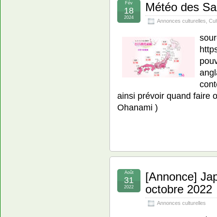
Fév
Météo des Sa
18
2024
Annonces culturelles
,
Cul
sour
http
pouv
angl
cont
ainsi prévoir quand faire
Ohanami )
Août
[Annonce] Jap
31
octobre 2022
2022
Annonces culturelles