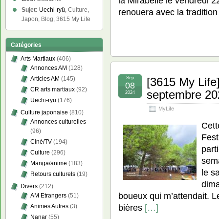
la Mirabelle le vendredi 
Sujet:
Uechi-ryû
, Culture,
renouera avec la traditio
Japon, Blog, 3615 My Life
Catégories
Arts Martiaux
(406)
Annonces AM
(128)
Sep
[3615 My Life
Articles AM
(145)
08
CR arts martiaux
(92)
septembre 20
2024
Uechi-ryu
(176)
MyLife
Culture japonaise
(810)
Annonces culturelles
Cett
(96)
Fest
Ciné/TV
(194)
part
Culture
(296)
sema
Manga/anime
(183)
le sa
Retours culturels
(19)
dima
Divers
(212)
boueux qui m’attendait. L
AM Etrangers
(51)
bières
[…]
Animes Autres
(3)
Nanar
(55)