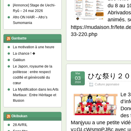
du 8 au 1
[Annonce] Stage de Uechi-
Ryû – 24 mai 2026
Abrivados
Afro ON HAIR – Afro’s
animés. s
Sumomania
https://mudaison.fr/fete
33-220.php
Ganbatte
La motivation à une heure
La chance ! 🍀
Gakkun
Le Japon, royaume de la
politesse : entre respect
Mar
ひな祭り２０２４ –
03
codifié et générosité du
2024
cœur
Culture japonaise
La Mystification dans les Arts
Le 3
Martiaux : Entre Héritage et
d’in
Illusion
Donc
des 
Okibukan
Manjyuu a une petite vid
28 AVRIL
v=GLcWsmpPJBc avec un 