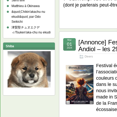
Sans titre
(dont je parlerais peut-êtr
Matthieu à Okinawa
&quot;Chikin'akachu nu
ekudi&quot; par Odo
Seikichi
津賢堅チュヌエクデ
ィ/Tsuken'aka-chu nu ekudi
Mar
[Annonce] Fes
01
Shiba
Andiol – les 2
2024
Divers
Festival 
l’associa
couleurs d
dans le su
nous invit
made in S
de la Fran
écossais