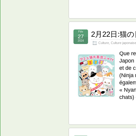
Fév
2月22日:猫の日 –
27
2024
Culture
,
Culture japonais
Que re
Japon 
et de c
(Ninja
égalem
« Nyan
chats)