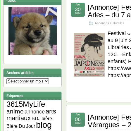
Shiba
Avr
[Annonce] Fes
30
Arles – du 7 a
2024
Annonces culturelles
Festival 
au 9 juin
Librairies
12€ – Enfa
enfants) P
https://w
Anciens articles
https://a
Anciens
articles
Étiquettes
3615MyLife
arts
anime
annonce
Avr
[Annonce] Fes
martiaux
bière
BDJ
06
blog
Vérargues – 2
2024
Bière Du Jour