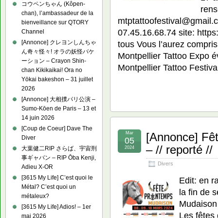
コウペンちゃん (Kôpen-
rens
chan), l’ambassadeur de la
mtptattoofestival@gmail.
bienveillance sur QTORY
07.45.16.68.74 site: https
Channel
[Annonce] クレヨンしんちゃ
tous Vous l’aurez compris 
ん奇々怪々! オラの妖怪バケ
Montpellier Tattoo Expo év
ーション – Crayon Shin-
Montpellier Tattoo Festiva
chan Kikikaikai! Ora no
Yōkai bakeshon – 31 juillet
2026
[Annonce] 大相撲パリ公演 –
Sumo-Kōen de Paris – 13 et
14 juin 2026
[Coup de Coeur] Dave The
Mar
[Annonce] Fê
Diver
05
– // reporté //
大葉健二RIP さらば、宇宙刑
2024
事ギャバン – RIP Ōba Kenji,
Divers
Adieu X-OR
[3615 My Life] C’est quoi le
Edit: en 
Métal? C’est quoi un
la fin de 
métaleux?
Mudaison 
[3615 My Life] Adios! – 1er
Les fêtes
mai 2026