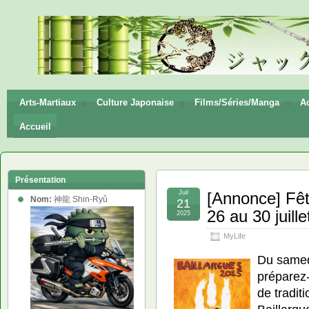
神龍
Shin-
Ryū
Arts-Martiaux
Culture Japonaise
Films/Séries/Manga
Ac
Accueil
Présentation
Juil
[Annonce] Fêt
Nom:
神龍 Shin-Ryû
21
26 au 30 juill
2025
MyLife
Du samedi
préparez-
de tradit