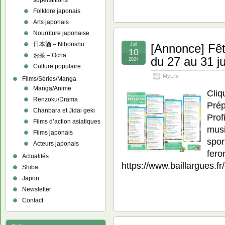
superstitions
Folklore japonais
Arts japonais
Nourriture japonaise
日本酒 – Nihonshu
Juil
[Annonce] Fêt
10
お茶 – Ocha
du 27 au 31 ju
2024
Culture populaire
MyLife
Films/Séries/Manga
Manga/Anime
Cliq
Renzoku/Drama
Prép
Chanbara et Jidai geki
Prof
Films d’action asiatiques
musi
Films japonais
spor
Acteurs japonais
fero
Actualités
https://www.baillargues.f
Shiba
Japon
Newsletter
Contact