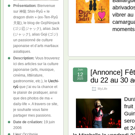
Baillargu
Présentation:
Bienvenue
abrivado
sur 神龍 Shin-Ryû « le
vibrer au
dragon divin » (ex-Ten-Ryû
camargua
天龍), le blog de GojiNinjack
moments 
(ゴジ忍ジャック), alias Jack
(ジャック), alias Goji (ゴジ)
un passionné de culture
japonaise et d’arts martiaux
asiatiques.
Description:
Vous trouverez
ici des articles sur la culture
japonaise (arts, musique,
Juin
[Annonce] Fêt
12
cinéma, littérature,
du 22 au 30 a
2025
gastronomie, etc.), le
Uechi-
ryû
que j’ai eu la chance et
MyLife
le plaisir de pratiquer, ainsi
Dura
que des photos de ma «
daily-life ». A travers ce site,
frui
je souhaite vous faire
Guin
partager mes passions.
sero
Date de création:
19 juin
et 2
2006
Lieu:
Occitanie