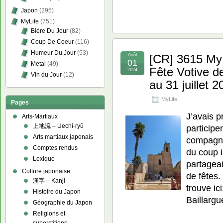
Japon
(295)
MyLife
(751)
Bière Du Jour
(82)
Coup De Coeur
(116)
Humeur Du Jour
(53)
Août
[CR] 3615 My 
01
Metal
(49)
Fête Votive d
2024
Vin du Jour
(12)
au 31 juillet 
MyLife
Pages
J’avais p
Arts-Martiaux
上地流 – Uechi-ryū
participe
Arts martiaux japonais
compagne
Comptes rendus
du coup i
Lexique
partagea
Culture japonaise
de fêtes.
漢字 – Kanji
trouve ic
Histoire du Japon
Baillarg
Géographie du Japon
Religions et