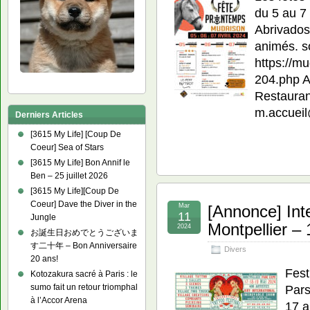
du 5 au 7
Abrivados
animés. s
https://mu
204.php Av
Restaurant
m.accuei
Derniers Articles
[3615 My Life] [Coup De
Coeur] Sea of Stars
[3615 My Life] Bon Annif le
Ben – 25 juillet 2026
[3615 My Life][Coup De
Coeur] Dave the Diver in the
Mar
[Annonce] Inte
11
Jungle
Montpellier –
2024
お誕生日おめでとうございま
す二十年 – Bon Anniversaire
Divers
20 ans!
Fest
Kotozakura sacré à Paris : le
sumo fait un retour triomphal
Pars
à l’Accor Arena
17 a