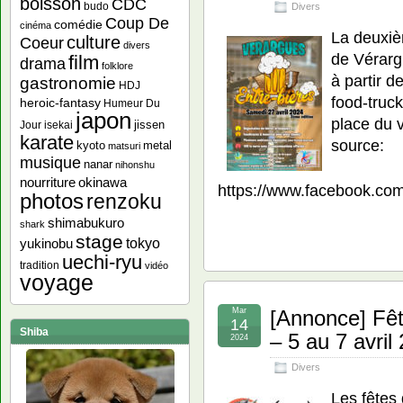
boisson
CDC
budo
Divers
Coup De
comédie
cinéma
La deuxiè
culture
Coeur
divers
de Vérarg
film
drama
folklore
à partir d
gastronomie
HDJ
food-truc
heroic-fantasy
Humeur Du
japon
place du 
jissen
Jour
isekai
karate
source:
kyoto
metal
matsuri
musique
nanar
nihonshu
nourriture
okinawa
https://www.facebook.c
photos
renzoku
shimabukuro
shark
stage
yukinobu
tokyo
uechi-ryu
tradition
vidéo
voyage
Mar
[Annonce] Fê
14
Shiba
– 5 au 7 avril
2024
Divers
Les fêtes