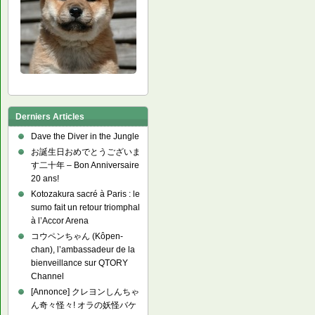
Derniers Articles
Dave the Diver in the Jungle
お誕生日おめでとうございま
す二十年 – Bon Anniversaire
20 ans!
Kotozakura sacré à Paris : le
sumo fait un retour triomphal
à l’Accor Arena
コウペンちゃん (Kôpen-
chan), l’ambassadeur de la
bienveillance sur QTORY
Channel
[Annonce] クレヨンしんちゃ
ん奇々怪々! オラの妖怪バケ