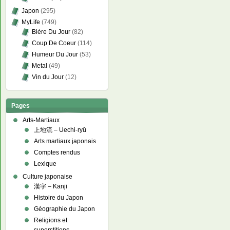
Japon
(295)
MyLife
(749)
Bière Du Jour
(82)
Coup De Coeur
(114)
Humeur Du Jour
(53)
Metal
(49)
Vin du Jour
(12)
Pages
Arts-Martiaux
上地流 – Uechi-ryū
Arts martiaux japonais
Comptes rendus
Lexique
Culture japonaise
漢字 – Kanji
Histoire du Japon
Géographie du Japon
Religions et