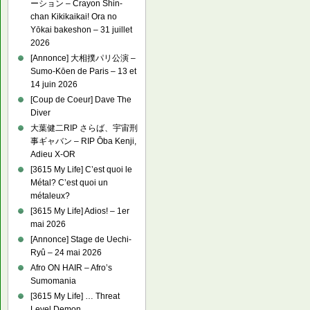
ーション – Crayon Shin-
chan Kikikaikai! Ora no
Yōkai bakeshon – 31 juillet
2026
[Annonce] 大相撲パリ公演 –
Sumo-Kōen de Paris – 13 et
14 juin 2026
[Coup de Coeur] Dave The
Diver
大葉健二RIP さらば、宇宙刑
事ギャバン – RIP Ōba Kenji,
Adieu X-OR
[3615 My Life] C’est quoi le
Métal? C’est quoi un
métaleux?
[3615 My Life] Adios! – 1er
mai 2026
[Annonce] Stage de Uechi-
Ryû – 24 mai 2026
Afro ON HAIR – Afro’s
Sumomania
[3615 My Life] … Threat
Level Demon