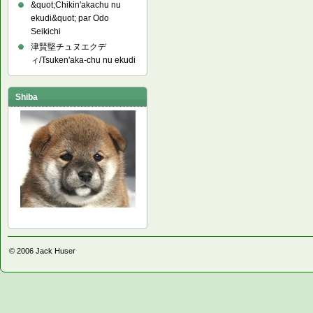
&quot;Chikin'akachu nu
ekudi&quot; par Odo
Seikichi
津賢堅チュヌエクデ
ィ/Tsuken'aka-chu nu ekudi
Shiba
© 2006
Jack Huser