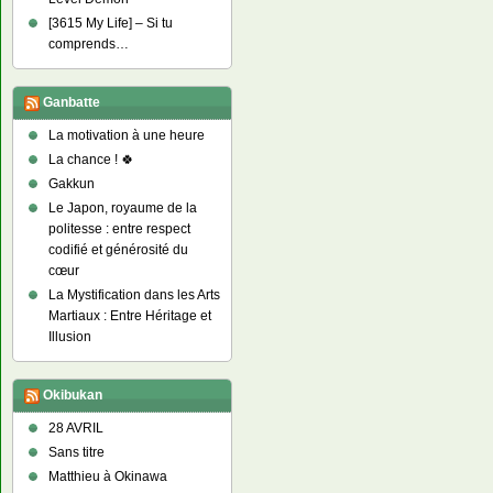
[3615 My Life] – Si tu
comprends…
Ganbatte
La motivation à une heure
La chance ! 🍀
Gakkun
Le Japon, royaume de la
politesse : entre respect
codifié et générosité du
cœur
La Mystification dans les Arts
Martiaux : Entre Héritage et
Illusion
Okibukan
28 AVRIL
Sans titre
Matthieu à Okinawa