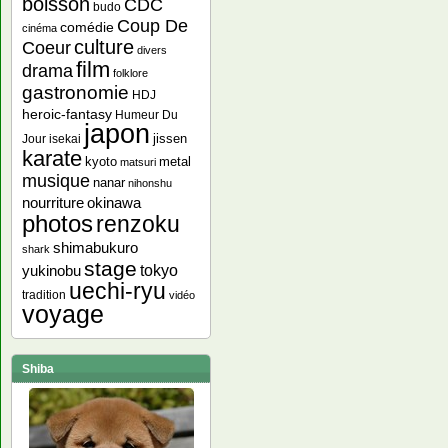
boisson
CDC
budo
Coup De
comédie
cinéma
culture
Coeur
divers
film
drama
folklore
gastronomie
HDJ
heroic-fantasy
Humeur Du
japon
jissen
Jour
isekai
karate
kyoto
metal
matsuri
musique
nanar
nihonshu
nourriture
okinawa
photos
renzoku
shimabukuro
shark
stage
yukinobu
tokyo
uechi-ryu
tradition
vidéo
voyage
Shiba