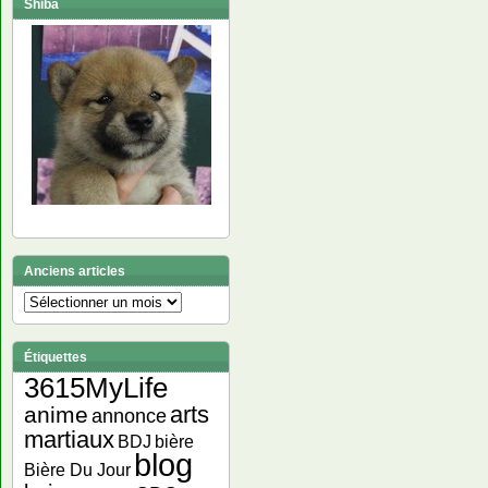
Shiba
Anciens articles
Anciens
articles
Étiquettes
3615MyLife
arts
anime
annonce
martiaux
bière
BDJ
blog
Bière Du Jour