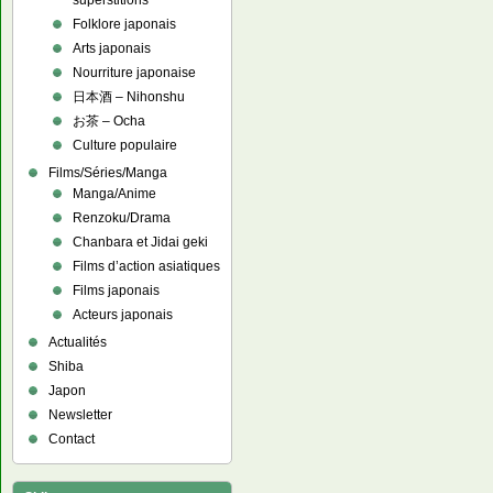
superstitions
Folklore japonais
Arts japonais
Nourriture japonaise
日本酒 – Nihonshu
お茶 – Ocha
Culture populaire
Films/Séries/Manga
Manga/Anime
Renzoku/Drama
Chanbara et Jidai geki
Films d’action asiatiques
Films japonais
Acteurs japonais
Actualités
Shiba
Japon
Newsletter
Contact