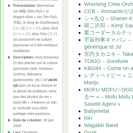
Wrecking Crew Orch
Présentation:
Bienvenue
CCB – Romanticが止
sur 神龍 Shin-Ryû « le
dragon divin » (ex-Ten-Ryû
シャ乱Q – Sharan K
天龍), le blog de GojiNinjack
研二沢田 – Kenji Sa
(ゴジ忍ジャック), alias Jack
栗コーダーカルテット – K
(ジャック), alias Goji (ゴジ)
宇宙刑事ギャバン – Uchû
un passionné de culture
japonaise et d’arts martiaux
générique et JV
asiatiques.
宮内タカユキ – Takayu
Description:
Vous trouverez
TOKIO – Sorafune
ici des articles sur la culture
KBG84 – Come on 
japonaise (arts, musique,
レディベイビー « ニッポン
cinéma, littérature,
gastronomie, etc.), le
Uechi-
Manju
ryû
que j’ai eu la chance et
MOFU MOFU☆DO
le plaisir de pratiquer, ainsi
る〜 » – Mofu Mofu D
que des photos de ma «
daily-life ». A travers ce site,
Sasete Ageru »
je souhaite vous faire
Babymetal
partager mes passions.
Rin’
Date de création:
19 juin
Wagakki Band
2006
Gyze
Lieu:
Occitanie