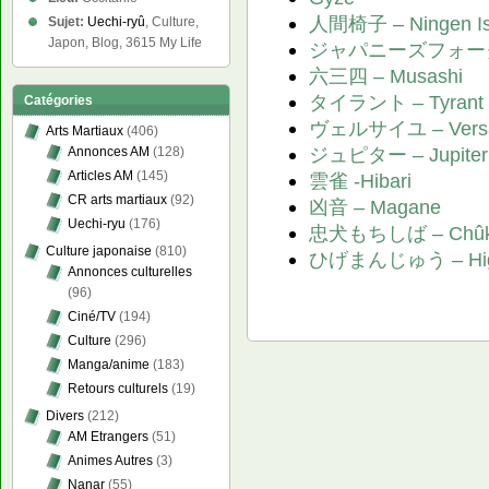
人間椅子 – Ningen I
Sujet:
Uechi-ryû
, Culture,
Japon, Blog, 3615 My Life
ジャパニーズフォークメタル
六三四 – Musashi
タイラント – Tyrant
Catégories
ヴェルサイユ – Versai
Arts Martiaux
(406)
ジュピター – Jupiter
Annonces AM
(128)
Articles AM
(145)
雲雀 -Hibari
CR arts martiaux
(92)
凶音 – Magane
Uechi-ryu
(176)
忠犬もちしば – Chûken
Culture japonaise
(810)
ひげまんじゅう – Hige
Annonces culturelles
(96)
Ciné/TV
(194)
Culture
(296)
Manga/anime
(183)
Retours culturels
(19)
Divers
(212)
AM Etrangers
(51)
Animes Autres
(3)
Nanar
(55)