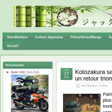
神龍
Shin-
Ryū
Arts-Martiaux
Culture Japonaise
Films/Séries/Manga
Ac
Accueil
Présentation
Juin
Kotozakura sac
Nom:
神龍 Shin-Ryû
17
un retour trio
2026
Arts Martiaux
,
Culture
Pari
plus
tren