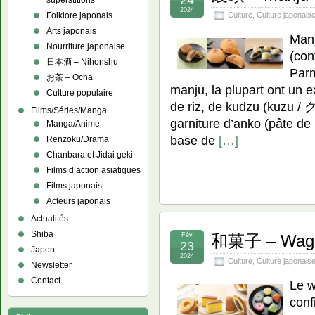
24
superstitions
2024
Folklore japonais
Culture
,
Culture japonais
Arts japonais
Man
Nourriture japonaise
(con
日本酒 – Nihonshu
Parm
お茶 – Ocha
manjū, la plupart ont un e
Culture populaire
de riz, de kudzu (kuzu / 
Films/Séries/Manga
garniture d’anko (pâte de
Manga/Anime
base de
[…]
Renzoku/Drama
Chanbara et Jidai geki
Films d’action asiatiques
Films japonais
Acteurs japonais
Actualités
Shiba
Fév
和菓子 – Waga
23
Japon
2024
Culture
,
Culture japonais
Newsletter
Contact
Le 
conf