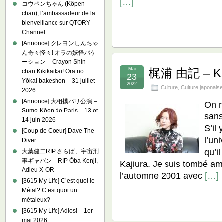
[…]
コウペンちゃん (Kôpen-
chan), l’ambassadeur de la
bienveillance sur QTORY
Channel
[Annonce] クレヨンしんちゃ
ん奇々怪々! オラの妖怪バケ
ーション – Crayon Shin-
Mai
梶浦 由記 – Kaj
chan Kikikaikai! Ora no
23
Yōkai bakeshon – 31 juillet
2022
Culture
,
Culture japonais
2026
[Annonce] 大相撲パリ公演 –
On n
Sumo-Kōen de Paris – 13 et
sans
14 juin 2026
S’il
[Coup de Coeur] Dave The
l’un
Diver
qu’il
大葉健二RIP さらば、宇宙刑
事ギャバン – RIP Ōba Kenji,
Kajiura. Je suis tombé a
Adieu X-OR
l’automne 2001 avec
[…]
[3615 My Life] C’est quoi le
Métal? C’est quoi un
métaleux?
[3615 My Life] Adios! – 1er
mai 2026