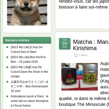
rendez-vous, car les jap
boisson à faire soi-même 
Juin
Matcha : Mar
Derniers Articles
25
Kirishima
[3615 My Life] [Coup De
2022
Coeur] Sea of Stars
Culture
[3615 My Life] Bon Annif le
Ben – 25 juillet 2026
Aujo
[3615 My Life][Coup De
matc
Coeur] Dave the Diver in the
gauc
Jungle
(Kag
お誕生日おめでとうございま
aucu
す二十年 – Bon Anniversaire
20 ans!
abso
Kotozakura sacré à Paris : le
qualité, ni dans le même
sumo fait un retour triomphal
boutique Thé Minuscule (
à l’Accor Arena