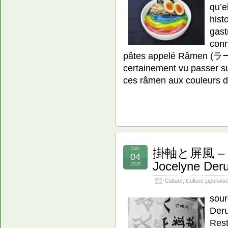
qu’e
hist
gast
conn
pâtes appelé Râmen (ラー
certainement vu passer s
ces râmen aux couleurs 
Déc
掛軸と屏風 – Kak
04
Jocelyne Der
2020
Culture
,
Culture japonais
sour
Deru
Rest