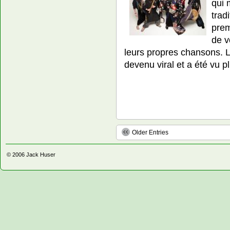
qui 
trad
prem
de v
leurs propres chansons.
devenu viral et a été vu p
Older Entries
© 2006
Jack Huser