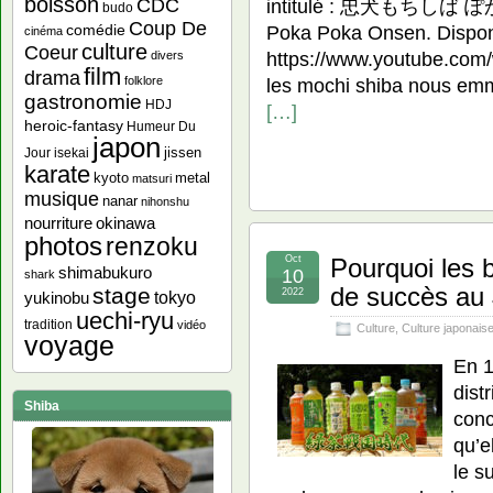
boisson
intitulé : 忠犬もちしば ぽ
CDC
budo
Coup De
Poka Poka Onsen. Disponi
comédie
cinéma
culture
Coeur
https://www.youtube.com/
divers
film
drama
les mochi shiba nous em
folklore
gastronomie
HDJ
[…]
heroic-fantasy
Humeur Du
japon
jissen
Jour
isekai
karate
kyoto
metal
matsuri
musique
nanar
nihonshu
nourriture
okinawa
photos
renzoku
Oct
Pourquoi les b
shimabukuro
10
shark
de succès au
stage
2022
yukinobu
tokyo
uechi-ryu
tradition
vidéo
Culture
,
Culture japonais
voyage
En 1
dist
Shiba
conc
qu’e
le s