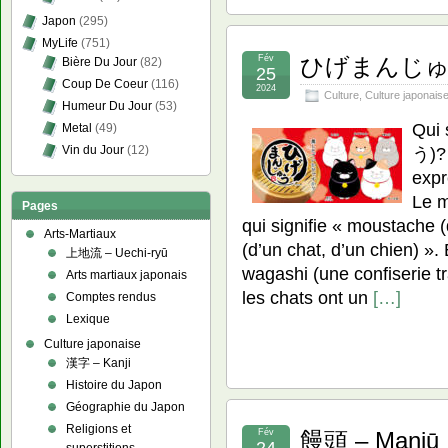
Japon
(295)
MyLife
(751)
Fév
ひげまんじゅう –
Bière Du Jour
(82)
25
Coup De Coeur
(116)
2024
Culture
,
Culture japonais
Humeur Du Jour
(53)
Qui
Metal
(49)
Vin du Jour
(12)
う)? 
expr
Le m
Pages
qui signifie « moustache
Arts-Martiaux
(d’un chat, d’un chien)
上地流 – Uechi-ryū
wagashi (une confiserie tr
Arts martiaux japonais
les chats ont un
[…]
Comptes rendus
Lexique
Culture japonaise
漢字 – Kanji
Histoire du Japon
Géographie du Japon
Religions et
Fév
饅頭 – Manjū