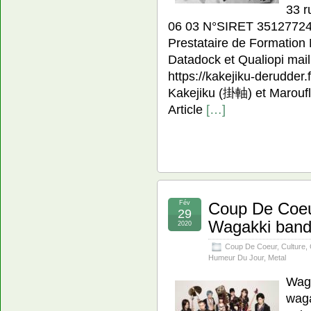
33 r
06 03 N°SIRET 3512772
Prestataire de Formation 
Datadock et Qualiopi mai
https://kakejiku-derudder.f
Kakejiku (掛軸) et Marouf
Article
[…]
Fév
Coup De Co
29
Wagakki ban
2020
Coup De Coeur
,
Culture
,
Humeur Du Jour
,
Metal
Wag
waga