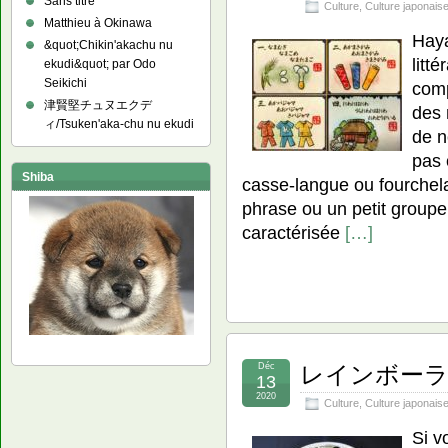
Sans titre
Culture
,
Culture japonais
Matthieu à Okinawa
Hay
&quot;Chikin'akachu nu
litt
ekudi&quot; par Odo
Seikichi
comp
津賢堅チュヌエクデ
des 
ィ/Tsuken'aka-chu nu ekudi
de n
pas 
Shiba
casse-langue ou fourchela
phrase ou un petit groupe
caractérisée
[…]
Déc
レインボーラーメ
13
2020
Culture
,
Culture japonais
Si v