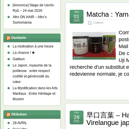
[Annonce] Stage de Uechi-
Ryû – 24 mai 2026
Mai
Matcha : Yam
01
Afro ON HAIR – Afro’s
2022
Sumomania
Culture
Comp
Ganbatte
post
Mail
La motivation à une heure
De c
La chance ! 🍀
Uji 
Gakkun
Le Japon, royaume de la
recherche d’un substitut e
politesse : entre respect
redevienne normale, je 
codifié et générosité du
cœur
La Mystification dans les Arts
Martiaux : Entre Héritage et
Illusion
Fév
早口言葉 – Haya
Okibukan
28
Virelangue ja
2021
28 AVRIL