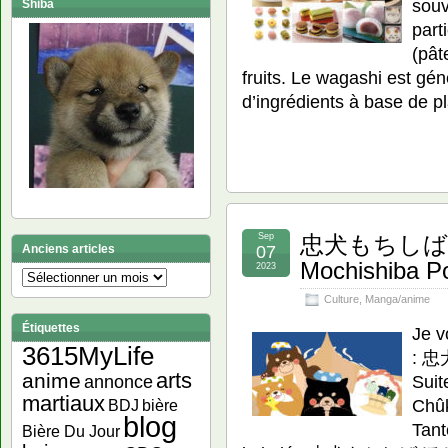
souv
Shiba
part
(pât
fruits. Le wagashi est gén
d’ingrédients à base de pl
Sep
忠犬もちしば 
07
Anciens articles
Mochishiba P
2023
Anciens
articles
Culture
,
Manga/anime
Étiquettes
Je v
3615MyLife
: 忠
arts
anime
Su
annonce
martiaux
Chû
bière
BDJ
blog
Tant
Bière Du Jour