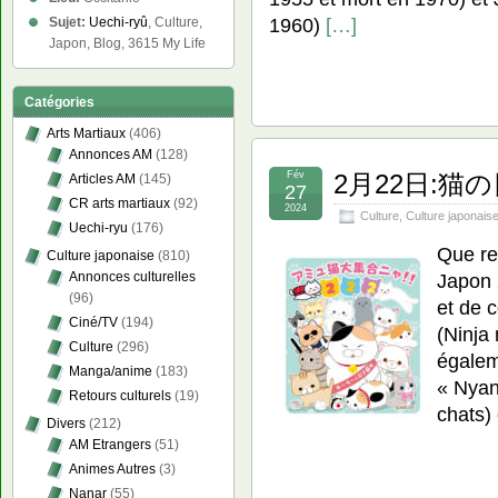
1960)
[…]
Sujet:
Uechi-ryû
, Culture,
Japon, Blog, 3615 My Life
Catégories
Arts Martiaux
(406)
Annonces AM
(128)
Fév
2月22日:猫の日 –
Articles AM
(145)
27
CR arts martiaux
(92)
2024
Culture
,
Culture japonais
Uechi-ryu
(176)
Que re
Culture japonaise
(810)
Japon 
Annonces culturelles
(96)
et de c
Ciné/TV
(194)
(Ninja
Culture
(296)
égalem
Manga/anime
(183)
« Nyan
Retours culturels
(19)
chats)
Divers
(212)
AM Etrangers
(51)
Animes Autres
(3)
Nanar
(55)