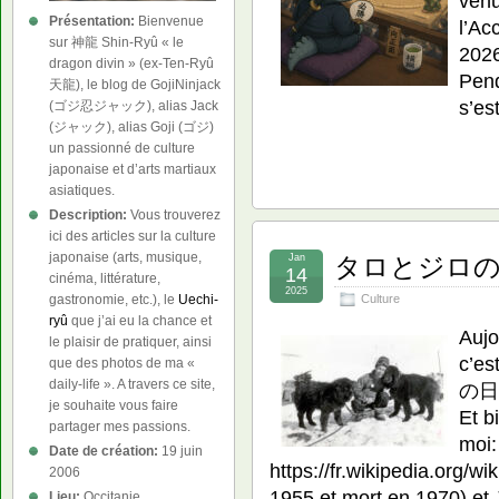
venu
Présentation:
Bienvenue
l’Ac
sur 神龍 Shin-Ryû « le
2026
dragon divin » (ex-Ten-Ryû
Pend
天龍), le blog de GojiNinjack
s’es
(ゴジ忍ジャック), alias Jack
(ジャック), alias Goji (ゴジ)
un passionné de culture
japonaise et d’arts martiaux
asiatiques.
Description:
Vous trouverez
ici des articles sur la culture
japonaise (arts, musique,
Jan
タロとジロの日 – 
14
cinéma, littérature,
2025
Culture
gastronomie, etc.), le
Uechi-
ryû
que j’ai eu la chance et
Aujo
le plaisir de pratiquer, ainsi
c’es
que des photos de ma «
daily-life ». A travers ce site,
の日).
je souhaite vous faire
Et b
partager mes passions.
moi:
Date de création:
19 juin
https://fr.wikipedia.org/w
2006
1955 et mort en 1970) et
Lieu:
Occitanie