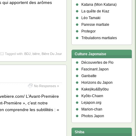
is qui apportent des arômes
Katana (Mon Katana)
La quête de Kiaz
Léo Tamaki
Paresse martiale
Protegor
Tribulations martiales
Culture Japonaise
Tagged with:
BDJ
,
bière
,
Bière Du Jour
Découvertes de Flo
Fascinant Japon
Ganbatte
Horizons du Japon
No Responses »
Kakejiku&Byōbu
Kyôto-Chaen
uvebiere.com/ L’Avant-Première
Lejapon.org
-Première », c’est notre
Marion-chan
n comprendre les subtilités : «
Photos Japon
Shiba