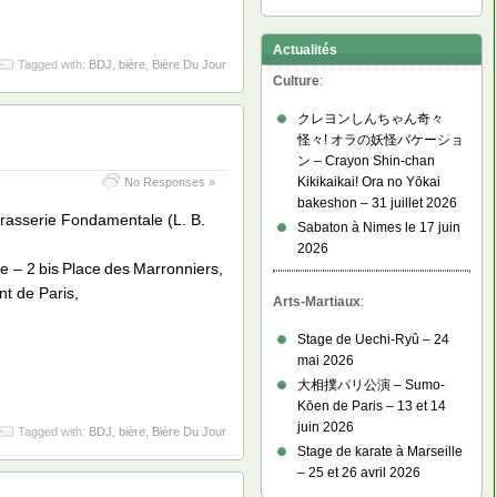
Actualités
Tagged with:
BDJ
,
bière
,
Bière Du Jour
Culture
:
クレヨンしんちゃん奇々
怪々! オラの妖怪バケーショ
ン – Crayon Shin-chan
Kikikaikai! Ora no Yōkai
No Responses »
bakeshon – 31 juillet 2026
Brasserie Fondamentale (L. B.
Sabaton à Nimes le 17 juin
2026
– 2 bis Place des Marronniers,
t de Paris,
Arts-Martiaux
:
Stage de Uechi-Ryû – 24
mai 2026
大相撲パリ公演 – Sumo-
Kōen de Paris – 13 et 14
juin 2026
Tagged with:
BDJ
,
bière
,
Bière Du Jour
Stage de karate à Marseille
– 25 et 26 avril 2026