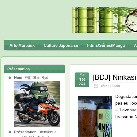
神龍
Shin-
Ryū
Arts-Martiaux
Culture Japonaise
Films/Séries/Manga
A
Présentation
Mai
[BDJ] Ninkasi
Nom:
神龍 Shin-Ryû
18
2025
Bière Du Jour
Dégustation
pas eu l’oc
– 1 avenue
brasserie 
Présentation:
Bienvenue