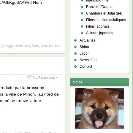
Manga/Anime
4MYJAUkKgd3AA9V8 Nom :
Renzoku/Drama
Chanbara et Jidai geki
Films d’action asiatiques
Films japonais
Acteurs japonais
Actualités
Tagged with:
BDJ
,
bière
,
Bière Du Jour
Shiba
Japon
Newsletter
Contact
No Responses »
Shiba
produite par la brasserie
la ville de Minoh, au nord de
, où se trouve la tour