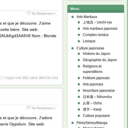
Menu
No Responses »
Arts-Martiaux
上地流 – Uechi-ryu
s et que je découvre. J’aime
Arts martiaux japonais
 cette bière. Site web:
Comptes rendus
4MYJAUkKgd3AA9V8 Nom : Blonde
Lexique
Culture japonaise
Histoire du Japon
Géographie du Japon
Religions et
superstitions
Tagged with:
BDJ
,
bière
,
Bière Du Jour
Folklore japonais
Arts japonais
Nourriture japonaise
日本酒 – Nihonshu
お茶 – Ocha
No Responses »
漢字 – Kanji
Culture populaire
s et que je découvre. J’adore
Films/Séries/Manga
asserie Oppidum. Site web: