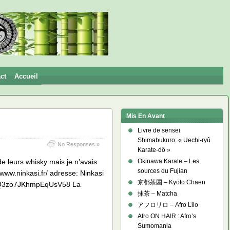
ct
Accueil
Mis En Avant
Livre de sensei
Shimabukuro: « Uechi-ryû
No Responses »
Karate-dô »
de leurs whisky mais je n’avais
Okinawa Karate – Les
sources du Fujian
/www.ninkasi.fr/ adresse: Ninkasi
京都茶園 – Kyōto Chaen
gl/Q3zo7JKhmpEqUsV58 La
抹茶 – Matcha
アフロリロ – Afro Lilo
Afro ON HAIR : Afro’s
Sumomania