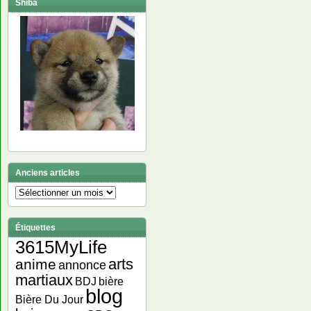
Shiba
Anciens articles
Anciens
articles
Étiquettes
3615MyLife
arts
anime
annonce
martiaux
bière
BDJ
blog
Bière Du Jour