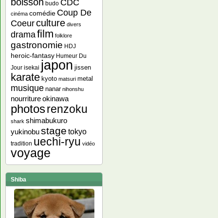
boisson
CDC
budo
Coup De
comédie
cinéma
culture
Coeur
divers
film
drama
folklore
gastronomie
HDJ
heroic-fantasy
Humeur Du
japon
jissen
Jour
isekai
karate
kyoto
metal
matsuri
musique
nanar
nihonshu
nourriture
okinawa
photos
renzoku
shimabukuro
shark
stage
yukinobu
tokyo
uechi-ryu
tradition
vidéo
voyage
Shiba