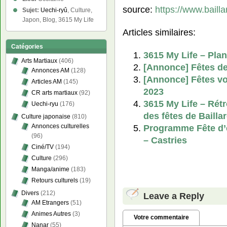
source:
https://www.baill
Sujet:
Uechi-ryû
, Culture,
Japon, Blog, 3615 My Life
Articles similaires:
Catégories
3615 My Life – Plan
Arts Martiaux
(406)
[Annonce] Fêtes de 
Annonces AM
(128)
[Annonce] Fêtes vot
Articles AM
(145)
2023
CR arts martiaux
(92)
3615 My Life – Rét
Uechi-ryu
(176)
des fêtes de Bailla
Culture japonaise
(810)
Programme Fête d’é
Annonces culturelles
(96)
– Castries
Ciné/TV
(194)
Culture
(296)
Manga/anime
(183)
Retours culturels
(19)
Divers
(212)
Leave a Reply
AM Etrangers
(51)
Animes Autres
(3)
Votre commentaire
Nanar
(55)