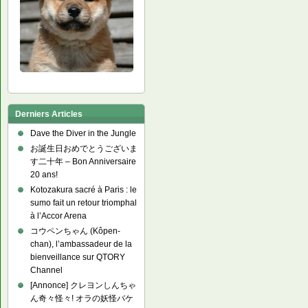
Derniers Articles
Dave the Diver in the Jungle
お誕生日おめでとうございま
す二十年 – Bon Anniversaire
20 ans!
Kotozakura sacré à Paris : le
sumo fait un retour triomphal
à l’Accor Arena
コウペンちゃん (Kôpen-
chan), l’ambassadeur de la
bienveillance sur QTORY
Channel
[Annonce] クレヨンしんちゃ
ん奇々怪々! オラの妖怪バケ