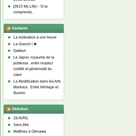
[3615 My Life] – Si tu
comprends…
Ganbatte
La motivation à une heure
La chance ! 🍀
Gakkun
Le Japon, royaume de la
politesse : entre respect
codifié et générosité du
cœur
La Mystification dans les Arts
Martiaux : Entre Héritage et
Illusion
Okibukan
28 AVRIL
Sans titre
Matthieu à Okinawa