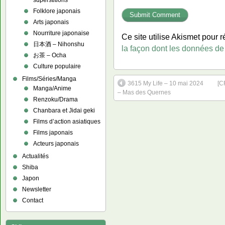
superstitions
Folklore japonais
Arts japonais
Nourriture japonaise
Ce site utilise Akismet pour r
日本酒 – Nihonshu
la façon dont les données de
お茶 – Ocha
Culture populaire
Films/Séries/Manga
3615 My Life – 10 mai 2024
[C
Manga/Anime
– Mas des Quernes
Renzoku/Drama
Chanbara et Jidai geki
Films d’action asiatiques
Films japonais
Acteurs japonais
Actualités
Shiba
Japon
Newsletter
Contact