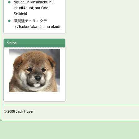
&quot;Chikin'akachu nu
ekudi&quot; par Odo
Seikichi
津賢堅チュヌエクデ
ィ/Tsuken'aka-chu nu ekudi
Shiba
© 2006
Jack Huser