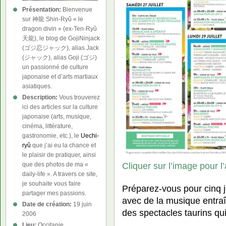
Présentation:
Bienvenue
sur 神龍 Shin-Ryû « le
dragon divin » (ex-Ten-Ryû
天龍), le blog de GojiNinjack
(ゴジ忍ジャック), alias Jack
(ジャック), alias Goji (ゴジ)
un passionné de culture
japonaise et d’arts martiaux
asiatiques.
Description:
Vous trouverez
ici des articles sur la culture
japonaise (arts, musique,
cinéma, littérature,
gastronomie, etc.), le
Uechi-
ryû
que j’ai eu la chance et
le plaisir de pratiquer, ainsi
Cliquer sur l’image pour l
que des photos de ma «
daily-life ». A travers ce site,
je souhaite vous faire
Préparez-vous pour cinq jo
partager mes passions.
avec de la musique entraî
Date de création:
19 juin
des spectacles taurins qui 
2006
Lieu:
Occitanie