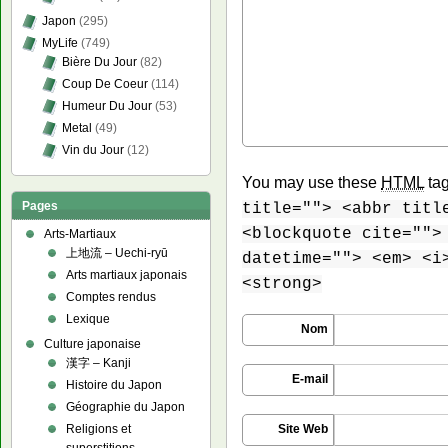
Japon
(295)
MyLife
(749)
Bière Du Jour
(82)
Coup De Coeur
(114)
Humeur Du Jour
(53)
Metal
(49)
Vin du Jour
(12)
You may use these
HTML
tag
Pages
title=""> <abbr titl
<blockquote cite="">
Arts-Martiaux
上地流 – Uechi-ryū
datetime=""> <em> <i
Arts martiaux japonais
<strong>
Comptes rendus
Lexique
Nom
Culture japonaise
漢字 – Kanji
E-mail
Histoire du Japon
Géographie du Japon
Site Web
Religions et