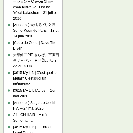
ーション – Crayon Shin-
chan Kikikaikai! Ora no
Yōkai bakeshon – 31 juillet
2026
[Annonce] 大相撲パリ公演 –
Sumo-Kōen de Paris – 13 et
14 juin 2026
[Coup de Coeur] Dave The
Diver
大葉健二RIP さらば、宇宙刑
事ギャバン – RIP Ōba Kenji,
Adieu X-OR
[3615 My Life] C’est quoi le
Métal? C’est quoi un
métaleux?
[3615 My Life] Adios! – 1er
mai 2026
[Annonce] Stage de Uechi-
Ryû – 24 mai 2026
Afro ON HAIR – Afro’s
Sumomania
[3615 My Life] … Threat
Level Demon