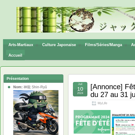
神龍
Shin-
Ryū
Arts-Martiaux
Culture Japonaise
Films/Séries/Manga
Ac
Accueil
Présentation
Juil
[Annonce] Fêt
Nom:
神龍 Shin-Ryû
10
du 27 au 31 ju
2024
MyLife