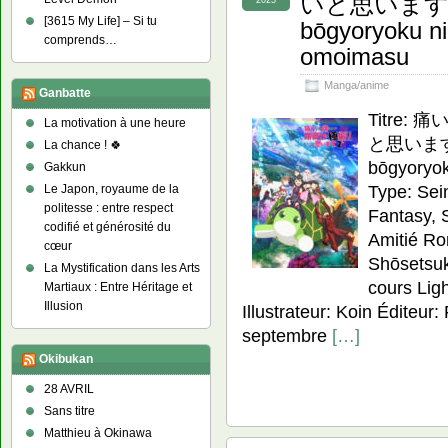
いと思います – I
2023
[3615 My Life] – Si tu
bōgyoryoku ni 
comprends…
omoimasu
Manga/anime
Ganbatte
Titre
La motivation à une heure
と思います。 R
La chance ! 🍀
bōgyoryok
Gakkun
Type: Sei
Le Japon, royaume de la
politesse : entre respect
Fantasy, 
codifié et générosité du
Amitié Ro
cœur
Shōsetsuka
La Mystification dans les Arts
cours Lig
Martiaux : Entre Héritage et
Illusion
Illustrateur: Koin Éditeur:
septembre
[…]
Okibukan
28 AVRIL
Sans titre
Matthieu à Okinawa