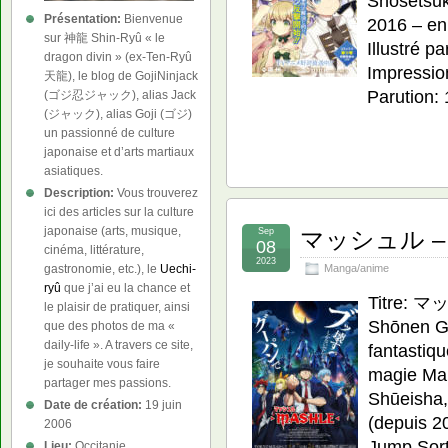
Shōsetsuk
Présentation:
Bienvenue
2016 – en 
sur 神龍 Shin-Ryû « le
Illustré p
dragon divin » (ex-Ten-Ryû
Impressio
天龍), le blog de GojiNinjack
Parution:
(ゴジ忍ジャック), alias Jack
(ジャック), alias Goji (ゴジ)
un passionné de culture
japonaise et d’arts martiaux
asiatiques.
Description:
Vous trouverez
ici des articles sur la culture
japonaise (arts, musique,
Sep
マッシュル – M
08
cinéma, littérature,
2023
Manga/anime
gastronomie, etc.), le
Uechi-
ryû
que j’ai eu la chance et
Titre: マ
le plaisir de pratiquer, ainsi
Shōnen Ge
que des photos de ma «
daily-life ». A travers ce site,
fantastiq
je souhaite vous faire
magie Man
partager mes passions.
Shūeisha,
Date de création:
19 juin
(depuis 2
2006
Jump Sorti
Lieu:
Occitanie