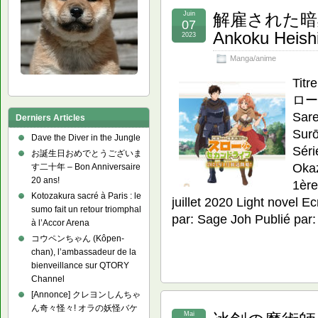
Juin
解雇された暗黒兵士
07
Ankoku Heish
2023
Manga/anime
Ti
ロー
Sare
Derniers Articles
Surō
Dave the Diver in the Jungle
Séri
お誕生日おめでとうございま
Okaz
す二十年 – Bon Anniversaire
20 ans!
1ère
Kotozakura sacré à Paris : le
juillet 2020 Light novel E
sumo fait un retour triomphal
par: Sage Joh Publié par
à l’Accor Arena
コウペンちゃん (Kôpen-
chan), l’ambassadeur de la
bienveillance sur QTORY
Channel
[Annonce] クレヨンしんちゃ
ん奇々怪々! オラの妖怪バケ
Mai