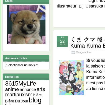
Light no
Shiba
Illustrateur: Eiji Usatsuka
Juil
くま クマ 熊 
22
Kuma Kuma B
2023
Manga/anime
Anciens articles
Si vous li
Anciens
la sais
articles
Kuma Kum
informati
Étiquettes
3615MyLife
n’est pas 
au lien 
arts
anime
annonce
martiaux
bière
BDJ
blog
Bière Du Jour