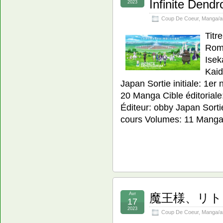
Infinite Dend
2023
Coup De Coeur
,
Manga/a
Ti
Roma
Isek
Kaid
Japan Sortie initiale: 1e
20 Manga Cible éditorial
Éditeur: obby Japan Sorti
cours Volumes: 11 Manga 
Avr
魔王様、リトライ! 
17
2023
Coup De Coeur
,
Manga/a