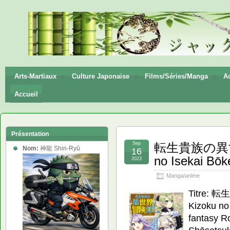
神龍
Shin-
Ryū
Arts-Martiaux
Culture Japonaise
Films/Séries/Manga
Ac
Accueil
Présentation
Sep
転生貴族の異世界冒
Nom:
神龍 Shin-Ryû
16
no Isekai Bō
2023
Manga/anime
Titre: 
Kizoku no
fantasy R