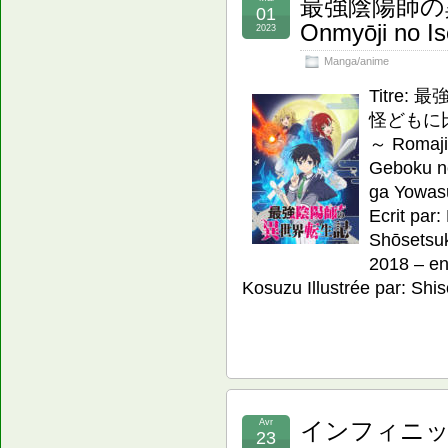
最強陰陽師の異世
01
Onmyōji no Is
2023
Manga/anime
Titre
怪どもに
～ Romaji:
Geboku n
ga Yowasu
Ecrit par:
Shōsetsuk
2018 – en 
Kosuzu Illustrée par: Shi
Avr
インフィニッ
23