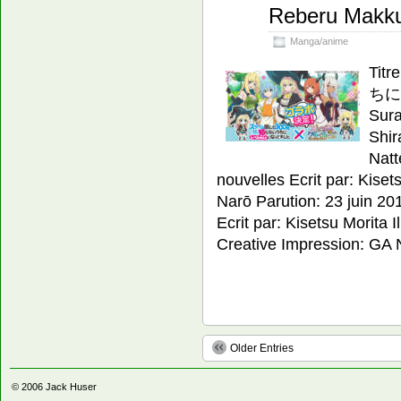
Reberu Makku
Manga/anime
Ti
ちに
Sura
Shir
Natt
nouvelles Ecrit par: Kiset
Narō Parution: 23 juin 2
Ecrit par: Kisetsu Morita I
Creative Impression: GA
Older Entries
© 2006
Jack Huser