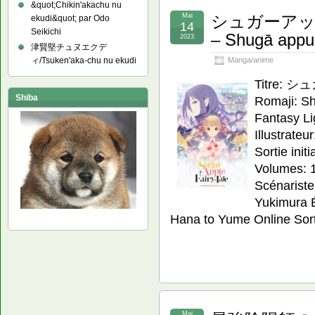
&quot;Chikin'akachu nu
Mai
シュガーア
ekudi&quot; par Odo
14
Seikichi
– Shugā appur
2023
津賢堅チュヌエクデ
Manga/anime
ィ/Tsuken'aka-chu nu ekudi
Titre
Shiba
Romaji: Sh
Fantasy Li
Illustrate
Sortie init
Volumes: 1
Scénariste
Yukimura É
Hana to Yume Online Sort
Mai