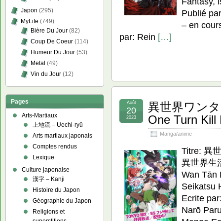
Fantasy, i
Japon
(295)
Publié pa
MyLife
(749)
– en cours
Bière Du Jour
(82)
par: Rein
[…]
Coup De Coeur
(114)
Humeur Du Jour
(53)
Metal
(49)
Vin du Jour
(12)
Pages
Août
異世界ワンター
20
Arts-Martiaux
One Turn Kill
2023
上地流 – Uechi-ryū
Manga/anime
Arts martiaux japonais
Comptes rendus
Titre
Lexique
異世界生活は
Culture japonaise
Wan Tān K
漢字 – Kanji
Seikatsu 
Histoire du Japon
Ecrite pa
Géographie du Japon
Narō Paru
Religions et