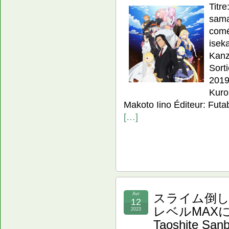
Tit
sama,
comé
isek
Kanz
Sorti
2019
Kuro
Makoto Iino Éditeur: Futaba
[…]
Avr
スライム倒し
12
レベルMAXにな
2023
Taoshite Sanb