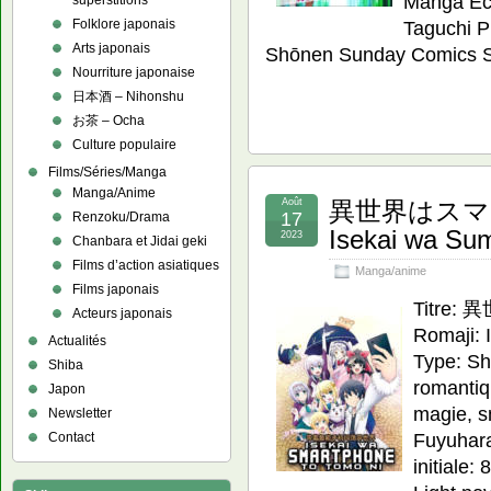
Manga Ecri
superstitions
Folklore japonais
Taguchi P
Arts japonais
Shōnen Sunday Comics S
Nourriture japonaise
日本酒 – Nihonshu
お茶 – Ocha
Culture populaire
Films/Séries/Manga
Manga/Anime
Août
異世界はスマ
17
Renzoku/Drama
Isekai wa Sum
2023
Chanbara et Jidai geki
Films d’action asiatiques
Manga/anime
Films japonais
Titr
Acteurs japonais
Romaji: 
Actualités
Type: Sh
Shiba
romantiq
Japon
magie, s
Newsletter
Fuyuhara
Contact
initiale: