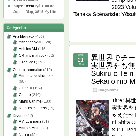
2023 Volu
Sujet:
Uechi-ryû
, Culture,
Japon, Blog, 3615 My Life
Tanaka Scénariste: Yōsu
Catégories
Arts Martiaux
(406)
Annonces AM
(128)
Articles AM
(145)
Août
異世界でチー
CR arts martiaux
(92)
21
Uechi-ryu
(176)
実世界をも無双する
2023
Culture japonaise
(810)
Sukiru o Te ni
Annonces culturelles
Sekai o mo M
(96)
Ciné/TV
(194)
Manga/anime
Culture
(296)
Titre
Manga/anime
(183)
実世界を
Retours culturels
(19)
変えた〜 Rom
Divers
(212)
ni Shita 
AM Etrangers
(51)
Animes Autres
(3)
Suru: Reb
Nanar
(55)