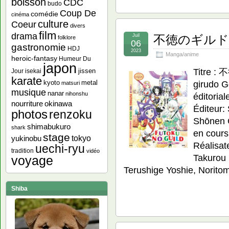
boisson
CDC
budo
Coup De
comédie
cinéma
culture
Coeur
divers
film
drama
Juil
不徳のギルド – F
folklore
06
gastronomie
HDJ
2023
Manga/anime
heroic-fantasy
Humeur Du
japon
Titre :
jissen
Jour
isekai
karate
girudo G
kyoto
metal
matsuri
musique
nanar
nihonshu
éditoria
nourriture
okinawa
Éditeur:
photos
renzoku
Shōnen G
shimabukuro
shark
en cours
stage
yukinobu
tokyo
Réalisat
uechi-ryu
tradition
vidéo
Takurou
voyage
Terushige Yoshie, Norito
Shiba