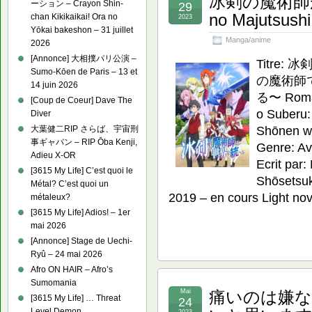
冰剣の魔術師が
ーション – Crayon Shin-
29
no Majutsushi
chan Kikikaikai! Ora no
2023
Yōkai bakeshon – 31 juillet
Manga/anime
2026
[Annonce] 大相撲パリ公演 –
Titre
Sumo-Kōen de Paris – 13 et
の魔術師
14 juin 2026
る〜 Romaj
[Coup de Coeur] Dave The
o Suberu:
Diver
Shōnen w
大葉健二RIP さらば、宇宙刑
事ギャバン – RIP Ōba Kenji,
Genre: Av
Adieu X-OR
Ecrit par
[3615 My Life] C’est quoi le
Shōsetsuk
Métal? C’est quoi un
2019 – en cours Light nov
métaleux?
[3615 My Life] Adios! – 1er
mai 2026
[Annonce] Stage de Uechi-
Ryû – 24 mai 2026
Afro ON HAIR – Afro’s
Sumomania
Mai
痛いのは嫌な
[3615 My Life] … Threat
24
Level Demon