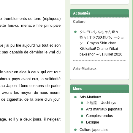
Actualités
x tremblements de terre (répliques)
Culture
:
te fois-ci, menace l’île principale
クレヨンしんちゃん奇々
怪々! オラの妖怪バケーショ
ン – Crayon Shin-chan
 j’ai pu lire aujourd’hui tout et son
Kikikaikai! Ora no Yōkai
t pas capable de démêler le vrai du
bakeshon – 31 juillet 2026
Arts-Martiaux
:
 de venir en aide à ceux qui ont tout
breux pays avant eux, la solidarité
de au Japon. Donc cessons de parler
Menu
ui avons les moyen de nous nourrir
Arts-Martiaux
e cigarette, de la bière d’un jour,
上地流 – Uechi-ryu
Arts martiaux japonais
Comptes rendus
e, et il y a deux jours, il neigeait
Lexique
Culture japonaise