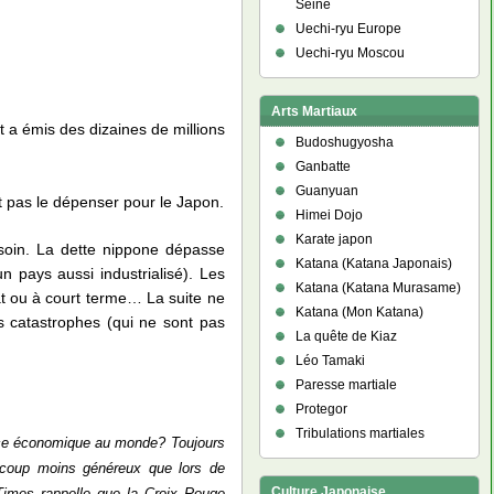
Seine
Uechi-ryu Europe
Uechi-ryu Moscou
Arts Martiaux
t a émis des dizaines de millions
Budoshugyosha
Ganbatte
Guanyuan
 pas le dépenser pour le Japon.
Himei Dojo
Karate japon
soin. La dette nippone dépasse
Katana (Katana Japonais)
 pays aussi industrialisé). Les
Katana (Katana Murasame)
at ou à court terme… La suite ne
Katana (Mon Katana)
 catastrophes (qui ne sont pas
La quête de Kiaz
Léo Tamaki
Paresse martiale
Protegor
Tribulations martiales
sance économique au monde? Toujours
coup moins généreux que lors de
Culture Japonaise
Times rappelle que la Croix Rouge