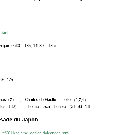
.html
onique: 9h30 – 13h, 14h30 – 18h)
4h30-17h
nes（2） , Charles de Gaulle – Etoile （1,2,6）
lles （30） , Hoche – Saint-Honoré （31, 93, 43）
ssade du Japon
alite/2011/seisme_cahier_doleances.html