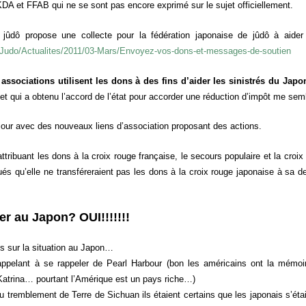
DA et FFAB qui ne se sont pas encore exprimé sur le sujet officiellement.
 jûdô propose une collecte pour la fédération japonaise de jûdô à aider l
Le-Judo/Actualites/2011/03-Mars/Envoyez-vos-dons-et-messages-de-soutien
 associations utilisent les dons à des fins d’aider les sinistrés du Jap
et qui a obtenu l’accord de l’état pour accorder une réduction d’impôt me sem
 jour avec des nouveaux liens d’association proposant des actions.
ttribuant les dons à la croix rouge française, le secours populaire et la cro
s qu’elle ne transféreraient pas les dons à la croix rouge japonaise à sa 
er au Japon? OUI!!!!!!!
es sur la situation au Japon…
ppelant à se rappeler de Pearl Harbour (bon les américains ont la mémoir
 Katrina… pourtant l’Amérique est un pays riche…)
du tremblement de Terre de Sichuan ils étaient certains que les japonais s’é