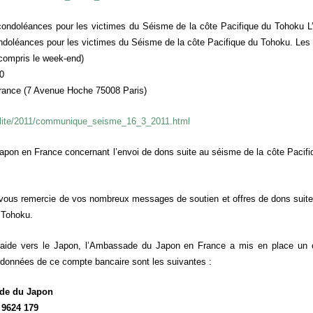
e condoléances pour les victimes du Séisme de la côte Pacifique du Tohoku
ondoléances pour les victimes du Séisme de la côte Pacifique du Tohoku. Les 
 compris le week-end)
00
rance (7 Avenue Hoche 75008 Paris)
tualite/2011/communique_seisme_16_3_2011.html
n en France concernant l’envoi de dons suite au séisme de la côte Pacifiq
ous remercie de vos nombreux messages de soutien et offres de dons suite
 Tohoku.
d’aide vers le Japon, l’Ambassade du Japon en France a mis en place un c
ordonnées de ce compte bancaire sont les suivantes :
de du Japon
 9624 179