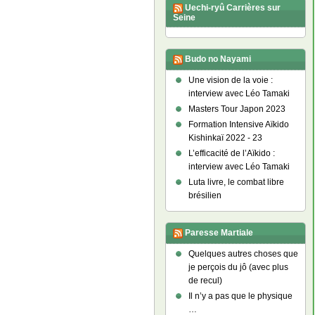
Uechi-ryû Carrières sur
Seine
Budo no Nayami
Une vision de la voie :
interview avec Léo Tamaki
Masters Tour Japon 2023
Formation Intensive Aïkido
Kishinkaï 2022 - 23
L’efficacité de l’Aïkido :
interview avec Léo Tamaki
Luta livre, le combat libre
brésilien
Paresse Martiale
Quelques autres choses que
je perçois du jô (avec plus
de recul)
Il n’y a pas que le physique
…