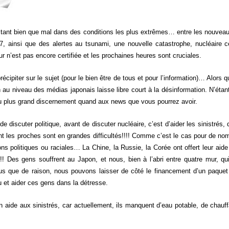
 tant bien que mal dans des conditions les plus extrêmes… entre les nouveau
, ainsi que des alertes au tsunami, une nouvelle catastrophe, nucléaire cet
ur n’est pas encore certifiée et les prochaines heures sont cruciales.
cipiter sur le sujet (pour le bien être de tous et pour l’information)… Alors que
 au niveau des médias japonais laisse libre court à la désinformation. N’étan
au plus grand discernement quand aux news que vous pourrez avoir.
de discuter politique, avant de discuter nucléaire, c’est d’aider les sinistrés,
ont les proches sont en grandes difficultés!!!! Comme c’est le cas pour de nom
ions politiques ou raciales… La Chine, la Russie, la Corée ont offert leur ai
! Des gens souffrent au Japon, et nous, bien à l’abri entre quatre mur, q
s que de raison, nous pouvons laisser de côté le financement d’un paquet d
u et aider ces gens dans la détresse.
en aide aux sinistrés, car actuellement, ils manquent d’eau potable, de chauffag