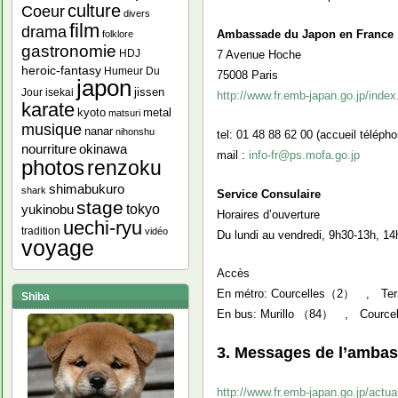
culture
Coeur
divers
film
drama
Ambassade du Japon en France
folklore
gastronomie
HDJ
7 Avenue Hoche
heroic-fantasy
Humeur Du
75008 Paris
japon
jissen
Jour
isekai
http://www.fr.emb-japan.go.jp/index
karate
kyoto
metal
matsuri
musique
nanar
nihonshu
tel: 01 48 88 62 00 (accueil téléph
nourriture
okinawa
mail :
info-fr@ps.mofa.go.jp
photos
renzoku
shimabukuro
shark
Service Consulaire
stage
yukinobu
tokyo
Horaires d’ouverture
uechi-ryu
tradition
vidéo
Du lundi au vendredi, 9h30-13h, 1
voyage
Accès
En métro: Courcelles（2） , Ter
Shiba
En bus: Murillo （84） , Cource
3. Messages de l’amba
http://www.fr.emb-japan.go.jp/actu