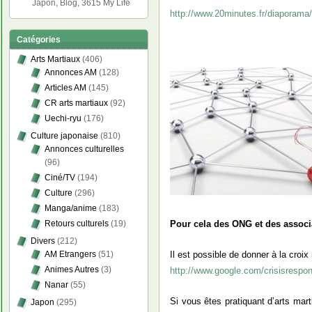
Japon, Blog, 3615 My Life
http://www.20minutes.fr/diaporama
Catégories
Arts Martiaux
(406)
Annonces AM
(128)
Articles AM
(145)
CR arts martiaux
(92)
Uechi-ryu
(176)
Culture japonaise
(810)
Annonces culturelles
(96)
Ciné/TV
(194)
Culture
(296)
Manga/anime
(183)
Retours culturels
(19)
Pour cela des ONG et des associa
Divers
(212)
Il est possible de donner à la croix
AM Etrangers
(51)
Animes Autres
(3)
http://www.google.com/crisisrespo
Nanar
(55)
Si vous êtes pratiquant d’arts mart
Japon
(295)