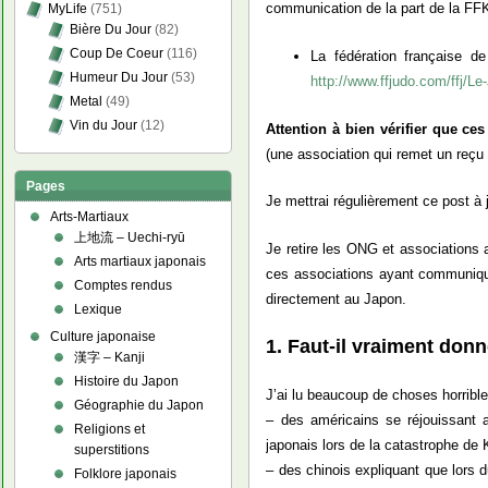
communication de la part de la FFK
MyLife
(751)
Bière Du Jour
(82)
Coup De Coeur
(116)
La fédération française de
Humeur Du Jour
(53)
http://www.ffjudo.com/ffj/
Metal
(49)
Vin du Jour
(12)
Attention à bien vérifier que ces
(une association qui remet un reçu 
Pages
Je mettrai régulièrement ce post à
Arts-Martiaux
上地流 – Uechi-ryū
Je retire les ONG et associations a
Arts martiaux japonais
ces associations ayant communiqué
Comptes rendus
directement au Japon.
Lexique
Culture japonaise
1. Faut-il vraiment donn
漢字 – Kanji
Histoire du Japon
J’ai lu beaucoup de choses horribl
Géographie du Japon
– des américains se réjouissant a
Religions et
japonais lors de la catastrophe de
superstitions
– des chinois expliquant que lors 
Folklore japonais