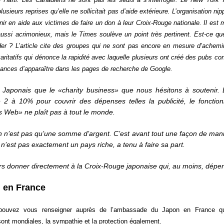
usieurs reprises qu’elle ne sollicitait pas d’aide extérieure. L’organisation 
nir en aide aux victimes de faire un don à leur Croix-Rouge nationale. Il es
ssi acrimonieux, mais le Times soulève un point très pertinent. Est-ce que 
der ? L’article cite des groupes qui ne sont pas encore en mesure d’acheminer
aritatifs qui dénonce la rapidité avec laquelle plusieurs ont créé des pubs
ances d’apparaître dans les pages de recherche de Google.
s Japonais que le «charity business» que nous hésitons à soutenir.
 2 à 10% pour couvrir des dépenses telles la publicité, le fonctio
es Web» ne plaît pas à tout le monde.
n’est pas qu’une somme d’argent. C’est avant tout une façon de mani
 n’est pas exactement un pays riche, a tenu à faire sa part.
rs donner directement à la Croix-Rouge japonaise qui, au moins, dépens
 en France
 pouvez vous renseigner auprès de l’ambassade du Japon en France q
sont mondiales, la sympathie et la protection également.