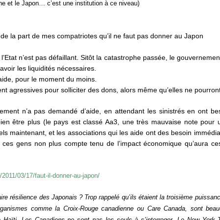
ine et le Japon… c’est une institution à ce niveau)
re de la part de mes compatriotes qu’il ne faut pas donner au Japon
l’Etat n’est pas défaillant. Sitôt la catastrophe passée, le gouvernemen
voir les liquidités nécessaires.
aide, pour le moment du moins.
 agressives pour solliciter des dons, alors même qu’elles ne pourront
nement n’a pas demandé d’aide, en attendant les sinistrés en ont be
ien être plus (le pays est classé Aa3, une très mauvaise note pour un
iels maintenant, et les associations qui les aide ont des besoin immédi
 ces gens non plus compte tenu de l’impact économique qu’aura ces
/2011/03/17/faut-il-donner-au-japon/
aire résilience des Japonais ? Trop rappelé qu’ils étaient la troisième puis
 organismes comme la Croix-Rouge canadienne ou Care Canada, sont beau
Haïti. Les Canadiens ne sont pas les seuls à s’interroger. Le New York 