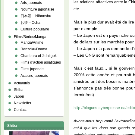
les relations affectives entre la Ch
Arts japonais
etc…
Nourriture japonaise
日本酒 – Nihonshu
Mais le plus dur avait été de li
お茶 – Ocha
par exemple:
Culture populaire
– Le Japon est un pays riche où 
Films/Séries/Manga
de dollars sur les marchés pour a
Manga/Anime
– Le Japon n’a pas demandé d’
Renzoku/Drama
– Les ONG sont remarquablement
Chanbara et Jidai geki
Films d’action asiatiques
Mais c’est faux… si le gouver
Films japonais
200% cette année et pourrait b
Acteurs japonais
sinistrés ont des besoins matér
Actualités
s’annonce pas très bonne pour
Shiba
terminées).
Japon
Newsletter
http://blogues.cyberpresse.ca/edito
Contact
Avons-nous trop vanté l’extraordin
Shiba
est-il que les dons aux grands
précédentes catastrophes, comme 