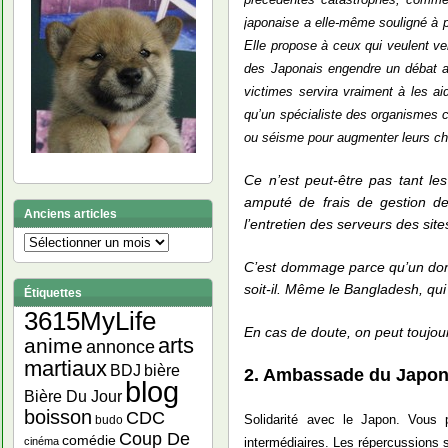
japonaise a elle-même souligné à pl
Elle propose à ceux qui veulent ve
des Japonais engendre un débat au
victimes servira vraiment à les ai
qu’un spécialiste des organismes c
ou séisme pour augmenter leurs ch
Ce n’est peut-être pas tant le
amputé de frais de gestion de
Anciens articles
l’entretien des serveurs des sit
Anciens
articles
C’est dommage parce qu’un don 
soit-il. Même le Bangladesh, qui
Étiquettes
3615MyLife
En cas de doute, on peut toujou
arts
anime
annonce
martiaux
bière
BDJ
2. Ambassade du Japon
blog
Bière Du Jour
boisson
CDC
Solidarité avec le Japon. Vous
budo
Coup De
comédie
intermédiaires. Les répercussions 
cinéma