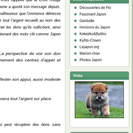
nippone a ajusté son message depuis.
Découvertes de Flo
t malheureux que l’immense détresse
Fascinant Japon
tout l’argent recueilli au nom des
Ganbatte
 les dons qu’ils sollicitent, ainsi
Horizons du Japon
 contenant des mots clé comme Japon
Kakejiku&Byōbu
Kyôto-Chaen
Lejapon.org
 La perspective de voir son don
Marion-chan
nnement des centres d’appel et
Photos Japon
Shiba
fester son appui, aussi modeste
era tout l’argent sur place.
ui peut récupérer des dons sans