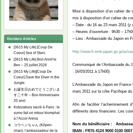
Mise à disposition d’un cahier d
mis à disposition d’un cahier de c
– Date : du 16 au 23 mars 2011 (y
– Heures d’ouverture : 9h30 – 17h
– Lieu : Ambassade du Japon en F
Derniers Articles
[3615 My Life] [Coup De
http://www.fr.emb-japan.go.jp/ac
Coeur] Sea of Stars
[3615 My Life] Bon Annif le
Communiqué de l’Ambassade du Japo
Ben – 25 juillet 2026
: 16/03/2011 à 17h00)
[3615 My Life][Coup De
Coeur] Dave the Diver in the
Jungle
L’Ambassade du Japon en France v
お誕生日おめでとうございま
mars 2011 sur la côte Pacifique du
す二十年 – Bon Anniversaire
20 ans!
Afin de faciliter l’acheminement 
Kotozakura sacré à Paris : le
différents dons financiers. Les co
sumo fait un retour triomphal
à l’Accor Arena
Nom du bénéficiaire : Ambassa
コウペンちゃん (Kôpen-
chan), l’ambassadeur de la
IBAN : FR76 4124 9000 0100 0007