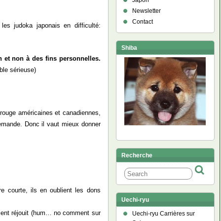
Japon
Newsletter
Contact
es judoka japonais en difficulté:
Shiba
on et non à des fins personnelles.
ble sérieuse)
ix rouge américaines et canadiennes,
demande. Donc il vaut mieux donner
Recherche
e courte, ils en oublient les dons
Uechi-ryu
taient réjouit (hum… no comment sur
Uechi-ryu Carrières sur