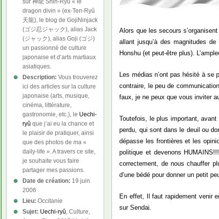
sur 神龍 Shin-Ryû « le
dragon divin » (ex-Ten-Ryû
天龍), le blog de GojiNinjack
(ゴジ忍ジャック), alias Jack
Alors que les secours s’organisent
(ジャック), alias Goji (ゴジ)
allant jusqu’à des magnitudes de 7
un passionné de culture
Honshu (et peut-être plus). L’ample
japonaise et d’arts martiaux
asiatiques.
Les médias n’ont pas hésité à se pré
Description:
Vous trouverez
contraire, le peu de communication
ici des articles sur la culture
japonaise (arts, musique,
faux, je ne peux que vous inviter 
cinéma, littérature,
gastronomie, etc.), le
Uechi-
Toutefois, le plus important, avant 
ryû
que j’ai eu la chance et
perdu, qui sont dans le deuil ou d
le plaisir de pratiquer, ainsi
dépasse les frontières et les opin
que des photos de ma «
daily-life ». A travers ce site,
politique et devenons HUMAINS!!!!
je souhaite vous faire
correctement, de nous chauffer plu
partager mes passions.
d’une bédé pour donner un petit pe
Date de création:
19 juin
2006
En effet, Il faut rapidement venir 
Lieu:
Occitanie
sur Sendai.
Sujet:
Uechi-ryû
, Culture,