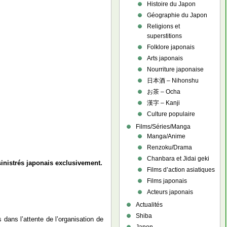
Histoire du Japon
Géographie du Japon
Religions et
superstitions
Folklore japonais
Arts japonais
Nourriture japonaise
日本酒 – Nihonshu
お茶 – Ocha
漢字 – Kanji
Culture populaire
Films/Séries/Manga
Manga/Anime
Renzoku/Drama
Chanbara et Jidai geki
sinistrés japonais exclusivement.
Films d’action asiatiques
Films japonais
Acteurs japonais
Actualités
Shiba
 dans l’attente de l’organisation de