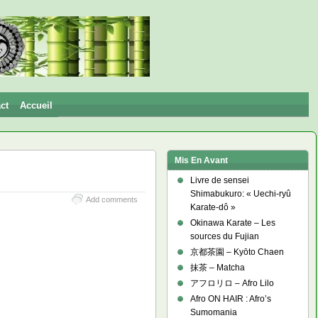
ct
Accueil
Mis En Avant
Livre de sensei
Shimabukuro: « Uechi-ryû
Add comments
Karate-dô »
Okinawa Karate – Les
sources du Fujian
京都茶園 – Kyōto Chaen
抹茶 – Matcha
アフロリロ – Afro Lilo
Afro ON HAIR : Afro’s
Sumomania