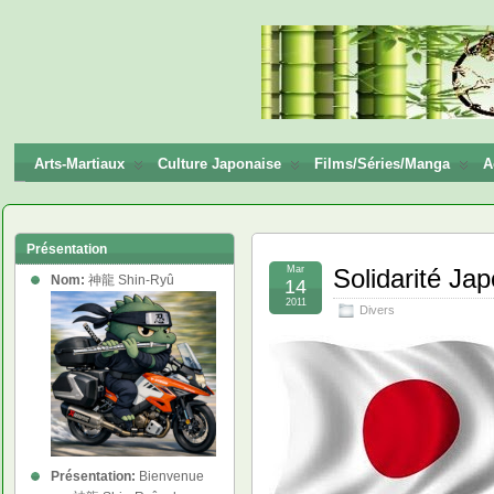
神龍
Shin-
Ryū
Arts-Martiaux
Culture Japonaise
Films/Séries/Manga
A
Présentation
Mar
Solidarité Ja
Nom:
神龍 Shin-Ryû
14
2011
Divers
Présentation:
Bienvenue