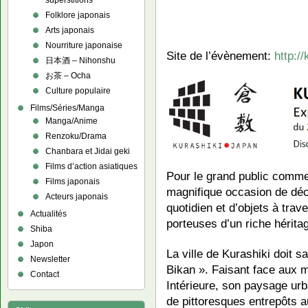
superstitions
Folklore japonais
Arts japonais
Nourriture japonaise
Site de l’évènement:
http:/
日本酒 – Nihonshu
お茶 – Ocha
Culture populaire
Films/Séries/Manga
Manga/Anime
Renzoku/Drama
Chanbara et Jidai geki
Films d’action asiatiques
Pour le grand public comme 
Films japonais
magnifique occasion de déc
Acteurs japonais
quotidien et d’objets à tra
Actualités
porteuses d’un riche héritag
Shiba
Japon
La ville de Kurashiki doit 
Newsletter
Bikan ». Faisant face aux m
Contact
Intérieure, son paysage urb
de pittoresques entrepôts a