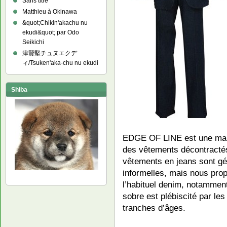
Sans titre
Matthieu à Okinawa
&quot;Chikin'akachu nu
ekudi&quot; par Odo
Seikichi
津賢堅チュヌエクデ
ィ/Tsuken'aka-chu nu ekudi
Shiba
EDGE OF LINE est une marq
des vêtements décontractés
vêtements en jeans sont gé
informelles, mais nous pro
l’habituel denim, notammen
sobre est plébiscité par l
tranches d’âges.