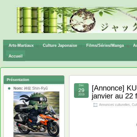
神龍
Shin-
Ryū
Arts-Martiaux
Culture Japonaise
Films/Séries/Manga
Ac
Accueil
Présentation
Déc
[Annonce] K
Nom:
神龍 Shin-Ryû
29
janvier au 22 
2019
Annonces culturelles
,
Cul