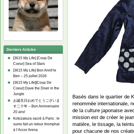
Derniers Articles
[3615 My Life] [Coup De
Coeur] Sea of Stars
[3615 My Life] Bon Annif le
Ben – 25 juillet 2026
[3615 My Life][Coup De
Coeur] Dave the Diver in the
Jungle
Basés dans le quartier de 
お誕生日おめでとうございま
renommée internationale, 
す二十年 – Bon Anniversaire
de la culture japonaise ave
20 ans!
mission est de créer le jean
Kotozakura sacré à Paris : le
matière, le tissage, la teint
sumo fait un retour triomphal
à l’Accor Arena
pour chacune de nos créati