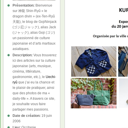
Présentation:
Bienvenue
sur 神龍 Shin-Ryû « le
dragon divin » (ex-Ten-Ryû
天龍), le blog de GojiNinjack
(ゴジ忍ジャック), alias Jack
(ジャック), alias Goji (ゴジ)
un passionné de culture
japonaise et d’arts martiaux
asiatiques.
Description:
Vous trouverez
ici des articles sur la culture
japonaise (arts, musique,
cinéma, littérature,
gastronomie, etc.), le
Uechi-
ryû
que j’ai eu la chance et
le plaisir de pratiquer, ainsi
que des photos de ma «
daily-life ». A travers ce site,
je souhaite vous faire
partager mes passions.
Date de création:
19 juin
2006
Lieu:
Occitanie