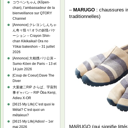
コウペンちゃん (Kôpen-
chan), l’ambassadeur de la
–
MARUGO
: chaussures i
bienveillance sur QTORY
traditionnelles)
Channel
[Annonce] クレヨンしんちゃ
ん奇々怪々! オラの妖怪バケ
ーション – Crayon Shin-
chan Kikikaikai! Ora no
Yōkai bakeshon – 31 juillet
2026
[Annonce] 大相撲パリ公演 –
Sumo-Kōen de Paris – 13 et
14 juin 2026
[Coup de Coeur] Dave The
Diver
大葉健二RIP さらば、宇宙刑
事ギャバン – RIP Ōba Kenji,
Adieu X-OR
[3615 My Life] C’est quoi le
Métal? C’est quoi un
métaleux?
[3615 My Life] Adios! – 1er
MARUGO (qui signifie littéra
mai 2026