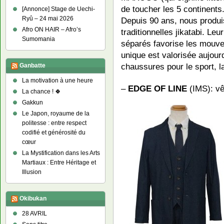
de toucher les 5 continents
[Annonce] Stage de Uechi-
Ryû – 24 mai 2026
Depuis 90 ans, nous produ
Afro ON HAIR – Afro’s
traditionnelles jikatabi. Le
Sumomania
séparés favorise les mouve
unique est valorisée aujou
chaussures pour le sport, l
Ganbatte
La motivation à une heure
–
EDGE OF LINE
(IMS): vê
La chance ! 🍀
Gakkun
Le Japon, royaume de la
politesse : entre respect
codifié et générosité du
cœur
La Mystification dans les Arts
Martiaux : Entre Héritage et
Illusion
Okibukan
28 AVRIL