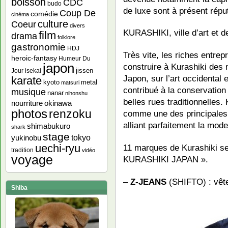
boisson
CDC
budo
de luxe sont à présent répu
Coup De
comédie
cinéma
culture
Coeur
divers
KURASHIKI, ville d’art et d
film
drama
folklore
gastronomie
HDJ
Très vite, les riches entrepr
heroic-fantasy
Humeur Du
japon
construire à Kurashiki des
jissen
Jour
isekai
Japon, sur l’art occidental e
karate
kyoto
metal
matsuri
contribué à la conservation
musique
nanar
nihonshu
belles rues traditionnelles
nourriture
okinawa
photos
renzoku
comme une des principales v
alliant parfaitement la moder
shimabukuro
shark
stage
yukinobu
tokyo
uechi-ryu
11 marques de Kurashiki se
tradition
vidéo
voyage
KURASHIKI JAPAN ».
–
Z-JEANS
(SHIFTO) : vêt
Shiba