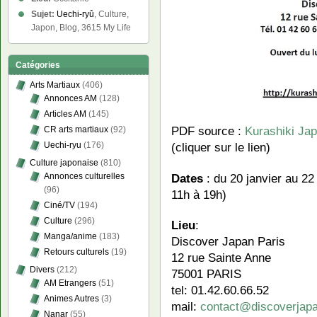
Sujet:
Uechi-ryû
, Culture,
Japon, Blog, 3615 My Life
Catégories
Arts Martiaux
(406)
Annonces AM
(128)
Articles AM
(145)
PDF source :
Kurashiki Jap
CR arts martiaux
(92)
(cliquer sur le lien)
Uechi-ryu
(176)
Culture japonaise
(810)
Dates
: du 20 janvier au 22
Annonces culturelles
(96)
11h à 19h)
Ciné/TV
(194)
Culture
(296)
Lieu
:
Manga/anime
(183)
Discover Japan Paris
Retours culturels
(19)
12 rue Sainte Anne
Divers
(212)
75001 PARIS
AM Etrangers
(51)
tel: 01.42.60.66.52
Animes Autres
(3)
mail:
contact@discoverjapa
Nanar
(55)