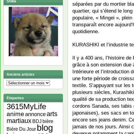
Shiba
séparées par du mortier bl
quartier, qui s’étend le lon
populaire, « Mingei », plein 
transparaît encore aujourd’h
quotidienne.
KURASHIKI et l’industrie te
Il y a 400 ans, l’histoire d
grâce à son extension due 
Intérieure et l’introduction 
Anciens articles
une forte période de croiss
Anciens
textile. S’appuyant sur les
articles
plusieurs siècles, Kurashik
qualité de sa production tex
Étiquettes
3615MyLife
cordons Sanada, ses tabis (
japonaises), ses sacs en to
arts
anime
annonce
encore ses jeans denim. C
martiaux
bière
BDJ
blog
jamais de nos jours. Ainsi 
Bière Du Jour
devenue notamment la capit