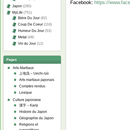
Facebook:
https://www.fac
Japon
(295)
MyLife
(751)
Bière Du Jour
(82)
Coup De Coeur
(116)
Humeur Du Jour
(53)
Metal
(49)
Vin du Jour
(12)
Pages
Arts-Martiaux
上地流 – Uechi-ryū
Arts martiaux japonais
Comptes rendus
Lexique
Culture japonaise
漢字 – Kanji
Histoire du Japon
Géographie du Japon
Religions et