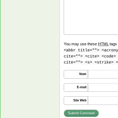
You may use these
HTML
tags 
<abbr title=""> <acron
cite=""> <cite> <code>
cite=""> <s> <strike> 
Nom
E-mail
Site Web