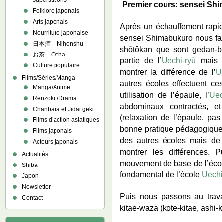
superstitions
Premier cours: sensei Sh
Folklore japonais
Arts japonais
Après un échauffement rapi
Nourriture japonaise
sensei Shimabukuro nous fait
日本酒 – Nihonshu
shôtôkan que sont gedan-ba
お茶 – Ocha
partie de l’
Uechi-ryû
mais s
Culture populaire
montrer la différence de l’
U
Films/Séries/Manga
autres écoles effectuent c
Manga/Anime
utilisation de l’épaule, l’
Uec
Renzoku/Drama
abdominaux contractés, 
Chanbara et Jidai geki
(relaxation de l’épaule, pas
Films d’action asiatiques
bonne pratique pédagogique
Films japonais
des autres écoles mais de 
Acteurs japonais
montrer les différences. 
Actualités
mouvement de base de l’éco
Shiba
fondamental de l’école
Uechi
Japon
Newsletter
Puis nous passons au trava
Contact
kitae-waza (kote-kitae, ashi-k