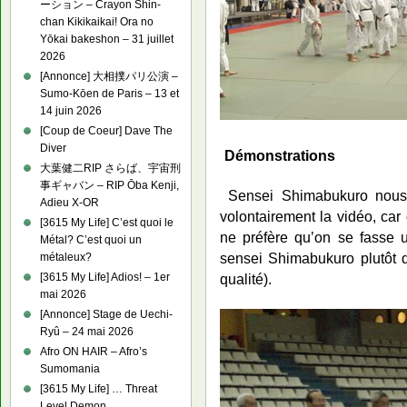
ーション – Crayon Shin-
chan Kikikaikai! Ora no
Yōkai bakeshon – 31 juillet
2026
[Annonce] 大相撲パリ公演 –
Sumo-Kōen de Paris – 13 et
14 juin 2026
[Coup de Coeur] Dave The
Diver
Démonstrations
大葉健二RIP さらば、宇宙刑
事ギャバン – RIP Ōba Kenji,
Sensei Shimabukuro nous 
Adieu X-OR
volontairement la vidéo, car
[3615 My Life] C’est quoi le
ne préfère qu’on se fasse 
Métal? C’est quoi un
sensei Shimabukuro plutôt 
métaleux?
[3615 My Life] Adios! – 1er
qualité).
mai 2026
[Annonce] Stage de Uechi-
Ryû – 24 mai 2026
Afro ON HAIR – Afro’s
Sumomania
[3615 My Life] … Threat
Level Demon