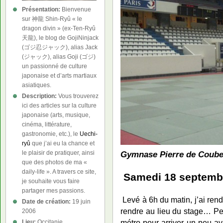
Présentation:
Bienvenue
sur 神龍 Shin-Ryû « le
dragon divin » (ex-Ten-Ryû
天龍), le blog de GojiNinjack
(ゴジ忍ジャック), alias Jack
(ジャック), alias Goji (ゴジ)
un passionné de culture
japonaise et d’arts martiaux
asiatiques.
Description:
Vous trouverez
ici des articles sur la culture
japonaise (arts, musique,
cinéma, littérature,
gastronomie, etc.), le
Uechi-
ryû
que j’ai eu la chance et
Gymnase Pierre de Coube
le plaisir de pratiquer, ainsi
que des photos de ma «
daily-life ». A travers ce site,
Samedi 18 septemb
je souhaite vous faire
partager mes passions.
Levé à 6h du matin, j’ai ren
Date de création:
19 juin
rendre au lieu du stage… Pet
2006
métro pour arriver un peu av
Lieu:
Occitanie