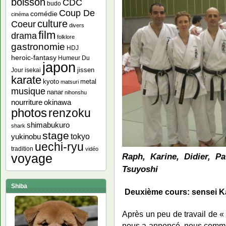
boisson
CDC
budo
Coup De
comédie
cinéma
culture
Coeur
divers
film
drama
folklore
gastronomie
HDJ
heroic-fantasy
Humeur Du
japon
jissen
Jour
isekai
karate
kyoto
metal
matsuri
musique
nanar
nihonshu
nourriture
okinawa
photos
renzoku
shimabukuro
shark
stage
yukinobu
tokyo
uechi-ryu
tradition
vidéo
Raph, Karine, Didier, P
voyage
Tsuyoshi
Shiba
Deuxième cours: sensei 
Après un peu de travail de
nous a annoncé, nous commen