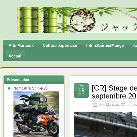
神龍
Shin-
Ryū
Arts-Martiaux
Culture Japonaise
Films/Séries/Manga
Ac
Accueil
Présentation
Sep
[CR] Stage de
Nom:
神龍 Shin-Ryû
19
septembre 20
2010
Arts Martiaux
,
CR arts ma