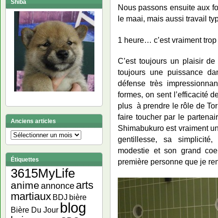
Shiba
Nous passons ensuite aux fo
le maai, mais aussi travail ty
1 heure… c’est vraiment trop 
C’est toujours un plaisir de
toujours une puissance d
défense très impressionnan
formes, on sent l’efficacité d
plus à prendre le rôle de Tori
faire toucher par le partena
Anciens articles
Shimabukuro est vraiment un
Anciens
gentillesse, sa simplicité
articles
modestie et son grand coeu
Étiquettes
première personne que je ren
3615MyLife
arts
anime
annonce
martiaux
bière
BDJ
blog
Bière Du Jour