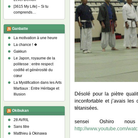
[3615 My Life] – Si tu
comprends…
Ganbatte
La motivation à une heure
La chance ! 🍀
Gakkun
Le Japon, royaume de la
politesse : entre respect
codifié et générosité du
cœur
La Mystification dans les Arts
Martiaux : Entre Héritage et
Désolé pour la piètre quali
Illusion
inconfortable et j’avais les
tétanisées.
Okibukan
28 AVRIL
sensei Oshiro no
Sans titre
http://www.youtube.com/wa
Matthieu à Okinawa