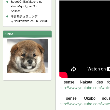
&quot;Chikin'akachu nu
ekudi&quot; par Odo
Seikichi
津賢堅チュヌエクデ
ィ/Tsuken'aka-chu nu ekudi
Shiba
sensei Nakata des fo
http://www.youtube.com/w
sensei Okubo nou
http://www.youtube.com/wa