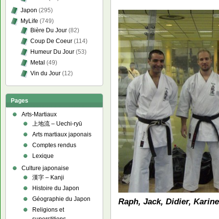
Japon
(295)
MyLife
(749)
Bière Du Jour
(82)
Coup De Coeur
(114)
Humeur Du Jour
(53)
Metal
(49)
Vin du Jour
(12)
Pages
Arts-Martiaux
上地流 – Uechi-ryū
Arts martiaux japonais
Comptes rendus
Lexique
Culture japonaise
漢字 – Kanji
Histoire du Japon
Géographie du Japon
Raph, Jack, Didier, Karin
Religions et