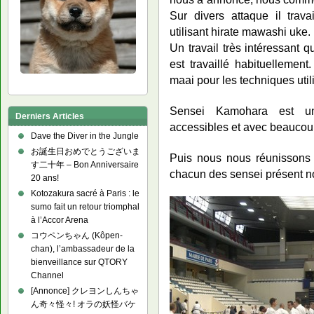
Sur divers attaque il trav
utilisant hirate mawashi uke.
Un travail très intéressant 
est travaillé habituellement
maai pour les techniques util
Sensei Kamohara est un
Derniers Articles
accessibles et avec beaucou
Dave the Diver in the Jungle
お誕生日おめでとうございま
Puis nous nous réunissons 
す二十年 – Bon Anniversaire
chacun des sensei présent no
20 ans!
Kotozakura sacré à Paris : le
sumo fait un retour triomphal
à l’Accor Arena
コウペンちゃん (Kôpen-
chan), l’ambassadeur de la
bienveillance sur QTORY
Channel
[Annonce] クレヨンしんちゃ
ん奇々怪々! オラの妖怪バケ