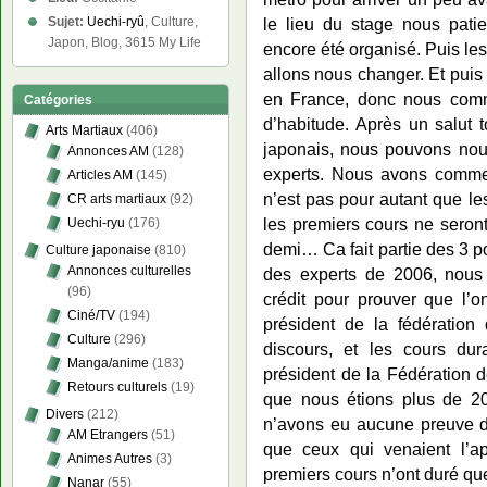
le lieu du stage nous patie
Sujet:
Uechi-ryû
, Culture,
Japon, Blog, 3615 My Life
encore été organisé. Puis les
allons nous changer. Et puis
en France, donc nous com
Catégories
d’habitude. Après un salut 
Arts Martiaux
(406)
japonais, nous pouvons nous
Annonces AM
(128)
experts. Nous avons comme
Articles AM
(145)
n’est pas pour autant que le
CR arts martiaux
(92)
les premiers cours ne seron
Uechi-ryu
(176)
demi… Ca fait partie des 3 po
Culture japonaise
(810)
Annonces culturelles
des experts de 2006, nous
(96)
crédit pour prouver que l’on
Ciné/TV
(194)
président de la fédération 
Culture
(296)
discours, et les cours dur
Manga/anime
(183)
président de la Fédération d
Retours culturels
(19)
que nous étions plus de 20
Divers
(212)
n’avons eu aucune preuve de
AM Etrangers
(51)
que ceux qui venaient l’ap
Animes Autres
(3)
premiers cours n’ont duré que 
Nanar
(55)