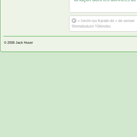
« Uechi-ryu Karate-do » de sensei
Shimabukuro Yûkinobu
© 2006
Jack Huser