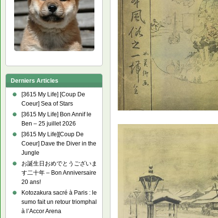
Derniers Articles
[3615 My Life] [Coup De
Coeur] Sea of Stars
[3615 My Life] Bon Annif le
Ben – 25 juillet 2026
[3615 My Life][Coup De
Coeur] Dave the Diver in the
Jungle
お誕生日おめでとうございま
す二十年 – Bon Anniversaire
20 ans!
Kotozakura sacré à Paris : le
sumo fait un retour triomphal
à l’Accor Arena