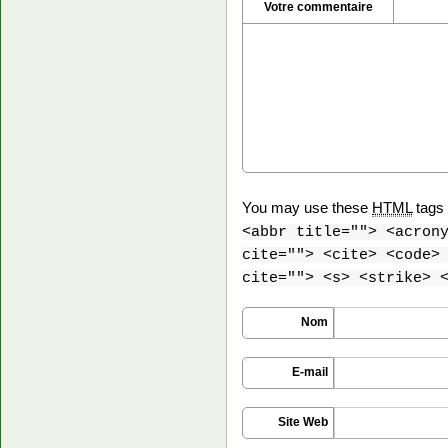
Votre commentaire
You may use these
HTML
tags 
<abbr title=""> <acron
cite=""> <cite> <code>
cite=""> <s> <strike> 
Nom
E-mail
Site Web