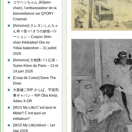
コウペンちゃん (Kôpen-
chan), l’ambassadeur de la
bienveillance sur QTORY
Channel
[Annonce] クレヨンしんちゃ
ん奇々怪々! オラの妖怪バケ
ーション – Crayon Shin-
chan Kikikaikai! Ora no
Yōkai bakeshon – 31 juillet
2026
[Annonce] 大相撲パリ公演 –
Sumo-Kōen de Paris – 13 et
14 juin 2026
[Coup de Coeur] Dave The
Diver
大葉健二RIP さらば、宇宙刑
事ギャバン – RIP Ōba Kenji,
Adieu X-OR
[3615 My Life] C’est quoi le
Métal? C’est quoi un
métaleux?
[3615 My Life] Adios! – 1er
mai 2026