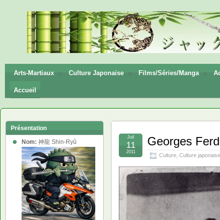
神龍
Shin-
Ryū
Arts-Martiaux
Culture Japonaise
Films/Séries/Manga
Ac
Accueil
Présentation
Juil
Georges Ferd
Nom:
神龍 Shin-Ryû
11
2011
Culture
,
Culture japonais