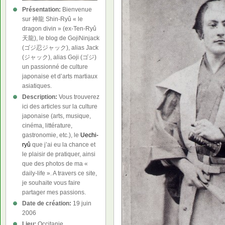
Présentation:
Bienvenue
sur 神龍 Shin-Ryû « le
dragon divin » (ex-Ten-Ryû
天龍), le blog de GojiNinjack
(ゴジ忍ジャック), alias Jack
(ジャック), alias Goji (ゴジ)
un passionné de culture
japonaise et d’arts martiaux
asiatiques.
Description:
Vous trouverez
ici des articles sur la culture
japonaise (arts, musique,
cinéma, littérature,
gastronomie, etc.), le
Uechi-
ryû
que j’ai eu la chance et
le plaisir de pratiquer, ainsi
que des photos de ma «
daily-life ». A travers ce site,
je souhaite vous faire
partager mes passions.
Date de création:
19 juin
2006
Lieu:
Occitanie