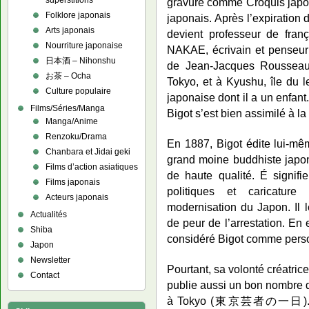
superstitions
gravure comme Croquis japo
Folklore japonais
japonais. Après l’expiration 
Arts japonais
devient professeur de fra
Nourriture japonaise
NAKAE, écrivain et penseur p
日本酒 – Nihonshu
de Jean-Jacques Rousseau.
お茶 – Ocha
Tokyo, et à Kyushu, île du 
Culture populaire
japonaise dont il a un enfant
Films/Séries/Manga
Bigot s’est bien assimilé à la
Manga/Anime
Renzoku/Drama
En 1887, Bigot édite lui-mê
Chanbara et Jidai geki
grand moine buddhiste japona
Films d’action asiatiques
de haute qualité. É signifie
Films japonais
politiques et caricature 
Acteurs japonais
modernisation du Japon. Il 
Actualités
de peur de l’arrestation. En 
Shiba
considéré Bigot comme pers
Japon
Newsletter
Pourtant, sa volonté créatrice
Contact
publie aussi un bon nombre
à Tokyo (東京芸者の一日). Quan