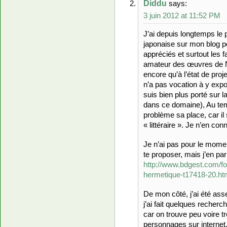
Diddu
says:
3 juin 2012 at 11:52 PM
J’ai depuis longtemps le pr
japonaise sur mon blog po
appréciés et surtout les 
amateur des œuvres de N
encore qu’à l’état de pro
n’a pas vocation à y expo
suis bien plus porté sur 
dans ce domaine), Au te
problème sa place, car il
« littéraire ». Je n’en co
Je n’ai pas pour le mome
te proposer, mais j’en pa
http://www.bdgest.com/f
hermetique-t17418-20.ht
De mon côté, j’ai été ass
j’ai fait quelques recher
car on trouve peu voire 
personnages sur internet,