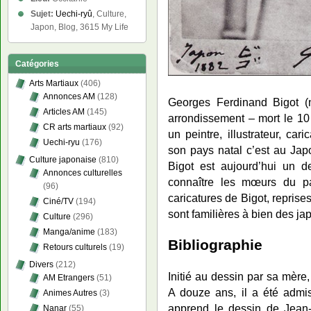
Sujet:
Uechi-ryû
, Culture,
Japon, Blog, 3615 My Life
Catégories
Arts Martiaux
(406)
Annonces AM
(128)
Georges Ferdinand Bigot (
Articles AM
(145)
arrondissement – mort le 10
CR arts martiaux
(92)
un peintre, illustrateur, ca
Uechi-ryu
(176)
son pays natal c’est au Japo
Culture japonaise
(810)
Bigot est aujourd’hui un d
Annonces culturelles
connaître les mœurs du pay
(96)
caricatures de Bigot, repris
Ciné/TV
(194)
sont familières à bien des ja
Culture
(296)
Manga/anime
(183)
Bibliographie
Retours culturels
(19)
Divers
(212)
Initié au dessin par sa mère,
AM Etrangers
(51)
A douze ans, il a été admi
Animes Autres
(3)
apprend le dessin de Jean
Nanar
(55)