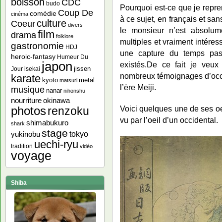
boisson
CDC
budo
Pourquoi est-ce que je repre
Coup De
comédie
cinéma
à ce sujet, en français et sa
culture
Coeur
divers
le monsieur n’est absolu
film
drama
folklore
multiples et vraiment intére
gastronomie
HDJ
une capture du temps pass
heroic-fantasy
Humeur Du
japon
existés.De ce fait je veux
jissen
Jour
isekai
nombreux témoignages d’occi
karate
kyoto
metal
matsuri
l’ère Meiji.
musique
nanar
nihonshu
nourriture
okinawa
photos
Voici quelques une de ses o
renzoku
vu par l’oeil d’un occidental.
shimabukuro
shark
stage
yukinobu
tokyo
uechi-ryu
tradition
vidéo
voyage
Shiba