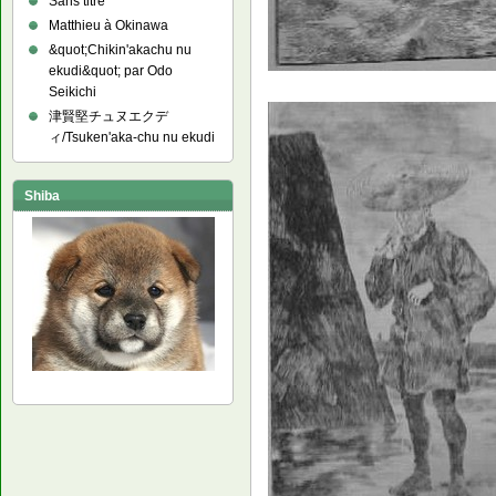
Sans titre
Matthieu à Okinawa
&quot;Chikin'akachu nu
ekudi&quot; par Odo
Seikichi
津賢堅チュヌエクデ
ィ/Tsuken'aka-chu nu ekudi
Shiba