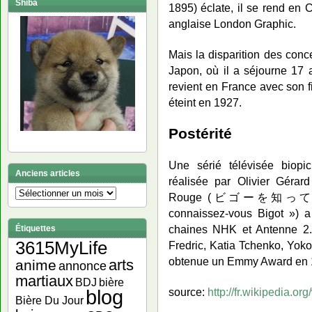
Shiba
1895) éclate, il se rend en
anglaise London Graphic.
Mais la disparition des conc
Japon, où il a séjourne 17 
revient en France avec son fil
éteint en 1927.
Postérité
Une sérié télévisée biopic
Anciens articles
réalisée par Olivier Gérar
Anciens
Rouge (ビゴーを知っていますか
articles
connaissez-vous Bigot ») a
chaines NHK et Antenne 2. 
Étiquettes
3615MyLife
Fredric, Katia Tchenko, Yok
obtenue un Emmy Award en 
arts
anime
annonce
martiaux
bière
BDJ
source:
http://fr.wikipedia.o
blog
Bière Du Jour