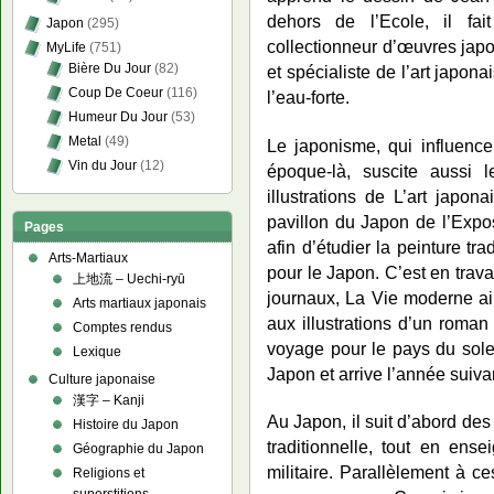
dehors de l’Ecole, il fai
Japon
(295)
collectionneur d’œuvres japo
MyLife
(751)
Bière Du Jour
(82)
et spécialiste de l’art japon
Coup De Coeur
(116)
l’eau-forte.
Humeur Du Jour
(53)
Metal
(49)
Le japonisme, qui influence 
Vin du Jour
(12)
époque-là, suscite aussi le
illustrations de L’art japon
pavillon du Japon de l’Expos
Pages
afin d’étudier la peinture tra
Arts-Martiaux
pour le Japon. C’est en trava
上地流 – Uechi-ryū
journaux, La Vie moderne ai
Arts martiaux japonais
aux illustrations d’un roma
Comptes rendus
voyage pour le pays du solei
Lexique
Japon et arrive l’année suiv
Culture japonaise
漢字 – Kanji
Au Japon, il suit d’abord de
Histoire du Japon
traditionnelle, tout en ense
Géographie du Japon
militaire. Parallèlement à c
Religions et