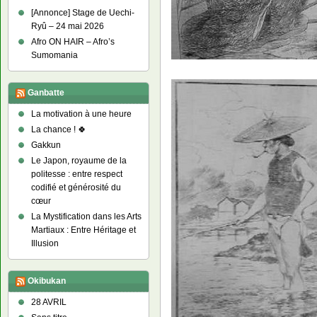
[Annonce] Stage de Uechi-
Ryû – 24 mai 2026
Afro ON HAIR – Afro’s
Sumomania
Ganbatte
La motivation à une heure
La chance ! 🍀
Gakkun
Le Japon, royaume de la
politesse : entre respect
codifié et générosité du
cœur
La Mystification dans les Arts
Martiaux : Entre Héritage et
Illusion
Okibukan
28 AVRIL