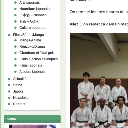
Arts japonais
Nourriture japonaise
On termine les trois heures de s
日本酒 – Nihonshu
お茶 – Ocha
Allez… on remet ça demain mati
Culture populaire
Films/Séries/Manga
Manga/Anime
Renzoku/Drama
Chanbara et Jidai geki
Films d’action asiatiques
Films japonais
Acteurs japonais
Actualités
Shiba
Japon
Newsletter
Contact
Shiba