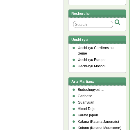
Recherche
Uechi-ryu
Uechi-ryu Carrières sur
Seine
Uechi-ryu Europe
Uechi-ryu Moscou
Arts Martiaux
Budoshugyosha
Ganbatte
Guanyuan
Himei Dojo
Karate japon
Katana (Katana Japonais)
Katana (Katana Murasame)