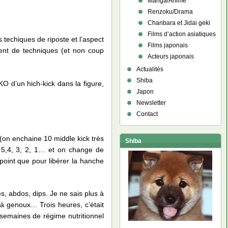
Manga/Anime
Renzoku/Drama
Chanbara et Jidai geki
Films d’action asiatiques
 techiques de riposte et l’aspect
Films japonais
ment de techniques (et non coup
Acteurs japonais
Actualités
Shiba
KO d’un hich-kick dans la figure,
Japon
Newsletter
Contact
(on enchaine 10 middle kick très
Shiba
, 5,4, 3, 2, 1… et on change de
l point que pour libérer la hanche
, abdos, dips. Je ne sais plus à
 genoux… Trois heures, c’était
semaines de régime nutritionnel