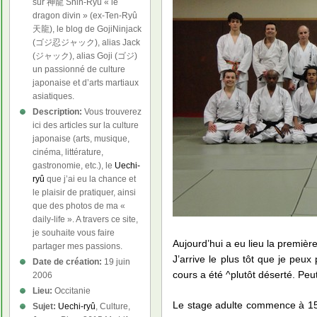
sur 神龍 Shin-Ryû « le
dragon divin » (ex-Ten-Ryû
天龍), le blog de GojiNinjack
(ゴジ忍ジャック), alias Jack
(ジャック), alias Goji (ゴジ)
un passionné de culture
japonaise et d’arts martiaux
asiatiques.
Description:
Vous trouverez
ici des articles sur la culture
japonaise (arts, musique,
cinéma, littérature,
gastronomie, etc.), le
Uechi-
ryû
que j’ai eu la chance et
le plaisir de pratiquer, ainsi
que des photos de ma «
daily-life ». A travers ce site,
je souhaite vous faire
Aujourd’hui a eu lieu la premièr
partager mes passions.
J’arrive le plus tôt que je peux
Date de création:
19 juin
cours a été ^plutôt déserté. Peu
2006
Lieu:
Occitanie
Le stage adulte commence à 15h
Sujet:
Uechi-ryû
, Culture,