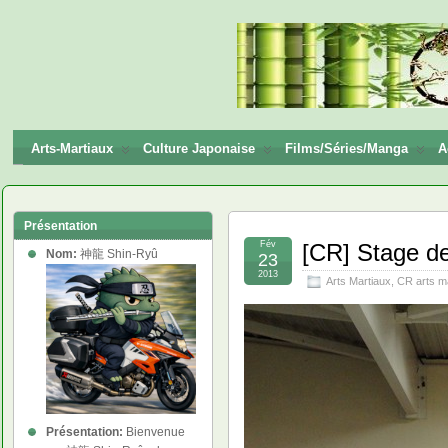
神龍
Shin-
Ryū
Arts-Martiaux
Culture Japonaise
Films/Séries/Manga
A
Présentation
Fév
[CR] Stage de
Nom:
神龍 Shin-Ryû
23
2013
Arts Martiaux
,
CR arts m
Présentation:
Bienvenue