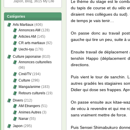
Le thème du stage est le comba
Japon, Blog, 3615 My Life
du tapis de course et du vélo
diraient mes collègues du sud)
Catégories
de temps je vais tenir…
Arts Martiaux
(406)
Annonces AM
(128)
On passe donc au travail postu
Articles AM
(145)
gauche qui tire un peu, suite à 
CR arts martiaux
(92)
Uechi-ryu
(176)
Ensuite travail de déplacement
Culture japonaise
(810)
tenshin Happo (déplacement d
Annonces culturelles
directions.
(96)
Ciné/TV
(194)
Puis vient le tour de sanchin. 
Culture
(296)
autres gradés les stagiaires son
Manga/anime
(183)
Didier qui dose ses frappes. Ap
Retours culturels
(19)
Divers
(212)
On passe ensuite aux kitae-waza 
AM Etrangers
(51)
de vécu à revendre et qui me rou
Animes Autres
(3)
sans vraiment mettre de force.
Nanar
(55)
Japon
(295)
Puis Sensei Shimabukuro donne