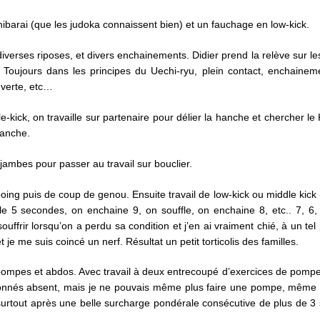
shibarai (que les judoka connaissent bien) et un fauchage en low-kick.
diverses riposes, et divers enchainements. Didier prend la relève sur les
. Toujours dans les principes du Uechi-ryu, plein contact, enchaine
ouverte, etc…
e-kick, on travaille sur partenaire pour délier la hanche et chercher le 
 hanche.
 jambes pour passer au travail sur bouclier.
ing puis de coup de genou. Ensuite travail de low-kick ou middle kick 
fle 5 secondes, on enchaine 9, on souffle, on enchaine 8, etc.. 7, 6
 souffrir lorsqu’on a perdu sa condition et j’en ai vraiment chié, à un te
et je me suis coincé un nerf. Résultat un petit torticolis des familles.
 pompes et abdos. Avec travail à deux entrecoupé d’exercices de pompes
bonnés absent, mais je ne pouvais même plus faire une pompe, même à
urtout après une belle surcharge pondérale consécutive de plus de 3 