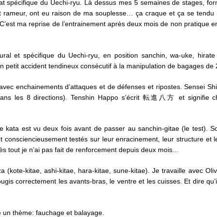
t spécifique du Uechi-ryu. Là dessus mes 5 semaines de stages, form
 et rameur, ont eu raison de ma souplesse… ça craque et ça se tendu
. C’est ma reprise de l’entrainement après deux mois de non pratique
ral et spécifique du Uechi-ryu, en position sanchin, wa-uke, hirate 
un petit accident tendineux consécutif à la manipulation de bagages de 2
 avec enchainements d’attaques et de défenses et ripostes. Sensei Shi
ans les 8 directions). Tenshin Happo s’écrit 転進八方 et signifie ch
Le kata est vu deux fois avant de passer au sanchin-gitae (le test). So
t consciencieusement testés sur leur enracinement, leur structure et le
rès tout je n’ai pas fait de renforcement depuis deux mois…
(kote-kitae, ashi-kitae, hara-kitae, sune-kitae). Je travaille avec Oli
gis correctement les avants-bras, le ventre et les cuisses. Et dire qu’
 un thème: fauchage et balayage.