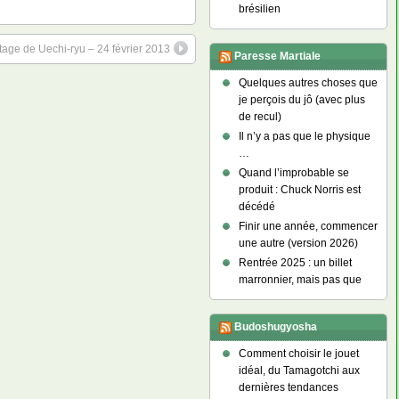
brésilien
tage de Uechi-ryu – 24 février 2013
Paresse Martiale
Quelques autres choses que
je perçois du jô (avec plus
de recul)
Il n’y a pas que le physique
…
Quand l’improbable se
produit : Chuck Norris est
décédé
Finir une année, commencer
une autre (version 2026)
Rentrée 2025 : un billet
marronnier, mais pas que
Budoshugyosha
Comment choisir le jouet
idéal, du Tamagotchi aux
dernières tendances