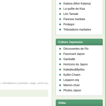
Katana (Mon Katana)
La quête de Kiaz
Léo Tamaki
Paresse martiale
Protegor
Tribulations martiales
Culture Japonaise
Découvertes de Flo
Fascinant Japon
Ganbatte
Horizons du Japon
Kakejiku&Byōbu
Kyôto-Chaen
Lejapon.org
e
,
shimabukuro yukinobu
,
stage
,
uechi-ryu
Marion-chan
Photos Japon
Shiba