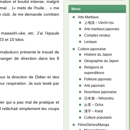
ation et boulot intense, malgrè
 mal… (« mets de l’huile… » me
Menu
 en club. Je me demande combien
Arts-Martiaux
上地流 – Uechi-ryu
Arts martiaux japonais
mawashi-uke, etc. J’ai l’épaule
Comptes rendus
3 et 10 kilos.
Lexique
Culture japonaise
mabukuro présente le travail de
Histoire du Japon
anger de direction dans les 8
Géographie du Japon
Religions et
superstitions
us la direction de Didier et des
Folklore japonais
ur respiration. Je suis testé par
Arts japonais
Nourriture japonaise
日本酒 – Nihonshu
vier qui a pas mal de pratique et
お茶 – Ocha
il relâchait simplement les coups
漢字 – Kanji
Culture populaire
Films/Séries/Manga