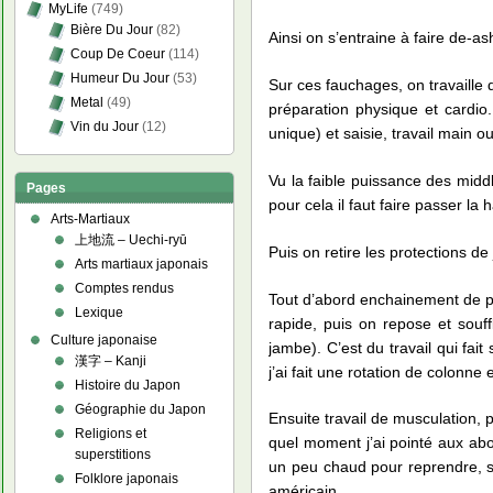
MyLife
(749)
Bière Du Jour
(82)
Ainsi on s’entraine à faire de-a
Coup De Coeur
(114)
Humeur Du Jour
(53)
Sur ces fauchages, on travaille 
Metal
(49)
préparation physique et cardio
Vin du Jour
(12)
unique) et saisie, travail main 
Vu la faible puissance des middl
Pages
pour cela il faut faire passer la
Arts-Martiaux
上地流 – Uechi-ryū
Puis on retire les protections de
Arts martiaux japonais
Comptes rendus
Tout d’abord enchainement de po
Lexique
rapide, puis on repose et souf
Culture japonaise
jambe). C’est du travail qui fait
漢字 – Kanji
j’ai fait une rotation de colonne 
Histoire du Japon
Géographie du Japon
Ensuite travail de musculation,
Religions et
quel moment j’ai pointé aux a
superstitions
un peu chaud pour reprendre, s
Folklore japonais
américain…