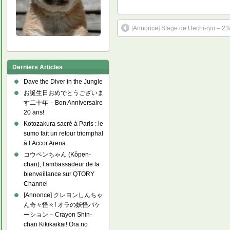
[Annonce] Stage de Uechi-ryu – 23/
Derniers Articles
Dave the Diver in the Jungle
お誕生日おめでとうございま
す二十年 – Bon Anniversaire
20 ans!
Kotozakura sacré à Paris : le
sumo fait un retour triomphal
à l’Accor Arena
コウペンちゃん (Kôpen-
chan), l’ambassadeur de la
bienveillance sur QTORY
Channel
[Annonce] クレヨンしんちゃ
ん奇々怪々! オラの妖怪バケ
ーション – Crayon Shin-
chan Kikikaikai! Ora no