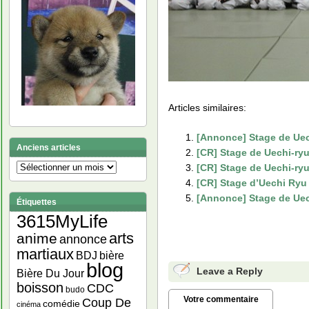
Articles similaires:
[Annonce] Stage de Uech
Anciens articles
[CR] Stage de Uechi-ryu
[CR] Stage de Uechi-ryu
Anciens
articles
[CR] Stage d’Uechi Ryu 
[Annonce] Stage de Uech
Étiquettes
3615MyLife
arts
anime
annonce
martiaux
bière
BDJ
blog
Leave a Reply
Bière Du Jour
boisson
CDC
budo
Votre commentaire
Coup De
comédie
cinéma