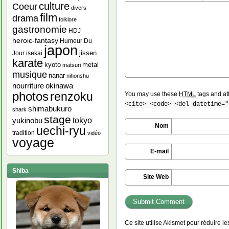
culture
Coeur
divers
film
drama
folklore
gastronomie
HDJ
heroic-fantasy
Humeur Du
japon
jissen
Jour
isekai
karate
kyoto
metal
matsuri
musique
nanar
nihonshu
nourriture
okinawa
photos
renzoku
You may use these
HTML
tags and at
<cite> <code> <del datetime="
shimabukuro
shark
stage
yukinobu
tokyo
Nom
uechi-ryu
tradition
vidéo
voyage
E-mail
Shiba
Site Web
Ce site utilise Akismet pour réduire l