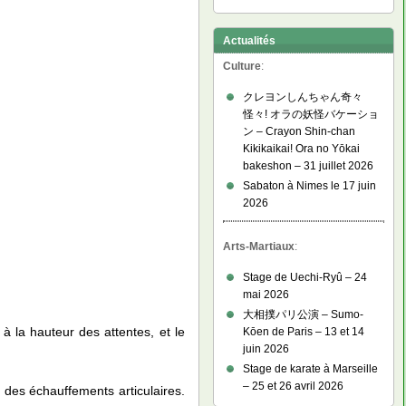
Actualités
Culture
:
クレヨンしんちゃん奇々
怪々! オラの妖怪バケーショ
ン – Crayon Shin-chan
Kikikaikai! Ora no Yōkai
bakeshon – 31 juillet 2026
Sabaton à Nimes le 17 juin
2026
Arts-Martiaux
:
Stage de Uechi-Ryû – 24
mai 2026
大相撲パリ公演 – Sumo-
 à la hauteur des attentes, et le
Kōen de Paris – 13 et 14
juin 2026
Stage de karate à Marseille
– 25 et 26 avril 2026
des échauffements articulaires.