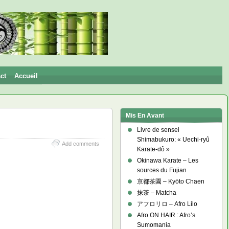
ct
Accueil
Mis En Avant
Livre de sensei
Shimabukuro: « Uechi-ryû
Add comments
Karate-dô »
Okinawa Karate – Les
sources du Fujian
京都茶園 – Kyōto Chaen
抹茶 – Matcha
アフロリロ – Afro Lilo
Afro ON HAIR : Afro’s
Sumomania