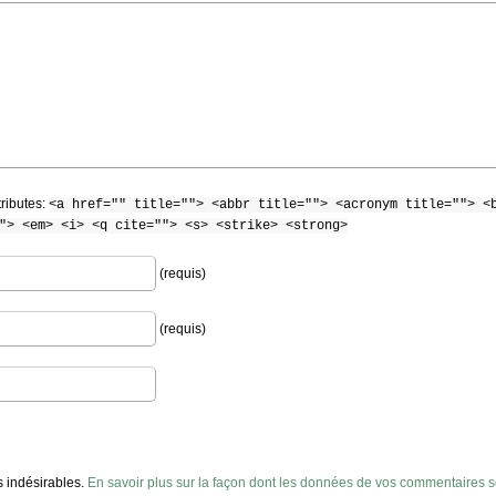
tributes:
<a href="" title=""> <abbr title=""> <acronym title=""> <
"> <em> <i> <q cite=""> <s> <strike> <strong>
(requis)
(requis)
es indésirables.
En savoir plus sur la façon dont les données de vos commentaires so