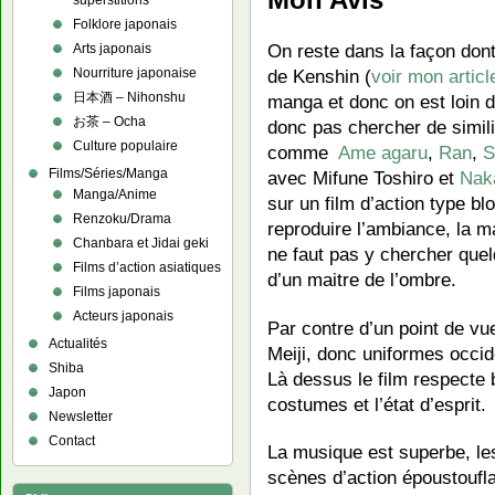
superstitions
Folklore japonais
On reste dans la façon dont
Arts japonais
de Kenshin (
voir mon articl
Nourriture japonaise
日本酒 – Nihonshu
manga et donc on est loin de
お茶 – Ocha
donc pas chercher de simil
Culture populaire
comme
Ame agaru
,
Ran
,
S
Films/Séries/Manga
avec Mifune Toshiro et
Nak
Manga/Anime
sur un film d’action type b
Renzoku/Drama
reproduire l’ambiance, la 
Chanbara et Jidai geki
ne faut pas y chercher que
Films d’action asiatiques
d’un maitre de l’ombre.
Films japonais
Acteurs japonais
Par contre d’un point de vue
Actualités
Meiji, donc uniformes occide
Shiba
Là dessus le film respecte b
Japon
costumes et l’état d’esprit.
Newsletter
Contact
La musique est superbe, le
scènes d’action époustoufl