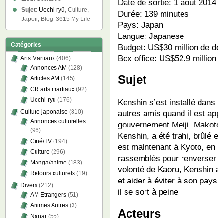
Date de sortie: 1 août 2014
Sujet:
Uechi-ryû
, Culture,
Durée: 139 minutes
Japon, Blog, 3615 My Life
Pays: Japan
Langue: Japanese
Catégories
Budget: US$30 million de do
Box office: US$52.9 million 
Arts Martiaux
(406)
Annonces AM
(128)
Sujet
Articles AM
(145)
CR arts martiaux
(92)
Uechi-ryu
(176)
Kenshin s’est installé dans
Culture japonaise
(810)
autres amis quand il est 
Annonces culturelles
gouvernement Meiji. Makot
(96)
Kenshin, a été trahi, brûlé e
Ciné/TV
(194)
est maintenant à Kyoto, en 
Culture
(296)
rassemblés pour renverser
Manga/anime
(183)
volonté de Kaoru, Kenshin a
Retours culturels
(19)
et aider à éviter à son pays
Divers
(212)
il se sort à peine
AM Etrangers
(51)
Animes Autres
(3)
Acteurs
Nanar
(55)