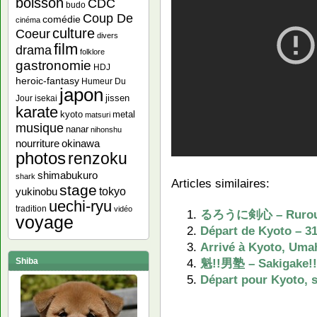
boisson
CDC
budo
Coup De
comédie
cinéma
culture
Coeur
divers
film
drama
folklore
gastronomie
HDJ
heroic-fantasy
Humeur Du
japon
jissen
Jour
isekai
karate
kyoto
metal
matsuri
musique
nanar
nihonshu
nourriture
okinawa
photos
renzoku
shimabukuro
shark
Articles similaires:
stage
yukinobu
tokyo
uechi-ryu
tradition
vidéo
るろうに剣心 – Ruroun
voyage
Départ de Kyoto – 3
Arrivé à Kyoto, Umah
魁!!男塾 – Sakigake!!
Shiba
Départ pour Kyoto, s