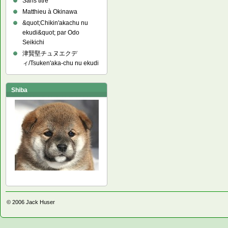
Sans titre
Matthieu à Okinawa
&quot;Chikin'akachu nu
ekudi&quot; par Odo
Seikichi
津賢堅チュヌエクデ
ィ/Tsuken'aka-chu nu ekudi
Shiba
© 2006
Jack Huser