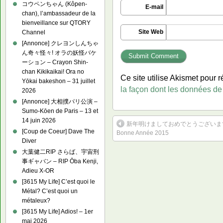
コウペンちゃん (Kôpen-
E-mail
chan), l’ambassadeur de la
bienveillance sur QTORY
Site Web
Channel
[Annonce] クレヨンしんちゃ
ん奇々怪々! オラの妖怪バケ
ーション – Crayon Shin-
chan Kikikaikai! Ora no
Ce site utilise Akismet pour r
Yōkai bakeshon – 31 juillet
la façon dont les données de
2026
[Annonce] 大相撲パリ公演 –
Sumo-Kōen de Paris – 13 et
14 juin 2026
新年明けましておめでとうございま
[Coup de Coeur] Dave The
Bonne Année 2015
Diver
大葉健二RIP さらば、宇宙刑
事ギャバン – RIP Ōba Kenji,
Adieu X-OR
[3615 My Life] C’est quoi le
Métal? C’est quoi un
métaleux?
[3615 My Life] Adios! – 1er
mai 2026