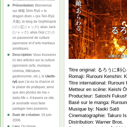
Présentation:
Bienvenue
sur 神龍 Shin-Ryû « le
dragon divin » (ex-Ten-Ryû
天龍), le blog de GojiNinjack
(ゴジ忍ジャック), alias Jack
(ジャック), alias Goji (ゴジ)
un passionné de culture
japonaise et d’arts martiaux
asiatiques.
Description:
Vous trouverez
ici des articles sur la culture
japonaise (arts, musique,
Titre original: るろう
cinéma, littérature,
Romaji: Rurouni Kenshin: K
gastronomie, etc.), le
Uechi-
ryû
que j’ai eu la chance et
Titre international: Rurouni
le plaisir de pratiquer, ainsi
Metteur en scène: Keishi 
que des photos de ma «
Producteur: Satoshi Fukus
daily-life ». A travers ce site,
Basé sur le manga: Ruroun
je souhaite vous faire
Musique by: Naoki Satō
partager mes passions.
Cinematographie: Takuro I
Date de création:
19 juin
2006
Distribution: Warner Bros.
Lieu:
Occitanie