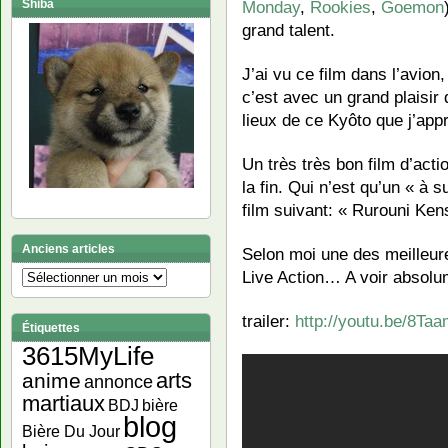
Shiba
Monday
,
Rookies
,
Goemon
grand talent.
J’ai vu ce film dans l’avion
c’est avec un grand plaisir q
lieux de ce Kyôto que j’appr
Un très très bon film d’act
la fin. Qui n’est qu’un « à s
film suivant: « Rurouni Ke
Anciens articles
Selon moi une des meilleur
Live Action… A voir absolu
Anciens
articles
trailer:
http://youtu.be/8T
Étiquettes
3615MyLife
arts
anime
annonce
martiaux
bière
BDJ
blog
Bière Du Jour