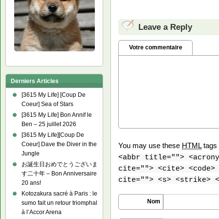
Leave a Reply
Votre commentaire
Derniers Articles
[3615 My Life] [Coup De
Coeur] Sea of Stars
[3615 My Life] Bon Annif le
Ben – 25 juillet 2026
[3615 My Life][Coup De
Coeur] Dave the Diver in the
You may use these
HTML
tags 
Jungle
<abbr title=""> <acron
お誕生日おめでとうございま
cite=""> <cite> <code>
す二十年 – Bon Anniversaire
cite=""> <s> <strike> 
20 ans!
Kotozakura sacré à Paris : le
Nom
sumo fait un retour triomphal
à l’Accor Arena