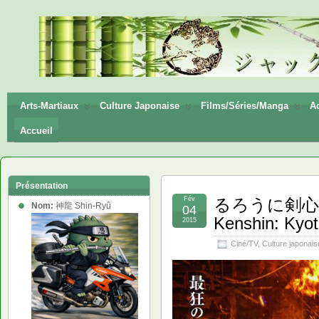
神龍
Shin-
Ryū
Arts-Martiaux
Culture Japonaise
Films/Séries/Manga
Ac
Accueil
Présentation
Fév
るろうに剣心 京
Nom:
神龍 Shin-Ryû
04
Kenshin: Kyot
2015
Ciné/TV
,
Culture japonais