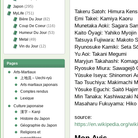
Japon
(295)
Takeru Satoh: Himura Kens
MyLife
(751)
Emi Takei: Kamiya Kaoru
Bière Du Jour
(82)
Munetaka Aoki: Sagara Sa
Coup De Coeur
(116)
Kaito Ōyagi: Yahiko Myojin
Humeur Du Jour
(53)
Tatsuya Fujiwara: Makoto S
Metal
(49)
Ryunosuke Kamiki: Seta Sō
Vin du Jour
(12)
Yu Aoi: Takani Megumi
Maryjun Takahashi: Komag
Pages
Ryosuke Miura: Sawagejō 
Arts-Martiaux
Yūsuke Iseya: Shinomori A
上地流 – Uechi-ryū
Tao Tsuchiya: Makimachi M
Arts martiaux japonais
Yōsuke Eguchi: Saitō Haji
Comptes rendus
Min Tanaka: Kashiwazaki N
Lexique
Masaharu Fukuyama: Hiko 
Culture japonaise
漢字 – Kanji
source:
Histoire du Japon
https://en.wikipedia.org/wi
Géographie du Japon
Religions et
Mon Avis