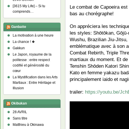
[3615 My Life] – Si tu
Le combat de Capoeira est 
comprends…
bas au chorégraphe!
On appréciera les techniqu
Ganbatte
les styles: Shōtōkan, Gōjū
La motivation à une heure
Wushu, Brazilian Jiu-Jitsu,
La chance ! 🍀
emblématique avec à son a
Gakkun
Combat Rebirth, Triple Thre
Le Japon, royaume de la
martiaux du moment. Et de 
politesse : entre respect
Tenshin Shōden Katori Shin
codifié et générosité du
cœur
Kato en femme yakazu bada
La Mystification dans les Arts
principalement iaido et nagi
Martiaux : Entre Héritage et
Illusion
trailer:
https://youtu.be/J
Okibukan
28 AVRIL
Sans titre
Matthieu à Okinawa