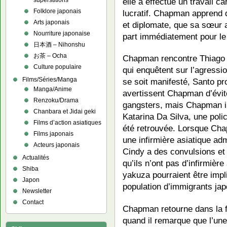
elle a effectué un travail ca
superstitions
Folklore japonais
lucratif. Chapman apprend 
Arts japonais
et diplomate, que sa sœur
Nourriture japonaise
part immédiatement pour le 
日本酒 – Nihonshu
お茶 – Ocha
Chapman rencontre Thiago S
Culture populaire
qui enquêtent sur l’agress
Films/Séries/Manga
se soit manifesté, Santo pr
Manga/Anime
avertissent Chapman d’évite
Renzoku/Drama
gangsters, mais Chapman i
Chanbara et Jidai geki
Katarina Da Silva, une pol
Films d’action asiatiques
été retrouvée. Lorsque Chap
Films japonais
une infirmière asiatique a
Acteurs japonais
Cindy a des convulsions et 
Actualités
qu’ils n’ont pas d’infirmièr
Shiba
yakuza pourraient être impl
Japon
population d’immigrants jap
Newsletter
Contact
Chapman retourne dans la f
quand il remarque que l’une 