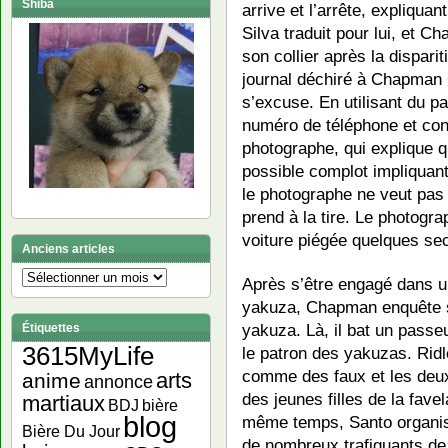
Shiba
arrive et l’arrête, expliqua
Silva traduit pour lui, et 
son collier après la dispar
journal déchiré à Chapman 
s’excuse. En utilisant du 
numéro de téléphone et con
photographe, qui explique qu
possible complot impliquant
le photographe ne veut pas
prend à la tire. Le photogr
voiture piégée quelques se
Anciens articles
Anciens
Après s’être engagé dans u
articles
yakuza, Chapman enquête su
yakuza. Là, il bat un passeu
Étiquettes
3615MyLife
le patron des yakuzas. Ridle
comme des faux et les deux
arts
anime
annonce
des jeunes filles de la favel
martiaux
bière
BDJ
blog
même temps, Santo organise 
Bière Du Jour
de nombreux trafiquants de