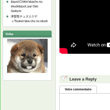
&quot;Chikin'akachu nu
ekudi&quot; par Odo
Seikichi
津賢堅チュヌエクデ
ィ/Tsuken'aka-chu nu ekudi
Shiba
Leave a Reply
Votre commentaire