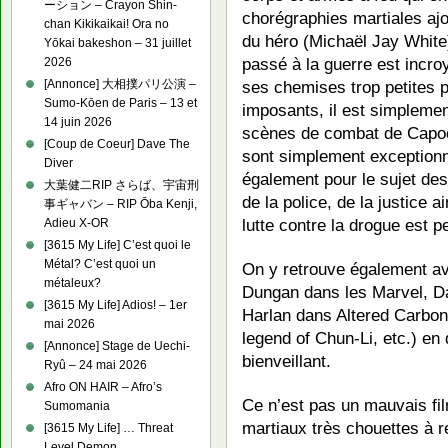
ーション – Crayon Shin-
chorégraphies martiales ajo
chan Kikikaikai! Ora no
du héro (Michaël Jay White
Yōkai bakeshon – 31 juillet
passé à la guerre est incro
2026
[Annonce] 大相撲パリ公演 –
ses chemises trop petites 
Sumo-Kōen de Paris – 13 et
imposants, il est simpleme
14 juin 2026
scènes de combat de Capo
[Coup de Coeur] Dave The
sont simplement exceptionn
Diver
également pour le sujet des
大葉健二RIP さらば、宇宙刑
de la police, de la justice a
事ギャバン – RIP Ōba Kenji,
lutte contre la drogue est 
Adieu X-OR
[3615 My Life] C’est quoi le
Métal? C’est quoi un
On y retrouve également 
métaleux?
Dungan dans les Marvel, D
[3615 My Life] Adios! – 1er
Harlan dans Altered Carbon,
mai 2026
legend of Chun-Li, etc.) e
[Annonce] Stage de Uechi-
bienveillant.
Ryû – 24 mai 2026
Afro ON HAIR – Afro’s
Ce n’est pas un mauvais fi
Sumomania
martiaux très chouettes à r
[3615 My Life] … Threat
Level Demon