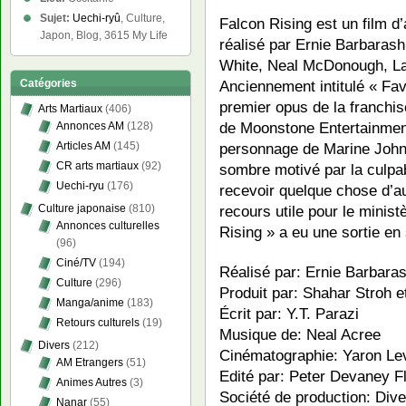
Sujet:
Uechi-ryû
, Culture,
Falcon Rising est un film d
Japon, Blog, 3615 My Life
réalisé par Ernie Barbarash
White, Neal McDonough, Lai
Anciennement intitulé « Fav
Catégories
premier opus de la franc
Arts Martiaux
(406)
de Moonstone Entertainment,
Annonces AM
(128)
personnage de Marine John
Articles AM
(145)
CR arts martiaux
(92)
sombre motivé par la culpab
Uechi-ryu
(176)
recevoir quelque chose d’au
recours utile pour le minist
Culture japonaise
(810)
Annonces culturelles
Rising » a eu une sortie en
(96)
Ciné/TV
(194)
Réalisé par: Ernie Barbara
Culture
(296)
Produit par: Shahar Stroh e
Manga/anime
(183)
Écrit par: Y.T. Parazi
Retours culturels
(19)
Musique de: Neal Acree
Divers
(212)
Cinématographie: Yaron Le
AM Etrangers
(51)
Edité par: Peter Devaney F
Animes Autres
(3)
Société de production: Div
Nanar
(55)