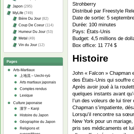
Strohberry
Japon
(295)
Distribué par Freestyle Rel
MyLife
(749)
Date de sortie: 5 septembr
Bière Du Jour
(82)
Durée: 100 minutes
Coup De Coeur
(114)
Pays: États-Unis
Humeur Du Jour
(53)
Budget: 4,5 millions de doll
Metal
(49)
Box office: 11 774 $
Vin du Jour
(12)
Histoire
Pages
Arts-Martiaux
John « Falcon » Chapman e
上地流 – Uechi-ryū
des États-Unis qui souffre 
Arts martiaux japonais
Après avoir joué à la roulet
Comptes rendus
quelques instants avant qu’
Lexique
l’un des voleurs de lui tire
Culture japonaise
Chapman s’impatiente, désa
漢字 – Kanji
Lorsqu’il rencontre sa sœur
Histoire du Japon
New York pour un mariage, 
Géographie du Japon
pris ses médicaments et lui 
Religions et