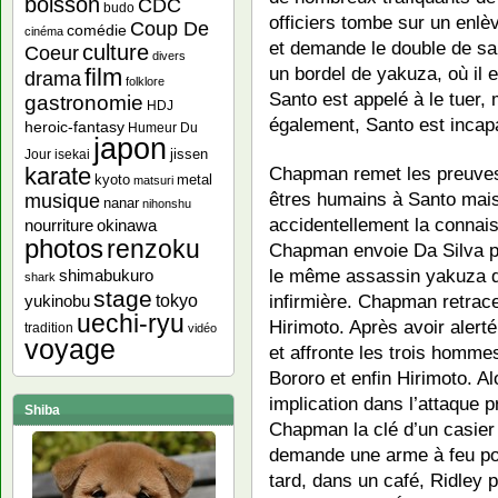
boisson
CDC
budo
officiers tombe sur un enlè
Coup De
comédie
cinéma
et demande le double de s
culture
Coeur
divers
un bordel de yakuza, où il 
film
drama
folklore
Santo est appelé à le tuer, 
gastronomie
HDJ
également, Santo est incapa
heroic-fantasy
Humeur Du
japon
jissen
Jour
isekai
karate
Chapman remet les preuves 
kyoto
metal
matsuri
êtres humains à Santo mais
musique
nanar
nihonshu
accidentellement la connais
nourriture
okinawa
photos
renzoku
Chapman envoie Da Silva po
le même assassin yakuza qu
shimabukuro
shark
stage
infirmière. Chapman retrace
yukinobu
tokyo
uechi-ryu
Hirimoto. Après avoir aler
tradition
vidéo
voyage
et affronte les trois homme
Bororo et enfin Hirimoto. Al
implication dans l’attaque 
Shiba
Chapman la clé d’un casier
demande une arme à feu pou
tard, dans un café, Ridley