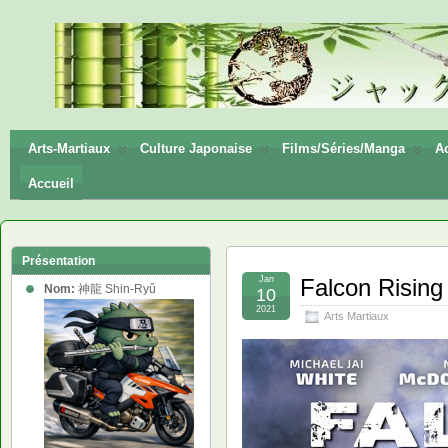
神龍
Shin-
Ryū
Arts-Martiaux
Culture Japonaise
Films/Séries/Manga
Ac
Accueil
Présentation
Jan
Falcon Rising
Nom:
神龍 Shin-Ryû
10
2021
Arts Martiaux