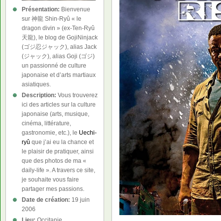
Présentation:
Bienvenue
sur 神龍 Shin-Ryû « le
dragon divin » (ex-Ten-Ryû
天龍), le blog de GojiNinjack
(ゴジ忍ジャック), alias Jack
(ジャック), alias Goji (ゴジ)
un passionné de culture
japonaise et d’arts martiaux
asiatiques.
Description:
Vous trouverez
ici des articles sur la culture
japonaise (arts, musique,
cinéma, littérature,
gastronomie, etc.), le
Uechi-
ryû
que j’ai eu la chance et
le plaisir de pratiquer, ainsi
que des photos de ma «
daily-life ». A travers ce site,
je souhaite vous faire
partager mes passions.
Date de création:
19 juin
2006
Lieu:
Occitanie