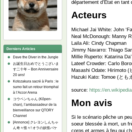
département d’État en tant q
Acteurs
Michael Jai White: John ‘
Neal McDonough: Manny Ri
Laila Ali: Cindy Chapman
Jimmy Navarro: Thiago Sa
Derniers Articles
Millie Ruperto: Katarina Da’
Dave the Diver in the Jungle
Lateef Crowder: Carlo Boro
お誕生日おめでとうございま
Masashi Odate: Hirimot
す二十年 – Bon Anniversaire
20 ans!
Hazuki Kato: Tomoe (とも
Kotozakura sacré à Paris : le
sumo fait un retour triomphal
source:
https://en.wikipedi
à l’Accor Arena
コウペンちゃん (Kôpen-
Mon avis
chan), l’ambassadeur de la
bienveillance sur QTORY
Channel
Si le scénario pêche un peu
[Annonce] クレヨンしんちゃ
soeur blessée à mort, un f
ん奇々怪々! オラの妖怪バケ
corps et armes à feu qui ch