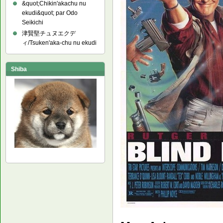
&quot;Chikin'akachu nu
ekudi&quot; par Odo
Seikichi
津賢堅チュヌエクデ
ィ/Tsuken'aka-chu nu ekudi
Shiba