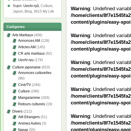
Sujet:
Uechi-ryû
, Culture,
Warning
: Undefined variab
Japon, Blog, 3615 My Life
/home/clients/8f7e1545f
content/plugins/easy-spoi
Catégories
Warning
: Undefined variab
Arts Martiaux
(406)
Annonces AM
(128)
/home/clients/8f7e1545f
Articles AM
(145)
content/plugins/easy-spoi
CR arts martiaux
(92)
Uechi-ryu
(176)
Warning
: Undefined variab
Culture japonaise
(810)
/home/clients/8f7e1545f
Annonces culturelles
content/plugins/easy-spoi
(96)
Ciné/TV
(194)
Warning
: Undefined variab
Culture
(296)
/home/clients/8f7e1545f
Manga/anime
(183)
content/plugins/easy-spoi
Retours culturels
(19)
Divers
(212)
Warning
: Undefined variab
AM Etrangers
(51)
/home/clients/8f7e1545f
Animes Autres
(3)
content/plugins/easy-spoi
Nanar
(55)