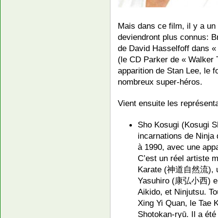
Mais dans ce film, il y a u
deviendront plus connus: Br
de David Hasselfoff dans « 
(le CD Parker de « Walker 
apparition de Stan Lee, le
nombreux super-héros.
Vient ensuite les représent
Sho Kosugi (Kosugi 
incarnations de Ninja
à 1990, avec une app
C’est un réel artiste m
Karate (神道自然流), une
Yasuhiro (康弘小西) en 
Aikido, et Ninjutsu. To
Xing Yi Quan, le Tae 
Shotokan-ryū. Il a ét