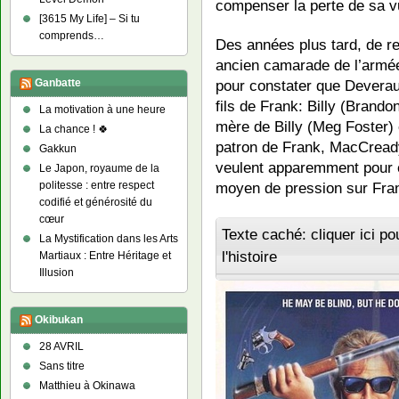
compenser la perte de sa v
[3615 My Life] – Si tu
comprends…
Des années plus tard, de ret
ancien camarade de l’armé
pour constater que Deverau
Ganbatte
fils de Frank: Billy (Brando
La motivation à une heure
mère de Billy (Meg Foster)
La chance ! 🍀
patron de Frank, MacCrea
Gakkun
veulent apparemment pour en
Le Japon, royaume de la
moyen de pression sur Fra
politesse : entre respect
codifié et générosité du
cœur
Texte caché: cliquer ici po
La Mystification dans les Arts
l'histoire
Martiaux : Entre Héritage et
Illusion
Okibukan
28 AVRIL
Sans titre
Matthieu à Okinawa