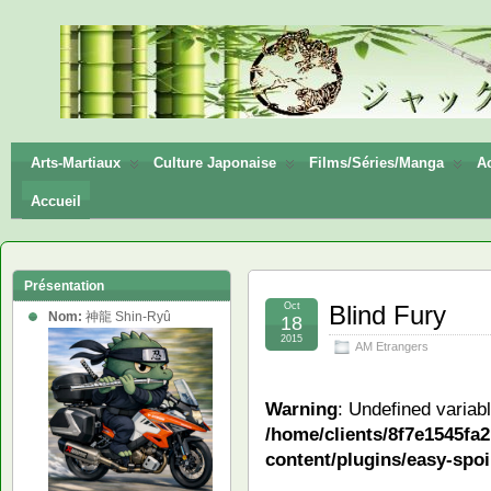
神龍
Shin-
Ryū
Arts-Martiaux
Culture Japonaise
Films/Séries/Manga
Ac
Accueil
Présentation
Oct
Blind Fury
Nom:
神龍 Shin-Ryû
18
2015
AM Etrangers
Warning
: Undefined variab
/home/clients/8f7e1545f
content/plugins/easy-spoi