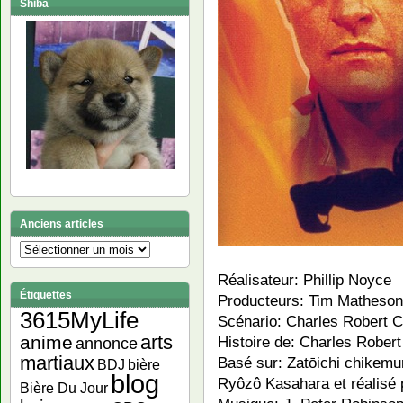
Shiba
Anciens articles
Anciens
articles
Réalisateur: Phillip Noyce
Étiquettes
Producteurs: Tim Matheson
3615MyLife
Scénario: Charles Robert C
arts
anime
Histoire de: Charles Rober
annonce
martiaux
Basé sur: Zatōichi chik
bière
BDJ
blog
Ryôzô Kasahara et réalisé 
Bière Du Jour