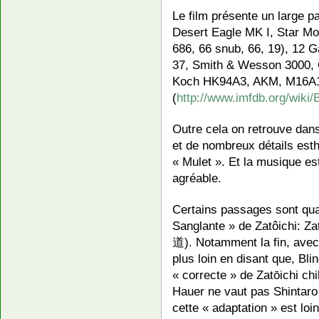
Le film présente un large p
Desert Eagle MK I, Star 
686, 66 snub, 66, 19), 12 
37, Smith & Wesson 3000, 
Koch HK94A3, AKM, M16A1
(
http://www.imfdb.org/wiki/
Outre cela on retrouve dan
et de nombreux détails est
« Mulet ». Et la musique est
agréable.
Certains passages sont qua
Sanglante » de Zatôichi
道). Notamment la fin, avec 
plus loin en disant que, Bli
« correcte » de Zatōichi c
Hauer ne vaut pas Shintaro 
cette « adaptation » est lo