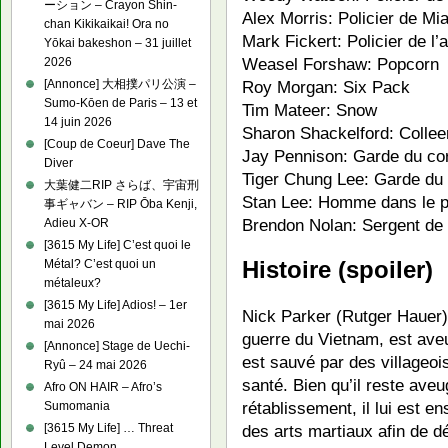
ーション – Crayon Shin-
Alex Morris: Policier de M
chan Kikikaikai! Ora no
Mark Fickert: Policier de l’
Yōkai bakeshon – 31 juillet
Weasel Forshaw: Popcorn
2026
[Annonce] 大相撲パリ公演 –
Roy Morgan: Six Pack
Sumo-Kōen de Paris – 13 et
Tim Mateer: Snow
14 juin 2026
Sharon Shackelford: Collee
[Coup de Coeur] Dave The
Jay Pennison: Garde du co
Diver
Tiger Chung Lee: Garde du
大葉健二RIP さらば、宇宙刑
Stan Lee: Homme dans le 
事ギャバン – RIP Ōba Kenji,
Brendon Nolan: Sergent de 
Adieu X-OR
[3615 My Life] C’est quoi le
Histoire (spoiler)
Métal? C’est quoi un
métaleux?
[3615 My Life] Adios! – 1er
Nick Parker (Rutger Hauer)
mai 2026
guerre du Vietnam, est ave
[Annonce] Stage de Uechi-
est sauvé par des villageois
Ryû – 24 mai 2026
santé. Bien qu’il reste ave
Afro ON HAIR – Afro’s
rétablissement, il lui est en
Sumomania
des arts martiaux afin de 
[3615 My Life] … Threat
Level Demon