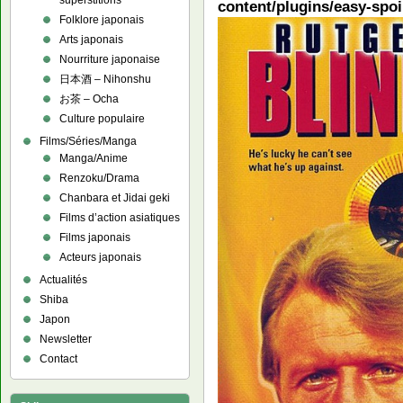
superstitions
content/plugins/easy-spoi
Folklore japonais
Arts japonais
Nourriture japonaise
日本酒 – Nihonshu
お茶 – Ocha
Culture populaire
Films/Séries/Manga
Manga/Anime
Renzoku/Drama
Chanbara et Jidai geki
Films d’action asiatiques
Films japonais
Acteurs japonais
Actualités
Shiba
Japon
Newsletter
Contact