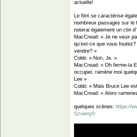
actuelle!
Le film se caractérise éga
nombreux passages sur le f
noterai également un clin d
MacCread: « Je ne veux pas
qu’est-ce que vous foutez?
vendre? »
Cobb: « Non, Je. »
MacCread: « Oh ferme-la Ed
occuper, ramène moi quelq
Lee »
Cobb: « Mais Bruce Lee est
MacCread: « Alors ramenez
quelques scènes:
https://
Szuwny0