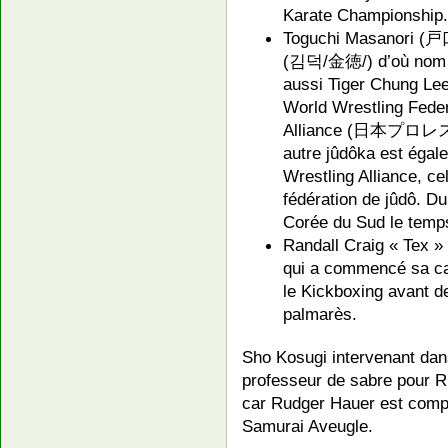
Karate Championship.
Toguchi Masanori (戸
(김덕/金徳/) d’où nom
aussi Tiger Chung Lee
World Wrestling Feder
Alliance (日本プロレス協会)
autre jûdôka est égal
Wrestling Alliance, c
fédération de jûdô. D
Corée du Sud le temps 
Randall Craig « Tex »
qui a commencé sa car
le Kickboxing avant de
palmarès.
Sho Kosugi intervenant dans
professeur de sabre pour Ru
car Rudger Hauer est compl
Samurai Aveugle.