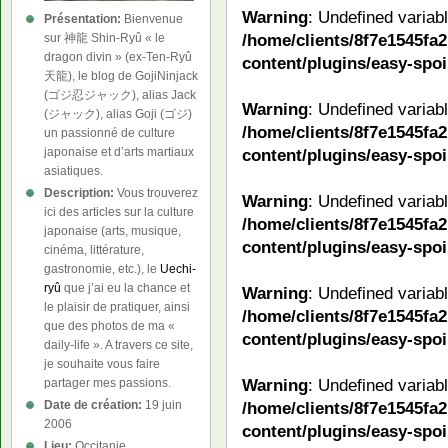
Warning
: Undefined variab
Présentation:
Bienvenue
/home/clients/8f7e1545f
sur 神龍 Shin-Ryû « le
dragon divin » (ex-Ten-Ryû
content/plugins/easy-spoi
天龍), le blog de GojiNinjack
(ゴジ忍ジャック), alias Jack
Warning
: Undefined variab
(ジャック), alias Goji (ゴジ)
/home/clients/8f7e1545f
un passionné de culture
japonaise et d’arts martiaux
content/plugins/easy-spoi
asiatiques.
Description:
Vous trouverez
Warning
: Undefined variab
ici des articles sur la culture
/home/clients/8f7e1545f
japonaise (arts, musique,
content/plugins/easy-spoi
cinéma, littérature,
gastronomie, etc.), le
Uechi-
ryû
que j’ai eu la chance et
Warning
: Undefined variab
le plaisir de pratiquer, ainsi
/home/clients/8f7e1545f
que des photos de ma «
content/plugins/easy-spoi
daily-life ». A travers ce site,
je souhaite vous faire
Warning
: Undefined variab
partager mes passions.
Date de création:
19 juin
/home/clients/8f7e1545f
2006
content/plugins/easy-spoi
Lieu:
Occitanie