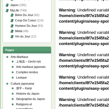
Japon
(295)
Warning
: Undefined variab
MyLife
(749)
/home/clients/8f7e1545f
Bière Du Jour
(82)
Coup De Coeur
(114)
content/plugins/easy-spoi
Humeur Du Jour
(53)
Metal
(49)
Warning
: Undefined variab
Vin du Jour
(12)
/home/clients/8f7e1545f
content/plugins/easy-spoi
Pages
Warning
: Undefined variab
Arts-Martiaux
/home/clients/8f7e1545f
上地流 – Uechi-ryū
content/plugins/easy-spoi
Arts martiaux japonais
Comptes rendus
Warning
: Undefined variab
Lexique
/home/clients/8f7e1545f
Culture japonaise
content/plugins/easy-spoi
漢字 – Kanji
Histoire du Japon
Warning
: Undefined variab
Géographie du Japon
Religions et
/home/clients/8f7e1545f