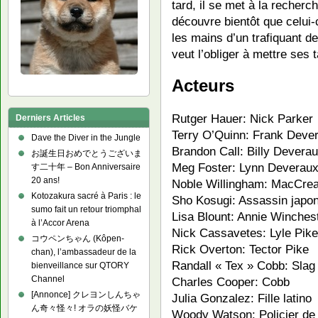
tard, il se met à la recher
découvre bientôt que celui-c
les mains d’un trafiquant 
veut l’obliger à mettre ses 
Acteurs
Rutger Hauer: Nick Parker
Derniers Articles
Terry O’Quinn: Frank Deve
Dave the Diver in the Jungle
Brandon Call: Billy Devera
お誕生日おめでとうございま
Meg Foster: Lynn Deverau
す二十年 – Bon Anniversaire
20 ans!
Noble Willingham: MacCre
Kotozakura sacré à Paris : le
Sho Kosugi: Assassin japo
sumo fait un retour triomphal
Lisa Blount: Annie Winches
à l’Accor Arena
Nick Cassavetes: Lyle Pike
コウペンちゃん (Kôpen-
Rick Overton: Tector Pike
chan), l’ambassadeur de la
Randall « Tex » Cobb: Slag
bienveillance sur QTORY
Channel
Charles Cooper: Cobb
[Annonce] クレヨンしんちゃ
Julia Gonzalez: Fille latino
ん奇々怪々! オラの妖怪バケ
Woody Watson: Policier d