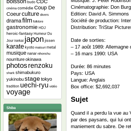
Musique: J. Peter Robinso
boisson
CDC
budo
Cinématographie: Don Bur
Coup De
comédie
cinéma
culture
Edition: David A. Simmons
Coeur
divers
film
Société de production: In
drama
folklore
gastronomie
Distribution: TriStar Picture
HDJ
heroic-fantasy
Humeur Du
japon
Date de sorties:
jissen
Jour
isekai
karate
– 17 août 1989: Allemagne d
kyoto
metal
matsuri
musique
– 16 mars 1990: USA
nanar
nihonshu
nourriture
okinawa
photos
renzoku
Durée: 86 minutes
shimabukuro
Pays: USA
shark
stage
yukinobu
tokyo
Langue: Anglais
uechi-ryu
Box office: $2,692,037
tradition
vidéo
voyage
Sujet
Shiba
Quand il a perdu la vue au 
par des paysans, qui lui ont
maniement du sabre. De ret