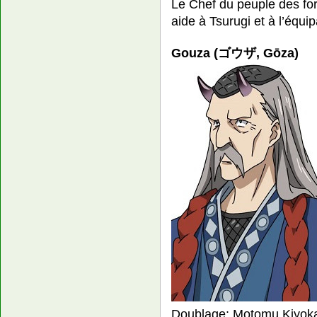
Le Chef du peuple des fo
aide à Tsurugi et à l’équip
Gouza (ゴウザ, Gōza)
Doublage: Motomu Kiyok