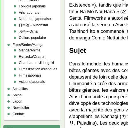
superstitions
Existence »), tandis que H
Folklore japonais
fin « Na Mo Nai Hana » 
Arts japonais
Sentai Filmworks a autorisé
Nourriture japonaise
a autorisé la série en Asie
日本酒 – Nihonshu
Toshinori Ito a commencé la 
お茶 – Ocha
de manga Comic Nettai de K
Culture populaire
Films/Séries/Manga
Sujet
Manga/Anime
Renzoku/Drama
Chanbara et Jidai geki
Dans le monde, les humains
Films d’action asiatiques
bêtes géantes avec des co
Films japonais
dépassant de loin celle de
Acteurs japonais
L’humanité a créé des arme
Actualités
bêtes géantes, les vaincre 
Shiba
Ainsi l’humanité a prospér
Japon
développé des technologies
Newsletter
avec la majorité des gens
Contact
s’appellent les Kannagi 
リ, Paladins). Les deux agi