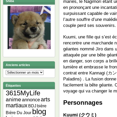
mariés, le Nagimori étant 
Shiba
en prononçant une incantati
surpuissant capable de vain
l’autre souffre d’une malédic
couple perd ses souvenirs.
Kuumi, une fille qui s’est é
rencontre une marchande 
géantes nommé Jiro dans une
attaquée par une bête géant
en danger, son corps a brill
Anciens articles
lumière et embrasse le fron
contrat entre Kannagi (
Anciens
articles
Paladins) . La fusion donne
facilement la bête géante. C
Étiquettes
voyage qui va changer le 
3615MyLife
arts
anime
annonce
Personnages
martiaux
bière
BDJ
blog
Bière Du Jour
Kuumi (クウミ)