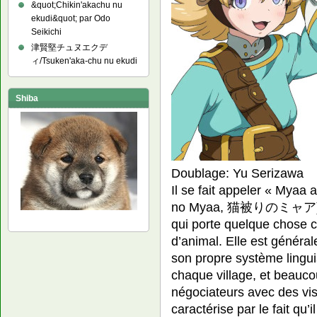
&quot;Chikin'akachu nu
ekudi&quot; par Odo
Seikichi
津賢堅チュヌエクデ
ィ/Tsuken'aka-chu nu ekudi
Shiba
Doublage: Yu Serizawa
Il se fait appeler « Mya
no Myaa, 猫被りのミャア). Un
qui porte quelque chose
d’animal. Elle est généra
son propre système lingu
chaque village, et beauco
négociateurs avec des vi
caractérise par le fait qu’