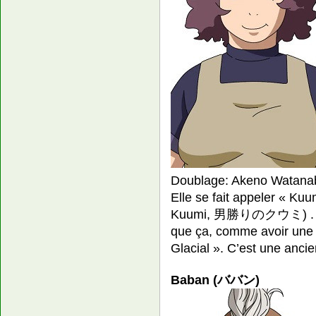
Doublage: Akeno Watana
Elle se fait appeler « K
Kuumi, 男勝りのクウミ) . Elle
que ça, comme avoir une 
Glacial ». C’est une ancie
Baban (ババン)