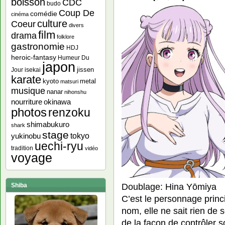
boisson
CDC
budo
Coup De
comédie
cinéma
culture
Coeur
divers
film
drama
folklore
gastronomie
HDJ
heroic-fantasy
Humeur Du
japon
jissen
Jour
isekai
karate
kyoto
metal
matsuri
musique
nanar
nihonshu
nourriture
okinawa
photos
renzoku
shimabukuro
shark
stage
yukinobu
tokyo
uechi-ryu
tradition
vidéo
voyage
Doublage: Hina Yōmiya
Shiba
C’est le personnage princi
nom, elle ne sait rien de
de la façon de contrôler 