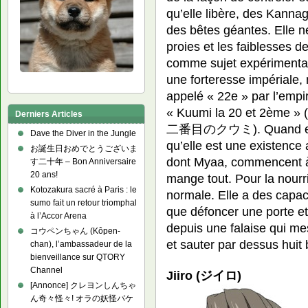
qu’elle libère, des Kannag
des bêtes géantes. Elle n
proies et les faiblesses de
comme sujet expérimental
une forteresse impériale, 
appelé « 22e » par l’empir
« Kuumi la 20 et 2ème »
Derniers Articles
二番目のクウミ). Quand elle r
Dave the Diver in the Jungle
qu’elle est une existence 
お誕生日おめでとうございま
dont Myaa, commencent à 
す二十年 – Bon Anniversaire
20 ans!
mange tout. Pour la nourrir
Kotozakura sacré à Paris : le
normale. Elle a des capaci
sumo fait un retour triomphal
que défoncer une porte et
à l’Accor Arena
depuis une falaise qui me
コウペンちゃん (Kôpen-
et sauter par dessus huit
chan), l’ambassadeur de la
bienveillance sur QTORY
Channel
Jiiro (ジイロ)
[Annonce] クレヨンしんちゃ
ん奇々怪々! オラの妖怪バケ