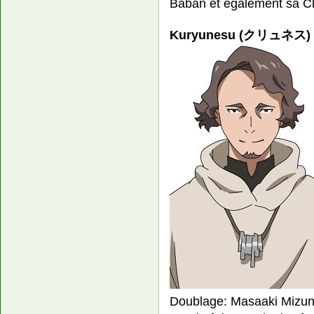
Baban et également sa Cl
Kuryunesu (クリュネス)
Doublage: Masaaki Mizu