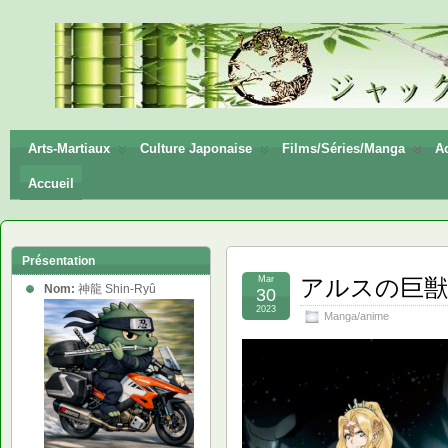
神龍
Shin-
Ryū
Arts-Martiaux
Culture Japonaise
Films/Séries/Manga
Ac
Accueil
Présentation
Mar
アルスの巨獣 – A
Nom:
神龍 Shin-Ryû
30
2023
Manga/anime