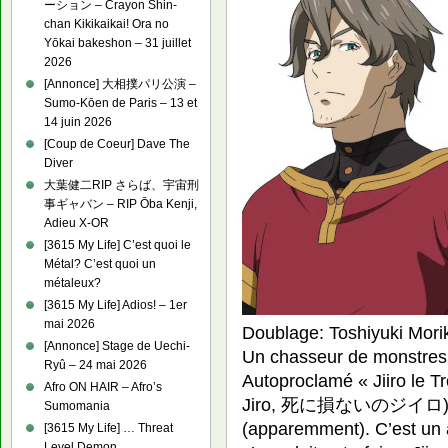
ーション – Crayon Shin-
chan Kikikaikai! Ora no
Yōkai bakeshon – 31 juillet
2026
[Annonce] 大相撲パリ公演 –
Sumo-Kōen de Paris – 13 et
14 juin 2026
[Coup de Coeur] Dave The
Diver
大葉健二RIP さらば、宇宙刑
事ギャバン – RIP Ōba Kenji,
Adieu X-OR
[3615 My Life] C’est quoi le
Métal? C’est quoi un
métaleux?
[3615 My Life] Adios! – 1er
mai 2026
Doublage: Toshiyuki Mor
[Annonce] Stage de Uechi-
Un chasseur de monstres 
Ryû – 24 mai 2026
Autoproclamé « Jiiro le T
Afro ON HAIR – Afro’s
Jiro, 死に損ないのジイロ). Il e
Sumomania
(apparemment). C’est un 
[3615 My Life] … Threat
Level Demon