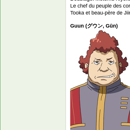
Le chef du peuple des c
Tooka et beau-père de Jii
Guun (グウン, Gūn)