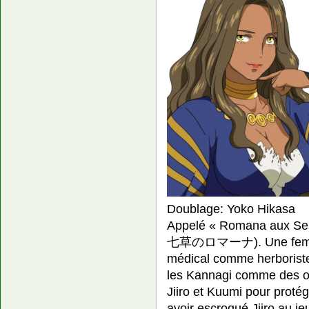
Doublage: Yoko Hikasa
Appelé « Romana aux Se
七草のロマーナ). Une femme q
médical comme herboriste.
les Kannagi comme des ou
Jiiro et Kuumi pour protég
avoir escroqué Jiiro au je