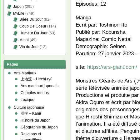
Episodes: 12
Japon
(295)
MyLife
(749)
Manga
Bière Du Jour
(82)
Ecrit par: Toshinori Ito
Coup De Coeur
(114)
Publié par: Kobunsha
Humeur Du Jour
(53)
Magazine: Comic Nettai
Metal
(49)
Demographie: Seinen
Vin du Jour
(12)
Parution: 27 janvier 2023 –
Pages
site:
https://ars-giant.com/
Arts-Martiaux
上地流 – Uechi-ryū
Monstres Géants de Ars 
Arts martiaux japonais
série télévisée animée japo
Comptes rendus
Productions et produite par
Lexique
Akira Oguro et écrit par No
Culture japonaise
originales des personnages 
漢字 – Kanji
que Hiroshi Shimizu et Mas
Histoire du Japon
l’animation. Il a été diffu
Géographie du Japon
et d’autres affiliés. Pengui
Religions et
thème d’ouverture « Heng