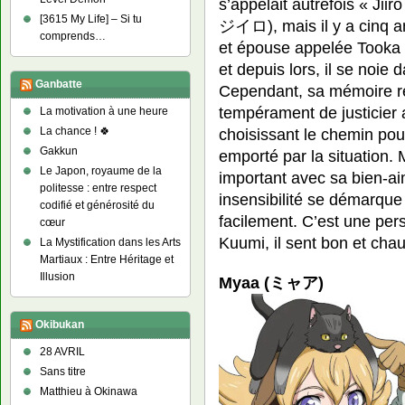
s’appelait autrefois « Jii
[3615 My Life] – Si tu
ジイロ), mais il y a cinq an
comprends…
et épouse appelée Tooka d
et depuis lors, il se noie
Ganbatte
Cependant, sa mémoire r
tempérament de justicier 
La motivation à une heure
choisissant le chemin pou
La chance ! 🍀
Gakkun
emporté par la situation. 
Le Japon, royaume de la
important avec sa bien-a
politesse : entre respect
insensibilité se démarque 
codifié et générosité du
facilement. C’est une per
cœur
Kuumi, il sent bon et cha
La Mystification dans les Arts
Martiaux : Entre Héritage et
Illusion
Myaa (ミャア)
Okibukan
28 AVRIL
Sans titre
Matthieu à Okinawa