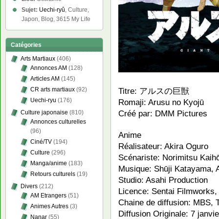
Sujet:
Uechi-ryû
, Culture,
Japon, Blog, 3615 My Life
Catégories
Arts Martiaux
(406)
Annonces AM
(128)
Articles AM
(145)
Titre: アルスの巨獣
CR arts martiaux
(92)
Uechi-ryu
(176)
Romaji: Arusu no Kyojū
Créé par: DMM Pictures
Culture japonaise
(810)
Annonces culturelles
(96)
Anime
Ciné/TV
(194)
Réalisateur: Akira Oguro
Culture
(296)
Scénariste: Norimitsu Kaih
Manga/anime
(183)
Musique: Shūji Katayama, A
Retours culturels
(19)
Studio: Asahi Production
Divers
(212)
Licence: Sentai Filmworks,
AM Etrangers
(51)
Chaine de diffusion: MBS,
Animes Autres
(3)
Diffusion Originale: 7 janv
Nanar
(55)