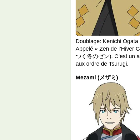
Doublage: Kenichi Ogata
Appelé « Zen de l’Hiver G
つく冬のゼン). C’est un ancie
aux ordre de Tsurugi.
Mezami (メザミ)