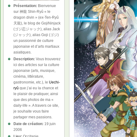
Présentation:
Bienvenue
sur 神龍 Shin-Ryû « le
dragon divin » (ex-Ten-Ryû
天龍), le blog de GojiNinjack
(ゴジ忍ジャック), alias Jack
(ジャック), alias Goji (ゴジ)
un passionné de culture
japonaise et d’arts martiaux
asiatiques.
Description:
Vous trouverez
ici des articles sur la culture
japonaise (arts, musique,
cinéma, littérature,
gastronomie, etc.), le
Uechi-
ryû
que j’ai eu la chance et
le plaisir de pratiquer, ainsi
que des photos de ma «
daily-life ». A travers ce site,
je souhaite vous faire
partager mes passions.
Date de création:
19 juin
2006
Lieu:
Occitanie