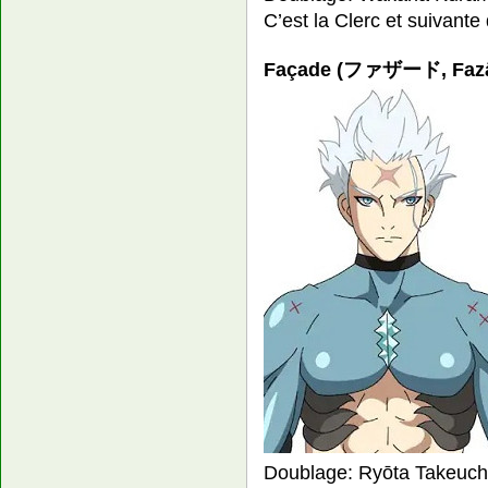
C’est la Clerc et suivante
Façade (ファザード, Faz
Doublage: Ryōta Takeuch