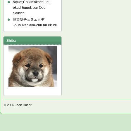
&quot;Chikin'akachu nu
ekudi&quot; par Odo
Seikichi
津賢堅チュヌエクデ
ィ/Tsuken'aka-chu nu ekudi
Shiba
© 2006
Jack Huser