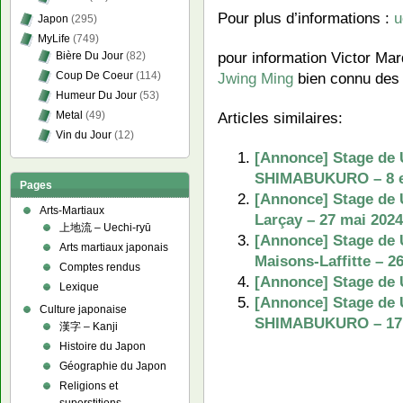
Pour plus d’informations :
u
Japon
(295)
MyLife
(749)
pour information Victor Mar
Bière Du Jour
(82)
Coup De Coeur
(114)
Jwing Ming
bien connu des 
Humeur Du Jour
(53)
Metal
(49)
Articles similaires:
Vin du Jour
(12)
[Annonce] Stage de U
SHIMABUKURO – 8 et
Pages
[Annonce] Stage de 
Arts-Martiaux
Larçay – 27 mai 2024
上地流 – Uechi-ryū
[Annonce] Stage de 
Arts martiaux japonais
Maisons-Laffitte – 2
Comptes rendus
[Annonce] Stage de U
Lexique
[Annonce] Stage de 
Culture japonaise
SHIMABUKURO – 17 e
漢字 – Kanji
Histoire du Japon
Géographie du Japon
Religions et