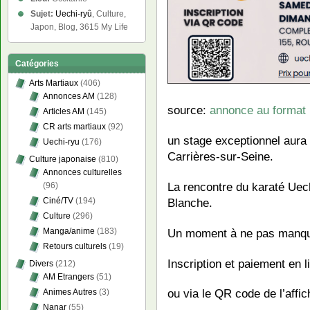
Sujet:
Uechi-ryû
, Culture,
Japon, Blog, 3615 My Life
Catégories
Arts Martiaux
(406)
Annonces AM
(128)
source:
annonce au format 
Articles AM
(145)
CR arts martiaux
(92)
un stage exceptionnel aura 
Uechi-ryu
(176)
Carrières-sur-Seine.
Culture japonaise
(810)
Annonces culturelles
La rencontre du karaté Uec
(96)
Blanche.
Ciné/TV
(194)
Culture
(296)
Un moment à ne pas manqu
Manga/anime
(183)
Retours culturels
(19)
Inscription et paiement en 
Divers
(212)
AM Etrangers
(51)
ou via le QR code de l’affic
Animes Autres
(3)
Nanar
(55)