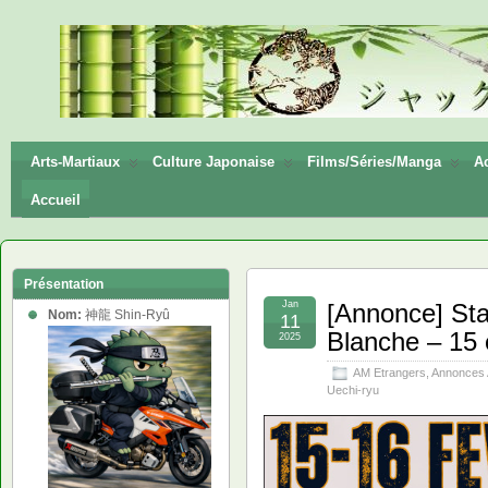
神龍
Shin-
Ryū
Arts-Martiaux
Culture Japonaise
Films/Séries/Manga
Ac
Accueil
Présentation
Jan
[Annonce] St
Nom:
神龍 Shin-Ryû
11
Blanche – 15 
2025
AM Etrangers
,
Annonces
Uechi-ryu