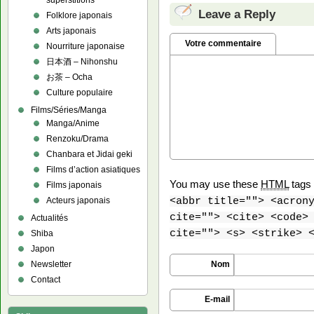
superstitions
Leave a Reply
Folklore japonais
Arts japonais
Votre commentaire
Nourriture japonaise
日本酒 – Nihonshu
お茶 – Ocha
Culture populaire
Films/Séries/Manga
Manga/Anime
Renzoku/Drama
Chanbara et Jidai geki
Films d’action asiatiques
You may use these
HTML
tags 
Films japonais
<abbr title=""> <acron
Acteurs japonais
cite=""> <cite> <code>
Actualités
cite=""> <s> <strike> 
Shiba
Japon
Nom
Newsletter
Contact
E-mail