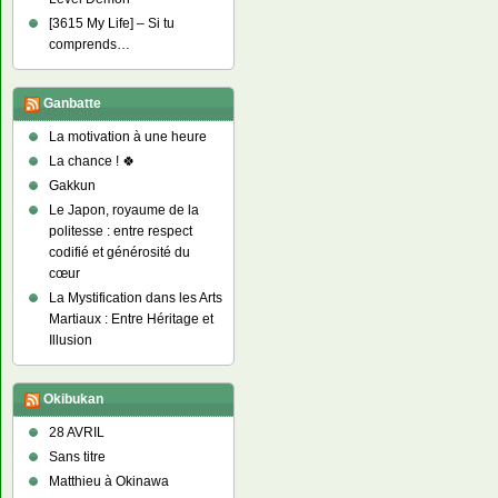
[3615 My Life] – Si tu
comprends…
Ganbatte
La motivation à une heure
La chance ! 🍀
Gakkun
Le Japon, royaume de la
politesse : entre respect
codifié et générosité du
cœur
La Mystification dans les Arts
Martiaux : Entre Héritage et
Illusion
Okibukan
28 AVRIL
Sans titre
Matthieu à Okinawa