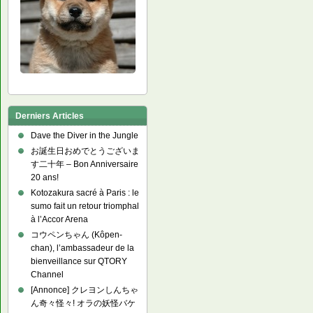
Derniers Articles
Dave the Diver in the Jungle
お誕生日おめでとうございま
す二十年 – Bon Anniversaire
20 ans!
Kotozakura sacré à Paris : le
sumo fait un retour triomphal
à l’Accor Arena
コウペンちゃん (Kôpen-
chan), l’ambassadeur de la
bienveillance sur QTORY
Channel
[Annonce] クレヨンしんちゃ
ん奇々怪々! オラの妖怪バケ