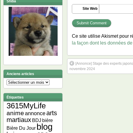
Shiba
Site Web
Ce site utilise Akismet pour r
la façon dont les données de
[Annonce] Stage des experts japona
novembre 2024
Anciens articles
Anciens
articles
Étiquettes
3615MyLife
arts
anime
annonce
martiaux
bière
BDJ
blog
Bière Du Jour