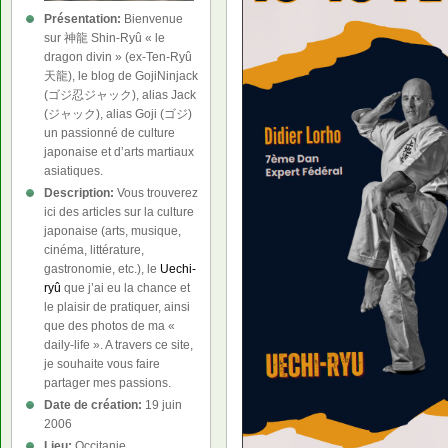
Présentation:
Bienvenue
sur 神龍 Shin-Ryû « le
dragon divin » (ex-Ten-Ryû
天龍), le blog de GojiNinjack
(ゴジ忍ジャック), alias Jack
(ジャック), alias Goji (ゴジ)
un passionné de culture
japonaise et d’arts martiaux
asiatiques.
Description:
Vous trouverez
ici des articles sur la culture
japonaise (arts, musique,
cinéma, littérature,
gastronomie, etc.), le
Uechi-
ryû
que j’ai eu la chance et
le plaisir de pratiquer, ainsi
que des photos de ma «
daily-life ». A travers ce site,
je souhaite vous faire
partager mes passions.
Date de création:
19 juin
2006
Lieu:
Occitanie