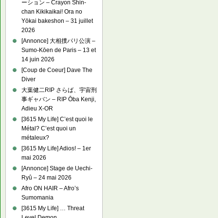
ーション – Crayon Shin-
chan Kikikaikai! Ora no
Yōkai bakeshon – 31 juillet
2026
[Annonce] 大相撲パリ公演 –
Sumo-Kōen de Paris – 13 et
14 juin 2026
[Coup de Coeur] Dave The
Diver
大葉健二RIP さらば、宇宙刑
事ギャバン – RIP Ōba Kenji,
Adieu X-OR
[3615 My Life] C’est quoi le
Métal? C’est quoi un
métaleux?
[3615 My Life] Adios! – 1er
mai 2026
[Annonce] Stage de Uechi-
Ryû – 24 mai 2026
Afro ON HAIR – Afro’s
Sumomania
[3615 My Life] … Threat
Level Demon