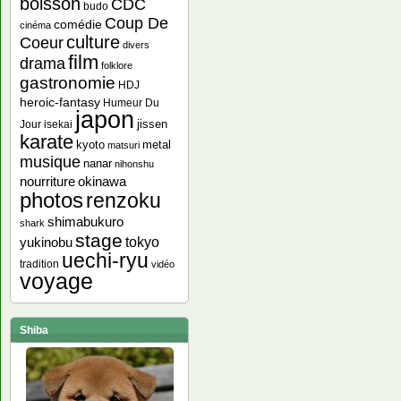
boisson
CDC
budo
Coup De
comédie
cinéma
culture
Coeur
divers
film
drama
folklore
gastronomie
HDJ
heroic-fantasy
Humeur Du
japon
jissen
Jour
isekai
karate
kyoto
metal
matsuri
musique
nanar
nihonshu
nourriture
okinawa
photos
renzoku
shimabukuro
shark
stage
yukinobu
tokyo
uechi-ryu
tradition
vidéo
voyage
Shiba