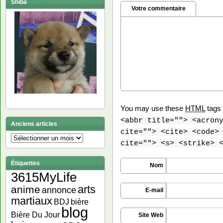
Shiba
Votre commentaire
You may use these
HTML
tags 
<abbr title=""> <acron
Anciens articles
cite=""> <cite> <code>
Anciens
cite=""> <s> <strike> 
articles
Étiquettes
Nom
3615MyLife
arts
anime
annonce
E-mail
martiaux
bière
BDJ
blog
Bière Du Jour
Site Web