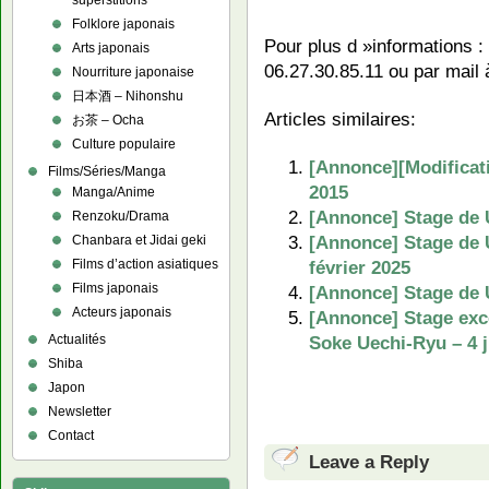
superstitions
Folklore japonais
Pour plus d »informations :
Arts japonais
06.27.30.85.11 ou par mail
Nourriture japonaise
日本酒 – Nihonshu
Articles similaires:
お茶 – Ocha
Culture populaire
[Annonce][Modificati
Films/Séries/Manga
2015
Manga/Anime
[Annonce] Stage de U
Renzoku/Drama
[Annonce] Stage de 
Chanbara et Jidai geki
février 2025
Films d’action asiatiques
Films japonais
[Annonce] Stage de U
Acteurs japonais
[Annonce] Stage exce
Soke Uechi-Ryu – 4 j
Actualités
Shiba
Japon
Newsletter
Contact
Leave a Reply