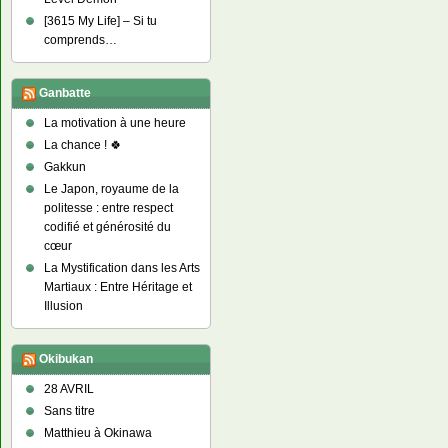
[3615 My Life] – Si tu
comprends…
Ganbatte
La motivation à une heure
La chance ! 🍀
Gakkun
Le Japon, royaume de la
politesse : entre respect
codifié et générosité du
cœur
La Mystification dans les Arts
Martiaux : Entre Héritage et
Illusion
Okibukan
28 AVRIL
Sans titre
Matthieu à Okinawa