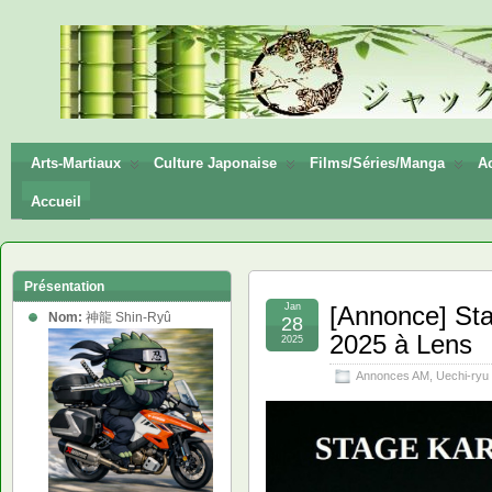
神龍
Shin-
Ryū
Arts-Martiaux
Culture Japonaise
Films/Séries/Manga
Ac
Accueil
Présentation
Jan
[Annonce] Sta
Nom:
神龍 Shin-Ryû
28
2025 à Lens
2025
Annonces AM
,
Uechi-ryu