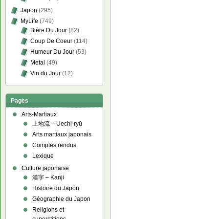
Japon
(295)
MyLife
(749)
Bière Du Jour
(82)
Coup De Coeur
(114)
Humeur Du Jour
(53)
Metal
(49)
Vin du Jour
(12)
Pages
Arts-Martiaux
上地流 – Uechi-ryū
Arts martiaux japonais
Comptes rendus
Lexique
Culture japonaise
漢字 – Kanji
Histoire du Japon
Géographie du Japon
Religions et