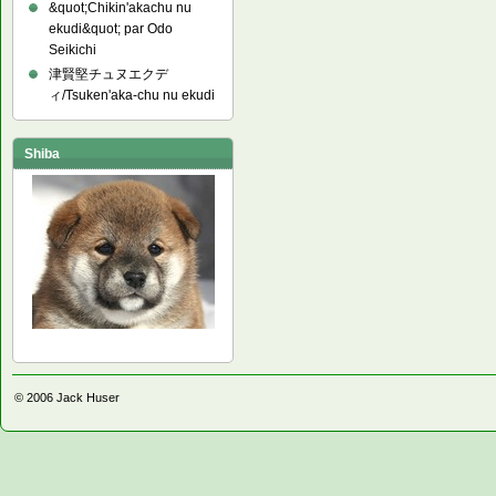
&quot;Chikin'akachu nu
ekudi&quot; par Odo
Seikichi
津賢堅チュヌエクデ
ィ/Tsuken'aka-chu nu ekudi
Shiba
© 2006
Jack Huser