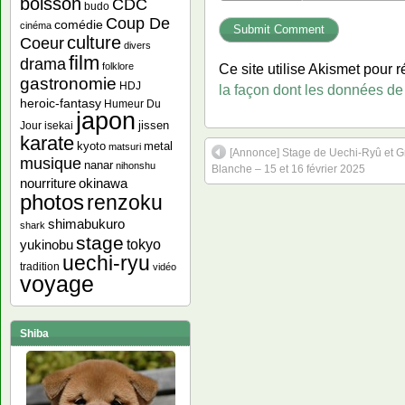
boisson
CDC
budo
Coup De
comédie
cinéma
culture
Coeur
divers
film
drama
folklore
Ce site utilise Akismet pour r
gastronomie
HDJ
la façon dont les données de
heroic-fantasy
Humeur Du
japon
jissen
Jour
isekai
karate
kyoto
metal
matsuri
[Annonce] Stage de Uechi-Ryû et G
musique
nanar
nihonshu
Blanche – 15 et 16 février 2025
nourriture
okinawa
photos
renzoku
shimabukuro
shark
stage
yukinobu
tokyo
uechi-ryu
tradition
vidéo
voyage
Shiba