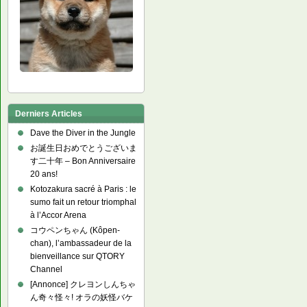
Derniers Articles
Dave the Diver in the Jungle
お誕生日おめでとうございま
す二十年 – Bon Anniversaire
20 ans!
Kotozakura sacré à Paris : le
sumo fait un retour triomphal
à l’Accor Arena
コウペンちゃん (Kôpen-
chan), l’ambassadeur de la
bienveillance sur QTORY
Channel
[Annonce] クレヨンしんちゃ
ん奇々怪々! オラの妖怪バケ