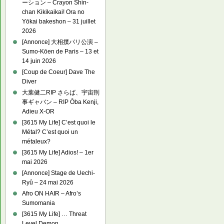
ーション – Crayon Shin-
chan Kikikaikai! Ora no
Yōkai bakeshon – 31 juillet
2026
[Annonce] 大相撲パリ公演 –
Sumo-Kōen de Paris – 13 et
14 juin 2026
[Coup de Coeur] Dave The
Diver
大葉健二RIP さらば、宇宙刑
事ギャバン – RIP Ōba Kenji,
Adieu X-OR
[3615 My Life] C’est quoi le
Métal? C’est quoi un
métaleux?
[3615 My Life] Adios! – 1er
mai 2026
[Annonce] Stage de Uechi-
Ryû – 24 mai 2026
Afro ON HAIR – Afro’s
Sumomania
[3615 My Life] … Threat
Level Demon