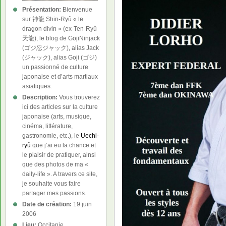
Présentation:
Bienvenue
sur 神龍 Shin-Ryû « le
dragon divin » (ex-Ten-Ryû
天龍), le blog de GojiNinjack
(ゴジ忍ジャック), alias Jack
(ジャック), alias Goji (ゴジ)
un passionné de culture
japonaise et d’arts martiaux
asiatiques.
Description:
Vous trouverez
ici des articles sur la culture
japonaise (arts, musique,
cinéma, littérature,
gastronomie, etc.), le
Uechi-
ryû
que j’ai eu la chance et
le plaisir de pratiquer, ainsi
que des photos de ma «
daily-life ». A travers ce site,
je souhaite vous faire
partager mes passions.
Date de création:
19 juin
2006
Lieu:
Occitanie