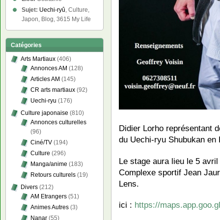
Sujet:
Uechi-ryû
, Culture,
Japon, Blog, 3615 My Life
Catégories
Arts Martiaux
(406)
Annonces AM
(128)
Articles AM
(145)
CR arts martiaux
(92)
Uechi-ryu
(176)
Culture japonaise
(810)
Annonces culturelles
Didier Lorho représentan
(96)
du Uechi-ryu Shubukan en 
Ciné/TV
(194)
Culture
(296)
Le stage aura lieu le 5 avr
Manga/anime
(183)
Complexe sportif Jean Jaur
Retours culturels
(19)
Lens.
Divers
(212)
AM Etrangers
(51)
ici :
https://maps.app.goo
Animes Autres
(3)
Nanar
(55)