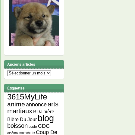
Anciens articles
Anciens
articles
Étiquettes
3615MyLife
arts
anime
annonce
martiaux
bière
BDJ
blog
Bière Du Jour
boisson
CDC
budo
Coup De
comédie
cinéma