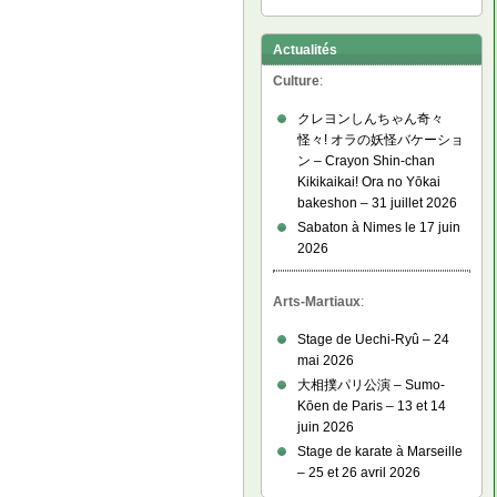
Actualités
Culture
:
クレヨンしんちゃん奇々
怪々! オラの妖怪バケーショ
ン – Crayon Shin-chan
Kikikaikai! Ora no Yōkai
bakeshon – 31 juillet 2026
Sabaton à Nimes le 17 juin
2026
Arts-Martiaux
:
Stage de Uechi-Ryû – 24
mai 2026
大相撲パリ公演 – Sumo-
Kōen de Paris – 13 et 14
juin 2026
Stage de karate à Marseille
– 25 et 26 avril 2026