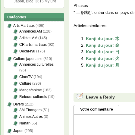
Japon, Blog, 3615 My Life
Phrases
* 土を踏む: entrer dans un pays étr
Catégories
Articles similaires:
Arts Martiaux
(406)
Annonces AM
(128)
Articles AM
(145)
Kanji du jour: 木
CR arts martiaux
(92)
Kanji du jour: 金
Uechi-ryu
(176)
Kanji du jour: 日
Kanji du jour: 火
Culture japonaise
(810)
Annonces culturelles
Kanji du jour: 月
(96)
Ciné/TV
(194)
Culture
(296)
Manga/anime
(183)
Leave a Reply
Retours culturels
(19)
Divers
(212)
Votre commentaire
AM Etrangers
(51)
Animes Autres
(3)
Nanar
(55)
Japon
(295)