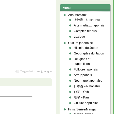
Menu
Arts-Martiaux
上地流 – Uechi-ryu
Arts martiaux japonais
Comptes rendus
Lexique
Culture japonaise
Histoire du Japon
Géographie du Japon
Religions et
superstitions
Folklore japonais
Tagged with:
kanji
,
langue
Arts japonais
Nourriture japonaise
日本酒 – Nihonshu
お茶 – Ocha
漢字 – Kanji
Culture populaire
Films/Séries/Manga