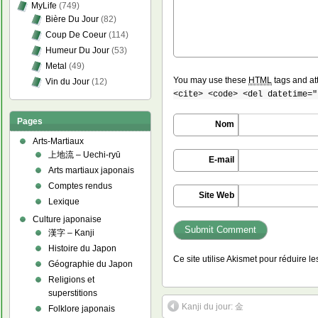
MyLife
(749)
Bière Du Jour
(82)
Coup De Coeur
(114)
Humeur Du Jour
(53)
Metal
(49)
You may use these
HTML
tags and at
Vin du Jour
(12)
<cite> <code> <del datetime="
Pages
Nom
Arts-Martiaux
上地流 – Uechi-ryū
E-mail
Arts martiaux japonais
Comptes rendus
Site Web
Lexique
Culture japonaise
漢字 – Kanji
Histoire du Japon
Ce site utilise Akismet pour réduire l
Géographie du Japon
Religions et
superstitions
Kanji du jour: 金
Folklore japonais