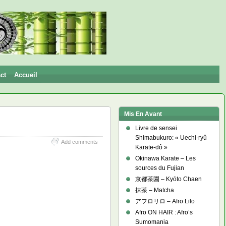
ct
Accueil
Mis En Avant
Livre de sensei
Shimabukuro: « Uechi-ryû
Add comments
Karate-dô »
Okinawa Karate – Les
sources du Fujian
京都茶園 – Kyōto Chaen
抹茶 – Matcha
アフロリロ – Afro Lilo
Afro ON HAIR : Afro’s
Sumomania