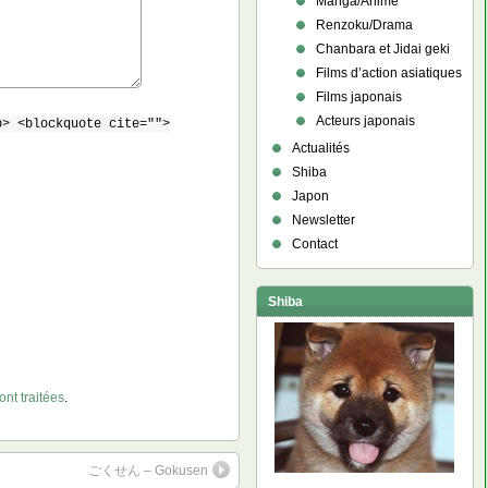
Manga/Anime
Renzoku/Drama
Chanbara et Jidai geki
Films d’action asiatiques
Films japonais
Acteurs japonais
b> <blockquote cite="">
Actualités
Shiba
Japon
Newsletter
Contact
Shiba
nt traitées
.
ごくせん – Gokusen