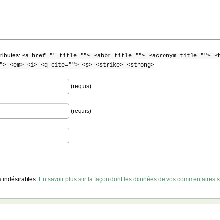
tributes:
<a href="" title=""> <abbr title=""> <acronym title=""> <
"> <em> <i> <q cite=""> <s> <strike> <strong>
(requis)
(requis)
es indésirables.
En savoir plus sur la façon dont les données de vos commentaires so