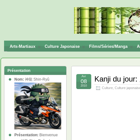
神龍
Shin-
Ryū
Arts-Martiaux
Culture Japonaise
Films/Séries/Manga
A
Présentation
Avr
Kanji du jour
Nom:
神龍 Shin-Ryû
08
2010
Culture
,
Culture japonais
Présentation:
Bienvenue