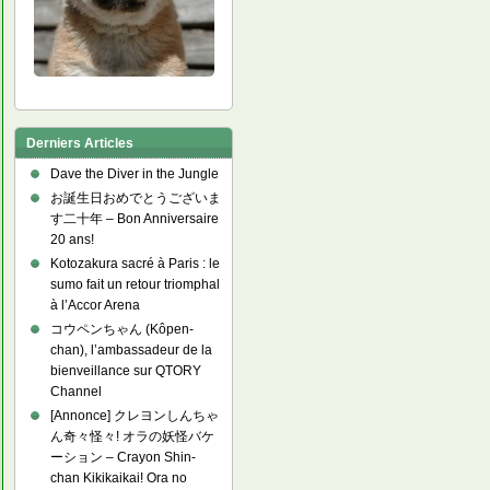
Derniers Articles
Dave the Diver in the Jungle
お誕生日おめでとうございま
す二十年 – Bon Anniversaire
20 ans!
Kotozakura sacré à Paris : le
sumo fait un retour triomphal
à l’Accor Arena
コウペンちゃん (Kôpen-
chan), l’ambassadeur de la
bienveillance sur QTORY
Channel
[Annonce] クレヨンしんちゃ
ん奇々怪々! オラの妖怪バケ
ーション – Crayon Shin-
chan Kikikaikai! Ora no