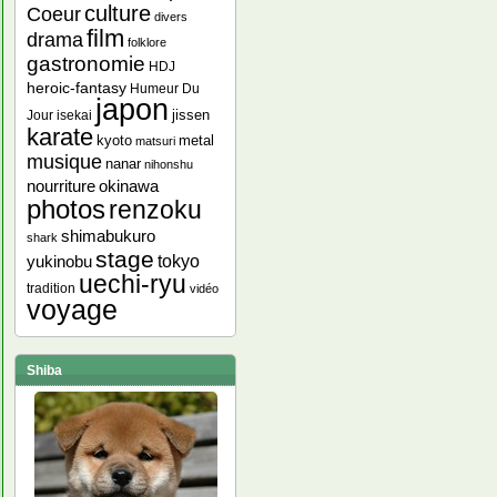
culture
Coeur
divers
film
drama
folklore
gastronomie
HDJ
heroic-fantasy
Humeur Du
japon
jissen
Jour
isekai
karate
kyoto
metal
matsuri
musique
nanar
nihonshu
nourriture
okinawa
photos
renzoku
shimabukuro
shark
stage
yukinobu
tokyo
uechi-ryu
tradition
vidéo
voyage
Shiba