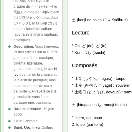
sur 神龍 Shin-Ryû « le
dragon divin » (ex-Ten-Ryû
天龍), le blog de GojiNinjack
(ゴジ忍ジャック), alias Jack
土 (kanji de niveau 1 « Kyôiku »)
(ジャック), alias Goji (ゴジ)
un passionné de culture
Lecture
japonaise et d’arts martiaux
asiatiques.
* On: ど (do), と (to)
Description:
Vous trouverez
ici des articles sur la culture
* Kun: つち (tsuchi)
japonaise (arts, musique,
cinéma, littérature,
Composés
gastronomie, etc.), le
Uechi-
ryû
que j’ai eu la chance et
* 土竜 (もぐら, mogura) : taupe
le plaisir de pratiquer, ainsi
* 土産 (みやげ, miyage) : souvenir
que des photos de ma «
daily-life ». A travers ce site,
* 土曜日 (どようび, doyoubi) : samedi 
je souhaite vous faire
partager mes passions.
土 (hiragana つち, romaji tsuchi)
Date de création:
19 juin
2006
1. terre; sol; boue
Lieu:
Occitanie
2. le sol (par-terre)
Sujet:
Uechi-ryû
, Culture,