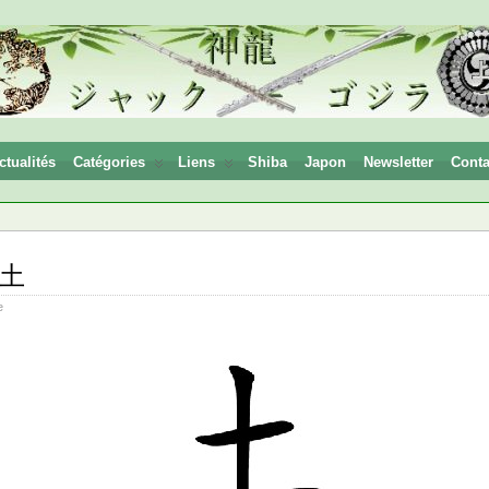
ctualités
Catégories
Liens
Shiba
Japon
Newsletter
Conta
: 土
e