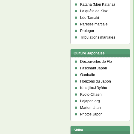
Katana (Mon Katana)
La quête de Kiaz
Léo Tamaki
Paresse martiale
Protegor
Tribulations martiales
Culture Japonaise
Découvertes de Flo
Fascinant Japon
Ganbatte
Horizons du Japon
Kakejiku&Byōbu
Kyôto-Chaen
Lejapon.org
Marion-chan
Photos Japon
Shiba