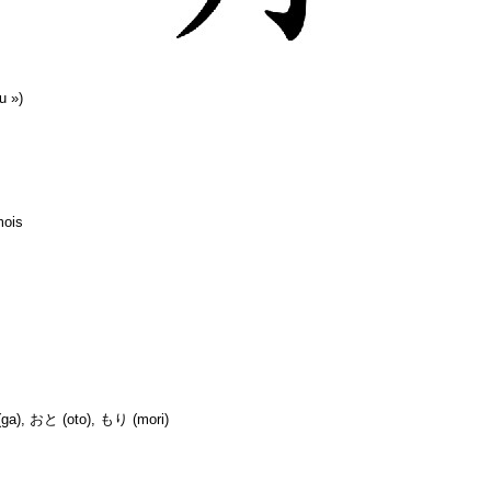
u »)
)
mois
(ga), おと (oto), もり (mori)