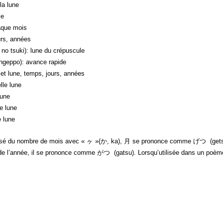
a lune
ie
que mois
rs, années
suki): lune du crépuscule
po): avance rapide
t lune, temps, jours, années
le lune
une
 lune
 lune
osé du nombre de mois avec « ヶ »(か, ka), 月 se prononce comme げつ (getsu)
 l’année, il se prononce comme がつ (gatsu). Lorsqu’utilisée dans un poème 