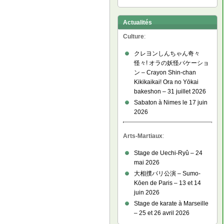
Actualités
Culture
:
クレヨンしんちゃん奇々
怪々! オラの妖怪バケーショ
ン – Crayon Shin-chan
Kikikaikai! Ora no Yōkai
bakeshon – 31 juillet 2026
Sabaton à Nimes le 17 juin
2026
Arts-Martiaux
:
Stage de Uechi-Ryû – 24
mai 2026
大相撲パリ公演 – Sumo-
Kōen de Paris – 13 et 14
juin 2026
Stage de karate à Marseille
– 25 et 26 avril 2026