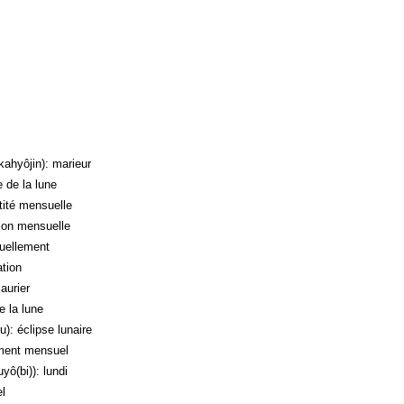
jin): marieur
de la lune
té mensuelle
on mensuelle
ellement
tion
urier
 la lune
éclipse lunaire
ent mensuel
bi)): lundi
l