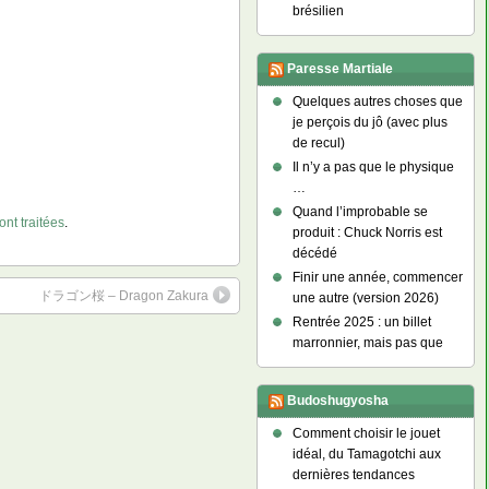
brésilien
Paresse Martiale
Quelques autres choses que
je perçois du jô (avec plus
de recul)
Il n’y a pas que le physique
…
Quand l’improbable se
nt traitées
.
produit : Chuck Norris est
décédé
Finir une année, commencer
ドラゴン桜 – Dragon Zakura
une autre (version 2026)
Rentrée 2025 : un billet
marronnier, mais pas que
Budoshugyosha
Comment choisir le jouet
idéal, du Tamagotchi aux
dernières tendances