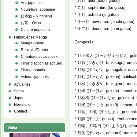
* 八月: août (hachi gatsu)
Arts japonais
* 九月: septembre (ku gatsu)
Nourriture japonaise
* 十月: octobre (ju gatsu)
日本酒 – Nihonshu
* 十一月: novembre (ju ichi gatsu)
お茶 – Ocha
* 十二月: décembre (ju ni gatsu)
Culture populaire
Films/Séries/Manga
Composés
Manga/Anime
Renzoku/Drama
* 月下氷人 (げっかひょうじん, gekkahyô
Chanbara et Jidai geki
* 月影 (つきかげ, tsukikage): ombre 
Films d’action asiatiques
* 月額 (げつがく, getsugaku): quanti
Films japonais
* 月刊 (げっかん, gekkan): publicati
Acteurs japonais
* 月極 (つきぎめ, tsukigime): mensu
Actualités
* 月経 (げっけい, gekkei): menstrua
Shiba
* 月桂樹 (げっけいじゅ, gekkeiju): la
Japon
* 月光 (げっこう, gekkô): lumière de
Newsletter
Contact
* 月蝕、月食 (げっしょく, gesshoku): 
* 月賦 (げっぷ, geppu): remboursem
* 月曜、月曜日 (げつよう(び), getsuyô(
Shiba
* 月例 (げつれい, getsurei): mensue