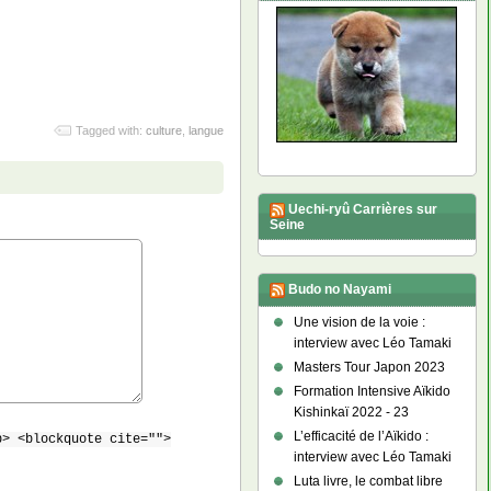
Tagged with:
culture
,
langue
Uechi-ryû Carrières sur
Seine
Budo no Nayami
Une vision de la voie :
interview avec Léo Tamaki
Masters Tour Japon 2023
Formation Intensive Aïkido
Kishinkaï 2022 - 23
L’efficacité de l’Aïkido :
b> <blockquote cite="">
interview avec Léo Tamaki
Luta livre, le combat libre