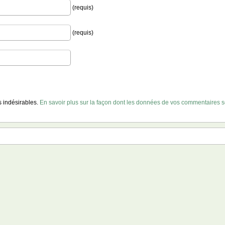
(requis)
(requis)
es indésirables.
En savoir plus sur la façon dont les données de vos commentaires so