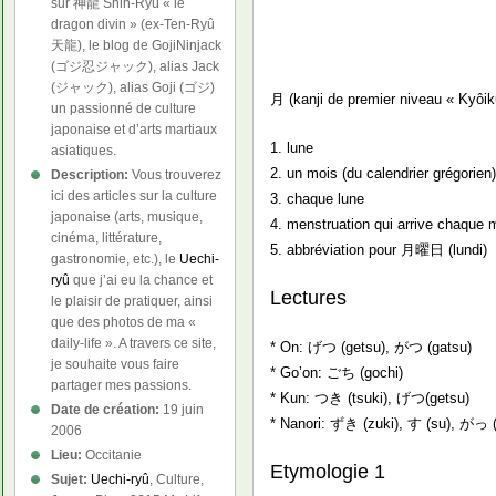
sur 神龍 Shin-Ryû « le
dragon divin » (ex-Ten-Ryû
天龍), le blog de GojiNinjack
(ゴジ忍ジャック), alias Jack
(ジャック), alias Goji (ゴジ)
月 (kanji de premier niveau « Kyôik
un passionné de culture
japonaise et d’arts martiaux
1. lune
asiatiques.
2. un mois (du calendrier grégorien
Description:
Vous trouverez
ici des articles sur la culture
3. chaque lune
japonaise (arts, musique,
4. menstruation qui arrive chaque 
cinéma, littérature,
5. abbréviation pour 月曜日 (lundi)
gastronomie, etc.), le
Uechi-
ryû
que j’ai eu la chance et
Lectures
le plaisir de pratiquer, ainsi
que des photos de ma «
daily-life ». A travers ce site,
* On: げつ (getsu), がつ (gatsu)
je souhaite vous faire
* Go’on: ごち (gochi)
partager mes passions.
* Kun: つき (tsuki), げつ(getsu)
Date de création:
19 juin
* Nanori: ずき (zuki), す (su), がっ 
2006
Lieu:
Occitanie
Etymologie 1
Sujet:
Uechi-ryû
, Culture,