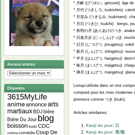
* 月齢 (げつれい, getsurei): âge de l
* 月代 (つきしろ, tsukishiro): calvit
* 月並み (つきなみ, tsukinami): cha
* 月日 (つきひ, tsukihi): temps, jou
* 有明の月 (ありあけのつき, ariake no t
* 日進月歩 (にっしんげっぽ, nisshingep
* 日月 (じつげつ, jitsugetsu): soleil e
* 新月 (しんげつ, shingetsu): nouvel
* 半月 (はんげつ, hangetsu): demi-l
Anciens articles
* 毎月 (まいげつ, maigetsu): chaque
* 満月 (まんげつ, mangetsu): pleine
Anciens
articles
Lorsqu’utilisée dans un mot comp
Étiquettes
composé pour les mois modernes de
3615MyLife
prononce comme つき (tsuki).
arts
anime
annonce
martiaux
bière
BDJ
Articles similaires:
blog
Bière Du Jour
boisson
Kanji du jour: 日
CDC
budo
Coup De
Kanji du jour: 竜/龍
comédie
cinéma