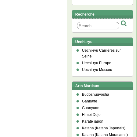
Recherche
Uechi-ryu
Uechi-ryu Carrières sur
Seine
Uechi-ryu Europe
Uechi-ryu Moscou
Arts Martiaux
Budoshugyosha
Ganbatte
Guanyuan
Himei Dojo
Karate japon
Katana (Katana Japonais)
Katana (Katana Murasame)