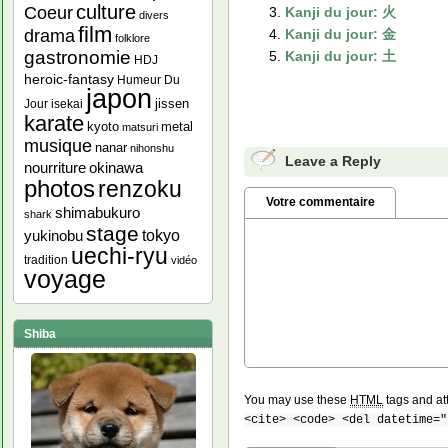
culture
Coeur
Kanji du jour: 火
divers
film
drama
Kanji du jour: 金
folklore
gastronomie
Kanji du jour: 土
HDJ
heroic-fantasy
Humeur Du
japon
jissen
Jour
isekai
karate
kyoto
metal
matsuri
musique
nanar
nihonshu
Leave a Reply
nourriture
okinawa
photos
renzoku
Votre commentaire
shimabukuro
shark
stage
yukinobu
tokyo
uechi-ryu
tradition
vidéo
voyage
Shiba
You may use these
HTML
tags and at
<cite> <code> <del datetime="