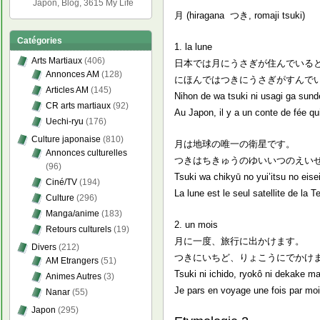
Japon, Blog, 3615 My Life
月 (hiragana つき, romaji tsuki)
Catégories
1. la lune
Arts Martiaux
(406)
日本では月にうさぎが住んでいる
Annonces AM
(128)
にほんではつきにうさぎがすんで
Articles AM
(145)
Nihon de wa tsuki ni usagi ga sund
CR arts martiaux
(92)
Au Japon, il y a un conte de fée qui
Uechi-ryu
(176)
Culture japonaise
(810)
月は地球の唯一の衛星です。
Annonces culturelles
つきはちきゅうのゆいいつのえい
(96)
Tsuki wa chikyū no yui’itsu no eise
Ciné/TV
(194)
La lune est le seul satellite de la Te
Culture
(296)
Manga/anime
(183)
2. un mois
Retours culturels
(19)
月に一度、旅行に出かけます。
Divers
(212)
つきにいちど、りょこうにでかけ
AM Etrangers
(51)
Tsuki ni ichido, ryokô ni dekake m
Animes Autres
(3)
Je pars en voyage une fois par moi
Nanar
(55)
Japon
(295)