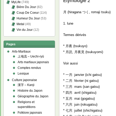
Etymologie 2
MyLife
(749)
Bière Du Jour
(82)
月 (hiragana つく, romaji tsuku)
Coup De Coeur
(114)
Humeur Du Jour
(53)
1. lune
Metal
(49)
Vin du Jour
(12)
Termes dérivés
Pages
* 月夜 (tsukuyo)
Arts-Martiaux
* 月読, 月夜見 (tsukuyomi)
上地流 – Uechi-ryū
Arts martiaux japonais
Voir aussi
Comptes rendus
Lexique
* 一月: janvier (ichi gatsu)
Culture japonaise
* 二月: février (ni gatsu)
漢字 – Kanji
* 三月: mars (san gatsu)
Histoire du Japon
* 四月: avril (shigatsu)
Géographie du Japon
* 五月: mai (gogatsu)
Religions et
* 六月: juin (rokugatsu)
superstitions
* 七月: juillet (shichigatsu)
Folklore japonais