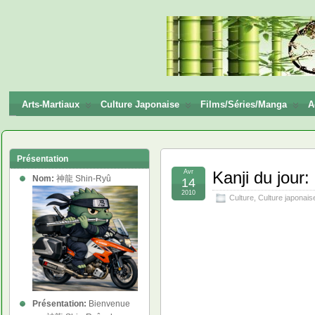
神龍
Shin-
Ryū
Arts-Martiaux
Culture Japonaise
Films/Séries/Manga
A
Présentation
Avr
Kanji du jour
Nom:
神龍 Shin-Ryû
14
2010
Culture
,
Culture japonais
Présentation:
Bienvenue