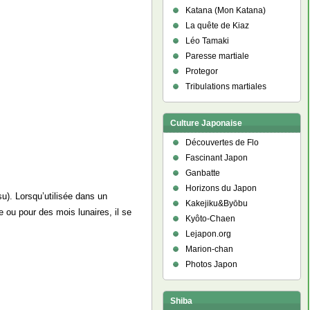
Katana (Mon Katana)
La quête de Kiaz
Léo Tamaki
Paresse martiale
Protegor
Tribulations martiales
Culture Japonaise
Découvertes de Flo
Fascinant Japon
Ganbatte
Horizons du Japon
. Lorsqu’utilisée dans un
Kakejiku&Byōbu
ou pour des mois lunaires, il se
Kyôto-Chaen
Lejapon.org
Marion-chan
Photos Japon
Shiba