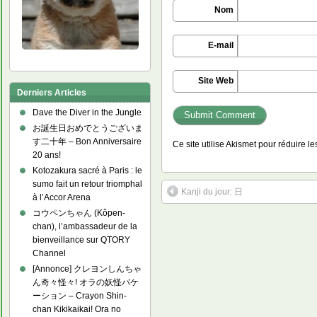
Nom
E-mail
Site Web
Derniers Articles
Dave the Diver in the Jungle
お誕生日おめでとうございま
す二十年 – Bon Anniversaire
Ce site utilise Akismet pour réduire l
20 ans!
Kotozakura sacré à Paris : le
sumo fait un retour triomphal
Kanji du jour: 日
à l’Accor Arena
コウペンちゃん (Kôpen-
chan), l’ambassadeur de la
bienveillance sur QTORY
Channel
[Annonce] クレヨンしんちゃ
ん奇々怪々! オラの妖怪バケ
ーション – Crayon Shin-
chan Kikikaikai! Ora no