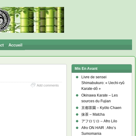
ct
Accueil
Mis En Avant
Livre de sensei
Shimabukuro: « Uechi-ryû
Add comments
Karate-dô »
Okinawa Karate – Les
sources du Fujian
京都茶園 – Kyōto Chaen
抹茶 – Matcha
アフロリロ – Afro Lilo
Afro ON HAIR : Afro’s
Sumomania