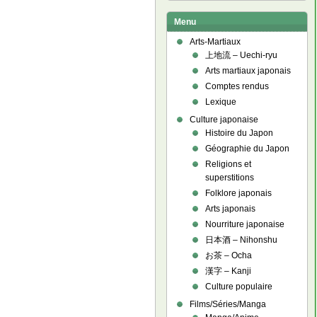
Menu
Arts-Martiaux
上地流 – Uechi-ryu
Arts martiaux japonais
Comptes rendus
Lexique
Culture japonaise
Histoire du Japon
Géographie du Japon
Religions et
superstitions
Folklore japonais
Arts japonais
Nourriture japonaise
日本酒 – Nihonshu
お茶 – Ocha
漢字 – Kanji
Culture populaire
Films/Séries/Manga