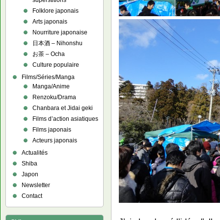
superstitions
Folklore japonais
Arts japonais
Nourriture japonaise
日本酒 – Nihonshu
お茶 – Ocha
Culture populaire
Films/Séries/Manga
Manga/Anime
Renzoku/Drama
Chanbara et Jidai geki
Films d’action asiatiques
Films japonais
Acteurs japonais
Actualités
Shiba
Japon
Newsletter
Contact