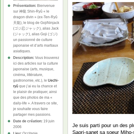
Présentation:
Bienvenue
sur 神龍 Shin-Ryû « le
dragon divin » (ex-Ten-Ryû
天龍), le blog de GojiNinjack
(ゴジ忍ジャック), alias Jack
(ジャック), alias Goji (ゴジ)
un passionné de culture
japonaise et d’arts martiaux
asiatiques.
Description:
Vous trouverez
ici des articles sur la culture
japonaise (arts, musique,
cinéma, littérature,
gastronomie, etc.), le
Uechi-
ryû
que j’ai eu la chance et
le plaisir de pratiquer, ainsi
que des photos de ma «
daily-life ». A travers ce site,
je souhaite vous faire
partager mes passions.
Date de création:
19 juin
Je suis parti pour un des p
2006
Saori-sanet sa soeur Miho-
Lieu:
Occitanie