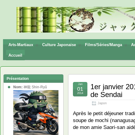
神龍
Shin-
Ryū
Arts-Martiaux
Culture Japonaise
Films/Séries/Manga
Ac
Accueil
Présentation
Jan
1er janvier 2
Nom:
神龍 Shin-Ryû
01
de Sendai
2014
Japon
Après le petit déjeuner trad
soupe de mochi (nanagusa
de mon amie Saori-san aidée