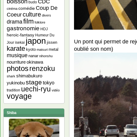
boisson
CDC
budo
Coup De
comédie
cinéma
culture
Coeur
divers
film
drama
folklore
gastronomie
HDJ
heroic-fantasy
Humeur Du
japon
Un pont qui permet de rejo
jissen
Jour
isekai
karate
oublié son nom)
kyoto
metal
matsuri
musique
nanar
nihonshu
nourriture
okinawa
photos
renzoku
shimabukuro
shark
stage
yukinobu
tokyo
uechi-ryu
tradition
vidéo
voyage
Shiba