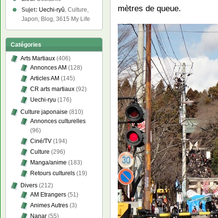
mètres de queue.
Sujet:
Uechi-ryû
, Culture,
Japon, Blog, 3615 My Life
Catégories
Arts Martiaux
(406)
Annonces AM
(128)
Articles AM
(145)
CR arts martiaux
(92)
Uechi-ryu
(176)
Culture japonaise
(810)
Annonces culturelles
(96)
Ciné/TV
(194)
Culture
(296)
Manga/anime
(183)
Retours culturels
(19)
Divers
(212)
AM Etrangers
(51)
Animes Autres
(3)
Nanar
(55)