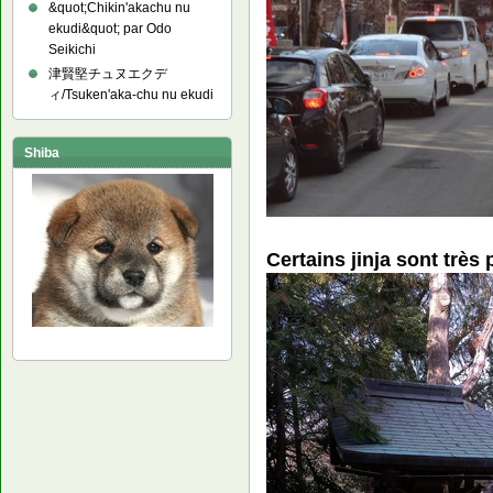
&quot;Chikin'akachu nu
ekudi&quot; par Odo
Seikichi
津賢堅チュヌエクデ
ィ/Tsuken'aka-chu nu ekudi
Shiba
Certains jinja sont très 