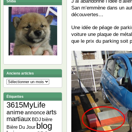
J’ai abandonné l’idée d’all
Shiba
San m’emmène dans un autre
découvertes…
Une idée de péage de parkin
voiture une plaque de métal
que le prix du parking soit 
Anciens articles
Anciens
articles
Étiquettes
3615MyLife
arts
anime
annonce
martiaux
bière
BDJ
blog
Bière Du Jour