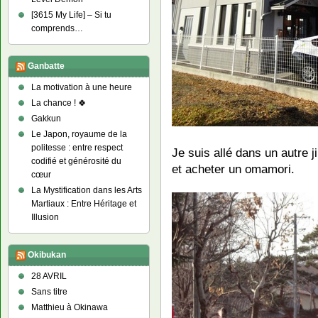
[3615 My Life] – Si tu
comprends…
Ganbatte
La motivation à une heure
La chance ! 🍀
Gakkun
Le Japon, royaume de la
politesse : entre respect
Je suis allé dans un autre ji
codifié et générosité du
et acheter un omamori.
cœur
La Mystification dans les Arts
Martiaux : Entre Héritage et
Illusion
Okibukan
28 AVRIL
Sans titre
Matthieu à Okinawa