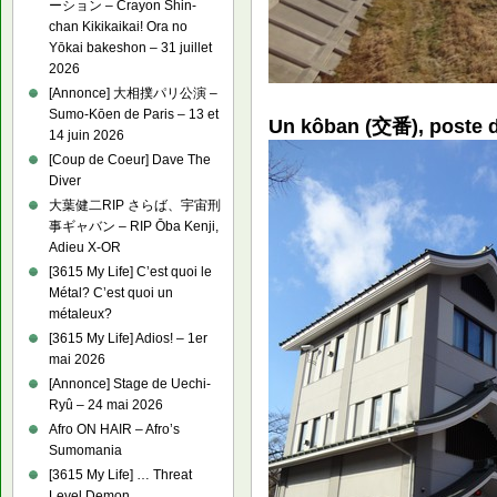
ーション – Crayon Shin-
chan Kikikaikai! Ora no
Yōkai bakeshon – 31 juillet
2026
[Annonce] 大相撲パリ公演 –
Sumo-Kōen de Paris – 13 et
Un kôban (交番), poste d
14 juin 2026
[Coup de Coeur] Dave The
Diver
大葉健二RIP さらば、宇宙刑
事ギャバン – RIP Ōba Kenji,
Adieu X-OR
[3615 My Life] C’est quoi le
Métal? C’est quoi un
métaleux?
[3615 My Life] Adios! – 1er
mai 2026
[Annonce] Stage de Uechi-
Ryû – 24 mai 2026
Afro ON HAIR – Afro’s
Sumomania
[3615 My Life] … Threat
Level Demon