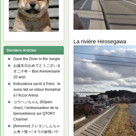
La rivière Hirosegawa
Derniers Articles
Dave the Diver in the Jungle
お誕生日おめでとうございま
す二十年 – Bon Anniversaire
20 ans!
Kotozakura sacré à Paris : le
sumo fait un retour triomphal
à l’Accor Arena
コウペンちゃん (Kôpen-
chan), l’ambassadeur de la
bienveillance sur QTORY
Channel
[Annonce] クレヨンしんちゃ
ん奇々怪々! オラの妖怪バケ