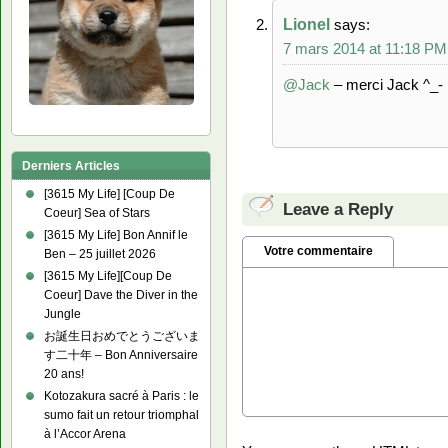
Lionel
says:
7 mars 2014 at 11:18 PM
@Jack
– merci Jack ^_-
Derniers Articles
[3615 My Life] [Coup De
Leave a Reply
Coeur] Sea of Stars
[3615 My Life] Bon Annif le
Votre commentaire
Ben – 25 juillet 2026
[3615 My Life][Coup De
Coeur] Dave the Diver in the
Jungle
お誕生日おめでとうございま
す二十年 – Bon Anniversaire
20 ans!
Kotozakura sacré à Paris : le
sumo fait un retour triomphal
à l’Accor Arena