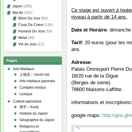
Japon
(295)
Ce stage est ouvert à toutes
MyLife
(751)
niveau à partir de 14 ans.
Bière Du Jour
(82)
Coup De Coeur
(116)
Date et Horaire
: dimanche
Humeur Du Jour
(53)
Metal
(49)
Tarif
: 20 euros (pour les m
Vin du Jour
(12)
ans.
Pages
Adresse
:
Palais Omnisport Pierre D
Arts-Martiaux
上地流 – Uechi-ryū
18/20 rue de la Digue
Arts martiaux japonais
(Berges de seine)
Comptes rendus
78600 Maisons-Laffitte
Lexique
Culture japonaise
informations et inscriptions
漢字 – Kanji
Histoire du Japon
google maps:
http://goo.g
Géographie du Japon
Religions et