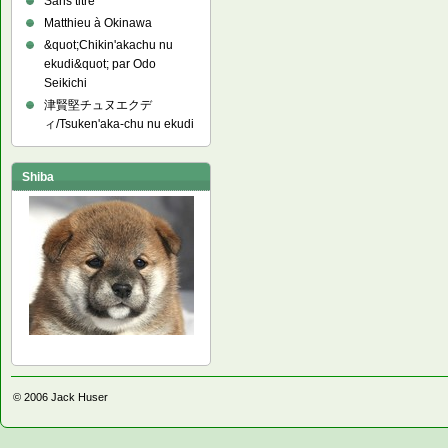
Sans titre
Matthieu à Okinawa
&quot;Chikin'akachu nu
ekudi&quot; par Odo
Seikichi
津賢堅チュヌエクデ
ィ/Tsuken'aka-chu nu ekudi
Shiba
© 2006
Jack Huser