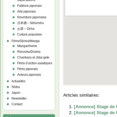
superstitions
Folklore japonais
Arts japonais
Nourriture japonaise
日本酒 – Nihonshu
お茶 – Ocha
Culture populaire
Films/Séries/Manga
Manga/Anime
Renzoku/Drama
Chanbara et Jidai geki
Films d’action asiatiques
Films japonais
Acteurs japonais
Actualités
Shiba
Japon
Articles similaires:
Newsletter
Contact
[Annonce] Stage de 
[Annonce] Stage de U