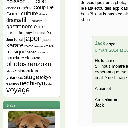
boisson
CDC
budo
Je vois que sur la photo,
Coup De
comédie
le kata et/ou des applicati
cinéma
culture
Coeur
hein ?! je suis pas sectair
divers
film
drama
shito.
folklore
gastronomie
HDJ
heroic-fantasy
Humeur Du
japon
jissen
Jour
isekai
Jack
says:
karate
kyoto
metal
matsuri
6 mars 2014 at 1
musique
nanar
nihonshu
nourriture
okinawa
Hello Lionel,
photos
renzoku
S’il nous montre l
shimabukuro
shark
espérant que mon
stage
yukinobu
tokyo
qualité de l’image
uechi-ryu
tradition
vidéo
voyage
A bientôt
Amicalement
Jack
Shiba