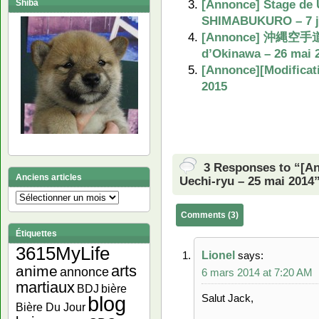
[Annonce] Stage de 
Shiba
SHIMABUKURO – 7 j
[Annonce] 沖縄空手道
d’Okinawa – 26 mai 
[Annonce][Modificati
2015
3 Responses to “[An
Anciens articles
Uechi-ryu – 25 mai 2014
Anciens
articles
Comments (3)
Étiquettes
3615MyLife
Lionel
says:
arts
anime
annonce
6 mars 2014 at 7:20 AM
martiaux
bière
BDJ
blog
Salut Jack,
Bière Du Jour