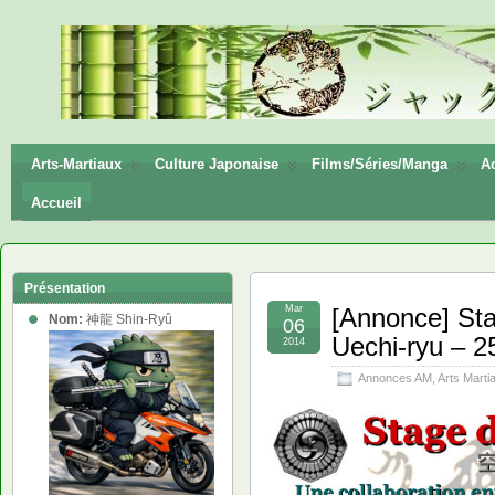
神龍
Shin-
Ryū
Arts-Martiaux
Culture Japonaise
Films/Séries/Manga
Ac
Accueil
Présentation
Mar
[Annonce] Sta
Nom:
神龍 Shin-Ryû
06
Uechi-ryu – 2
2014
Annonces AM
,
Arts Marti