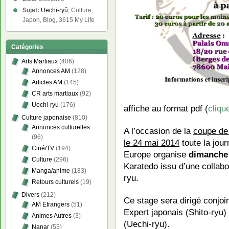
Sujet:
Uechi-ryû
, Culture,
Japon, Blog, 3615 My Life
Catégories
Arts Martiaux
(406)
Annonces AM
(128)
Articles AM
(145)
CR arts martiaux
(92)
Uechi-ryu
(176)
affiche au format pdf (
clique
Culture japonaise
(810)
Annonces culturelles
A l’occasion de la
coupe de
(96)
le 24 mai 2014
toute la jou
Ciné/TV
(194)
Europe organise
dimanche 
Culture
(296)
Karatedo issu d’une collabor
Manga/anime
(183)
ryu.
Retours culturels
(19)
Divers
(212)
Ce stage sera dirigé conj
AM Etrangers
(51)
Expert japonais (Shito-ry
Animes Autres
(3)
(Uechi-ryu).
Nanar
(55)