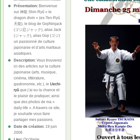
Présentation:
Bienvenue
sur 神龍 Shin-Ryû « le
dragon divin » (ex-Ten-Ryû
天龍), le blog de GojiNinjack
(ゴジ忍ジャック), alias Jack
(ジャック), alias Goji (ゴジ)
un passionné de culture
japonaise et d’arts martiaux
asiatiques.
Description:
Vous trouverez
ici des articles sur la culture
japonaise (arts, musique,
cinéma, littérature,
gastronomie, etc.), le
Uechi-
ryû
que j’ai eu la chance et
le plaisir de pratiquer, ainsi
que des photos de ma «
daily-life ». A travers ce site,
je souhaite vous faire
partager mes passions.
Date de création:
19 juin
2006
Lieu:
Occitanie