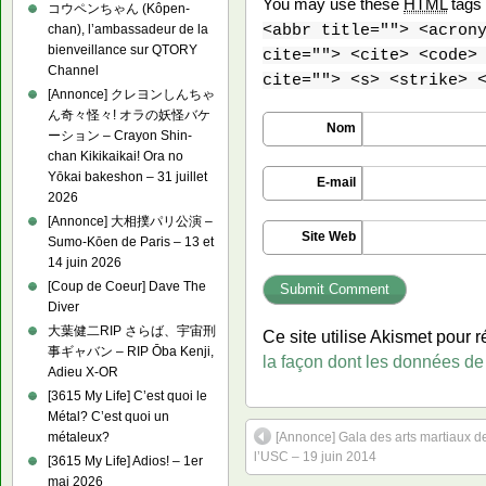
You may use these
HTML
tags 
コウペンちゃん (Kôpen-
chan), l’ambassadeur de la
<abbr title=""> <acron
bienveillance sur QTORY
cite=""> <cite> <code>
Channel
cite=""> <s> <strike> 
[Annonce] クレヨンしんちゃ
ん奇々怪々! オラの妖怪バケ
Nom
ーション – Crayon Shin-
chan Kikikaikai! Ora no
Yōkai bakeshon – 31 juillet
E-mail
2026
[Annonce] 大相撲パリ公演 –
Site Web
Sumo-Kōen de Paris – 13 et
14 juin 2026
[Coup de Coeur] Dave The
Diver
大葉健二RIP さらば、宇宙刑
Ce site utilise Akismet pour r
事ギャバン – RIP Ōba Kenji,
la façon dont les données de
Adieu X-OR
[3615 My Life] C’est quoi le
Métal? C’est quoi un
métaleux?
[Annonce] Gala des arts martiaux d
l’USC – 19 juin 2014
[3615 My Life] Adios! – 1er
mai 2026