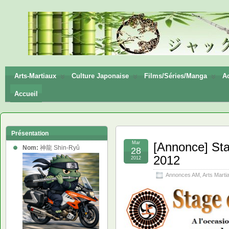
神龍
Shin-
Ryū
Arts-Martiaux
Culture Japonaise
Films/Séries/Manga
Ac
Accueil
Présentation
Mar
[Annonce] Sta
Nom:
神龍 Shin-Ryû
28
2012
2012
Annonces AM
,
Arts Marti