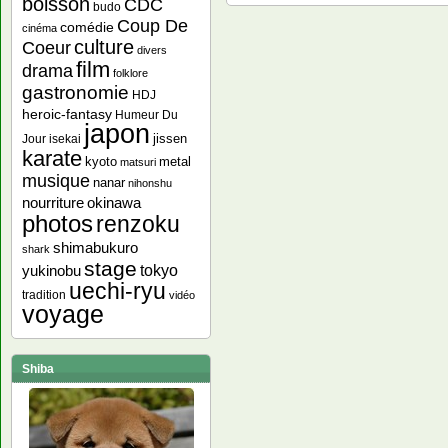
boisson
CDC
budo
Coup De
comédie
cinéma
culture
Coeur
divers
film
drama
folklore
gastronomie
HDJ
heroic-fantasy
Humeur Du
japon
jissen
Jour
isekai
karate
kyoto
metal
matsuri
musique
nanar
nihonshu
nourriture
okinawa
photos
renzoku
shimabukuro
shark
stage
yukinobu
tokyo
uechi-ryu
tradition
vidéo
voyage
Shiba