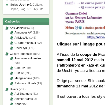
Sujet:
Uechi-ryû
, Culture,
Japon, Blog, 3615 My Life
Catégories
Arts Martiaux
(406)
Annonces AM
(128)
Articles AM
(145)
CR arts martiaux
(92)
Cliquer sur l’image pour
Uechi-ryu
(176)
A l’issu de la
coupe de Fran
Culture japonaise
(810)
Annonces culturelles
samedi 12 mai 2012
matin 
(96)
s’affronteront en kata et ku
Ciné/TV
(194)
de Uechi-ryu aura lieu au 
Culture
(296)
Manga/anime
(183)
Dirigé par sensei Shimabuku
Retours culturels
(19)
dimanche 13 mai 2012 de 
Divers
(212)
AM Etrangers
(51)
Il est ouvert à tous les sty
Animes Autres
(3)
Nanar
(55)