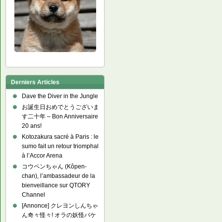
Derniers Articles
Dave the Diver in the Jungle
お誕生日おめでとうございま
す二十年 – Bon Anniversaire
20 ans!
Kotozakura sacré à Paris : le
sumo fait un retour triomphal
à l’Accor Arena
コウペンちゃん (Kôpen-
chan), l’ambassadeur de la
bienveillance sur QTORY
Channel
[Annonce] クレヨンしんちゃ
ん奇々怪々! オラの妖怪バケ