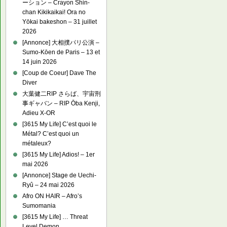
ーション – Crayon Shin-
chan Kikikaikai! Ora no
Yōkai bakeshon – 31 juillet
2026
[Annonce] 大相撲パリ公演 –
Sumo-Kōen de Paris – 13 et
14 juin 2026
[Coup de Coeur] Dave The
Diver
大葉健二RIP さらば、宇宙刑
事ギャバン – RIP Ōba Kenji,
Adieu X-OR
[3615 My Life] C’est quoi le
Métal? C’est quoi un
métaleux?
[3615 My Life] Adios! – 1er
mai 2026
[Annonce] Stage de Uechi-
Ryû – 24 mai 2026
Afro ON HAIR – Afro’s
Sumomania
[3615 My Life] … Threat
Level Demon