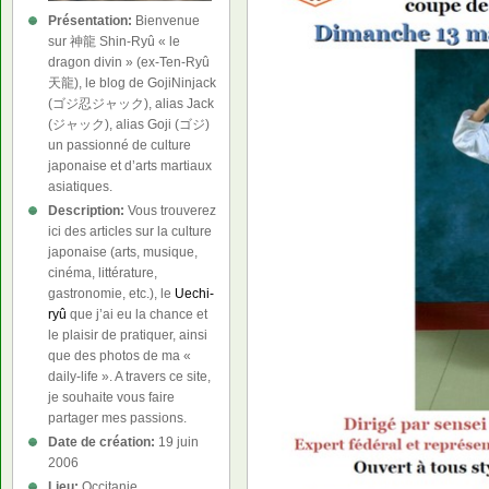
Présentation:
Bienvenue
sur 神龍 Shin-Ryû « le
dragon divin » (ex-Ten-Ryû
天龍), le blog de GojiNinjack
(ゴジ忍ジャック), alias Jack
(ジャック), alias Goji (ゴジ)
un passionné de culture
japonaise et d’arts martiaux
asiatiques.
Description:
Vous trouverez
ici des articles sur la culture
japonaise (arts, musique,
cinéma, littérature,
gastronomie, etc.), le
Uechi-
ryû
que j’ai eu la chance et
le plaisir de pratiquer, ainsi
que des photos de ma «
daily-life ». A travers ce site,
je souhaite vous faire
partager mes passions.
Date de création:
19 juin
2006
Lieu:
Occitanie