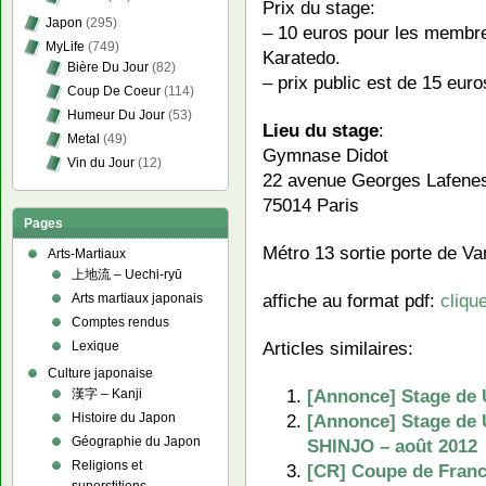
Prix du stage:
Japon
(295)
– 10 euros pour les membre
MyLife
(749)
Karatedo.
Bière Du Jour
(82)
– prix public est de 15 euro
Coup De Coeur
(114)
Humeur Du Jour
(53)
Lieu du stage
:
Metal
(49)
Gymnase Didot
Vin du Jour
(12)
22 avenue Georges Lafenes
75014 Paris
Pages
Métro 13 sortie porte de V
Arts-Martiaux
上地流 – Uechi-ryū
affiche au format pdf:
clique
Arts martiaux japonais
Comptes rendus
Articles similaires:
Lexique
Culture japonaise
[Annonce] Stage de U
漢字 – Kanji
[Annonce] Stage de U
Histoire du Japon
Géographie du Japon
SHINJO – août 2012
Religions et
[CR] Coupe de France