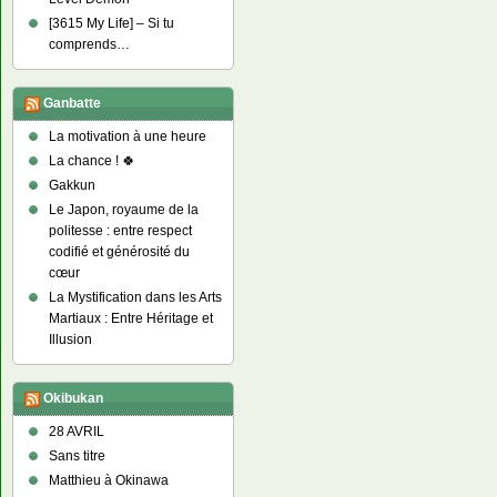
[3615 My Life] – Si tu
comprends…
Ganbatte
La motivation à une heure
La chance ! 🍀
Gakkun
Le Japon, royaume de la
politesse : entre respect
codifié et générosité du
cœur
La Mystification dans les Arts
Martiaux : Entre Héritage et
Illusion
Okibukan
28 AVRIL
Sans titre
Matthieu à Okinawa