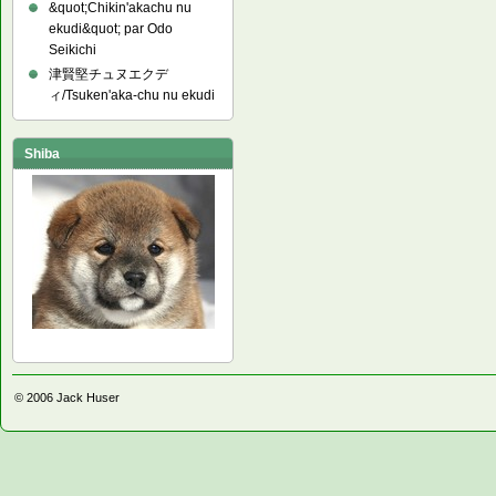
&quot;Chikin'akachu nu
ekudi&quot; par Odo
Seikichi
津賢堅チュヌエクデ
ィ/Tsuken'aka-chu nu ekudi
Shiba
© 2006
Jack Huser