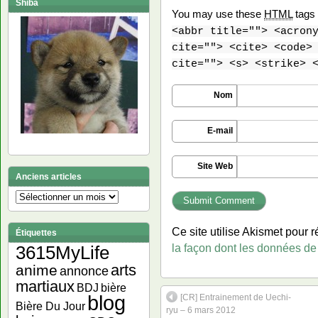
Shiba
You may use these
HTML
tags 
<abbr title=""> <acron
cite=""> <cite> <code>
cite=""> <s> <strike> 
Nom
E-mail
Site Web
Anciens articles
Anciens
articles
Ce site utilise Akismet pour r
Étiquettes
la façon dont les données de
3615MyLife
arts
anime
annonce
martiaux
bière
BDJ
blog
[CR] Entrainement de Uechi-
Bière Du Jour
ryu – 6 mars 2012