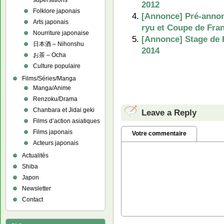
superstitions
2012
Folklore japonais
[Annonce] Pré-annon
Arts japonais
ryu et Coupe de Fran
Nourriture japonaise
[Annonce] Stage de K
日本酒 – Nihonshu
2014
お茶 – Ocha
Culture populaire
Films/Séries/Manga
Manga/Anime
Renzoku/Drama
Chanbara et Jidai geki
Leave a Reply
Films d’action asiatiques
Films japonais
Votre commentaire
Acteurs japonais
Actualités
Shiba
Japon
Newsletter
Contact