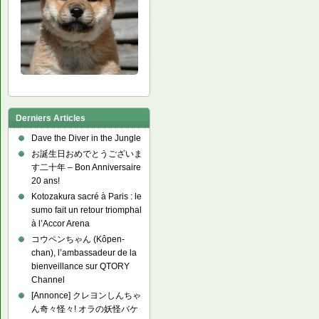
Derniers Articles
Dave the Diver in the Jungle
お誕生日おめでとうございま
す二十年 – Bon Anniversaire
20 ans!
Kotozakura sacré à Paris : le
sumo fait un retour triomphal
à l’Accor Arena
コウペンちゃん (Kôpen-
chan), l’ambassadeur de la
bienveillance sur QTORY
Channel
[Annonce] クレヨンしんちゃ
ん奇々怪々! オラの妖怪バケ