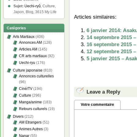
Sujet:
Uechi-ryû
, Culture,
Japon, Blog, 3615 My Life
Articles similaires:
Catégories
6 janvier 2014: Asak
14 septembre 2015 –
Arts Martiaux
(406)
Annonces AM
(128)
16 septembre 2015 –
Articles AM
(145)
12 septembre 2015 –
CR arts martiaux
(92)
5 janvier 2015 – Asa
Uechi-ryu
(176)
Culture japonaise
(810)
Annonces culturelles
(96)
Ciné/TV
(194)
Leave a Reply
Culture
(296)
Manga/anime
(183)
Votre commentaire
Retours culturels
(19)
Divers
(212)
AM Etrangers
(51)
Animes Autres
(3)
Nanar
(55)