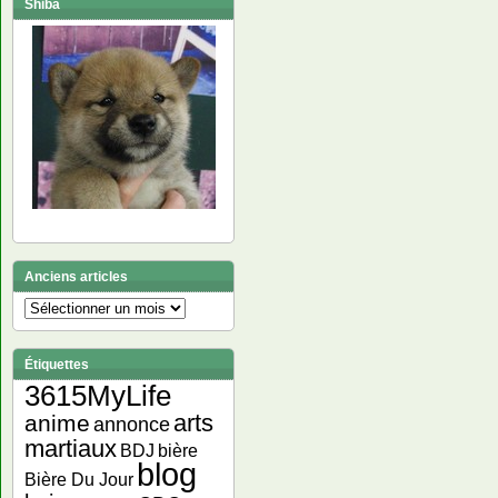
Shiba
Anciens articles
Anciens
articles
Étiquettes
3615MyLife
arts
anime
annonce
martiaux
bière
BDJ
blog
Bière Du Jour