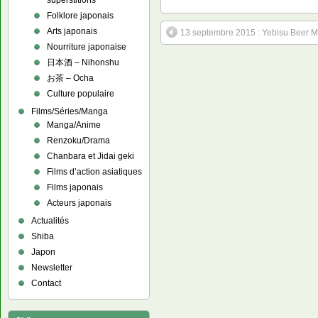
superstitions
Folklore japonais
Arts japonais
13 septembre 2015 : Yebisu Beer
Nourriture japonaise
日本酒 – Nihonshu
お茶 – Ocha
Culture populaire
Films/Séries/Manga
Manga/Anime
Renzoku/Drama
Chanbara et Jidai geki
Films d’action asiatiques
Films japonais
Acteurs japonais
Actualités
Shiba
Japon
Newsletter
Contact