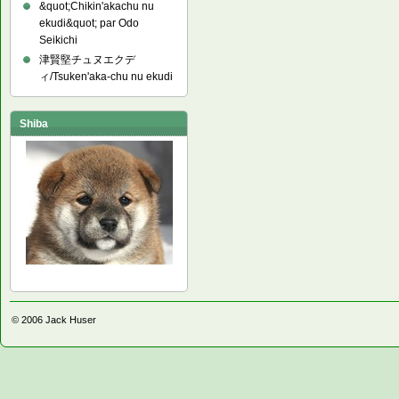
&quot;Chikin'akachu nu
ekudi&quot; par Odo
Seikichi
津賢堅チュヌエクデ
ィ/Tsuken'aka-chu nu ekudi
Shiba
© 2006
Jack Huser