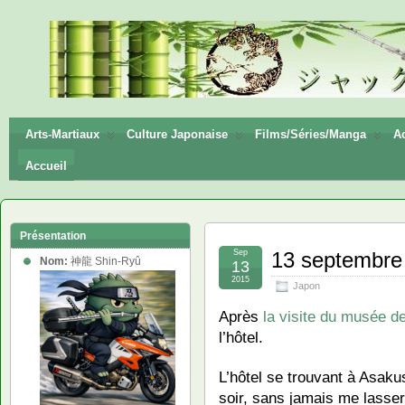
神龍
Shin-
Ryū
Arts-Martiaux
Culture Japonaise
Films/Séries/Manga
Ac
Accueil
Présentation
Sep
13 septembre
Nom:
神龍 Shin-Ryû
13
2015
Japon
Après
la visite du musée de
l’hôtel.
L’hôtel se trouvant à Asak
soir, sans jamais me lasser