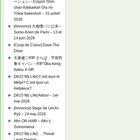
ーション – Crayon Shin-
chan Kikikaikai! Ora no
Yōkai bakeshon – 31 juillet
2026
[Annonce] 大相撲パリ公演 –
Sumo-Kōen de Paris – 13 et
14 juin 2026
[Coup de Coeur] Dave The
Diver
大葉健二RIP さらば、宇宙刑
事ギャバン – RIP Ōba Kenji,
Adieu X-OR
[3615 My Life] C’est quoi le
Métal? C’est quoi un
métaleux?
[3615 My Life] Adios! – 1er
mai 2026
[Annonce] Stage de Uechi-
Ryû – 24 mai 2026
Afro ON HAIR – Afro’s
Sumomania
[3615 My Life] … Threat
Level Demon