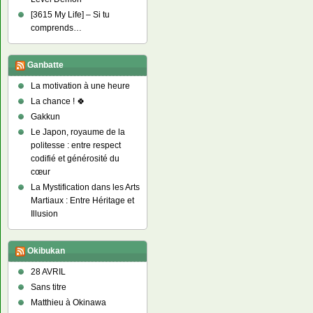
[3615 My Life] – Si tu
comprends…
Ganbatte
La motivation à une heure
La chance ! 🍀
Gakkun
Le Japon, royaume de la
politesse : entre respect
codifié et générosité du
cœur
La Mystification dans les Arts
Martiaux : Entre Héritage et
Illusion
Okibukan
28 AVRIL
Sans titre
Matthieu à Okinawa