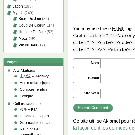
Japon
(295)
MyLife
(749)
Bière Du Jour
(82)
Coup De Coeur
(114)
You may use these
HTML
tags 
Humeur Du Jour
(53)
<abbr title=""> <acron
Metal
(49)
cite=""> <cite> <code>
Vin du Jour
(12)
cite=""> <s> <strike> 
Pages
Nom
Arts-Martiaux
上地流 – Uechi-ryū
E-mail
Arts martiaux japonais
Comptes rendus
Site Web
Lexique
Culture japonaise
漢字 – Kanji
Histoire du Japon
Ce site utilise Akismet pour r
Géographie du Japon
la façon dont les données de
Religions et