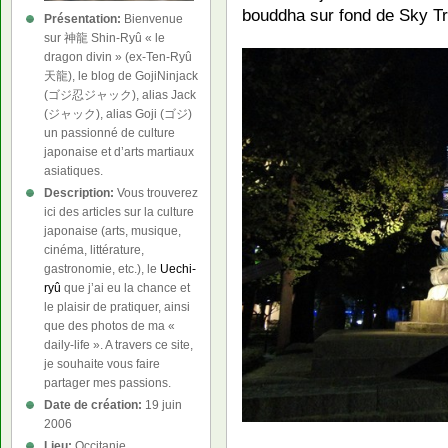
bouddha sur fond de Sky Tr
Présentation:
Bienvenue
sur 神龍 Shin-Ryû « le
dragon divin » (ex-Ten-Ryû
天龍), le blog de GojiNinjack
(ゴジ忍ジャック), alias Jack
(ジャック), alias Goji (ゴジ)
un passionné de culture
japonaise et d’arts martiaux
asiatiques.
Description:
Vous trouverez
ici des articles sur la culture
japonaise (arts, musique,
cinéma, littérature,
gastronomie, etc.), le
Uechi-
ryû
que j’ai eu la chance et
le plaisir de pratiquer, ainsi
que des photos de ma «
daily-life ». A travers ce site,
je souhaite vous faire
partager mes passions.
Date de création:
19 juin
2006
Lieu:
Occitanie