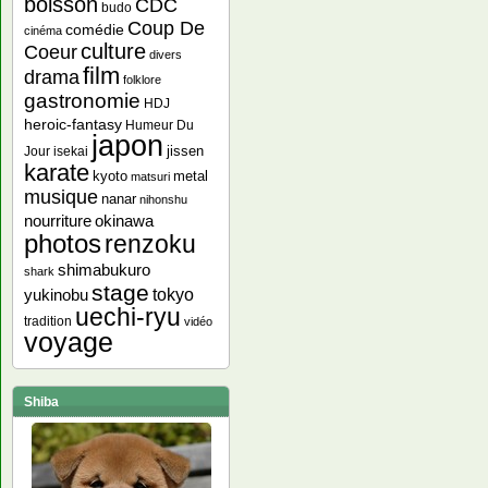
boisson
CDC
budo
Coup De
comédie
cinéma
culture
Coeur
divers
film
drama
folklore
gastronomie
HDJ
heroic-fantasy
Humeur Du
japon
jissen
Jour
isekai
karate
kyoto
metal
matsuri
musique
nanar
nihonshu
nourriture
okinawa
photos
renzoku
shimabukuro
shark
stage
yukinobu
tokyo
uechi-ryu
tradition
vidéo
voyage
Shiba