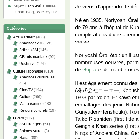
Je viens d’apprendre le d
Sujet:
Uechi-ryû
, Culture,
Japon, Blog, 3615 My Life
Né en 1935, Noriyoshi Ôrai 
de 79 ans à l’hôpital de Ku
Catégories
complications d’une pneum
Arts Martiaux
(406)
veuve.
Annonces AM
(128)
Articles AM
(145)
Noriyoshi Ôrai était un illu
CR arts martiaux
(92)
nombreuses oeuvres, parmi l
Uechi-ryu
(176)
de
Gojira
et de nombreuses 
Culture japonaise
(810)
Annonces culturelles
Il est également connu des 
(96)
(株式会社コーエー, Kabushiki-gai
Ciné/TV
(194)
1978 par Yoichi Erikawa et 
Culture
(296)
emballages des jeux: Nobu
Manga/anime
(183)
Retours culturels
(19)
Gunyuden~Tenshouki), Roma
Taiko Risshiden (first title
Divers
(212)
AM Etrangers
(51)
Genghis Khan series (first 
Animes Autres
(3)
Kings of Ancient China, Ge
Nanar
(55)