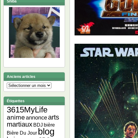
Shiba
Anciens articles
Anciens
articles
Étiquettes
3615MyLife
arts
anime
annonce
martiaux
bière
BDJ
blog
Bière Du Jour