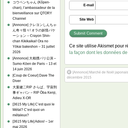
コウペンちゃん (Kôpen-
E-mail
chan), l’ambassadeur de la
bienveillance sur QTORY
Channel
Site Web
[Annonce] クレヨンしんちゃ
ん奇々怪々! オラの妖怪バケ
ーション – Crayon Shin-
chan Kikikaikai! Ora no
Ce site utilise Akismet pour r
Yōkai bakeshon – 31 juillet
2026
la façon dont les données de
[Annonce] 大相撲パリ公演 –
Sumo-Kōen de Paris – 13 et
14 juin 2026
[Annonce] Marché de Noël japonais
[Coup de Coeur] Dave The
décembre 2015
Diver
大葉健二RIP さらば、宇宙刑
事ギャバン – RIP Ōba Kenji,
Adieu X-OR
[3615 My Life] C’est quoi le
Métal? C’est quoi un
métaleux?
[3615 My Life] Adios! – 1er
mai 2026