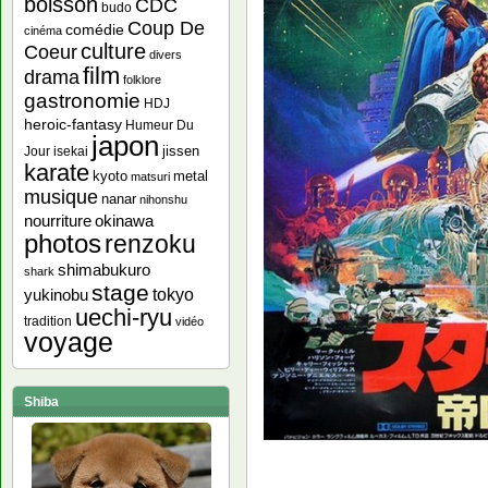
boisson
CDC
budo
Coup De
comédie
cinéma
culture
Coeur
divers
film
drama
folklore
gastronomie
HDJ
heroic-fantasy
Humeur Du
japon
jissen
Jour
isekai
karate
kyoto
metal
matsuri
musique
nanar
nihonshu
nourriture
okinawa
photos
renzoku
shimabukuro
shark
stage
yukinobu
tokyo
uechi-ryu
tradition
vidéo
voyage
Shiba