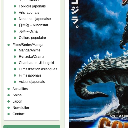
superstitions
Folklore japonais
Arts japonais
Nourriture japonaise
日本酒 – Nihonshu
お茶 – Ocha
Culture populaire
Films/Séries/Manga
Manga/Anime
Renzoku/Drama
Chanbara et Jidai geki
Films d’action asiatiques
Films japonais
Acteurs japonais
Actualités
Shiba
Japon
Newsletter
Contact