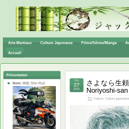
神龍
Shin-
Ryū
Arts-Martiaux
Culture Japonaise
Films/Séries/Manga
Ac
Accueil
Présentation
Oct
さよなら生頼範義さ
Nom:
神龍 Shin-Ryû
27
Noriyoshi-san
2015
Culture
,
Culture japonais