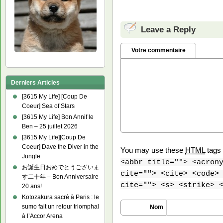
Leave a Reply
Votre commentaire
Derniers Articles
[3615 My Life] [Coup De
Coeur] Sea of Stars
[3615 My Life] Bon Annif le
Ben – 25 juillet 2026
[3615 My Life][Coup De
Coeur] Dave the Diver in the
You may use these
HTML
tags 
Jungle
<abbr title=""> <acron
お誕生日おめでとうございま
cite=""> <cite> <code>
す二十年 – Bon Anniversaire
cite=""> <s> <strike> 
20 ans!
Kotozakura sacré à Paris : le
sumo fait un retour triomphal
Nom
à l’Accor Arena