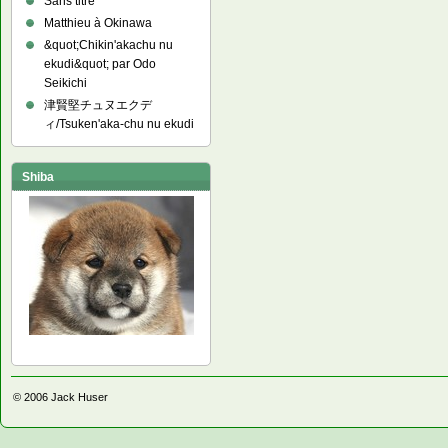
Sans titre
Matthieu à Okinawa
&quot;Chikin'akachu nu
ekudi&quot; par Odo
Seikichi
津賢堅チュヌエクデ
ィ/Tsuken'aka-chu nu ekudi
Shiba
© 2006
Jack Huser