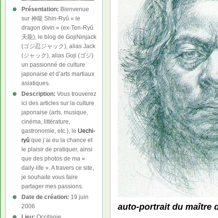
Présentation:
Bienvenue
sur 神龍 Shin-Ryû « le
dragon divin » (ex-Ten-Ryû
天龍), le blog de GojiNinjack
(ゴジ忍ジャック), alias Jack
(ジャック), alias Goji (ゴジ)
un passionné de culture
japonaise et d’arts martiaux
asiatiques.
Description:
Vous trouverez
ici des articles sur la culture
japonaise (arts, musique,
cinéma, littérature,
gastronomie, etc.), le
Uechi-
ryû
que j’ai eu la chance et
le plaisir de pratiquer, ainsi
que des photos de ma «
daily-life ». A travers ce site,
je souhaite vous faire
partager mes passions.
Date de création:
19 juin
auto-portrait du maître
2006
Lieu:
Occitanie