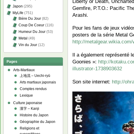
Liberty or Death, Uncharted 
Japon
(295)
Gemfire, P.T.O.: Pacific The
MyLife
(751)
Arashi.
Bière Du Jour
(82)
Coup De Coeur
(116)
Pour les fans de jeux vidéos 
Humeur Du Jour
(53)
posters de la série Metal G
Metal
(49)
http://metalgear.wikia.com/
Vin du Jour
(12)
Il a également représenté l
Goonies »:
http://kotaku.c
Pages
illustrator-1738903632
Arts-Martiaux
上地流 – Uechi-ryū
Son site internet:
http://ohra
Arts martiaux japonais
Comptes rendus
Lexique
Culture japonaise
漢字 – Kanji
Histoire du Japon
Géographie du Japon
Religions et