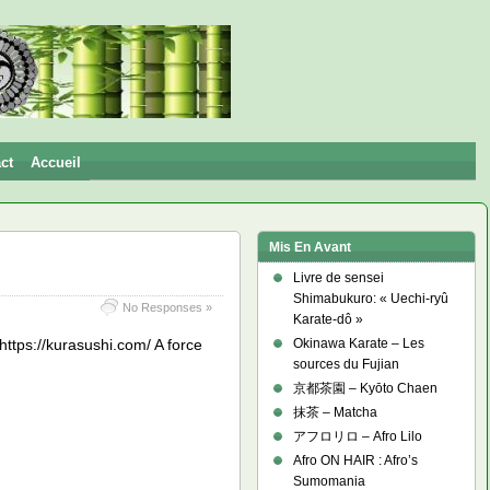
ct
Accueil
Mis En Avant
Livre de sensei
Shimabukuro: « Uechi-ryû
No Responses »
Karate-dô »
https://kurasushi.com/ A force
Okinawa Karate – Les
sources du Fujian
京都茶園 – Kyōto Chaen
抹茶 – Matcha
アフロリロ – Afro Lilo
Afro ON HAIR : Afro’s
Sumomania