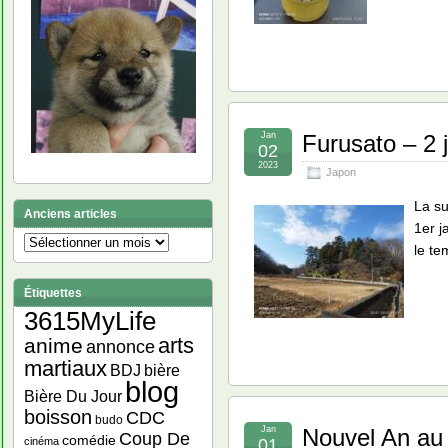
Jan
Furusato – 2 
02
2023
Japon
La su
Anciens articles
1er j
Anciens
le t
articles
Étiquettes
3615MyLife
arts
anime
annonce
martiaux
bière
BDJ
blog
Bière Du Jour
boisson
CDC
budo
Jan
Nouvel An au 
Coup De
comédie
cinéma
01