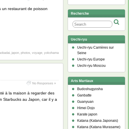
ns un restaurant de poisson
Recherche
Uechi-ryu
Uechi-ryu Carrières sur
Seine
aobadai
,
japon
,
photos
,
voyage
,
yokohama
Uechi-ryu Europe
Uechi-ryu Moscou
Arts Martiaux
No Responses »
Budoshugyosha
resté à la maison à regarder des
Ganbatte
n Starbucks au Japon, car il y a
Guanyuan
Himei Dojo
Karate japon
Katana (Katana Japonais)
Katana (Katana Murasame)