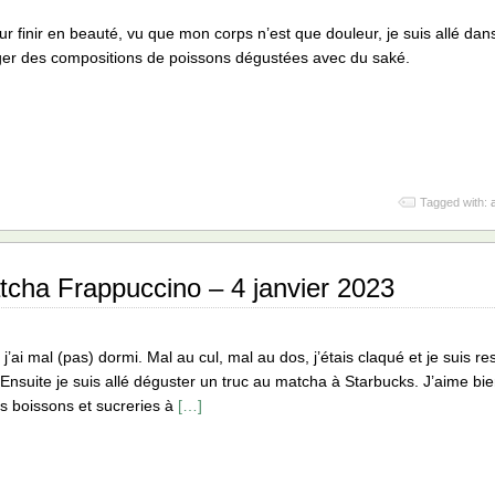
ur finir en beauté, vu que mon corps n’est que douleur, je suis allé da
er des compositions de poissons dégustées avec du saké.
Tagged with:
cha Frappuccino – 4 janvier 2023
 j’ai mal (pas) dormi. Mal au cul, mal au dos, j’étais claqué et je suis 
Ensuite je suis allé déguster un truc au matcha à Starbucks. J’aime bie
es boissons et sucreries à
[…]