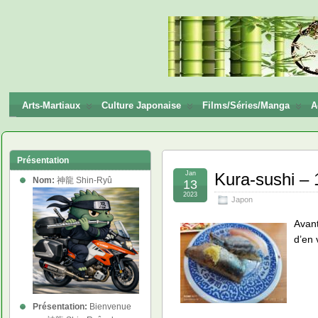
神龍
Shin-
Ryū
Arts-Martiaux
Culture Japonaise
Films/Séries/Manga
A
Présentation
Jan
Kura-sushi – 
Nom:
神龍 Shin-Ryû
13
2023
Japon
Avant
d’en 
Présentation:
Bienvenue