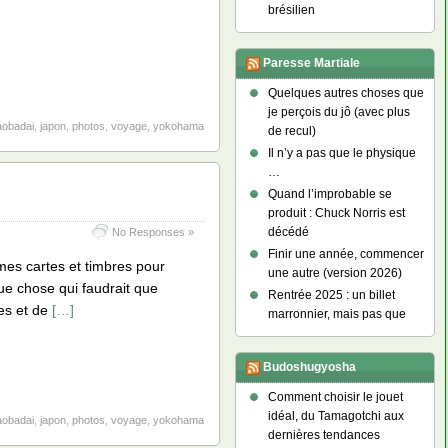
brésilien
Paresse Martiale
Quelques autres choses que
je perçois du jô (avec plus
aobadai
,
japon
,
photos
,
voyage
,
yokohama
de recul)
Il n’y a pas que le physique
…
Quand l’improbable se
produit : Chuck Norris est
décédé
No Responses »
Finir une année, commencer
mes cartes et timbres pour
une autre (version 2026)
que chose qui faudrait que
Rentrée 2025 : un billet
ues et de
[…]
marronnier, mais pas que
Budoshugyosha
Comment choisir le jouet
idéal, du Tamagotchi aux
aobadai
,
japon
,
photos
,
voyage
,
yokohama
dernières tendances