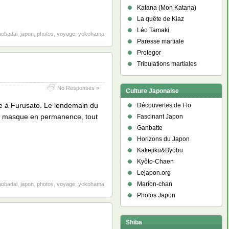
Katana (Mon Katana)
La quête de Kiaz
Léo Tamaki
aobadai
,
japon
,
photos
,
voyage
,
yokohama
Paresse martiale
Protegor
Tribulations martiales
No Responses »
Culture Japonaise
lade à Furusato. Le lendemain du
Découvertes de Flo
 du masque en permanence, tout
Fascinant Japon
Ganbatte
Horizons du Japon
Kakejiku&Byōbu
Kyôto-Chaen
Lejapon.org
Marion-chan
aobadai
,
japon
,
photos
,
voyage
,
yokohama
Photos Japon
Shiba