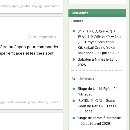
aobadai
,
japon
,
photos
,
voyage
,
yokohama
Actualités
Culture
:
クレヨンしんちゃん奇々
怪々! オラの妖怪バケーショ
No Responses »
ン – Crayon Shin-chan
é d’être au Japon pour commander
Kikikaikai! Ora no Yōkai
per efficaces et les thés sont
bakeshon – 31 juillet 2026
Sabaton à Nimes le 17 juin
2026
Arts-Martiaux
:
Stage de Uechi-Ryû – 24
mai 2026
大相撲パリ公演 – Sumo-
gged with:
aobadai
,
japon
,
photos
,
voyage
Kōen de Paris – 13 et 14
juin 2026
Stage de karate à Marseille
– 25 et 26 avril 2026