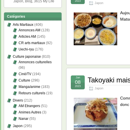
Japon, Blog, 3615 My Life
2023
Japon
Aujou
Catégories
Matsu
Arts Martiaux
(406)
Annonces AM
(128)
Articles AM
(145)
CR arts martiaux
(92)
Uechi-ryu
(176)
Culture japonaise
(810)
Annonces culturelles
(96)
Ciné/TV
(194)
Jan
Takoyaki mais
Culture
(296)
08
2023
Manga/anime
(183)
Japon
Retours culturels
(19)
Comme
Divers
(212)
donc 
AM Etrangers
(51)
Animes Autres
(3)
Nanar
(55)
Japon
(295)