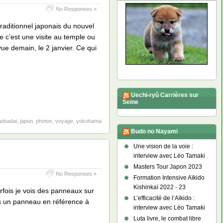
No Responses »
aditionnel japonais du nouvel
te c’est une visite au temple ou
vue demain, le 2 janvier. Ce qui
Uechi-ryû Carrières sur
Seine
aobadai
,
japon
,
photos
,
voyage
,
yokohama
Budo no Nayami
Une vision de la voie :
interview avec Léo Tamaki
Masters Tour Japon 2023
No Responses »
Formation Intensive Aïkido
Kishinkaï 2022 - 23
arfois je vois des panneaux sur
L’efficacité de l’Aïkido :
is un panneau en référence à
interview avec Léo Tamaki
Luta livre, le combat libre