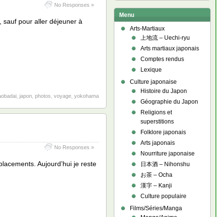
No Responses »
Menu
, sauf pour aller déjeuner à
Arts-Martiaux
上地流 – Uechi-ryu
Arts martiaux japonais
Comptes rendus
Lexique
Culture japonaise
Histoire du Japon
aobadai
,
japon
,
photos
,
voyage
,
yokohama
Géographie du Japon
Religions et
superstitions
Folklore japonais
Arts japonais
No Responses »
Nourriture japonaise
placements. Aujourd’hui je reste
日本酒 – Nihonshu
お茶 – Ocha
漢字 – Kanji
Culture populaire
Films/Séries/Manga