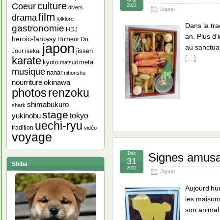
culture
Coeur
2023
divers
Japon
film
drama
folklore
Dans la tr
gastronomie
HDJ
an. Plus d’
heroic-fantasy
Humeur Du
japon
au sanctuai
jissen
Jour
isekai
[…]
karate
kyoto
metal
matsuri
musique
nanar
nihonshu
nourriture
okinawa
photos
renzoku
shimabukuro
shark
stage
yukinobu
tokyo
uechi-ryu
tradition
vidéo
voyage
Déc
Signes amusa
31
Shiba
2022
Japon
Aujourd’hui
les maison
son animal 