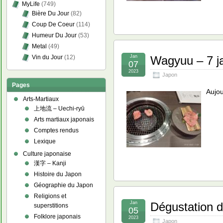
MyLife
(749)
Bière Du Jour
(82)
Coup De Coeur
(114)
Humeur Du Jour
(53)
Metal
(49)
Jan
Wagyuu – 7 j
Vin du Jour
(12)
07
2023
Japon
Pages
Aujou
Arts-Martiaux
上地流 – Uechi-ryū
Arts martiaux japonais
Comptes rendus
Lexique
Culture japonaise
漢字 – Kanji
Histoire du Japon
Géographie du Japon
Religions et
Jan
Dégustation d
superstitions
05
Folklore japonais
2023
Japon