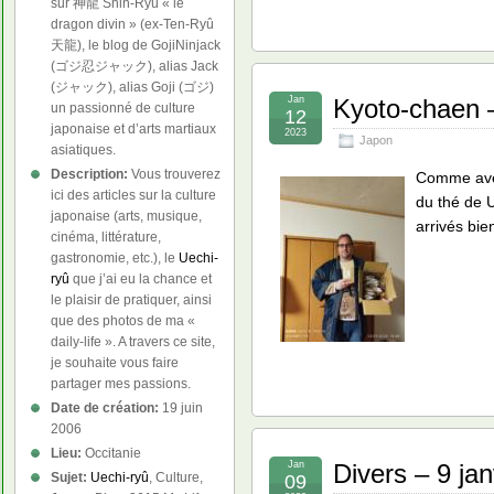
sur 神龍 Shin-Ryû « le
dragon divin » (ex-Ten-Ryû
天龍), le blog de GojiNinjack
(ゴジ忍ジャック), alias Jack
(ジャック), alias Goji (ゴジ)
Jan
Kyoto-chaen –
un passionné de culture
12
japonaise et d’arts martiaux
2023
Japon
asiatiques.
Description:
Vous trouverez
Comme avec
ici des articles sur la culture
du thé de U
japonaise (arts, musique,
arrivés bi
cinéma, littérature,
gastronomie, etc.), le
Uechi-
ryû
que j’ai eu la chance et
le plaisir de pratiquer, ainsi
que des photos de ma «
daily-life ». A travers ce site,
je souhaite vous faire
partager mes passions.
Date de création:
19 juin
2006
Lieu:
Occitanie
Jan
Divers – 9 ja
Sujet:
Uechi-ryû
, Culture,
09