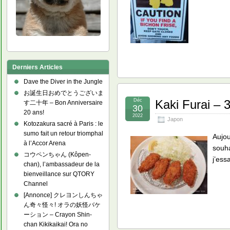
Derniers Articles
Dave the Diver in the Jungle
お誕生日おめでとうございま
Déc
Kaki Furai –
す二十年 – Bon Anniversaire
30
20 ans!
2022
Japon
Kotozakura sacré à Paris : le
sumo fait un retour triomphal
Aujou
à l’Accor Arena
souha
コウペンちゃん (Kôpen-
j’ess
chan), l’ambassadeur de la
bienveillance sur QTORY
Channel
[Annonce] クレヨンしんちゃ
ん奇々怪々! オラの妖怪バケ
ーション – Crayon Shin-
chan Kikikaikai! Ora no