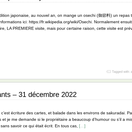
adition japonaise, au nouvel an, on mange un osechi (御節料) un repas tr
informations ici: https://fr.wikipedia.org/wiki/Osechi. Normalement ensui
re, LA PREMIERE visite, mais pour certaine raison, cette visite est pré
Tagged with:
nts – 31 décembre 2022
 c’est écriture des cartes, et balade dans les environs de sakuradai. P
s et je me demande si le propriétaire a beaucoup d’humour ou s’il a m
sans savoir ce qui était écrit. En tous cas,
[…]