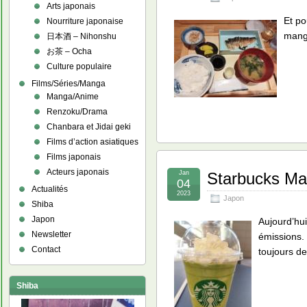
Arts japonais
Et po
Nourriture japonaise
mang
日本酒 – Nihonshu
お茶 – Ocha
Culture populaire
Films/Séries/Manga
Manga/Anime
Renzoku/Drama
Chanbara et Jidai geki
Films d’action asiatiques
Films japonais
Acteurs japonais
Jan
Starbucks Mat
04
Actualités
2023
Japon
Shiba
Japon
Aujourd’hui
Newsletter
émissions. 
Contact
toujours d
Shiba