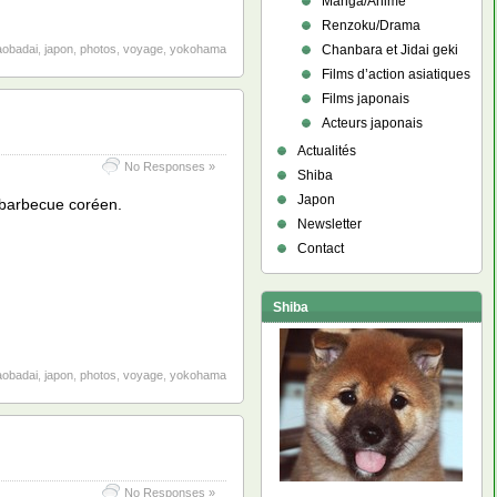
Manga/Anime
Renzoku/Drama
aobadai
,
japon
,
photos
,
voyage
,
yokohama
Chanbara et Jidai geki
Films d’action asiatiques
Films japonais
Acteurs japonais
Actualités
No Responses »
Shiba
Japon
 barbecue coréen.
Newsletter
Contact
Shiba
aobadai
,
japon
,
photos
,
voyage
,
yokohama
No Responses »