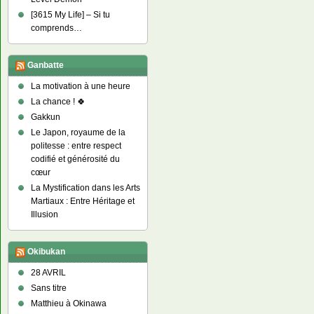
[3615 My Life] – Si tu
comprends…
Ganbatte
La motivation à une heure
La chance ! 🍀
Gakkun
Le Japon, royaume de la
politesse : entre respect
codifié et générosité du
cœur
La Mystification dans les Arts
Martiaux : Entre Héritage et
Illusion
Okibukan
28 AVRIL
Sans titre
Matthieu à Okinawa