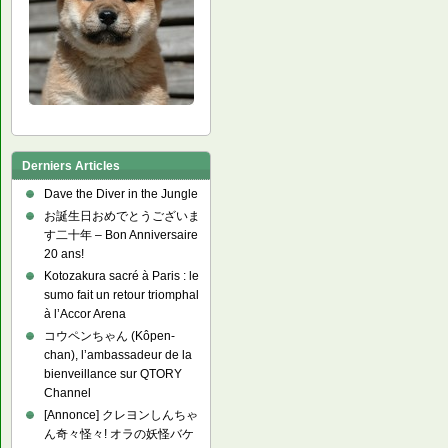
Derniers Articles
Dave the Diver in the Jungle
お誕生日おめでとうございま
す二十年 – Bon Anniversaire
20 ans!
Kotozakura sacré à Paris : le
sumo fait un retour triomphal
à l’Accor Arena
コウペンちゃん (Kôpen-
chan), l’ambassadeur de la
bienveillance sur QTORY
Channel
[Annonce] クレヨンしんちゃ
ん奇々怪々! オラの妖怪バケ