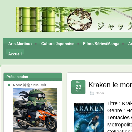
神龍
Shin-
Ryū
Arts-Martiaux
Culture Japonaise
Films/Séries/Manga
Ac
Accueil
Présentation
Déc
Kraken le mon
Nom:
神龍 Shin-Ryû
23
2013
Nanar
Titre : Kr
Genre : Hor
Tentacles
Metropolit
Collection