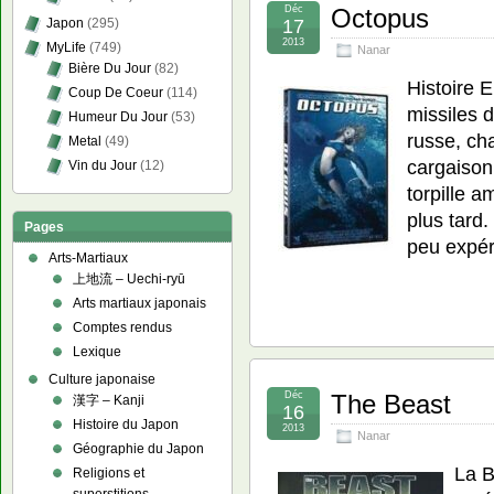
Déc
Octopus
Japon
(295)
17
2013
MyLife
(749)
Nanar
Bière Du Jour
(82)
Histoire 
Coup De Coeur
(114)
missiles 
Humeur Du Jour
(53)
russe, ch
Metal
(49)
cargaison
Vin du Jour
(12)
torpille a
plus tard
Pages
peu expér
Arts-Martiaux
上地流 – Uechi-ryū
Arts martiaux japonais
Comptes rendus
Lexique
Culture japonaise
Déc
The Beast
漢字 – Kanji
16
Histoire du Japon
2013
Nanar
Géographie du Japon
La B
Religions et