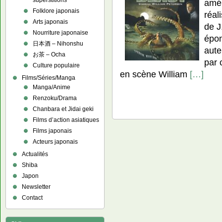
superstitions
amér
Folklore japonais
réal
Arts japonais
de J
Nourriture japonaise
épon
日本酒 – Nihonshu
aute
お茶 – Ocha
par 
Culture populaire
en scène William
[…]
Films/Séries/Manga
Manga/Anime
Renzoku/Drama
Chanbara et Jidai geki
Films d’action asiatiques
Films japonais
Acteurs japonais
Actualités
Shiba
Japon
Newsletter
Contact