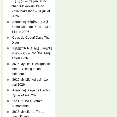
ーション – Crayon Shin-
chan Kikikaikai! Ora no
Yōkai bakeshon – 31 juillet
2026
[Annonce] 大相撲パリ公演 –
Sumo-Kōen de Paris – 13 et
14 juin 2026
[Coup de Coeur] Dave The
Diver
大葉健二RIP さらば、宇宙刑
事ギャバン – RIP Ōba Kenji,
Adieu X-OR
[3615 My Life] C’est quoi le
Métal? C’est quoi un
métaleux?
[3615 My Life] Adios! – 1er
mai 2026
[Annonce] Stage de Uechi-
Ryû – 24 mai 2026
Afro ON HAIR – Afro’s
Sumomania
[3615 My Life] … Threat
Level Demon