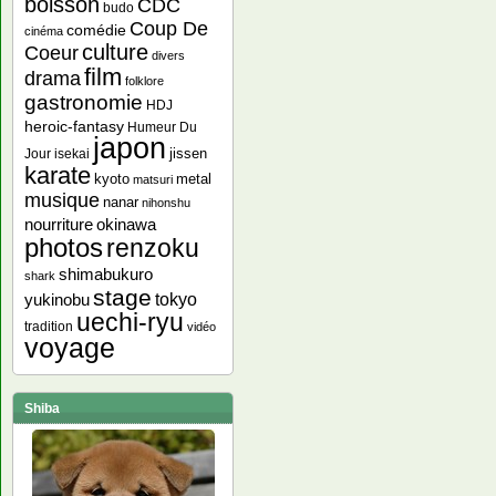
boisson
CDC
budo
Coup De
comédie
cinéma
culture
Coeur
divers
film
drama
folklore
gastronomie
HDJ
heroic-fantasy
Humeur Du
japon
jissen
Jour
isekai
karate
kyoto
metal
matsuri
musique
nanar
nihonshu
nourriture
okinawa
photos
renzoku
shimabukuro
shark
stage
yukinobu
tokyo
uechi-ryu
tradition
vidéo
voyage
Shiba