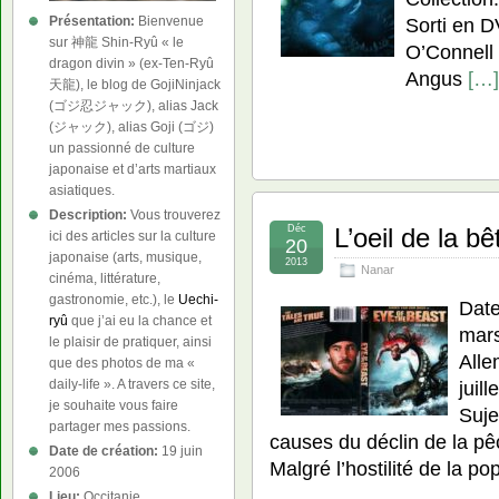
Présentation:
Bienvenue
Sorti en D
sur 神龍 Shin-Ryû « le
O’Connell V
dragon divin » (ex-Ten-Ryû
Angus
[…]
天龍), le blog de GojiNinjack
(ゴジ忍ジャック), alias Jack
(ジャック), alias Goji (ゴジ)
un passionné de culture
japonaise et d’arts martiaux
asiatiques.
Description:
Vous trouverez
Déc
L’oeil de la bê
ici des articles sur la culture
20
japonaise (arts, musique,
2013
Nanar
cinéma, littérature,
gastronomie, etc.), le
Uechi-
Date
ryû
que j’ai eu la chance et
mars
le plaisir de pratiquer, ainsi
Alle
que des photos de ma «
juil
daily-life ». A travers ce site,
je souhaite vous faire
Suje
partager mes passions.
causes du déclin de la p
Date de création:
19 juin
Malgré l’hostilité de la po
2006
Lieu:
Occitanie