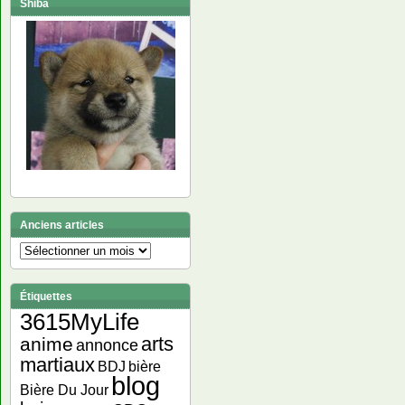
Shiba
Anciens articles
Anciens
articles
Étiquettes
3615MyLife
arts
anime
annonce
martiaux
bière
BDJ
blog
Bière Du Jour