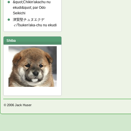
&quot;Chikin'akachu nu
ekudi&quot; par Odo
Seikichi
津賢堅チュヌエクデ
ィ/Tsuken'aka-chu nu ekudi
Shiba
© 2006
Jack Huser