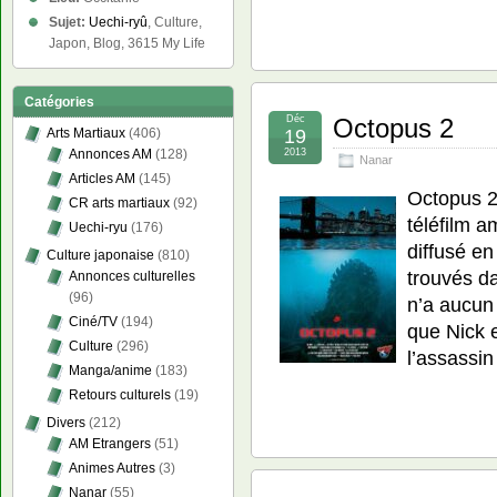
Sujet:
Uechi-ryû
, Culture,
Japon, Blog, 3615 My Life
Catégories
Déc
Octopus 2
19
Arts Martiaux
(406)
2013
Annonces AM
(128)
Nanar
Articles AM
(145)
Octopus 2
CR arts martiaux
(92)
téléfilm a
Uechi-ryu
(176)
diffusé e
Culture japonaise
(810)
trouvés d
Annonces culturelles
(96)
n’a aucun 
Ciné/TV
(194)
que Nick 
Culture
(296)
l’assassi
Manga/anime
(183)
Retours culturels
(19)
Divers
(212)
AM Etrangers
(51)
Animes Autres
(3)
Nanar
(55)