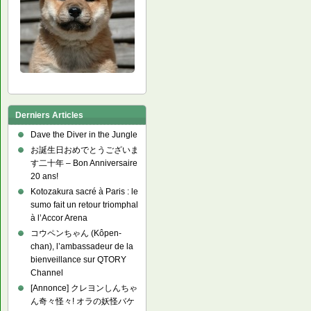
Derniers Articles
Dave the Diver in the Jungle
お誕生日おめでとうございま
す二十年 – Bon Anniversaire
20 ans!
Kotozakura sacré à Paris : le
sumo fait un retour triomphal
à l’Accor Arena
コウペンちゃん (Kôpen-
chan), l’ambassadeur de la
bienveillance sur QTORY
Channel
[Annonce] クレヨンしんちゃ
ん奇々怪々! オラの妖怪バケ