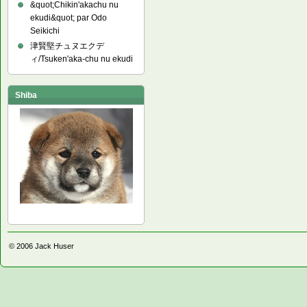
&quot;Chikin'akachu nu
ekudi&quot; par Odo
Seikichi
津賢堅チュヌエクデ
ィ/Tsuken'aka-chu nu ekudi
Shiba
© 2006
Jack Huser