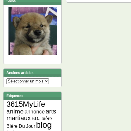
Shiba
Anciens articles
Anciens
articles
Étiquettes
3615MyLife
arts
anime
annonce
martiaux
bière
BDJ
blog
Bière Du Jour