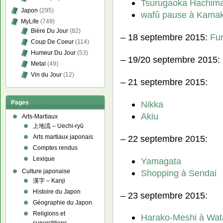
Tsurugaoka Hachim
Japon
(295)
wafû pause à Kama
MyLife
(749)
Bière Du Jour
(82)
– 18 septembre 2015:
Fu
Coup De Coeur
(114)
Humeur Du Jour
(53)
– 19/20 septembre 2015:
Metal
(49)
Vin du Jour
(12)
– 21 septembre 2015:
Nikka
Pages
Akiu
Arts-Martiaux
上地流 – Uechi-ryū
– 22 septembre 2015:
Arts martiaux japonais
Comptes rendus
Lexique
Yamagata
Shopping à Sendai
Culture japonaise
漢字 – Kanji
Histoire du Japon
– 23 septembre 2015:
Géographie du Japon
Religions et
Harako-Meshi à Wat