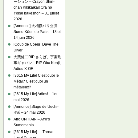
ーション – Crayon Shin-
chan Kikikaikai! Ora no
Yōkai bakeshon – 31 juillet
2026
[Annonce] 大相撲パリ公演 –
Sumo-Kōen de Paris – 13 et
14 juin 2026
[Coup de Coeur] Dave The
Diver
大葉健二RIP さらば、宇宙刑
事ギャバン – RIP Ōba Kenji,
Adieu X-OR
[3615 My Life] C’est quoi le
Métal? C’est quoi un
métaleux?
[3615 My Life] Adios! – 1er
mai 2026
[Annonce] Stage de Uechi-
Ryû – 24 mai 2026
Afro ON HAIR – Afro’s
Sumomania
[3615 My Life] … Threat
Level Demon