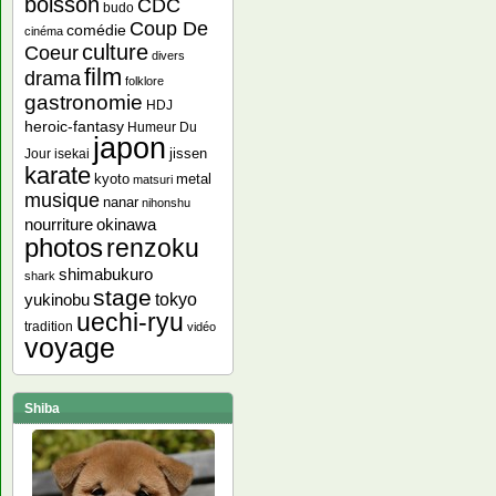
boisson
CDC
budo
Coup De
comédie
cinéma
culture
Coeur
divers
film
drama
folklore
gastronomie
HDJ
heroic-fantasy
Humeur Du
japon
jissen
Jour
isekai
karate
kyoto
metal
matsuri
musique
nanar
nihonshu
nourriture
okinawa
photos
renzoku
shimabukuro
shark
stage
yukinobu
tokyo
uechi-ryu
tradition
vidéo
voyage
Shiba