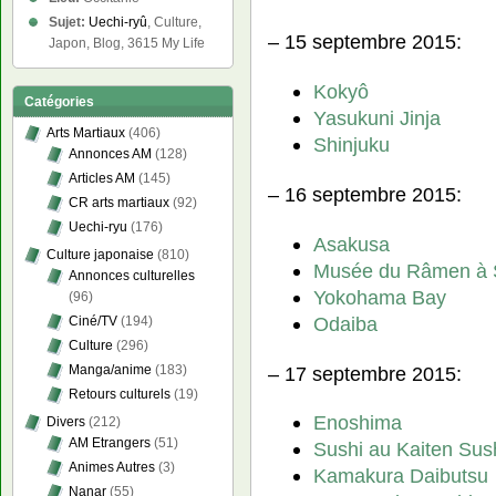
Sujet:
Uechi-ryû
, Culture,
– 15 septembre 2015:
Japon, Blog, 3615 My Life
Kokyô
Catégories
Yasukuni Jinja
Arts Martiaux
(406)
Shinjuku
Annonces AM
(128)
Articles AM
(145)
– 16 septembre 2015:
CR arts martiaux
(92)
Uechi-ryu
(176)
Asakusa
Culture japonaise
(810)
Musée du Râmen à 
Annonces culturelles
Yokohama Bay
(96)
Odaiba
Ciné/TV
(194)
Culture
(296)
– 17 septembre 2015:
Manga/anime
(183)
Retours culturels
(19)
Enoshima
Divers
(212)
AM Etrangers
(51)
Sushi au Kaiten Sus
Animes Autres
(3)
Kamakura Daibutsu
Nanar
(55)