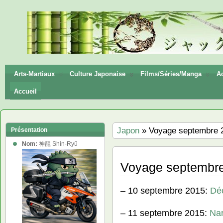
神龍
Shin-
Ryū
Arts-Martiaux
Culture Japonaise
Films/Séries/Manga
Ac
Accueil
Japon
» Voyage septembre 
Présentation
Nom:
神龍 Shin-Ryû
Voyage septembr
– 10 septembre 2015:
Dé
– 11 septembre 2015:
Nar