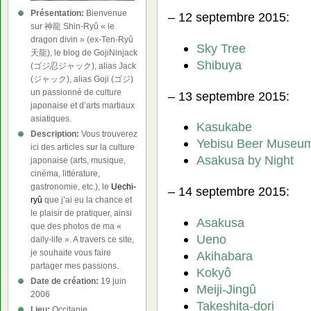
Présentation:
Bienvenue
– 12 septembre 2015:
sur 神龍 Shin-Ryû « le
dragon divin » (ex-Ten-Ryû
Sky Tree
天龍), le blog de GojiNinjack
Shibuya
(ゴジ忍ジャック), alias Jack
(ジャック), alias Goji (ゴジ)
un passionné de culture
– 13 septembre 2015:
japonaise et d’arts martiaux
asiatiques.
Kasukabe
Description:
Vous trouverez
Yebisu Beer Museu
ici des articles sur la culture
Asakusa by Night
japonaise (arts, musique,
cinéma, littérature,
gastronomie, etc.), le
Uechi-
– 14 septembre 2015:
ryû
que j’ai eu la chance et
le plaisir de pratiquer, ainsi
Asakusa
que des photos de ma «
Ueno
daily-life ». A travers ce site,
je souhaite vous faire
Akihabara
partager mes passions.
Kokyô
Date de création:
19 juin
Meiji-Jingû
2006
Takeshita-dori
Lieu:
Occitanie