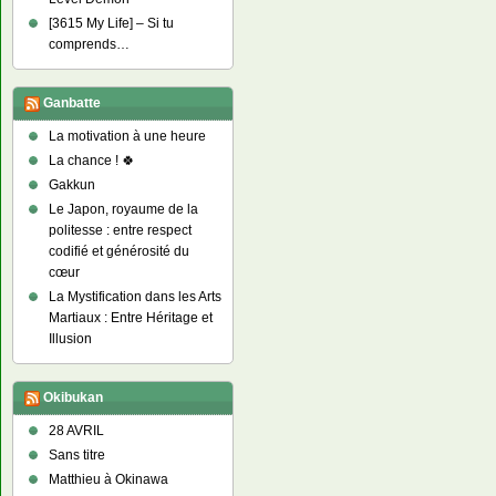
[3615 My Life] – Si tu
comprends…
Ganbatte
La motivation à une heure
La chance ! 🍀
Gakkun
Le Japon, royaume de la
politesse : entre respect
codifié et générosité du
cœur
La Mystification dans les Arts
Martiaux : Entre Héritage et
Illusion
Okibukan
28 AVRIL
Sans titre
Matthieu à Okinawa