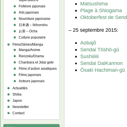
superstitions
Matsushima
Folklore japonais
Plage à Shiogama
Arts japonais
Oktoberfest de Send
Nourriture japonaise
日本酒 – Nihonshu
– 25 septembre 2015:
お茶 – Ocha
Culture populaire
Aobajô
Films/Séries/Manga
Sendai Tōshō-gū
Manga/Anime
Sushiiiiii
Renzoku/Drama
Sendai DaiKannon
Chanbara et Jidai geki
Films d’action asiatiques
Ōsaki Hachiman-gū
Films japonais
Acteurs japonais
Actualités
Shiba
Japon
Newsletter
Contact