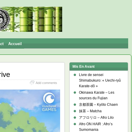
ct
Accueil
Mis En Avant
ive
Livre de sensei
Shimabukuro: « Uechi-ryû
Add comments
Karate-dô »
Okinawa Karate – Les
sources du Fujian
京都茶園 – Kyōto Chaen
抹茶 – Matcha
アフロリロ – Afro Lilo
Afro ON HAIR : Afro’s
Sumomania