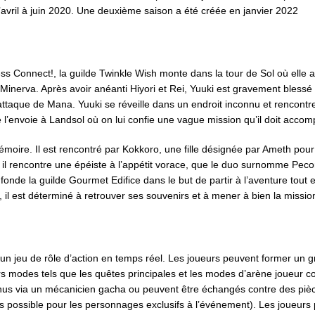
avril à juin 2020. Une deuxième saison a été créée en janvier 2022
s Connect!, la guilde Twinkle Wish monte dans la tour de Sol où elle a
Minerva. Après avoir anéanti Hiyori et Rei, Yuuki est gravement blessé
 l’attaque de Mana. Yuuki se réveille dans un endroit inconnu et rencont
 l’envoie à Landsol où on lui confie une vague mission qu’il doit accomp
émoire. Il est rencontré par Kokkoro, une fille désignée par Ameth pou
l rencontre une épéiste à l’appétit vorace, que le duo surnomme Pecorin
fonde la guilde Gourmet Edifice dans le but de partir à l’aventure tout
i, il est déterminé à retrouver ses souvenirs et à mener à bien la missio
un jeu de rôle d’action en temps réel. Les joueurs peuvent former un
s modes tels que les quêtes principales et les modes d’arène joueur 
us via un mécanicien gacha ou peuvent être échangés contre des piè
s possible pour les personnages exclusifs à l’événement). Les joueur