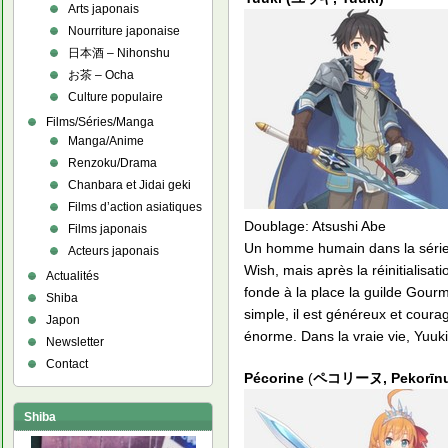
Arts japonais
Nourriture japonaise
日本酒 – Nihonshu
お茶 – Ocha
Culture populaire
Films/Séries/Manga
Manga/Anime
Renzoku/Drama
Chanbara et Jidai geki
Films d’action asiatiques
Doublage: Atsushi Abe
Films japonais
Un homme humain dans la série 
Acteurs japonais
Wish, mais après la réinitialis
Actualités
fonde à la place la guilde Gourm
Shiba
simple, il est généreux et coura
Japon
énorme. Dans la vraie vie, Yuuki
Newsletter
Contact
Pécorine
(
ペコリーヌ, Pekorīn
Shiba