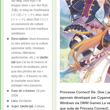
sur 神龍 Shin-Ryû « le
dragon divin » (ex-Ten-Ryû
天龍), le blog de GojiNinjack
(ゴジ忍ジャック), alias Jack
(ジャック), alias Goji (ゴジ)
un passionné de culture
japonaise et d’arts martiaux
asiatiques.
Description:
Vous trouverez
ici des articles sur la culture
japonaise (arts, musique,
cinéma, littérature,
gastronomie, etc.), le
Uechi-
ryû
que j’ai eu la chance et
le plaisir de pratiquer, ainsi
que des photos de ma «
daily-life ». A travers ce site,
je souhaite vous faire
partager mes passions.
Date de création:
19 juin
Princesse Connect! Re: Dive (
2006
japonais développé par Cygames .
Lieu:
Occitanie
Windows via DMM Games.La versi
Sujet:
Uechi-ryû
, Culture,
que suite de Princess Connect!, 