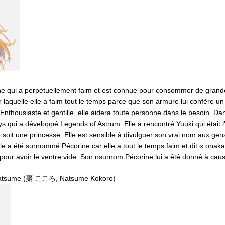
 qui a perpétuellement faim et est connue pour consommer de grandes
r laquelle elle a faim tout le temps parce que son armure lui confère u
Enthousiaste et gentille, elle aidera toute personne dans le besoin. Dans
ays qui a développé Legends of Astrum. Elle a rencontré Yuuki qui était 
e soit une princesse. Elle est sensible à divulguer son vrai nom aux gen
lle a été surnommé Pécorine car elle a tout le temps faim et dit « ona
pour avoir le ventre vide. Son nsurnom Pécorine lui a été donné à caus
Natsume (棗 こころ, Natsume Kokoro)