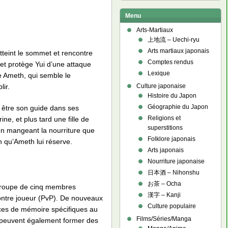
Menu
Arts-Martiaux
上地流 – Uechi-ryu
Arts martiaux japonais
tteint le sommet et rencontre
Comptes rendus
 et protège Yui d’une attaque
Lexique
re Ameth, qui semble le
lir.
Culture japonaise
Histoire du Japon
Géographie du Japon
r être son guide dans ses
Religions et
e, et plus tard une fille de
superstitions
 en mangeant la nourriture que
Folklore japonais
n qu’Ameth lui réserve.
Arts japonais
Nourriture japonaise
日本酒 – Nihonshu
お茶 – Ocha
 groupe de cinq membres
漢字 – Kanji
contre joueur (PvP). De nouveaux
Culture populaire
ces de mémoire spécifiques au
Films/Séries/Manga
s peuvent également former des