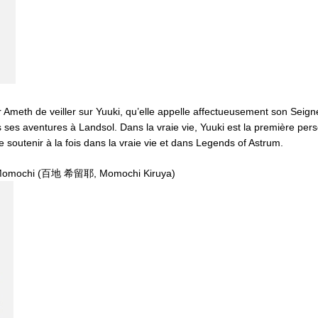
r Ameth de veiller sur Yuuki, qu’elle appelle affectueusement son Seigneu
 ses aventures à Landsol. Dans la vraie vie, Yuuki est la première pers
e soutenir à la fois dans la vraie vie et dans Legends of Astrum.
 Momochi (百地 希留耶, Momochi Kiruya)