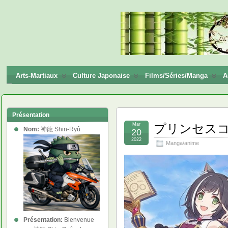
神龍
Shin-
Ryū
Arts-Martiaux
Culture Japonaise
Films/Séries/Manga
A
Présentation
Mar
プリンセスコネクトR
Nom:
神龍 Shin-Ryû
20
2022
Manga/anime
Présentation:
Bienvenue