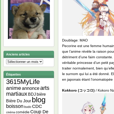
Doublage: MAO
Pecorine est une femme humaine
que l’anime révèle la raison pou
Anciens articles
détriment d’une faim constante. 
Anciens
véritable princesse d’un petit p
articles
traiter normalement, bien qu’ell
le surnom qui lui a été donné. E
Étiquettes
en japonais étant l’onomatopée 
3615MyLife
arts
anime
annonce
Kokkoro (コッコロ)
/ Kokoro 
martiaux
bière
BDJ
blog
Bière Du Jour
boisson
CDC
budo
Coup De
comédie
cinéma