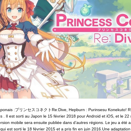
 japonais :プリンセスコネクトRe:Dive, Hepburn : Purinsesu Konekuto! Ridai
 Il est sorti au Japon le 15 février 2018 pour Android et iOS, et le 2
on mobile sera ensuite publiée dans d’autres régions. Le jeu a été 
qui est sorti le 18 février 2015 et a pris fin en juin 2016.Une adaptatio