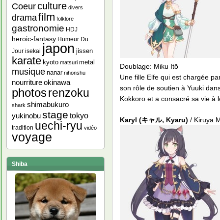
culture
Coeur
divers
film
drama
folklore
gastronomie
HDJ
heroic-fantasy
Humeur Du
japon
jissen
Jour
isekai
karate
kyoto
metal
matsuri
Doublage: Miku Itō
musique
nanar
nihonshu
Une fille Elfe qui est chargée pa
nourriture
okinawa
son rôle de soutien à Yuuki dans
photos
renzoku
Kokkoro et a consacré sa vie à l
shimabukuro
shark
stage
yukinobu
tokyo
Karyl (キャル, Kyaru)
/ Kiruya
uechi-ryu
tradition
vidéo
voyage
Shiba