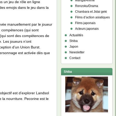
Manga/Anime
ns un jeu de rôle en ligne
Renzoku/Drama
 des emojis dans le jeu dans la
Chanbara et Jidai geki
Films d’action asiatiques
Films japonais
ivée manuellement par le joueur
Acteurs japonais
x compétences (qui sont
Actualités
(qui sont des compétences de
Shiba
e. Les joueurs n’ont
Japon
ception d’un Union Burst.
Newsletter
personnage est activée dès que
Contact
Shiba
bjectif est d’explorer Landsol
e la nourriture. Pecorine est le