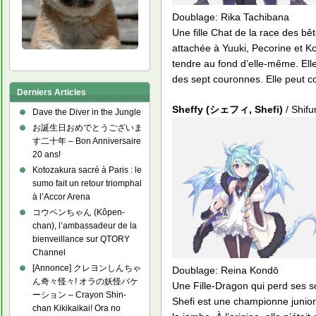
Doublage: Rika Tachibana
Une fille Chat de la race des bê
attachée à Yuuki, Pecorine et K
tendre au fond d’elle-même. Elle
des sept couronnes. Elle peut con
Derniers Articles
Sheffy (シェフィ, Shefi)
/ Shif
Dave the Diver in the Jungle
お誕生日おめでとうございま
す二十年 – Bon Anniversaire
20 ans!
Kotozakura sacré à Paris : le
sumo fait un retour triomphal
à l’Accor Arena
コウペンちゃん (Kôpen-
chan), l’ambassadeur de la
bienveillance sur QTORY
Channel
[Annonce] クレヨンしんちゃ
Doublage: Reina Kondō
ん奇々怪々! オラの妖怪バケ
Une Fille-Dragon qui perd ses s
ーション – Crayon Shin-
Shefi est une championne junior
chan Kikikaikai! Ora no