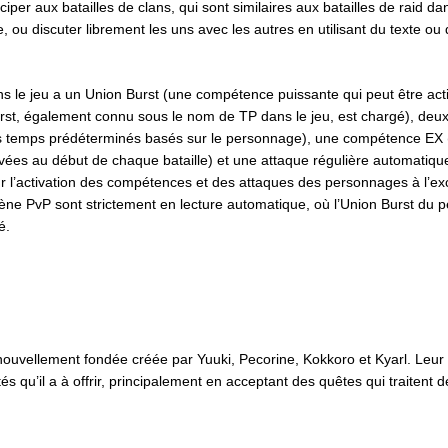
iciper aux batailles de clans, qui sont similaires aux batailles de raid da
 ou discuter librement les uns avec les autres en utilisant du texte ou
 le jeu a un Union Burst (une compétence puissante qui peut être act
st, également connu sous le nom de TP dans le jeu, est chargé), deu
s temps prédéterminés basés sur le personnage), une compétence EX 
tivées au début de chaque bataille) et une attaque régulière automatiqu
 l’activation des compétences et des attaques des personnages à l’ex
ne PvP sont strictement en lecture automatique, où l’Union Burst du 
é.
nouvellement fondée créée par Yuuki, Pecorine, Kokkoro et Kyarl. Leur o
és qu’il a à offrir, principalement en acceptant des quêtes qui traitent d