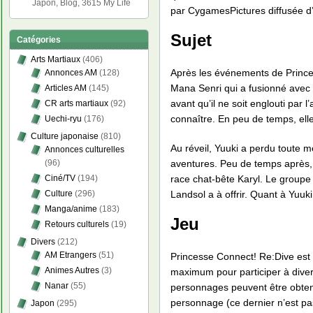
Japon, Blog, 3615 My Life
par CygamesPictures diffusée d’
Sujet
Catégories
Arts Martiaux
(406)
Après les événements de Princes
Annonces AM
(128)
Mana Senri qui a fusionné avec 
Articles AM
(145)
avant qu’il ne soit englouti par
CR arts martiaux
(92)
connaître. En peu de temps, elle
Uechi-ryu
(176)
Culture japonaise
(810)
Au réveil, Yuuki a perdu toute m
Annonces culturelles
(96)
aventures. Peu de temps après, i
Ciné/TV
(194)
race chat-bête Karyl. Le groupe 
Culture
(296)
Landsol a à offrir. Quant à Yuuk
Manga/anime
(183)
Jeu
Retours culturels
(19)
Divers
(212)
AM Etrangers
(51)
Princesse Connect! Re:Dive est 
Animes Autres
(3)
maximum pour participer à diver
Nanar
(55)
personnages peuvent être obten
personnage (ce dernier n’est pa
Japon
(295)