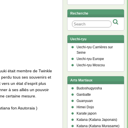
Recherche
Uechi-ryu
Uechi-ryu Carrières sur
Seine
Uechi-ryu Europe
Uechi-ryu Moscou
uuki était membre de Twinkle
 perdu tous ses souvenirs et
Arts Martiaux
 vers un état d’esprit plus
Budoshugyosha
nner à ses alliés un pouvoir
Ganbatte
 une certaine mesure.
Guanyuan
Himei Dojo
 fon Asutoraia )
Karate japon
Katana (Katana Japonais)
Katana (Katana Murasame)