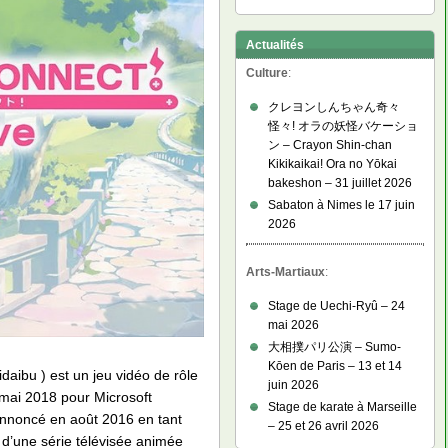
Actualités
Culture
:
クレヨンしんちゃん奇々
怪々! オラの妖怪バケーショ
ン – Crayon Shin-chan
Kikikaikai! Ora no Yōkai
bakeshon – 31 juillet 2026
Sabaton à Nimes le 17 juin
2026
Arts-Martiaux
:
Stage de Uechi-Ryû – 24
mai 2026
大相撲パリ公演 – Sumo-
Kōen de Paris – 13 et 14
bu ) est un jeu vidéo de rôle
juin 2026
2 mai 2018 pour Microsoft
Stage de karate à Marseille
annoncé en août 2016 en tant
– 25 et 26 avril 2026
n d’une série télévisée animée