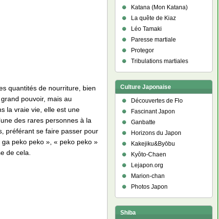
Katana (Mon Katana)
La quête de Kiaz
Léo Tamaki
Paresse martiale
Protegor
Tribulations martiales
Culture Japonaise
 quantités de nourriture, bien
n grand pouvoir, mais au
Découvertes de Flo
 la vraie vie, elle est une
Fascinant Japon
l’une des rares personnes à la
Ganbatte
s, préférant se faire passer pour
Horizons du Japon
ka ga peko peko », « peko peko »
Kakejiku&Byōbu
e de cela.
Kyôto-Chaen
Lejapon.org
Marion-chan
Photos Japon
Shiba