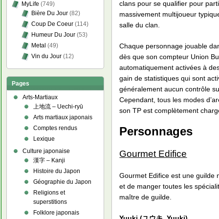
clans pour se qualifier pour part
MyLife
(749)
Bière Du Jour
(82)
massivement multijoueur typique,
Coup De Coeur
(114)
salle du clan.
Humeur Du Jour
(53)
Metal
(49)
Chaque personnage jouable dans
Vin du Jour
(12)
dès que son compteur Union Bur
automatiquement activées à de
gain de statistiques qui sont ac
Pages
généralement aucun contrôle sur
Arts-Martiaux
Cependant, tous les modes d’arè
上地流 – Uechi-ryū
son TP est complètement charg
Arts martiaux japonais
Personnages
Comptes rendus
Lexique
Culture japonaise
Gourmet Edifice
漢字 – Kanji
Histoire du Japon
Gourmet Edifice est une guilde 
Géographie du Japon
et de manger toutes les spécialit
Religions et
maître de guilde.
superstitions
Folklore japonais
Yuuki (ユウキ, Yuuki)