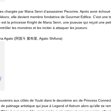
tes chargée par Mana Senri d’assassiner Pecorine. Après avoir échoué à
okkoro, elle devient membre fondatrice de Gourmet Edifice. C’est une t
 est la princesse Knight de Mana Senri, une joueuse qui reçoit une pet
trôler les monstres et les inciter à attaquer les joueurs.
una Agato (阿賀斗 紫布菜, Agato Shifuna)
ouvenirs aux côtés de Yuuki dans le deuxième arc de Princess Connect R
 de patinage artistique qui joue à Legend of Astrum alors qu’elle se re