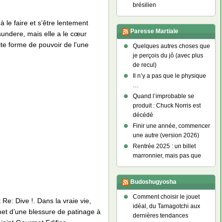
brésilien
 le faire et s’être lentement
Paresse Martiale
sundere, mais elle a le cœur
ite forme de pouvoir de l’une
Quelques autres choses que
je perçois du jô (avec plus
de recul)
Il n’y a pas que le physique
…
Quand l’improbable se
produit : Chuck Norris est
décédé
Finir une année, commencer
une autre (version 2026)
Rentrée 2025 : un billet
marronnier, mais pas que
Budoshugyosha
Comment choisir le jouet
e: Dive !. Dans la vraie vie,
idéal, du Tamagotchi aux
met d’une blessure de patinage à
dernières tendances