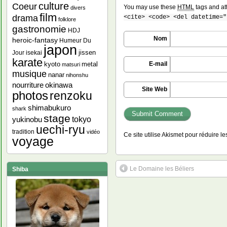
culture
Coeur
You may use these
HTML
tags and at
divers
film
drama
<cite> <code> <del datetime="
folklore
gastronomie
HDJ
Nom
heroic-fantasy
Humeur Du
japon
jissen
Jour
isekai
karate
kyoto
metal
E-mail
matsuri
musique
nanar
nihonshu
nourriture
okinawa
Site Web
photos
renzoku
shimabukuro
shark
stage
yukinobu
tokyo
uechi-ryu
tradition
vidéo
Ce site utilise Akismet pour réduire l
voyage
Le Domaine les Béliers
Shiba