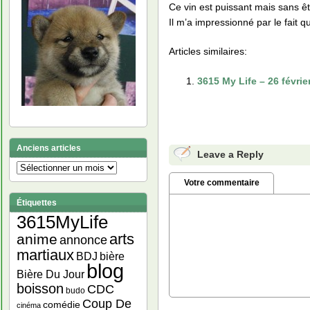
Ce vin est puissant mais sans êtr
Il m’a impressionné par le fait 
Articles similaires:
3615 My Life – 26 févrie
Anciens articles
Leave a Reply
Anciens
articles
Votre commentaire
Étiquettes
3615MyLife
arts
anime
annonce
martiaux
bière
BDJ
blog
Bière Du Jour
boisson
CDC
budo
Coup De
comédie
cinéma