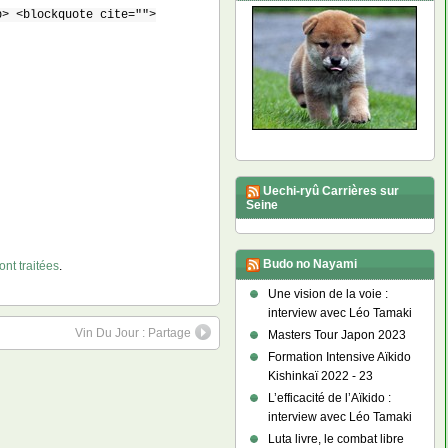
b> <blockquote cite="">
Uechi-ryû Carrières sur
Seine
Budo no Nayami
nt traitées
.
Une vision de la voie :
interview avec Léo Tamaki
Vin Du Jour : Partage
Masters Tour Japon 2023
Formation Intensive Aïkido
Kishinkaï 2022 - 23
L’efficacité de l’Aïkido :
interview avec Léo Tamaki
Luta livre, le combat libre