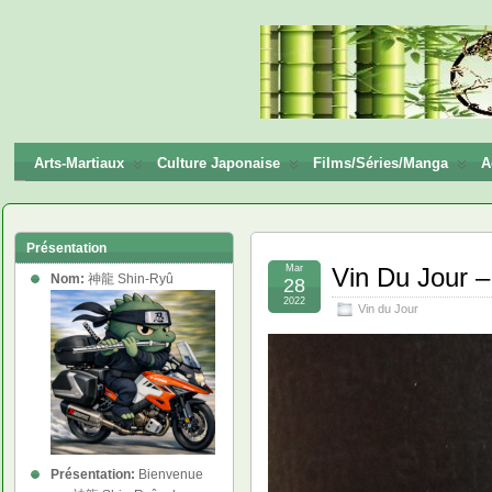
神龍
Shin-
Ryū
Arts-Martiaux
Culture Japonaise
Films/Séries/Manga
A
Présentation
Mar
Vin Du Jour 
Nom:
神龍 Shin-Ryû
28
2022
Vin du Jour
Présentation:
Bienvenue