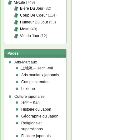
MyLife
(749)
Bière Du Jour
(82)
Coup De Coeur
(114)
Humeur Du Jour
(53)
Metal
(49)
Vin du Jour
(12)
Pages
Arts-Martiaux
上地流 – Uechi-ryū
Arts martiaux japonais
Comptes rendus
Lexique
Culture japonaise
漢字 – Kanji
Histoire du Japon
Géographie du Japon
Religions et
superstitions
Folklore japonais