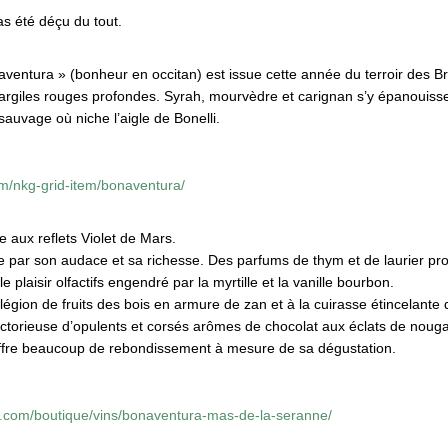
as été déçu du tout.
ventura » (bonheur en occitan) est issue cette année du terroir des B
 d’argiles rouges profondes. Syrah, mourvèdre et carignan s’y épanouis
auvage où niche l’aigle de Bonelli.
m/nkg-grid-item/bonaventura/
e aux reflets Violet de Mars.
e par son audace et sa richesse. Des parfums de thym et de laurier pr
 plaisir olfactifs engendré par la myrtille et la vanille bourbon.
e légion de fruits des bois en armure de zan et à la cuirasse étincelante
 victorieuse d’opulents et corsés arômes de chocolat aux éclats de nouga
offre beaucoup de rebondissement à mesure de sa dégustation.
s.com/boutique/vins/bonaventura-mas-de-la-seranne/