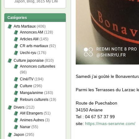
Japon, Blog, 3615 My Life
Catégories
Arts Martiaux
(406)
Annonces AM
(128)
Articles AM
(145)
CR arts martiaux
(92)
Uechi-ryu
(176)
Culture japonaise
(810)
Annonces culturelles
(96)
Samedi j’ai goûté le Bonaventur
Ciné/TV
(194)
Culture
(296)
Parmi les Terrasses du Larzac 
Manga/anime
(183)
Retours culturels
(19)
Route de Puechabon
Divers
(212)
34150 Aniane
AM Etrangers
(51)
Tel : 04 67 57 37 99
Animes Autres
(3)
site:
https://mas-seranne.com/
Nanar
(55)
Japon
(295)