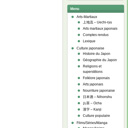
Menu
Arts-Martiaux
上地流 – Uechi-ryu
Arts martiaux japonais
Comptes rendus
Lexique
Culture japonaise
Histoire du Japon
Géographie du Japon
Religions et
superstitions
Folklore japonais
Arts japonais
Nourriture japonaise
日本酒 – Nihonshu
お茶 – Ocha
漢字 – Kanji
Culture populaire
Films/Séries/Manga