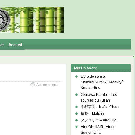
ct
Accueil
Mis En Avant
Livre de sensei
Shimabukuro: « Uechi-ryû
Add comments
Karate-dô »
Okinawa Karate – Les
sources du Fujian
京都茶園 – Kyōto Chaen
抹茶 – Matcha
アフロリロ – Afro Lilo
Afro ON HAIR : Afro’s
Sumomania