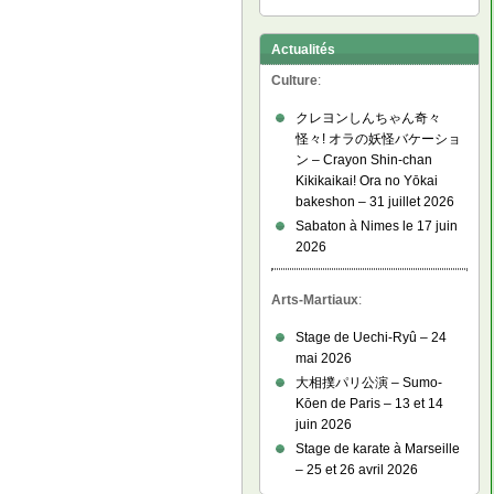
Actualités
Culture
:
クレヨンしんちゃん奇々
怪々! オラの妖怪バケーショ
ン – Crayon Shin-chan
Kikikaikai! Ora no Yōkai
bakeshon – 31 juillet 2026
Sabaton à Nimes le 17 juin
2026
Arts-Martiaux
:
Stage de Uechi-Ryû – 24
mai 2026
大相撲パリ公演 – Sumo-
Kōen de Paris – 13 et 14
juin 2026
Stage de karate à Marseille
– 25 et 26 avril 2026