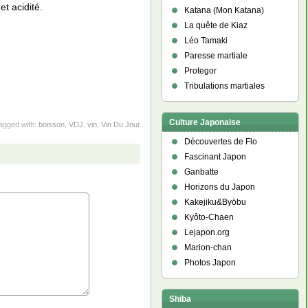
et acidité.
Katana (Mon Katana)
La quête de Kiaz
Léo Tamaki
Paresse martiale
Protegor
Tribulations martiales
Culture Japonaise
agged with:
boisson
,
VDJ
,
vin
,
Vin Du Jour
Découvertes de Flo
Fascinant Japon
Ganbatte
Horizons du Japon
Kakejiku&Byōbu
Kyôto-Chaen
Lejapon.org
Marion-chan
Photos Japon
Shiba