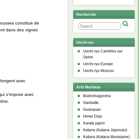
Recherche
rousses constitué de
sent dans des vignes
Uechi-ryu
Uechi-ryu Carrières sur
Seine
Uechi-ryu Europe
Uechi-ryu Moscou
olongent avec
Arts Martiaux
 qui s’impose avec
Budoshugyosha
tine.
Ganbatte
Guanyuan
Himei Dojo
Karate japon
Katana (Katana Japonais)
Katana (Katana Murasame)