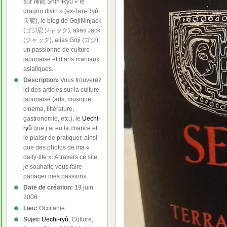
sur 神龍 Shin-Ryû « le
dragon divin » (ex-Ten-Ryû
天龍), le blog de GojiNinjack
(ゴジ忍ジャック), alias Jack
(ジャック), alias Goji (ゴジ)
un passionné de culture
japonaise et d’arts martiaux
asiatiques.
Description:
Vous trouverez
ici des articles sur la culture
japonaise (arts, musique,
cinéma, littérature,
gastronomie, etc.), le
Uechi-
ryû
que j’ai eu la chance et
le plaisir de pratiquer, ainsi
que des photos de ma «
daily-life ». A travers ce site,
je souhaite vous faire
partager mes passions.
Date de création:
19 juin
2006
Lieu:
Occitanie
Sujet:
Uechi-ryû
, Culture,