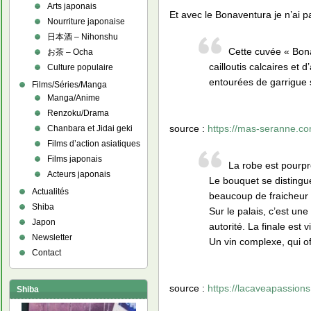
Arts japonais
Et avec le Bonaventura je n’ai p
Nourriture japonaise
日本酒 – Nihonshu
Cette cuvée « Bona
お茶 – Ocha
cailloutis calcaires et
Culture populaire
entourées de garrigue s
Films/Séries/Manga
Manga/Anime
Renzoku/Drama
source :
https://mas-seranne.co
Chanbara et Jidai geki
Films d’action asiatiques
Films japonais
La robe est pourpr
Acteurs japonais
Le bouquet se distingu
Actualités
beaucoup de fraicheur le
Shiba
Sur le palais, c’est un
Japon
autorité. La finale est
Newsletter
Un vin complexe, qui 
Contact
source :
https://lacaveapassion
Shiba