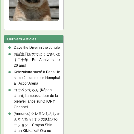
Derniers Articles
Dave the Diver in the Jungle
お誕生日おめでとうございま
す二十年 – Bon Anniversaire
20 ans!
Kotozakura sacré à Paris : le
sumo fait un retour triomphal
à l’Accor Arena
コウペンちゃん (Kôpen-
chan), l’ambassadeur de la
bienveillance sur QTORY
Channel
[Annonce] クレヨンしんちゃ
ん奇々怪々! オラの妖怪バケ
ーション – Crayon Shin-
chan Kikikaikai! Ora no