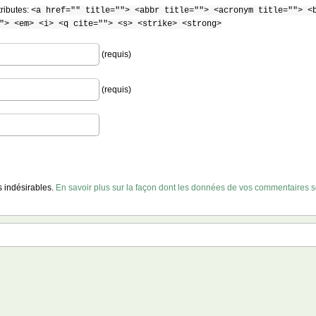
tributes:
<a href="" title=""> <abbr title=""> <acronym title=""> <
"> <em> <i> <q cite=""> <s> <strike> <strong>
(requis)
(requis)
es indésirables.
En savoir plus sur la façon dont les données de vos commentaires so