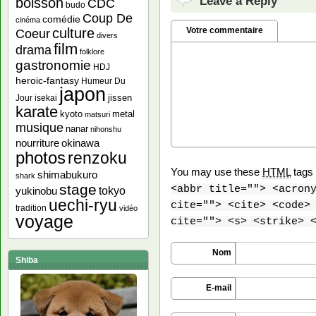
Leave a Reply
boisson
CDC
budo
Coup De
comédie
cinéma
culture
Votre commentaire
Coeur
divers
film
drama
folklore
gastronomie
HDJ
heroic-fantasy
Humeur Du
japon
jissen
Jour
isekai
karate
kyoto
metal
matsuri
musique
nanar
nihonshu
nourriture
okinawa
photos
renzoku
You may use these
HTML
tags 
shimabukuro
shark
stage
<abbr title=""> <acron
yukinobu
tokyo
uechi-ryu
cite=""> <cite> <code>
tradition
vidéo
voyage
cite=""> <s> <strike> 
Nom
Shiba
E-mail