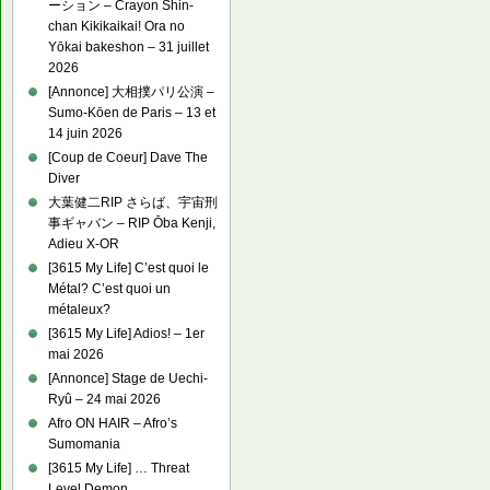
ーション – Crayon Shin-
chan Kikikaikai! Ora no
Yōkai bakeshon – 31 juillet
2026
[Annonce] 大相撲パリ公演 –
Sumo-Kōen de Paris – 13 et
14 juin 2026
[Coup de Coeur] Dave The
Diver
大葉健二RIP さらば、宇宙刑
事ギャバン – RIP Ōba Kenji,
Adieu X-OR
[3615 My Life] C’est quoi le
Métal? C’est quoi un
métaleux?
[3615 My Life] Adios! – 1er
mai 2026
[Annonce] Stage de Uechi-
Ryû – 24 mai 2026
Afro ON HAIR – Afro’s
Sumomania
[3615 My Life] … Threat
Level Demon