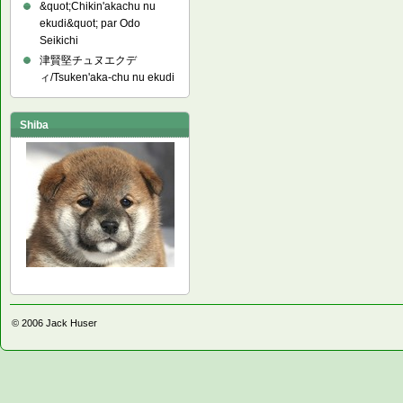
&quot;Chikin'akachu nu
ekudi&quot; par Odo
Seikichi
津賢堅チュヌエクデ
ィ/Tsuken'aka-chu nu ekudi
Shiba
© 2006
Jack Huser