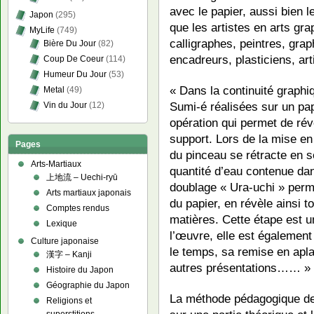
avec le papier, aussi bien l
Japon
(295)
que les artistes en arts gra
MyLife
(749)
calligraphes, peintres, grap
Bière Du Jour
(82)
encadreurs, plasticiens, art
Coup De Coeur
(114)
Humeur Du Jour
(53)
« Dans la continuité graphi
Metal
(49)
Sumi-é réalisées sur un pa
Vin du Jour
(12)
opération qui permet de réve
support. Lors de la mise en
Pages
du pinceau se rétracte en se
Arts-Martiaux
quantité d’eau contenue dans
上地流 – Uechi-ryū
doublage « Ura-uchi » perme
Arts martiaux japonais
du papier, en révèle ainsi 
Comptes rendus
matières. Cette étape est un
Lexique
l’œuvre, elle est égalemen
Culture japonaise
le temps, sa remise en apl
漢字 – Kanji
autres présentations…… »
Histoire du Japon
Géographie du Japon
La méthode pédagogique d
Religions et