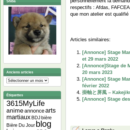
personnellement la demand
Shiba
respectifs : Afdas, FAFCEA,
que mon atelier est qualifié
Articles similaires:
[Annonce] Stage Mar
et 29 mars 2022
[Annonce]Stage de M
20 mars 2023
Anciens articles
[Annonce] Stage Maro
Anciens
février 2022
articles
掛軸と屏風 – Kakejiku 
Étiquettes
[Annonce] Stage des
3615MyLife
arts
anime
annonce
martiaux
bière
BDJ
blog
Bière Du Jour