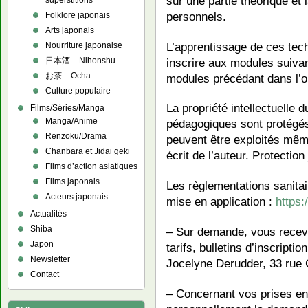
sur une partie théorique et
superstitions
personnels.
Folklore japonais
Arts japonais
L’apprentissage de ces techn
Nourriture japonaise
inscrire aux modules suivant,
日本酒 – Nihonshu
お茶 – Ocha
modules précédant dans l’o
Culture populaire
La propriété intellectuelle
Films/Séries/Manga
Manga/Anime
pédagogiques sont protégés
Renzoku/Drama
peuvent être exploités mêm
Chanbara et Jidai geki
écrit de l’auteur. Protection 
Films d’action asiatiques
Films japonais
Les règlementations sanitai
Acteurs japonais
mise en application :
https:
Actualités
Shiba
– Sur demande, vous recev
Japon
tarifs, bulletins d’inscript
Newsletter
Jocelyne Derudder, 33 rue 
Contact
– Concernant vos prises en