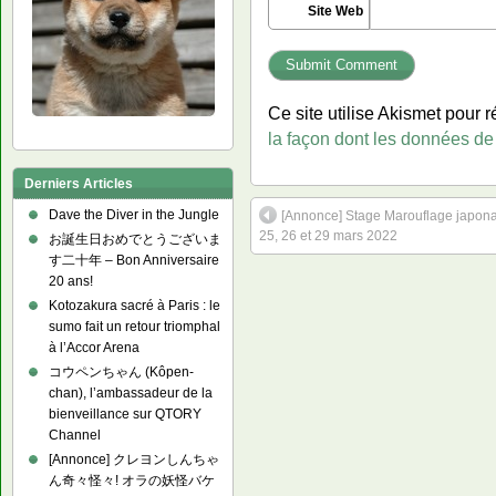
Site Web
Ce site utilise Akismet pour r
la façon dont les données de
Derniers Articles
Dave the Diver in the Jungle
[Annonce] Stage Marouflage japona
25, 26 et 29 mars 2022
お誕生日おめでとうございま
す二十年 – Bon Anniversaire
20 ans!
Kotozakura sacré à Paris : le
sumo fait un retour triomphal
à l’Accor Arena
コウペンちゃん (Kôpen-
chan), l’ambassadeur de la
bienveillance sur QTORY
Channel
[Annonce] クレヨンしんちゃ
ん奇々怪々! オラの妖怪バケ