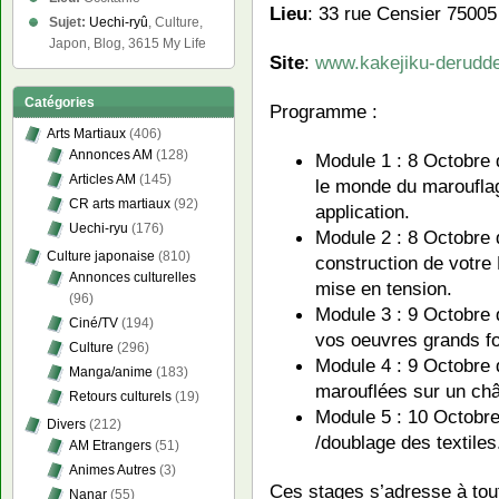
Lieu
: 33 rue Censier 75005
Sujet:
Uechi-ryû
, Culture,
Japon, Blog, 3615 My Life
Site
:
www.kakejiku-derudde
Catégories
Programme :
Arts Martiaux
(406)
Annonces AM
(128)
Module 1 : 8 Octobre 
Articles AM
(145)
le monde du marouflag
CR arts martiaux
(92)
application.
Uechi-ryu
(176)
Module 2 : 8 Octobre 
Culture japonaise
(810)
construction de votre
Annonces culturelles
mise en tension.
(96)
Module 3 : 9 Octobre 
Ciné/TV
(194)
vos oeuvres grands fo
Culture
(296)
Module 4 : 9 Octobre 
Manga/anime
(183)
marouflées sur un châ
Retours culturels
(19)
Module 5 : 10 Octobre
Divers
(212)
/doublage des textiles
AM Etrangers
(51)
Animes Autres
(3)
Ces stages s’adresse à tout
Nanar
(55)