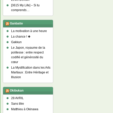
[3615 My Life] – Si tu
comprends…
Ganbatte
La motivation à une heure
La chance ! 🍀
Gakkun
Le Japon, royaume de la
politesse : entre respect
codifié et générosité du
cœur
La Mystification dans les Arts
Martiaux : Entre Héritage et
Illusion
Okibukan
28 AVRIL
Sans titre
Matthieu à Okinawa