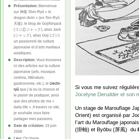
Présentation:
Bienvenue
sur 神龍 Shin-Ryû « le
dragon divin » (ex-Ten-Ryû
天龍), le blog de GojiNinjack
(ゴジ忍ジャック), alias Jack
(ジャック), alias Goji (ゴジ)
un passionné de culture
japonaise et d’arts martiaux
asiatiques.
Description:
Vous trouverez
ici des articles sur la culture
japonaise (arts, musique,
cinéma, littérature,
gastronomie, etc.), le
Uechi-
Si vous me suivez régulière
ryû
que j’ai eu la chance et
Jocelyne Derudder et son 
le plaisir de pratiquer, ainsi
que des photos de ma «
Un stage de Marouflage Ja
daily-life ». A travers ce site,
je souhaite vous faire
Orient) est organisé par J
partager mes passions.
l’art du Marouflage japona
Date de création:
19 juin
(掛軸) et Byōbu (屏風) du
2006
Lieu:
Occitanie