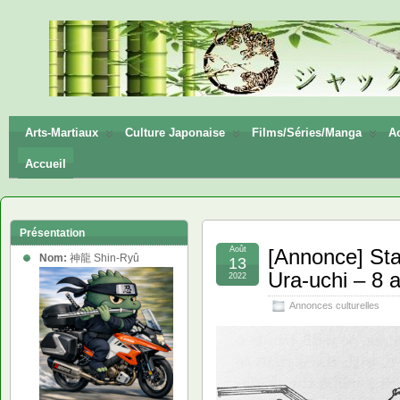
神龍
Shin-
Ryū
Arts-Martiaux
Culture Japonaise
Films/Séries/Manga
Ac
Accueil
Présentation
Août
[Annonce] St
Nom:
神龍 Shin-Ryû
13
Ura-uchi – 8 
2022
Annonces culturelles