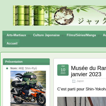
神龍
Shin-
Ryū
Arts-Martiaux
Culture Japonaise
Films/Séries/Manga
Ac
Accueil
Présentation
Jan
Musée du Ra
Nom:
神龍 Shin-Ryû
10
janvier 2023
2023
Japon
C’est parti pour Shin-Yok