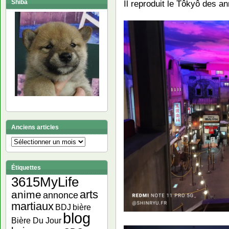
Shiba
Il reproduit le Tôkyô des a
Anciens articles
Anciens
articles
Étiquettes
3615MyLife
arts
anime
annonce
martiaux
bière
BDJ
blog
Bière Du Jour