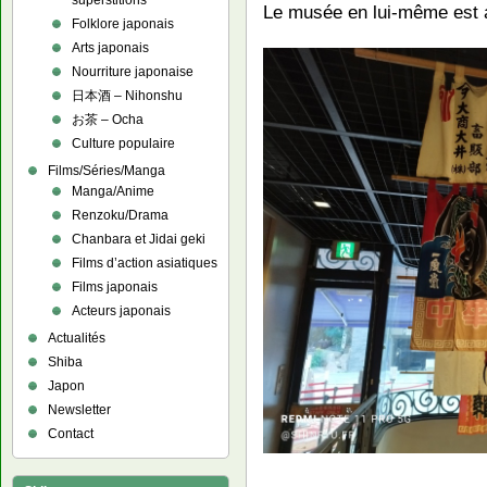
superstitions
Le musée en lui-même est a
Folklore japonais
Arts japonais
Nourriture japonaise
日本酒 – Nihonshu
お茶 – Ocha
Culture populaire
Films/Séries/Manga
Manga/Anime
Renzoku/Drama
Chanbara et Jidai geki
Films d’action asiatiques
Films japonais
Acteurs japonais
Actualités
Shiba
Japon
Newsletter
Contact