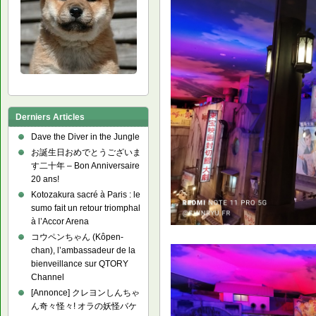
Derniers Articles
Dave the Diver in the Jungle
お誕生日おめでとうございま
す二十年 – Bon Anniversaire
20 ans!
Kotozakura sacré à Paris : le
sumo fait un retour triomphal
à l’Accor Arena
コウペンちゃん (Kôpen-
chan), l’ambassadeur de la
bienveillance sur QTORY
Channel
[Annonce] クレヨンしんちゃ
ん奇々怪々! オラの妖怪バケ