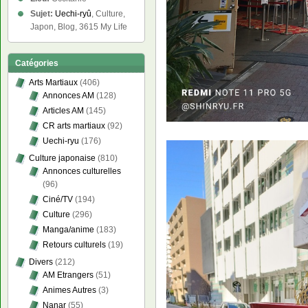
Sujet:
Uechi-ryû
, Culture,
Japon, Blog, 3615 My Life
Catégories
Arts Martiaux
(406)
Annonces AM
(128)
Articles AM
(145)
CR arts martiaux
(92)
Uechi-ryu
(176)
Culture japonaise
(810)
Annonces culturelles
(96)
Ciné/TV
(194)
Culture
(296)
Manga/anime
(183)
Retours culturels
(19)
Divers
(212)
AM Etrangers
(51)
Animes Autres
(3)
Nanar
(55)