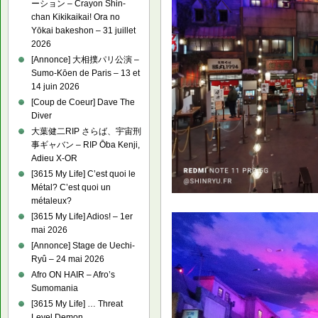
ーション – Crayon Shin-
chan Kikikaikai! Ora no
Yōkai bakeshon – 31 juillet
2026
[Annonce] 大相撲パリ公演 –
Sumo-Kōen de Paris – 13 et
14 juin 2026
[Coup de Coeur] Dave The
Diver
大葉健二RIP さらば、宇宙刑
事ギャバン – RIP Ōba Kenji,
Adieu X-OR
[3615 My Life] C’est quoi le
Métal? C’est quoi un
métaleux?
[3615 My Life] Adios! – 1er
mai 2026
[Annonce] Stage de Uechi-
Ryû – 24 mai 2026
Afro ON HAIR – Afro’s
Sumomania
[3615 My Life] … Threat
Level Demon