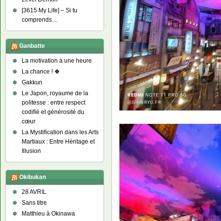
[3615 My Life] – Si tu
comprends…
Ganbatte
La motivation à une heure
La chance ! 🍀
Gakkun
Le Japon, royaume de la
politesse : entre respect
codifié et générosité du
cœur
La Mystification dans les Arts
Martiaux : Entre Héritage et
Illusion
Okibukan
28 AVRIL
Sans titre
Matthieu à Okinawa