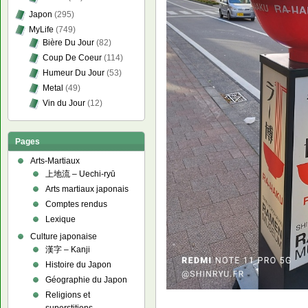
Japon
(295)
MyLife
(749)
Bière Du Jour
(82)
Coup De Coeur
(114)
Humeur Du Jour
(53)
Metal
(49)
Vin du Jour
(12)
Pages
Arts-Martiaux
上地流 – Uechi-ryū
Arts martiaux japonais
Comptes rendus
Lexique
Culture japonaise
漢字 – Kanji
Histoire du Japon
Géographie du Japon
Religions et