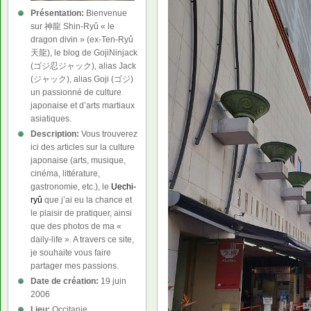
Présentation:
Bienvenue
sur 神龍 Shin-Ryû « le
dragon divin » (ex-Ten-Ryû
天龍), le blog de GojiNinjack
(ゴジ忍ジャック), alias Jack
(ジャック), alias Goji (ゴジ)
un passionné de culture
japonaise et d’arts martiaux
asiatiques.
Description:
Vous trouverez
ici des articles sur la culture
japonaise (arts, musique,
cinéma, littérature,
gastronomie, etc.), le
Uechi-
ryû
que j’ai eu la chance et
le plaisir de pratiquer, ainsi
que des photos de ma «
daily-life ». A travers ce site,
je souhaite vous faire
partager mes passions.
Date de création:
19 juin
2006
Lieu:
Occitanie