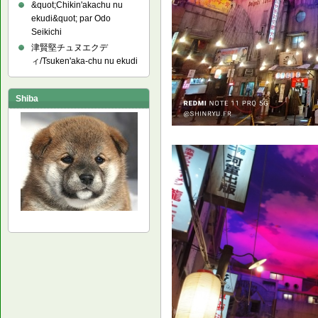
&quot;Chikin'akachu nu
ekudi&quot; par Odo
Seikichi
津賢堅チュヌエクデ
ィ/Tsuken'aka-chu nu ekudi
Shiba