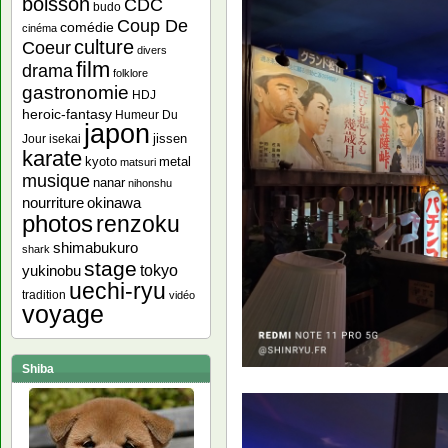
boisson
CDC
budo
Coup De
comédie
cinéma
culture
Coeur
divers
film
drama
folklore
gastronomie
HDJ
heroic-fantasy
Humeur Du
japon
jissen
Jour
isekai
karate
kyoto
metal
matsuri
musique
nanar
nihonshu
nourriture
okinawa
photos
renzoku
shimabukuro
shark
stage
yukinobu
tokyo
uechi-ryu
tradition
vidéo
voyage
Shiba