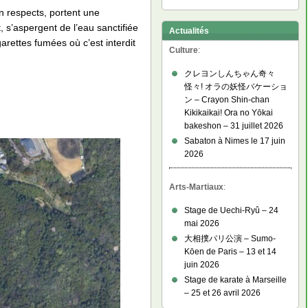
n respects, portent une
, s’aspergent de l’eau sanctifiée
Actualités
garettes fumées où c’est interdit
Culture
:
クレヨンしんちゃん奇々
怪々! オラの妖怪バケーショ
ン – Crayon Shin-chan
Kikikaikai! Ora no Yōkai
bakeshon – 31 juillet 2026
Sabaton à Nimes le 17 juin
2026
Arts-Martiaux
:
Stage de Uechi-Ryû – 24
mai 2026
大相撲パリ公演 – Sumo-
Kōen de Paris – 13 et 14
juin 2026
Stage de karate à Marseille
– 25 et 26 avril 2026