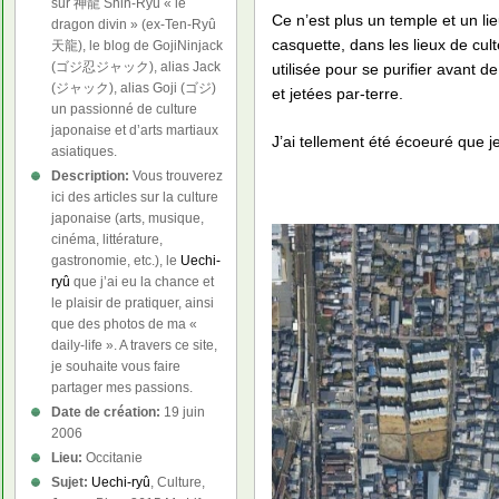
sur 神龍 Shin-Ryû « le
Ce n’est plus un temple et un l
dragon divin » (ex-Ten-Ryû
casquette, dans les lieux de cult
天龍), le blog de GojiNinjack
(ゴジ忍ジャック), alias Jack
utilisée pour se purifier avant d
(ジャック), alias Goji (ゴジ)
et jetées par-terre.
un passionné de culture
japonaise et d’arts martiaux
J’ai tellement été écoeuré que je
asiatiques.
Description:
Vous trouverez
ici des articles sur la culture
japonaise (arts, musique,
cinéma, littérature,
gastronomie, etc.), le
Uechi-
ryû
que j’ai eu la chance et
le plaisir de pratiquer, ainsi
que des photos de ma «
daily-life ». A travers ce site,
je souhaite vous faire
partager mes passions.
Date de création:
19 juin
2006
Lieu:
Occitanie
Sujet:
Uechi-ryû
, Culture,