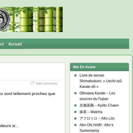
ct
Accueil
Mis En Avant
Livre de sensei
Shimabukuro: « Uechi-ryû
Add comments
Karate-dô »
oto sont tellement proches que
Okinawa Karate – Les
sources du Fujian
京都茶園 – Kyōto Chaen
抹茶 – Matcha
アフロリロ – Afro Lilo
Afro ON HAIR : Afro’s
siteurs si…
Sumomania