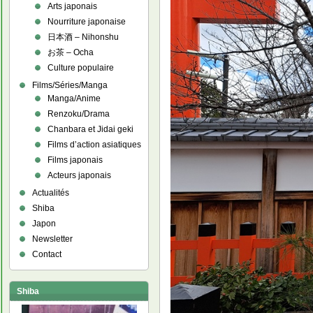
Arts japonais
Nourriture japonaise
日本酒 – Nihonshu
お茶 – Ocha
Culture populaire
Films/Séries/Manga
Manga/Anime
Renzoku/Drama
Chanbara et Jidai geki
Films d’action asiatiques
Films japonais
Acteurs japonais
Actualités
Shiba
Japon
Newsletter
Contact
Shiba