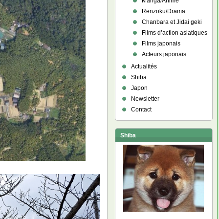
Manga/Anime
Renzoku/Drama
Chanbara et Jidai geki
Films d’action asiatiques
Films japonais
Acteurs japonais
Actualités
Shiba
Japon
Newsletter
Contact
Shiba