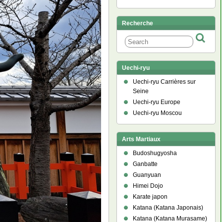
Recherche
Uechi-ryu
Uechi-ryu Carrières sur
Seine
Uechi-ryu Europe
Uechi-ryu Moscou
Arts Martiaux
Budoshugyosha
Ganbatte
Guanyuan
Himei Dojo
Karate japon
Katana (Katana Japonais)
Katana (Katana Murasame)