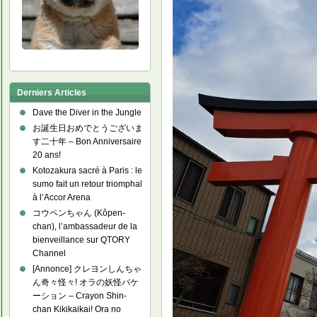
Derniers Articles
Dave the Diver in the Jungle
お誕生日おめでとうございま
す二十年 – Bon Anniversaire
20 ans!
Kotozakura sacré à Paris : le
sumo fait un retour triomphal
à l’Accor Arena
コウペンちゃん (Kôpen-
chan), l’ambassadeur de la
bienveillance sur QTORY
Channel
[Annonce] クレヨンしんちゃ
ん奇々怪々! オラの妖怪バケ
ーション – Crayon Shin-
chan Kikikaikai! Ora no