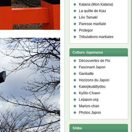
Katana (Mon Katana)
La quête de Kiaz
Léo Tamaki
Paresse martiale
Protegor
Tribulations martiales
Culture Japonaise
Découvertes de Flo
Fascinant Japon
Ganbatte
Horizons du Japon
Kakejiku&Byōbu
Kyôto-Chaen
Lejapon.org
Marion-chan
Photos Japon
Shiba