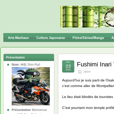
神龍
Shin-
Ryū
Arts-Martiaux
Culture Japonaise
Films/Séries/Manga
A
Présentation
Fév
Fushimi Inari
Nom:
神龍 Shin-Ryû
23
2025
Japon
Aujourd’hui je suis parti de Osa
c’est comme aller de Montpellie
Le lieu était blindés de touristes
C’est pourtant mon temple préfér
Présentation:
Bienvenue