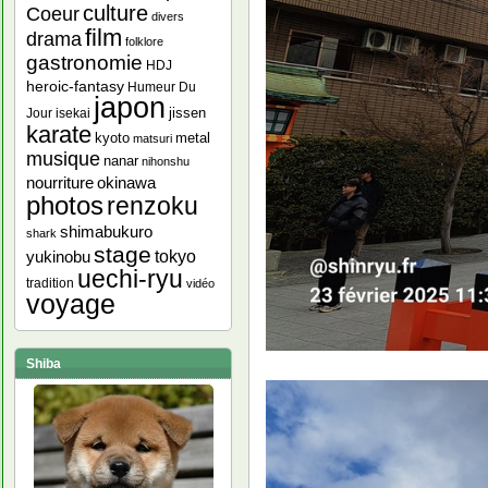
culture
Coeur
divers
film
drama
folklore
gastronomie
HDJ
heroic-fantasy
Humeur Du
japon
jissen
Jour
isekai
karate
kyoto
metal
matsuri
musique
nanar
nihonshu
nourriture
okinawa
photos
renzoku
shimabukuro
shark
stage
yukinobu
tokyo
uechi-ryu
tradition
vidéo
voyage
Shiba