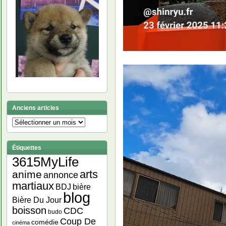
Anciens articles
Anciens
articles
Étiquettes
3615MyLife
arts
anime
annonce
martiaux
bière
BDJ
blog
Bière Du Jour
boisson
CDC
budo
Coup De
comédie
cinéma