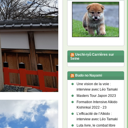
Uechi-ryû Carrières sur
Seine
Budo no Nayami
Une vision de la voie :
interview avec Léo Tamaki
Masters Tour Japon 2023
Formation Intensive Aïkido
Kishinkaï 2022 - 23
L’efficacité de l’Aïkido :
interview avec Léo Tamaki
Luta livre, le combat libre