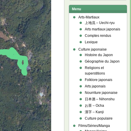
Menu
Arts-Martiaux
上地流 – Uechi-ryu
Arts martiaux japonais
Comptes rendus
Lexique
Culture japonaise
Histoire du Japon
Géographie du Japon
Religions et
superstitions
Folklore japonais
Arts japonais
Nourriture japonaise
日本酒 – Nihonshu
お茶 – Ocha
漢字 – Kanji
Culture populaire
Films/Séries/Manga