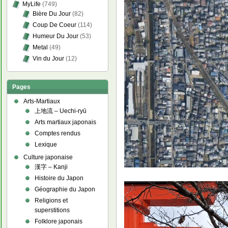
MyLife
(749)
Bière Du Jour
(82)
Coup De Coeur
(114)
Humeur Du Jour
(53)
Metal
(49)
Vin du Jour
(12)
Pages
Arts-Martiaux
上地流 – Uechi-ryū
Arts martiaux japonais
Comptes rendus
Lexique
Culture japonaise
漢字 – Kanji
Histoire du Japon
Géographie du Japon
Religions et
superstitions
Folklore japonais