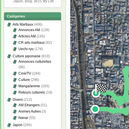
Japon, Blog, 3615 My Life
Catégories
Arts Martiaux
(406)
Annonces AM
(128)
Articles AM
(145)
CR arts martiaux
(92)
Uechi-ryu
(176)
Culture japonaise
(810)
Annonces culturelles
(96)
Ciné/TV
(194)
Culture
(296)
Manga/anime
(183)
Retours culturels
(19)
Divers
(212)
AM Etrangers
(51)
Animes Autres
(3)
Nanar
(55)
Japon
(295)