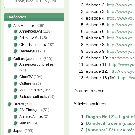
Japon, Blog, 3615 My Life
épisode 2:
http://www.yo
épisode 3:
http://www.y
Catégories
épisode 4:
http://www.y
épisode 5:
http://www.yo
Arts Martiaux
(406)
épisode 6:
http://www.y
Annonces AM
(128)
épisode 7:
http://www.yo
Articles AM
(145)
épisode 8:
http://www.y
CR arts martiaux
(92)
épisode 9:
http://www.y
Uechi-ryu
(176)
épisode 10:
http://www.
Culture japonaise
(810)
épisode 11:
http://www.y
Annonces culturelles
(96)
épisode 12:
http://www.
Ciné/TV
(194)
épisode 13 (fin):
https:/
Culture
(296)
Manga/anime
(183)
D’autres à venir…
Retours culturels
(19)
Articles similaires:
Divers
(212)
AM Etrangers
(51)
Dragon Ball Z – Light of
Animes Autres
(3)
Daredevil la série (saiso
Nanar
(55)
[Annonce] Série animée 
Japon
(295)