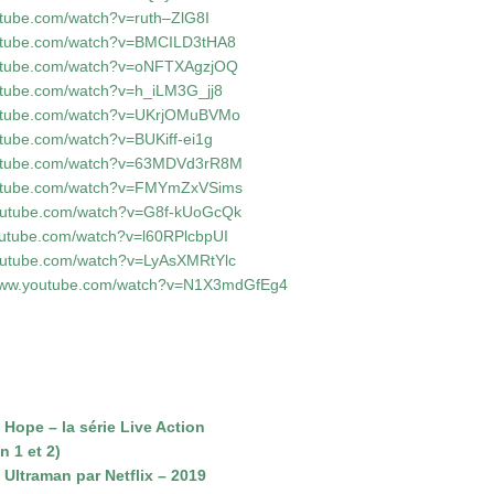
utube.com/watch?v=ruth–ZlG8I
outube.com/watch?v=BMCILD3tHA8
outube.com/watch?v=oNFTXAgzjOQ
utube.com/watch?v=h_iLM3G_jj8
outube.com/watch?v=UKrjOMuBVMo
utube.com/watch?v=BUKiff-ei1g
outube.com/watch?v=63MDVd3rR8M
outube.com/watch?v=FMYmZxVSims
youtube.com/watch?v=G8f-kUoGcQk
outube.com/watch?v=l60RPlcbpUI
youtube.com/watch?v=LyAsXMRtYlc
/www.youtube.com/watch?v=N1X3mdGfEg4
 Hope – la série Live Action
n 1 et 2)
Ultraman par Netflix – 2019