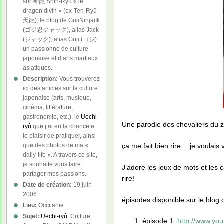
sur 神龍 Shin-Ryû « le
dragon divin » (ex-Ten-Ryû
天龍), le blog de GojiNinjack
(ゴジ忍ジャック), alias Jack
(ジャック), alias Goji (ゴジ)
un passionné de culture
japonaise et d’arts martiaux
asiatiques.
Description:
Vous trouverez
ici des articles sur la culture
japonaise (arts, musique,
cinéma, littérature,
gastronomie, etc.), le
Uechi-
Une parodie des chevaliers du 
ryû
que j’ai eu la chance et
le plaisir de pratiquer, ainsi
ça me fait bien rire… je voulais
que des photos de ma «
daily-life ». A travers ce site,
je souhaite vous faire
J’adore les jeux de mots et les
partager mes passions.
rire!
Date de création:
19 juin
2006
épisodes disponible sur le blog 
Lieu:
Occitanie
Sujet:
Uechi-ryû
, Culture,
épisode 1:
http://www.y