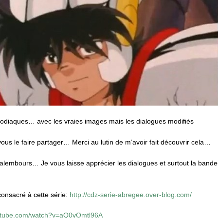
zodiaques… avec les vraies images mais les dialogues modifiés
 vous le faire partager… Merci au lutin de m’avoir fait découvrir cela…
 calembours… Je vous laisse apprécier les dialogues et surtout la ban
consacré à cette série:
http://cdz-serie-abregee.over-blog.com/
outube.com/watch?v=aQ0yOmtl96A