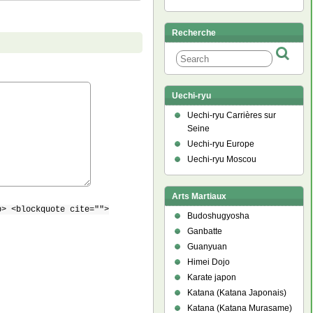
Recherche
Uechi-ryu
Uechi-ryu Carrières sur
Seine
Uechi-ryu Europe
Uechi-ryu Moscou
Arts Martiaux
b> <blockquote cite="">
Budoshugyosha
Ganbatte
Guanyuan
Himei Dojo
Karate japon
Katana (Katana Japonais)
Katana (Katana Murasame)