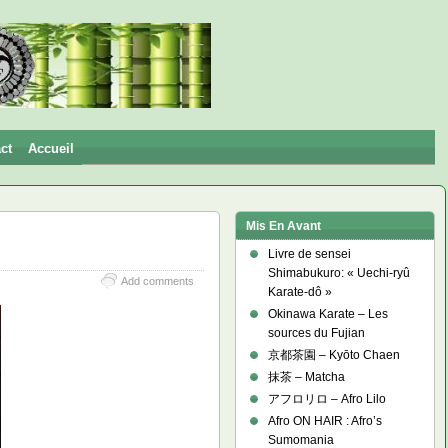
ct
Accueil
Mis En Avant
Livre de sensei
Shimabukuro: « Uechi-ryû
Add comments
Karate-dô »
Okinawa Karate – Les
sources du Fujian
京都茶園 – Kyōto Chaen
抹茶 – Matcha
アフロリロ – Afro Lilo
Afro ON HAIR : Afro’s
Sumomania