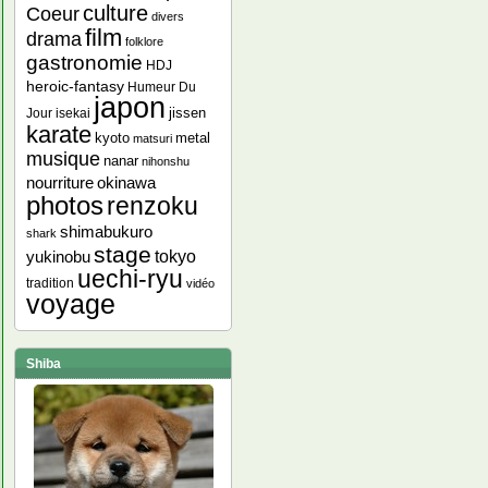
culture
Coeur
divers
film
drama
folklore
gastronomie
HDJ
heroic-fantasy
Humeur Du
japon
jissen
Jour
isekai
karate
kyoto
metal
matsuri
musique
nanar
nihonshu
nourriture
okinawa
photos
renzoku
shimabukuro
shark
stage
yukinobu
tokyo
uechi-ryu
tradition
vidéo
voyage
Shiba