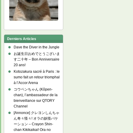
Derniers Articles
Dave the Diver in the Jungle
お誕生日おめでとうございま
す二十年 – Bon Anniversaire
20 ans!
Kotozakura sacré à Paris : le
sumo fait un retour triomphal
à l’Accor Arena
コウペンちゃん (Kôpen-
chan), l’ambassadeur de la
bienveillance sur QTORY
Channel
[Annonce] クレヨンしんちゃ
ん奇々怪々! オラの妖怪バケ
ーション – Crayon Shin-
chan Kikikaikai! Ora no