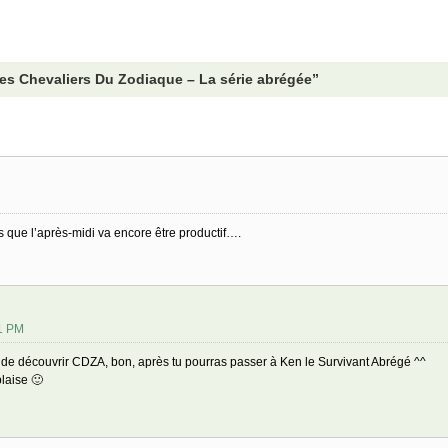
es Chevaliers Du Zodiaque – La série abrégée”
s que l’après-midi va encore être productif….
41 PM
 de découvrir CDZA, bon, après tu pourras passer à Ken le Survivant Abrégé ^^
plaise 🙂