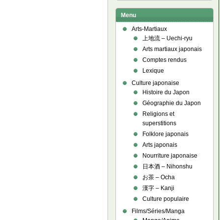
Menu
Arts-Martiaux
上地流 – Uechi-ryu
Arts martiaux japonais
Comptes rendus
Lexique
Culture japonaise
Histoire du Japon
Géographie du Japon
Religions et
superstitions
Folklore japonais
Arts japonais
Nourriture japonaise
日本酒 – Nihonshu
お茶 – Ocha
漢字 – Kanji
Culture populaire
Films/Séries/Manga