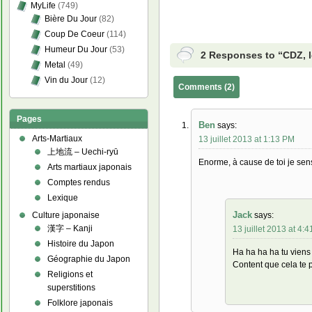
MyLife
(749)
Bière Du Jour
(82)
Coup De Coeur
(114)
Humeur Du Jour
(53)
2 Responses to “CDZ, l
Metal
(49)
Vin du Jour
(12)
Comments (2)
Pages
Ben
says:
Arts-Martiaux
13 juillet 2013 at 1:13 PM
上地流 – Uechi-ryū
Enorme, à cause de toi je sen
Arts martiaux japonais
Comptes rendus
Lexique
Jack
says:
Culture japonaise
漢字 – Kanji
13 juillet 2013 at 4:
Histoire du Japon
Ha ha ha ha tu viens
Géographie du Japon
Content que cela te 
Religions et
superstitions
Folklore japonais