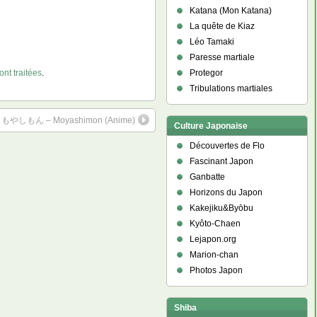
Katana (Mon Katana)
La quête de Kiaz
Léo Tamaki
Paresse martiale
nt traitées
.
Protegor
Tribulations martiales
もやしもん – Moyashimon (Anime)
Culture Japonaise
Découvertes de Flo
Fascinant Japon
Ganbatte
Horizons du Japon
Kakejiku&Byōbu
Kyôto-Chaen
Lejapon.org
Marion-chan
Photos Japon
Shiba