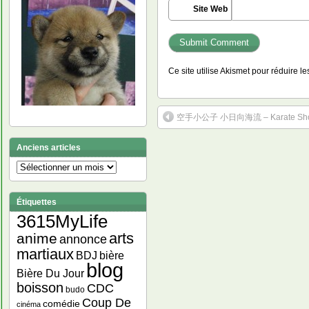
Site Web
Ce site utilise Akismet pour réduire l
空手小公子 小日向海流 – Karate Shouko
Anciens articles
Anciens
articles
Étiquettes
3615MyLife
arts
anime
annonce
martiaux
bière
BDJ
blog
Bière Du Jour
boisson
CDC
budo
Coup De
comédie
cinéma