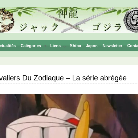
ctualités
Catégories
Liens
Shiba
Japon
Newsletter
Conta
aliers Du Zodiaque – La série abrégée