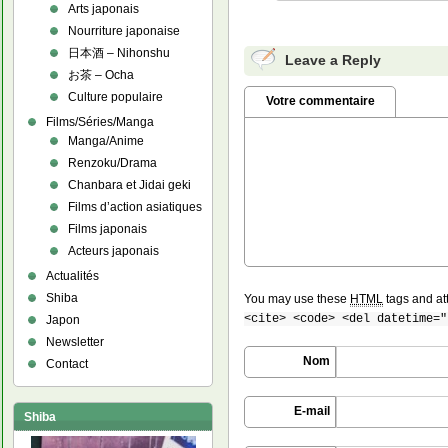
Arts japonais
Nourriture japonaise
日本酒 – Nihonshu
Leave a Reply
お茶 – Ocha
Culture populaire
Votre commentaire
Films/Séries/Manga
Manga/Anime
Renzoku/Drama
Chanbara et Jidai geki
Films d’action asiatiques
Films japonais
Acteurs japonais
Actualités
Shiba
You may use these
HTML
tags and at
<cite> <code> <del datetime="
Japon
Newsletter
Nom
Contact
E-mail
Shiba