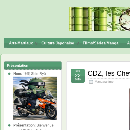
神龍
Shin-
Ryū
Arts-Martiaux
Culture Japonaise
Films/Séries/Manga
A
Présentation
Sep
CDZ, les Chev
Nom:
神龍 Shin-Ryû
22
2010
Manga/anime
Présentation:
Bienvenue