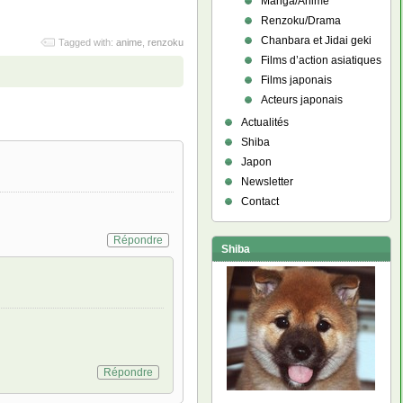
Manga/Anime
Renzoku/Drama
Chanbara et Jidai geki
Tagged with:
anime
,
renzoku
Films d’action asiatiques
Films japonais
Acteurs japonais
Actualités
Shiba
Japon
Newsletter
Contact
Répondre
Shiba
Répondre