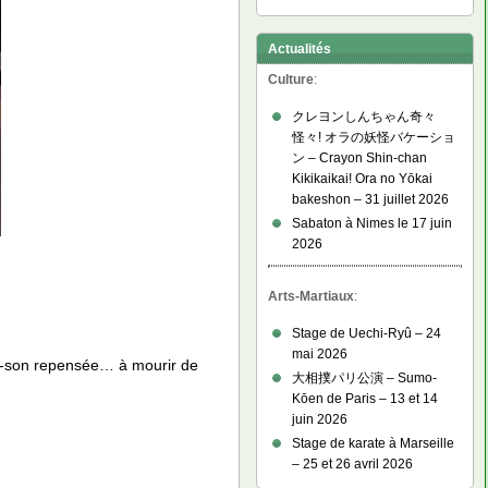
Actualités
Culture
:
クレヨンしんちゃん奇々
怪々! オラの妖怪バケーショ
ン – Crayon Shin-chan
Kikikaikai! Ora no Yōkai
bakeshon – 31 juillet 2026
Sabaton à Nimes le 17 juin
2026
Arts-Martiaux
:
Stage de Uechi-Ryû – 24
mai 2026
de-son repensée… à mourir de
大相撲パリ公演 – Sumo-
Kōen de Paris – 13 et 14
juin 2026
Stage de karate à Marseille
– 25 et 26 avril 2026