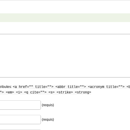
tributes:
<a href="" title=""> <abbr title=""> <acronym title=""> <
"> <em> <i> <q cite=""> <s> <strike> <strong>
(requis)
(requis)