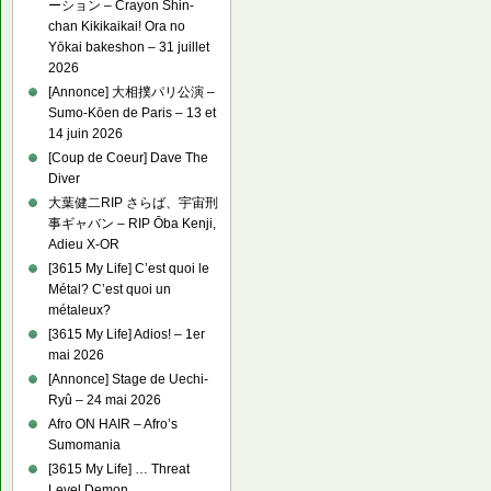
ーション – Crayon Shin-
chan Kikikaikai! Ora no
Yōkai bakeshon – 31 juillet
2026
[Annonce] 大相撲パリ公演 –
Sumo-Kōen de Paris – 13 et
14 juin 2026
[Coup de Coeur] Dave The
Diver
大葉健二RIP さらば、宇宙刑
事ギャバン – RIP Ōba Kenji,
Adieu X-OR
[3615 My Life] C’est quoi le
Métal? C’est quoi un
métaleux?
[3615 My Life] Adios! – 1er
mai 2026
[Annonce] Stage de Uechi-
Ryû – 24 mai 2026
Afro ON HAIR – Afro’s
Sumomania
[3615 My Life] … Threat
Level Demon