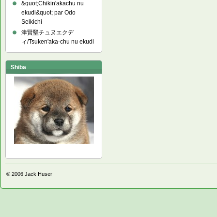
&quot;Chikin'akachu nu
ekudi&quot; par Odo
Seikichi
津賢堅チュヌエクデ
ィ/Tsuken'aka-chu nu ekudi
Shiba
© 2006
Jack Huser