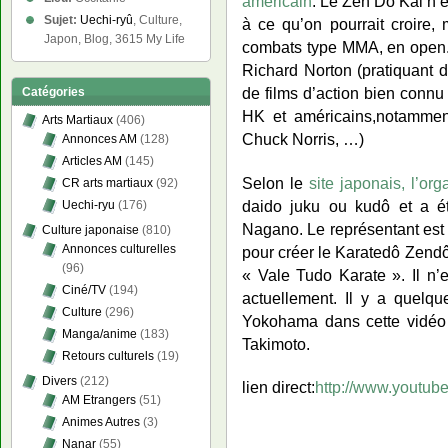
américain
. Le Zen Do Kai n’e
Sujet:
Uechi-ryû
, Culture,
à ce qu’on pourrait croire,
Japon, Blog, 3615 My Life
combats type MMA, en open.
Richard Norton (pratiquant d
de films d’action bien connu
Catégories
HK et américains,notammen
Arts Martiaux
(406)
Chuck Norris, …)
Annonces AM
(128)
Articles AM
(145)
Selon le
site japonais, l’or
CR arts martiaux
(92)
daido juku ou kudô et a é
Uechi-ryu
(176)
Nagano. Le représentant es
Culture japonaise
(810)
Annonces culturelles
pour créer le Karatedô Zendô
(96)
« Vale Tudo Karate ». Il n’
Ciné/TV
(194)
actuellement. Il y a quelq
Culture
(296)
Yokohama dans cette vidéo 
Manga/anime
(183)
Takimoto.
Retours culturels
(19)
Divers
(212)
lien direct:
http://www.yout
AM Etrangers
(51)
Animes Autres
(3)
Nanar
(55)