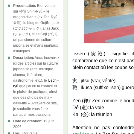
Présentation:
Bienvenue
sur 神龍 Shin-Ryû « le
dragon divin » (ex-Ten-Ryû
天龍), le blog de GojiNinjack
(ゴジ忍ジャック), alias Jack
(ジャック), alias Goji (ゴジ)
un passionné de culture
japonaise et d’arts martiaux
asiatiques.
jissen (実戦) : signifie lit
Description:
Vous trouverez
comprendre que ce n’est pa
ici des articles sur la culture
plein contact où les coups so
japonaise (arts, musique,
cinéma, littérature,
実 : jitsu (vrai, vérité)
gastronomie, etc.), le
Uechi-
ryû
que j’ai eu la chance et
戦 : ikusa (suffixe -sen) guerr
le plaisir de pratiquer, ainsi
que des photos de ma «
Zen (禅): Zen comme le bou
daily-life ». A travers ce site,
Dô (道): la voie
je souhaite vous faire
Kai (会): la réunion
partager mes passions.
Date de création:
19 juin
Attention ne pas confondr
2006
Lieu:
Occitanie