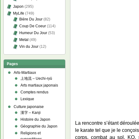
Japon
(295)
MyLife
(749)
Bière Du Jour
(82)
Coup De Coeur
(114)
Humeur Du Jour
(53)
Metal
(49)
Vin du Jour
(12)
Pages
Arts-Martiaux
上地流 – Uechi-ryū
Arts martiaux japonais
Comptes rendus
Lexique
Culture japonaise
漢字 – Kanji
Histoire du Japon
La rencontre s’étant déroulé
Géographie du Japon
le karate tel que je le conçoi
Religions et
corps, combat au sol, KO, 