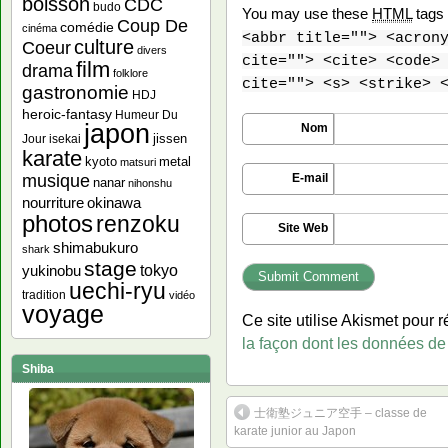
boisson
CDC
budo
You may use these
HTML
tags 
Coup De
comédie
cinéma
<abbr title=""> <acron
culture
Coeur
divers
cite=""> <cite> <code>
film
drama
folklore
cite=""> <s> <strike> 
gastronomie
HDJ
heroic-fantasy
Humeur Du
japon
Nom
jissen
Jour
isekai
karate
kyoto
metal
matsuri
musique
E-mail
nanar
nihonshu
nourriture
okinawa
photos
renzoku
Site Web
shimabukuro
shark
stage
yukinobu
tokyo
uechi-ryu
tradition
vidéo
voyage
Ce site utilise Akismet pour r
la façon dont les données de
Shiba
士衛塾ジュニア空手 – classe de
karate junior au Japon