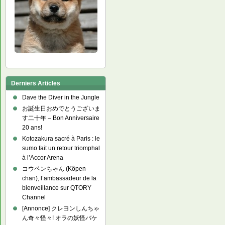
Derniers Articles
Dave the Diver in the Jungle
お誕生日おめでとうございま
す二十年 – Bon Anniversaire
20 ans!
Kotozakura sacré à Paris : le
sumo fait un retour triomphal
à l’Accor Arena
コウペンちゃん (Kôpen-
chan), l’ambassadeur de la
bienveillance sur QTORY
Channel
[Annonce] クレヨンしんちゃ
ん奇々怪々! オラの妖怪バケ