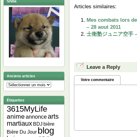
Shiba
Articles similaires:
Mes combats lors de
– 28 aout 2011
士衛塾ジュニア空手 – clas
Leave a Reply
Anciens articles
Votre commentaire
Anciens
articles
Étiquettes
3615MyLife
arts
anime
annonce
martiaux
bière
BDJ
blog
Bière Du Jour