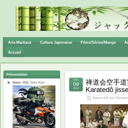
神龍
Shin-
Ryū
Arts-Martiaux
Culture Japonaise
Films/Séries/Manga
Ac
Accueil
Présentation
Déc
禅道会空手道実戦
Nom:
神龍 Shin-Ryû
09
Karatedô jisse
2010
Articles AM
,
Arts Martiaux