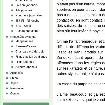
superstitions
n’étant pas d’un karate, mo
Folklore japonais
sportive, on pourrait avoir de
Arts japonais
pas à des sautillements, à 
Nourriture japonaise
contact ou en light contact.
日本酒 – Nihonshu
des saisies, du combat au s
お茶 – Ocha
bien sûr leur intégrité physi
Culture populaire
Films/Séries/Manga
On me l’a fait remarqué, et c’
Manga/Anime
difficile de différencier vra
Renzoku/Drama
Chanbara et Jidai geki
lisant les kanji brodés sur
Films d’action asiatiques
Zendôkai étant open, de n
Films japonais
affrontées dans les régles d
Acteurs japonais
sur les karategi et ceinture,
Actualités
autres styles dont je n’ai pas r
Shiba
Japon
La casse du parpaing est par
Newsletter
Contact
J’aime beaucoup et ça rep
j’aime et ce vers quoi je vou