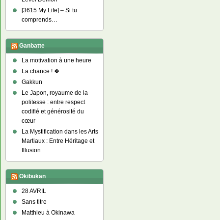
[3615 My Life] – Si tu
comprends…
Ganbatte
La motivation à une heure
La chance ! 🍀
Gakkun
Le Japon, royaume de la
politesse : entre respect
codifié et générosité du
cœur
La Mystification dans les Arts
Martiaux : Entre Héritage et
Illusion
Okibukan
28 AVRIL
Sans titre
Matthieu à Okinawa