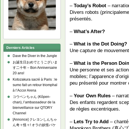
–
Today’s Robot
– narratio
Divers robots (principaleme
présentés.
–
What’s After?
–
What is the Dot Doing?
Derniers Articles
Une capture de mouvement
Dave the Diver in the Jungle
お誕生日おめでとうございま
–
What is the Person Doi
す二十年 – Bon Anniversaire
Une personne et ses action
20 ans!
mobiles; l’apparence d’orig
Kotozakura sacré à Paris : le
peu présenté pour montrer ce
sumo fait un retour triomphal
à l’Accor Arena
–
Your Own Rules
– narra
コウペンちゃん (Kôpen-
Des enfants regardent scep
chan), l’ambassadeur de la
bienveillance sur QTORY
de règles excentriques.
Channel
[Annonce] クレヨンしんちゃ
–
Lets Try to Add
– chanté
ん奇々怪々! オラの妖怪バケ
Magokoro Brothers (