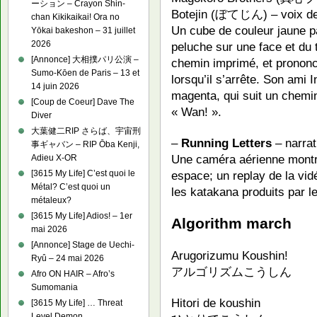
ーション – Crayon Shin-
Botejin (ぼてじん) – voix d
chan Kikikaikai! Ora no
Un cube de couleur jaune pa
Yōkai bakeshon – 31 juillet
2026
peluche sur une face et du t
[Annonce] 大相撲パリ公演 –
chemin imprimé, et prononca
Sumo-Kōen de Paris – 13 et
lorsqu’il s’arrête. Son am
14 juin 2026
magenta, qui suit un chemi
[Coup de Coeur] Dave The
« Wan! ».
Diver
大葉健二RIP さらば、宇宙刑
–
Running Letters
– narrat
事ギャバン – RIP Ōba Kenji,
Une caméra aérienne montr
Adieu X-OR
espace; un replay de la vidé
[3615 My Life] C’est quoi le
Métal? C’est quoi un
les katakana produits par 
métaleux?
[3615 My Life] Adios! – 1er
Algorithm march
mai 2026
[Annonce] Stage de Uechi-
Arugorizumu Koushin!
Ryû – 24 mai 2026
アルゴリズムこうしん
Afro ON HAIR – Afro’s
Sumomania
Hitori de koushin
[3615 My Life] … Threat
Level Demon