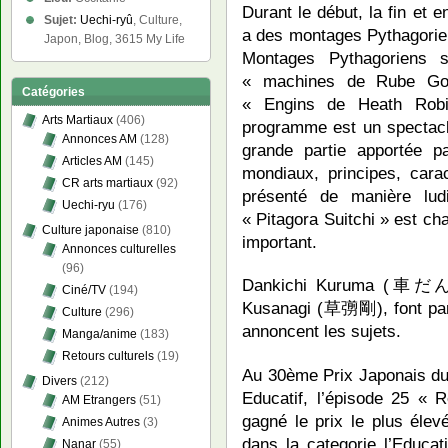
Durant le début, la fin et 
Sujet:
Uechi-ryû
, Culture,
a des montages Pythagor
Japon, Blog, 3615 My Life
Montages Pythagoriens
« machines de Rube Go
Catégories
« Engins de Heath Robin
Arts Martiaux
(406)
programme est un spectacle
Annonces AM
(128)
grande partie apportée 
Articles AM
(145)
mondiaux, principes, carac
CR arts martiaux
(92)
présenté de manière lu
Uechi-ryu
(176)
« Pitagora Suitchi » est cha
Culture japonaise
(810)
important.
Annonces culturelles
(96)
Dankichi Kuruma (車だん
Ciné/TV
(194)
Kusanagi (草彅剛), font parti
Culture
(296)
annoncent les sujets.
Manga/anime
(183)
Retours culturels
(19)
Au 30ème Prix Japonais du
Divers
(212)
Educatif, l’épisode 25 « 
AM Etrangers
(51)
gagné le prix le plus élev
Animes Autres
(3)
dans la categorie l’Educa
Nanar
(55)