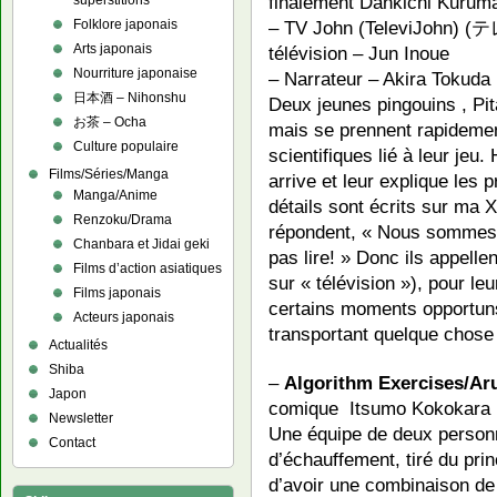
finalement Dankichi Kurum
superstitions
– TV John (TeleviJohn) 
Folklore japonais
Arts japonais
télévision – Jun Inoue
Nourriture japonaise
– Narrateur – Akira Toku
日本酒 – Nihonshu
Deux jeunes pingouins , Pi
お茶 – Ocha
mais se prennent rapidemen
Culture populaire
scientifiques lié à leur je
Films/Séries/Manga
arrive et leur explique les 
Manga/Anime
détails sont écrits sur ma 
Renzoku/Drama
répondent, « Nous sommes 
Chanbara et Jidai geki
pas lire! » Donc ils appelle
Films d’action asiatiques
sur « télévision »), pour leu
Films japonais
certains moments opportuns
Acteurs japonais
transportant quelque chose q
Actualités
Shiba
–
Algorithm Exercises/Ar
Japon
comique Itsumo Kokok
Newsletter
Une équipe de deux personn
Contact
d’échauffement, tiré du pri
d’avoir une combinaison de