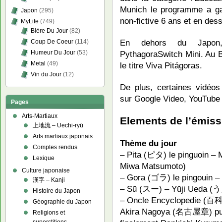
Munich le programme a gag
Japon
(295)
non-fictive 6 ans et en des
MyLife
(749)
Bière Du Jour
(82)
En dehors du Japon
Coup De Coeur
(114)
Humeur Du Jour
(53)
PythagoraSwitch Mini. Au B
Metal
(49)
le titre Viva Pitágoras.
Vin du Jour
(12)
De plus, certaines vidéos
sur Google Video, YouTube 
Pages
Arts-Martiaux
Elements de l’émiss
上地流 – Uechi-ryū
Arts martiaux japonais
Thème du jour
Comptes rendus
– Pita (ピタ) le pinguoin 
Lexique
Miwa Matsumoto)
Culture japonaise
– Gora (ゴラ) le pingouin
漢字 – Kanji
– Sū (スー) – Yūji Ue
Histoire du Japon
– Oncle Encyclopedie (百科
Géographie du Japon
Akira Nagoya (名古屋章) pu
Religions et