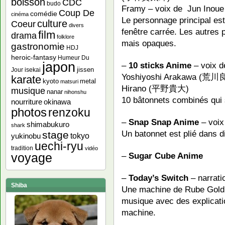
boisson
CDC
budo
Framy – voix de Jun Inoue
Coup De
comédie
cinéma
Le personnage principal est
culture
Coeur
divers
fenêtre carrée. Les autres
film
drama
folklore
mais opaques.
gastronomie
HDJ
heroic-fantasy
Humeur Du
japon
–
10 sticks Anime
– voix d
jissen
Jour
isekai
Yoshiyoshi Arakawa (荒川
karate
kyoto
metal
matsuri
Hirano (平野貴大)
musique
nanar
nihonshu
10 bâtonnets combinés qui 
nourriture
okinawa
photos
renzoku
–
Snap Snap Anime
– voix
shimabukuro
shark
Un batonnet est plié dans 
stage
yukinobu
tokyo
uechi-ryu
tradition
vidéo
–
Sugar Cube Anime
voyage
–
Today’s Switch
– narrati
Shiba
Une machine de Rube Goldbe
musique avec des explicati
machine.