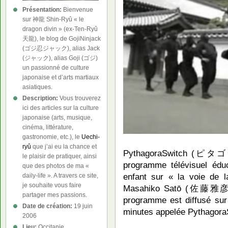
Présentation:
Bienvenue
sur 神龍 Shin-Ryû « le
dragon divin » (ex-Ten-Ryû
天龍), le blog de GojiNinjack
(ゴジ忍ジャック), alias Jack
(ジャック), alias Goji (ゴジ)
un passionné de culture
japonaise et d’arts martiaux
asiatiques.
Description:
Vous trouverez
ici des articles sur la culture
japonaise (arts, musique,
cinéma, littérature,
gastronomie, etc.), le
Uechi-
ryû
que j’ai eu la chance et
PythagoraSwitch (ピタゴ
le plaisir de pratiquer, ainsi
programme télévisuel éduc
que des photos de ma «
enfant sur « la voie de l
daily-life ». A travers ce site,
je souhaite vous faire
Masahiko Satō (佐藤雅彦
partager mes passions.
programme est diffusé su
Date de création:
19 juin
minutes appelée PythagoraS
2006
Lieu:
Occitanie