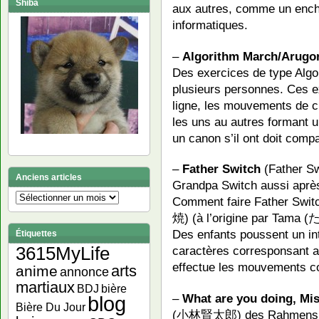
Shiba
aux autres, comme un en
informatiques.
–
Algorithm March/Arugo
Des exercices de type Algo
plusieurs personnes. Ces e
ligne, les mouvements de c
les uns au autres formant 
un canon s’il ont doit com
–
Father Switch
(Father Sw
Anciens articles
Grandpa Switch aussi aprè
Anciens
Comment faire Father Swit
articles
焼) (à l’origine par Tama (
Des enfants poussent un in
Étiquettes
3615MyLife
caractères corresponsant au
effectue les mouvements c
arts
anime
annonce
martiaux
bière
BDJ
–
What are you doing, Mis
blog
Bière Du Jour
(小林賢太郎) des Rahmens 