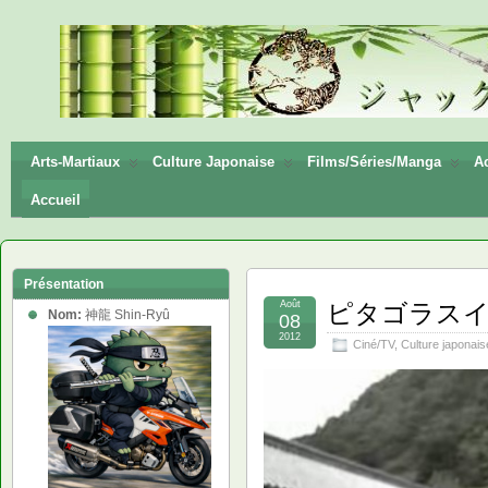
神龍
Shin-
Ryū
Arts-Martiaux
Culture Japonaise
Films/Séries/Manga
Ac
Accueil
Présentation
Août
ピタゴラスイッチ –
Nom:
神龍 Shin-Ryû
08
2012
Ciné/TV
,
Culture japonais