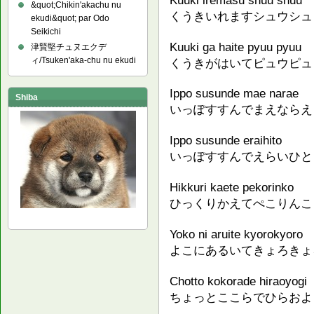
&quot;Chikin'akachu nu
くうきいれますシュウシュ
ekudi&quot; par Odo
Seikichi
Kuuki ga haite pyuu pyuu
津賢堅チュヌエクデ
ィ/Tsuken'aka-chu nu ekudi
くうきがはいてピュウピュ
Ippo susunde mae narae
Shiba
いっぽすすんでまえならえ
Ippo susunde eraihito
いっぽすすんでえらいひと
Hikkuri kaete pekorinko
ひっくりかえてぺこりんこ
Yoko ni aruite kyorokyoro
よこにあるいてきょろきょ
Chotto kokorade hiraoyogi
ちょっとここらでひらおよ