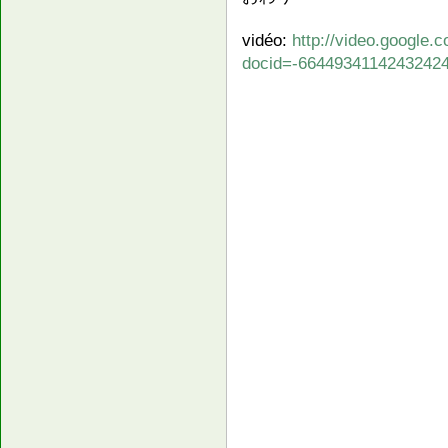
vidéo:
http://video.google.
docid=-6644934114243242