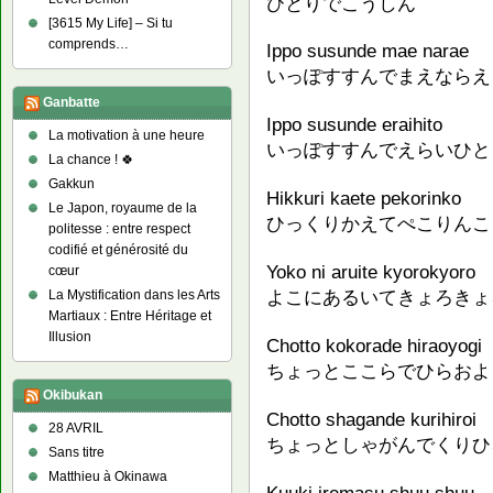
ひとりでこうしん
[3615 My Life] – Si tu
comprends…
Ippo susunde mae narae
いっぽすすんでまえならえ
Ganbatte
Ippo susunde eraihito
La motivation à une heure
いっぽすすんでえらいひと
La chance ! 🍀
Gakkun
Hikkuri kaete pekorinko
Le Japon, royaume de la
ひっくりかえてぺこりんこ
politesse : entre respect
codifié et générosité du
Yoko ni aruite kyorokyoro
cœur
よこにあるいてきょろきょ
La Mystification dans les Arts
Martiaux : Entre Héritage et
Illusion
Chotto kokorade hiraoyogi
ちょっとここらでひらおよ
Okibukan
Chotto shagande kurihiroi
28 AVRIL
ちょっとしゃがんでくりひ
Sans titre
Matthieu à Okinawa
Kuuki iremasu shuu shuu