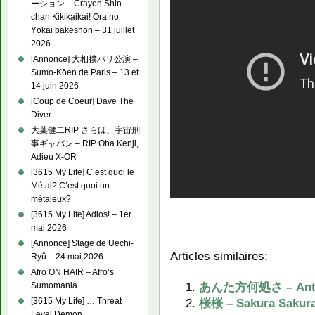
ーション – Crayon Shin-
chan Kikikaikai! Ora no
Yōkai bakeshon – 31 juillet
2026
[Annonce] 大相撲パリ公演 –
Sumo-Kōen de Paris – 13 et
14 juin 2026
[Coup de Coeur] Dave The
Diver
大葉健二RIP さらば、宇宙刑
事ギャバン – RIP Ōba Kenji,
Adieu X-OR
[3615 My Life] C’est quoi le
Métal? C’est quoi un
métaleux?
[3615 My Life] Adios! – 1er
mai 2026
[Annonce] Stage de Uechi-
Articles similaires:
Ryû – 24 mai 2026
Afro ON HAIR – Afro’s
あんた方何処さ – Anta 
Sumomania
桜桜 – Sakura Sakur
[3615 My Life] … Threat
Level Demon