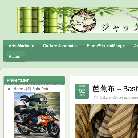
神龍
Shin-
Ryū
Arts-Martiaux
Culture Japonaise
Films/Séries/Manga
Ac
Accueil
Présentation
Août
芭蕉布 – Bash
Nom:
神龍 Shin-Ryû
02
2015
Culture
,
Culture japonais