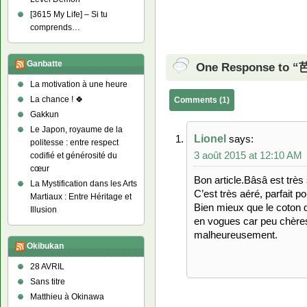
[3615 My Life] – Si tu
comprends…
Ganbatte
One Response to “
La motivation à une heure
La chance ! 🍀
Comments (1)
Gakkun
Le Japon, royaume de la
Lionel
says:
politesse : entre respect
3 août 2015 at 12:10 AM
codifié et générosité du
cœur
Bon article.Bâsâ est très 
La Mystification dans les Arts
C’est très aéré, parfait 
Martiaux : Entre Héritage et
Bien mieux que le coton
Illusion
en vogues car peu chères
malheureusement.
Okibukan
28 AVRIL
Sans titre
Matthieu à Okinawa