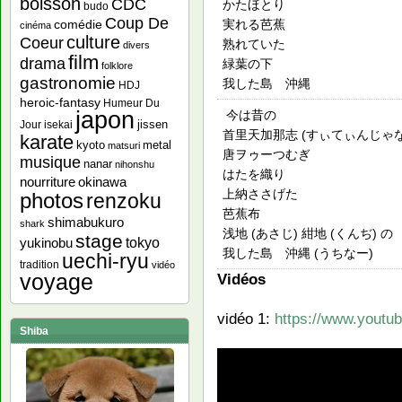
boisson
CDC
かたほとり
budo
Coup De
実れる芭蕉
comédie
cinéma
culture
Coeur
熟れていた
divers
film
drama
緑葉の下
folklore
gastronomie
我した島 沖縄
HDJ
heroic-fantasy
Humeur Du
japon
今は昔の
jissen
Jour
isekai
首里天加那志 (すぃてぃんじゃな
karate
kyoto
metal
matsuri
唐ヲゥーつむぎ
musique
nanar
nihonshu
はたを織り
nourriture
okinawa
上納ささげた
photos
renzoku
芭蕉布
shimabukuro
shark
浅地 (あさじ) 紺地 (くんぢ) の
stage
yukinobu
tokyo
我した島 沖縄 (うちなー)
uechi-ryu
tradition
vidéo
Vidéos
voyage
vidéo 1:
https://www.yout
Shiba