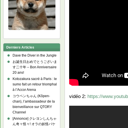
Derniers Articles
Dave the Diver in the Jungle
お誕生日おめでとうございま
す二十年 – Bon Anniversaire
20 ans!
Kotozakura sacré à Paris : le
sumo fait un retour triomphal
à l’Accor Arena
vidéo 2:
https://www.yout
コウペンちゃん (Kôpen-
chan), l’ambassadeur de la
bienveillance sur QTORY
Channel
[Annonce] クレヨンしんちゃ
ん奇々怪々! オラの妖怪バケ