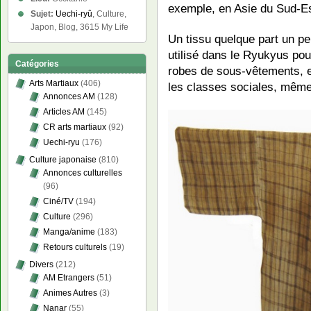
exemple, en Asie du Sud-Es
Sujet:
Uechi-ryû
, Culture,
Japon, Blog, 3615 My Life
Un tissu quelque part un pe
utilisé dans le Ryukyus pou
Catégories
robes de sous-vêtements, e
Arts Martiaux
(406)
les classes sociales, même
Annonces AM
(128)
Articles AM
(145)
CR arts martiaux
(92)
Uechi-ryu
(176)
Culture japonaise
(810)
Annonces culturelles
(96)
Ciné/TV
(194)
Culture
(296)
Manga/anime
(183)
Retours culturels
(19)
Divers
(212)
AM Etrangers
(51)
Animes Autres
(3)
Nanar
(55)