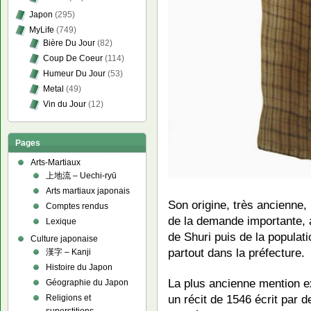
Japon
(295)
MyLife
(749)
Bière Du Jour
(82)
Coup De Coeur
(114)
Humeur Du Jour
(53)
Metal
(49)
Vin du Jour
(12)
Pages
Arts-Martiaux
上地流 – Uechi-ryū
Arts martiaux japonais
Son origine, très ancienne, 
Comptes rendus
de la demande importante, 
Lexique
de Shuri puis de la populatio
Culture japonaise
partout dans la préfecture.
漢字 – Kanji
Histoire du Japon
La plus ancienne mention e
Géographie du Japon
un récit de 1546 écrit par
Religions et