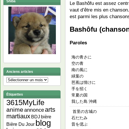
Shiba
Le Bashôfu est assez centra
vaut d’être mis en chanson
est parmi les plus chansons
Bashôfu (chanson
Paroles
海の青さに
空の青
南の風に
Anciens articles
緑葉の
Anciens
芭蕉は情けに
articles
手を招く
Étiquettes
常夏の国
3615MyLife
我した島 沖縄
arts
anime
annonce
首里の古城の
martiaux
bière
BDJ
石だたみ
blog
昔を偲ぶ
Bière Du Jour