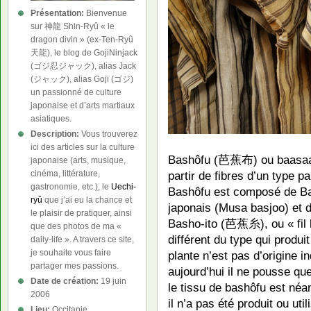
Présentation:
Bienvenue
sur 神龍 Shin-Ryû « le
dragon divin » (ex-Ten-Ryû
天龍), le blog de GojiNinjack
(ゴジ忍ジャック), alias Jack
(ジャック), alias Goji (ゴジ)
un passionné de culture
japonaise et d’arts martiaux
asiatiques.
Description:
Vous trouverez
ici des articles sur la culture
Bashôfu (芭蕉布) ou baasaa e
japonaise (arts, musique,
cinéma, littérature,
partir de fibres d’un type pa
gastronomie, etc.), le
Uechi-
Bashôfu est composé de Ba
ryû
que j’ai eu la chance et
japonais (Musa basjoo) et de
le plaisir de pratiquer, ainsi
Basho-ito (芭蕉糸), ou « fil 
que des photos de ma «
différent du type qui produit
daily-life ». A travers ce site,
je souhaite vous faire
plante n’est pas d’origine
partager mes passions.
aujourd’hui il ne pousse qu
Date de création:
19 juin
le tissu de bashôfu est né
2006
il n’a pas été produit ou uti
Lieu:
Occitanie