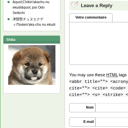
&quot;Chikin'akachu nu
Leave a Reply
ekudi&quot; par Odo
Seikichi
Votre commentaire
津賢堅チュヌエクデ
ィ/Tsuken'aka-chu nu ekudi
Shiba
You may use these
HTML
tags 
<abbr title=""> <acron
cite=""> <cite> <code>
cite=""> <s> <strike> 
Nom
E-mail