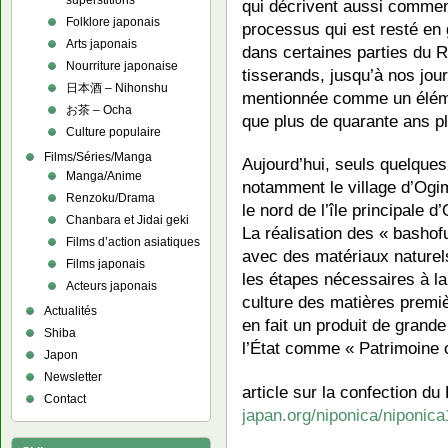
superstitions
qui décrivent aussi commen
Folklore japonais
processus qui est resté en
Arts japonais
dans certaines parties du R
Nourriture japonaise
tisserands, jusqu’à nos jou
日本酒 – Nihonshu
mentionnée comme un éléme
お茶 – Ocha
que plus de quarante ans pl
Culture populaire
Films/Séries/Manga
Aujourd’hui, seuls quelques
Manga/Anime
notamment le village d’Ogim
Renzoku/Drama
le nord de l’île principale 
Chanbara et Jidai geki
La réalisation des « bashof
Films d’action asiatiques
avec des matériaux naturels 
Films japonais
les étapes nécessaires à la
Acteurs japonais
culture des matières premiè
Actualités
en fait un produit de grande
Shiba
l’État comme « Patrimoine c
Japon
Newsletter
article sur la confection d
Contact
japan.org/niponica/niponica