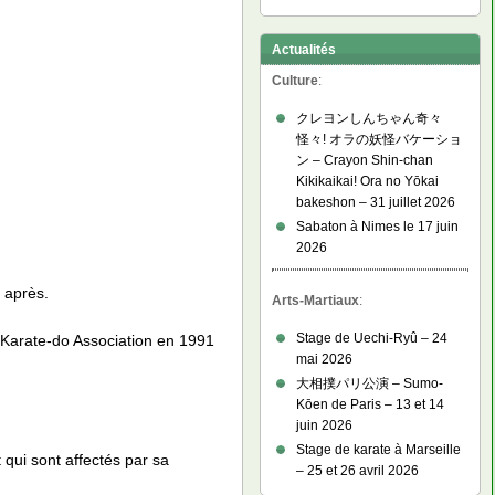
Actualités
Culture
:
クレヨンしんちゃん奇々
怪々! オラの妖怪バケーショ
ン – Crayon Shin-chan
Kikikaikai! Ora no Yōkai
bakeshon – 31 juillet 2026
Sabaton à Nimes le 17 juin
2026
 après.
Arts-Martiaux
:
Stage de Uechi-Ryû – 24
u Karate-do Association en 1991
mai 2026
大相撲パリ公演 – Sumo-
Kōen de Paris – 13 et 14
juin 2026
Stage de karate à Marseille
 qui sont affectés par sa
– 25 et 26 avril 2026