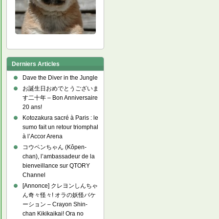
Derniers Articles
Dave the Diver in the Jungle
お誕生日おめでとうございま
す二十年 – Bon Anniversaire
20 ans!
Kotozakura sacré à Paris : le
sumo fait un retour triomphal
à l’Accor Arena
コウペンちゃん (Kôpen-
chan), l’ambassadeur de la
bienveillance sur QTORY
Channel
[Annonce] クレヨンしんちゃ
ん奇々怪々! オラの妖怪バケ
ーション – Crayon Shin-
chan Kikikaikai! Ora no