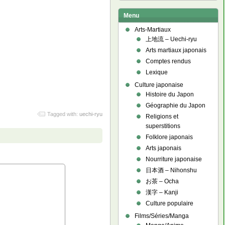
Menu
Arts-Martiaux
上地流 – Uechi-ryu
Arts martiaux japonais
Comptes rendus
Lexique
Culture japonaise
Histoire du Japon
Géographie du Japon
Tagged with:
uechi-ryu
Religions et
superstitions
Folklore japonais
Arts japonais
Nourriture japonaise
日本酒 – Nihonshu
お茶 – Ocha
漢字 – Kanji
Culture populaire
Films/Séries/Manga