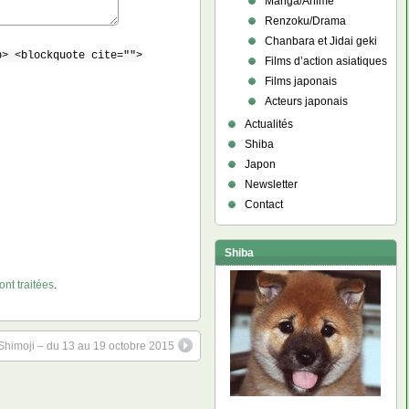
Manga/Anime
Renzoku/Drama
Chanbara et Jidai geki
b> <blockquote cite="">
Films d’action asiatiques
Films japonais
Acteurs japonais
Actualités
Shiba
Japon
Newsletter
Contact
Shiba
nt traitées
.
Shimoji – du 13 au 19 octobre 2015