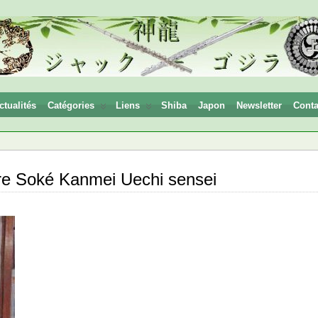
ctualités
Catégories
Liens
Shiba
Japon
Newsletter
Conta
re Soké Kanmei Uechi sensei