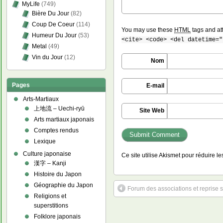
MyLife
(749)
Bière Du Jour
(82)
Coup De Coeur
(114)
You may use these
HTML
tags and at
Humeur Du Jour
(53)
<cite> <code> <del datetime="
Metal
(49)
Vin du Jour
(12)
Nom
Pages
E-mail
Arts-Martiaux
上地流 – Uechi-ryū
Site Web
Arts martiaux japonais
Comptes rendus
Lexique
Culture japonaise
Ce site utilise Akismet pour réduire l
漢字 – Kanji
Histoire du Japon
Géographie du Japon
Forum des associations et reprise
Religions et
superstitions
Folklore japonais