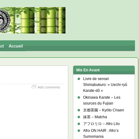
ct
Accueil
Mis En Avant
Livre de sensei
Shimabukuro: « Uechi-ryû
Add comments
Karate-dô »
Okinawa Karate – Les
sources du Fujian
京都茶園 – Kyōto Chaen
抹茶 – Matcha
アフロリロ – Afro Lilo
Afro ON HAIR : Afro’s
Sumomania