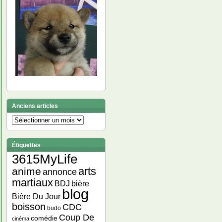
Anciens articles
Anciens
articles
Étiquettes
3615MyLife
arts
anime
annonce
martiaux
bière
BDJ
blog
Bière Du Jour
boisson
CDC
budo
Coup De
comédie
cinéma