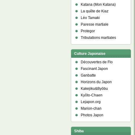
Katana (Mon Katana)
La quête de Kiaz
Léo Tamaki
Paresse martiale
Protegor
Tribulations martiales
Culture Japonaise
Découvertes de Flo
Fascinant Japon
Ganbatte
Horizons du Japon
Kakejiku&Byōbu
Kyôto-Chaen
Lejapon.org
Marion-chan
Photos Japon
Shiba