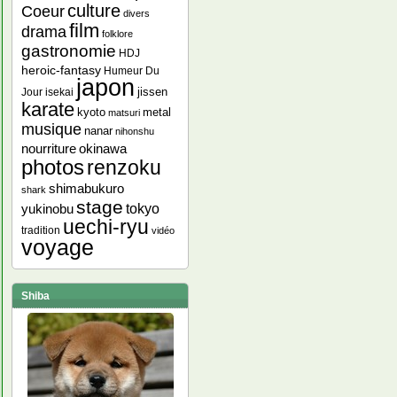
culture
Coeur
divers
film
drama
folklore
gastronomie
HDJ
heroic-fantasy
Humeur Du
japon
jissen
Jour
isekai
karate
kyoto
metal
matsuri
musique
nanar
nihonshu
nourriture
okinawa
photos
renzoku
shimabukuro
shark
stage
yukinobu
tokyo
uechi-ryu
tradition
vidéo
voyage
Shiba