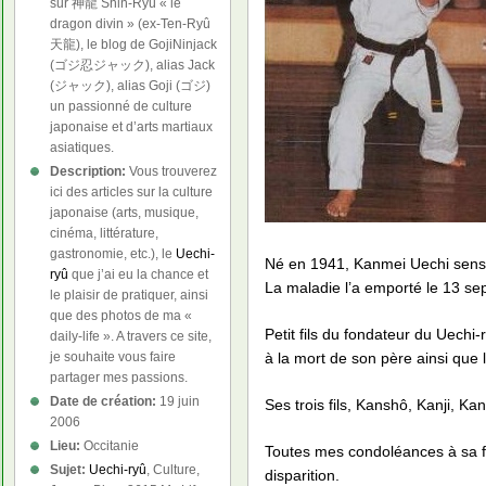
sur 神龍 Shin-Ryû « le
dragon divin » (ex-Ten-Ryû
天龍), le blog de GojiNinjack
(ゴジ忍ジャック), alias Jack
(ジャック), alias Goji (ゴジ)
un passionné de culture
japonaise et d’arts martiaux
asiatiques.
Description:
Vous trouverez
ici des articles sur la culture
japonaise (arts, musique,
cinéma, littérature,
gastronomie, etc.), le
Uechi-
Né en 1941, Kanmei Uechi sense
ryû
que j’ai eu la chance et
La maladie l’a emporté le 13 se
le plaisir de pratiquer, ainsi
que des photos de ma «
Petit fils du fondateur du Uech
daily-life ». A travers ce site,
à la mort de son père ainsi qu
je souhaite vous faire
partager mes passions.
Date de création:
19 juin
Ses trois fils, Kanshô, Kanji, K
2006
Lieu:
Occitanie
Toutes mes condoléances à sa fa
Sujet:
Uechi-ryû
, Culture,
disparition.