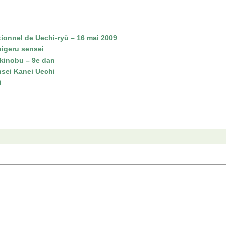
ionnel de Uechi-ryû – 16 mai 2009
igeru sensei
kinobu – 9e dan
sei Kanei Uechi
i