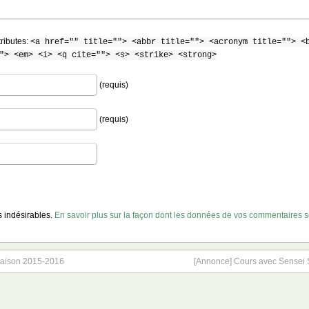
tributes:
<a href="" title=""> <abbr title=""> <acronym title=""> <
"> <em> <i> <q cite=""> <s> <strike> <strong>
(requis)
(requis)
es indésirables.
En savoir plus sur la façon dont les données de vos commentaires so
 saison 2015-2016
[Annonce] Cours avec Sensei 