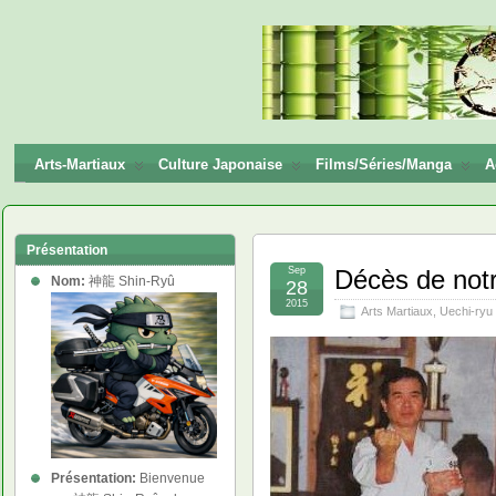
神龍
Shin-
Ryū
Arts-Martiaux
Culture Japonaise
Films/Séries/Manga
A
Présentation
Sep
Décès de not
Nom:
神龍 Shin-Ryû
28
2015
Arts Martiaux
,
Uechi-ryu
Présentation:
Bienvenue