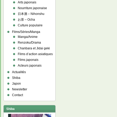
Arts japonais
Nourriture japonaise
日本酒 – Nihonshu
お茶 – Ocha
Culture populaire
Films/Séries/Manga
Manga/Anime
Renzoku/Drama
Chanbara et Jidai geki
Films d’action asiatiques
Films japonais
Acteurs japonais
Actualités
Shiba
Japon
Newsletter
Contact
Shiba