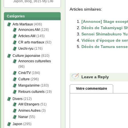
Japon, Blog, 3615 My Life
Articles similaires:
Catégories
[Annonce] Stage except
Arts Martiaux
(406)
Décès de Takamiyagi Sh
Annonces AM
(128)
Sensei Shimabukuro Yu
Articles AM
(145)
Vidéos d’époque de sen
CR arts martiaux
(92)
Décès de Tamura sense
Uechi-ryu
(176)
Culture japonaise
(810)
Annonces culturelles
(96)
Ciné/TV
(194)
Leave a Reply
Culture
(296)
Manga/anime
(183)
Votre commentaire
Retours culturels
(19)
Divers
(212)
AM Etrangers
(51)
Animes Autres
(3)
Nanar
(55)
Japon
(295)