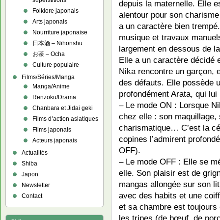
superstitions
depuis la maternelle. Elle 
Folklore japonais
alentour pour son charisme 
Arts japonais
a un caractère bien trempé.
Nourriture japonaise
musique et travaux manuels
日本酒 – Nihonshu
largement en dessous de l
お茶 – Ocha
Elle a un caractère décidé e
Culture populaire
Nika rencontre un garçon, e
Films/Séries/Manga
des défauts. Elle possède
Manga/Anime
profondément Arata, qui lu
Renzoku/Drama
– Le mode ON : Lorsque Nik
Chanbara et Jidai geki
chez elle : son maquillage
Films d’action asiatiques
charismatique… C’est la cél
Films japonais
copines l’admirent profond
Acteurs japonais
OFF).
Actualités
– Le mode OFF : Elle se mé
Shiba
elle. Son plaisir est de gri
Japon
mangas allongée sur son lit
Newsletter
avec des habits et une coi
Contact
et sa chambre est toujours 
les tripes (de bœuf, de por