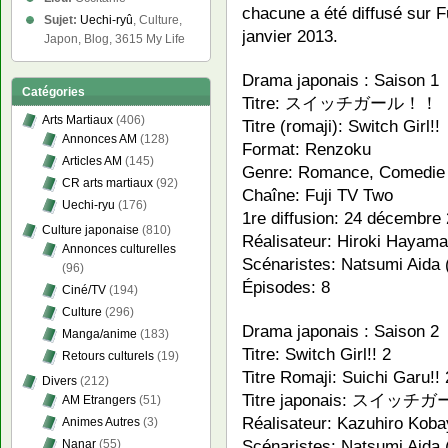
chacune a été diffusé sur 
Sujet:
Uechi-ryû
, Culture,
janvier 2013.
Japon, Blog, 3615 My Life
Drama japonais : Saison 1
Catégories
Titre: スイッチガール！！
Arts Martiaux
(406)
Titre (romaji): Switch Girl!!
Annonces AM
(128)
Format: Renzoku
Articles AM
(145)
Genre: Romance, Comedie
CR arts martiaux
(92)
Chaîne: Fuji TV Two
Uechi-ryu
(176)
1re diffusion: 24 décembre 
Culture japonaise
(810)
Réalisateur: Hiroki Hayama
Annonces culturelles
Scénaristes: Natsumi Aida
(96)
Épisodes: 8
Ciné/TV
(194)
Culture
(296)
Drama japonais : Saison 2
Manga/anime
(183)
Titre: Switch Girl!! 2
Retours culturels
(19)
Titre Romaji: Suichi Garu!! 
Divers
(212)
Titre japonais: スイッチガ
AM Etrangers
(51)
Réalisateur: Kazuhiro Koba
Animes Autres
(3)
Scénaristes: Natsumi Aida
Nanar
(55)