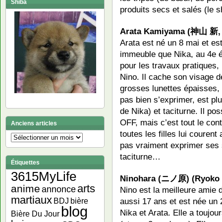
Shiba
produits secs et salés (le 
Arata Kamiyama (神山 新, 
Arata est né un 8 mai et es
immeuble que Nika, au 4e é
pour les travaux pratiques,
Nino. Il cache son visage 
grosses lunettes épaisses, 
pas bien s’exprimer, est pl
de Nika) et taciturne. Il p
OFF, mais c’est tout le cont
Anciens articles
toutes les filles lui couren
Anciens
pas vraiment exprimer ses 
articles
taciturne…
Étiquettes
3615MyLife
Ninohara (ニノ原) (Ryoko 
arts
anime
annonce
Nino est la meilleure amie d
martiaux
aussi 17 ans et est née un 
bière
BDJ
blog
Nika et Arata. Elle a toujou
Bière Du Jour