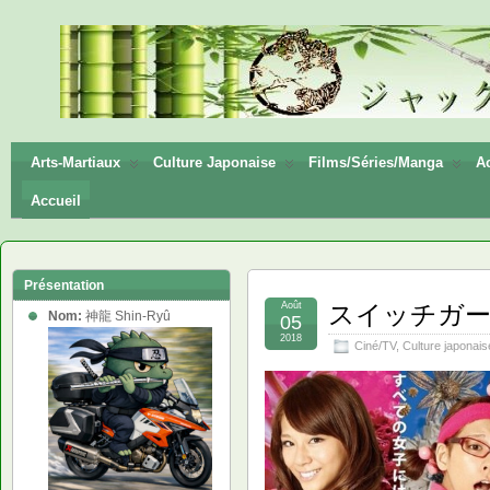
神龍
Shin-
Ryū
Arts-Martiaux
Culture Japonaise
Films/Séries/Manga
Ac
Accueil
Présentation
Août
スイッチガール！！
Nom:
神龍 Shin-Ryû
05
2018
Ciné/TV
,
Culture japonais