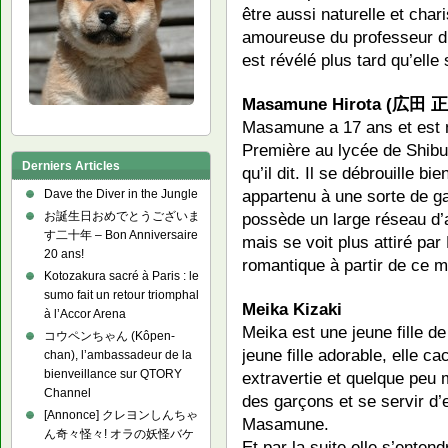
être aussi naturelle et char
amoureuse du professeur d’
est révélé plus tard qu’elle
Masamune Hirota (広田 正
Masamune a 17 ans et est né
Première au lycée de Shibuya
Derniers Articles
qu’il dit. Il se débrouille bie
appartenu à une sorte de gan
Dave the Diver in the Jungle
possède un large réseau d’
お誕生日おめでとうございま
す二十年 – Bon Anniversaire
mais se voit plus attiré par
20 ans!
romantique à partir de ce m
Kotozakura sacré à Paris : le
sumo fait un retour triomphal
Meika Kizaki
à l’Accor Arena
Meika est une jeune fille 
コウペンちゃん (Kôpen-
jeune fille adorable, elle ca
chan), l’ambassadeur de la
bienveillance sur QTORY
extravertie et quelque peu m
Channel
des garçons et se servir d’
[Annonce] クレヨンしんちゃ
Masamune.
ん奇々怪々! オラの妖怪バケ
Et par la suite elle s’enten