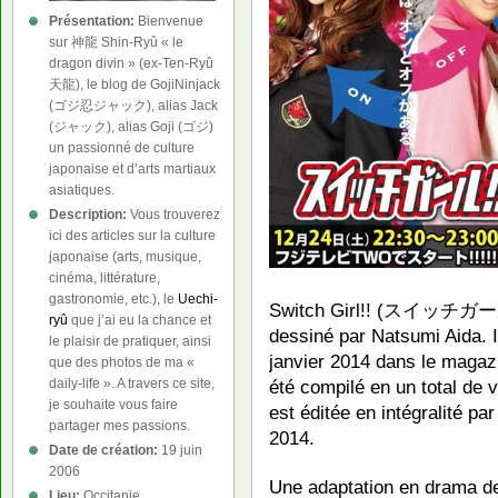
Présentation:
Bienvenue
sur 神龍 Shin-Ryû « le
dragon divin » (ex-Ten-Ryû
天龍), le blog de GojiNinjack
(ゴジ忍ジャック), alias Jack
(ジャック), alias Goji (ゴジ)
un passionné de culture
japonaise et d’arts martiaux
asiatiques.
Description:
Vous trouverez
ici des articles sur la culture
japonaise (arts, musique,
cinéma, littérature,
gastronomie, etc.), le
Uechi-
Switch Girl!! (スイッチガール！
ryû
que j’ai eu la chance et
dessiné par Natsumi Aida. I
le plaisir de pratiquer, ainsi
janvier 2014 dans le magazi
que des photos de ma «
daily-life ». A travers ce site,
été compilé en un total de 
je souhaite vous faire
est éditée en intégralité pa
partager mes passions.
2014.
Date de création:
19 juin
2006
Une adaptation en drama de
Lieu:
Occitanie