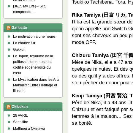
Tsukiko Tachibana, Tora, H
[3615 My Life] – Si tu
comprends…
Rika Tamiya (田宮 リカ, Ta
Rika est la grande sœur de 
Ganbatte
qu’on appelle une Switch Gir
sont ses cheveux un peu pl
La motivation à une heure
mode OFF.
La chance ! 🍀
Gakkun
Chizuru Tamiya (田宮 千鶴,
Le Japon, royaume de la
Mère de Nika, elle a 47 an
politesse : entre respect
codifié et générosité du
quelques minutes. Et dès q
cœur
ou dès qu’il y a des offres, 
La Mystification dans les Arts
s’empêcher de courir pour s
Martiaux : Entre Héritage et
Illusion
Kenji Tamiya (田宮 賢治, Ta
Père de Nika, il a 48 ans. I
Okibukan
Chizuru et est fatigué par s
femmes à la maison… Ses pr
28 AVRIL
sa bonté.
Sans titre
Matthieu à Okinawa