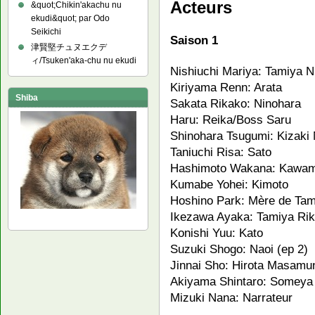
Acteurs
&quot;Chikin'akachu nu
ekudi&quot; par Odo
Seikichi
Saison 1
津賢堅チュヌエクデ
ィ/Tsuken'aka-chu nu ekudi
Nishiuchi Mariya: Tamiya N
Kiriyama Renn: Arata
Shiba
Sakata Rikako: Ninohara
Haru: Reika/Boss Saru
Shinohara Tsugumi: Kizaki
Taniuchi Risa: Sato
Hashimoto Wakana: Kawam
Kumabe Yohei: Kimoto
Hoshino Park: Mère de Tam
Ikezawa Ayaka: Tamiya Ri
Konishi Yuu: Kato
Suzuki Shogo: Naoi (ep 2)
Jinnai Sho: Hirota Masamu
Akiyama Shintaro: Someya K
Mizuki Nana: Narrateur