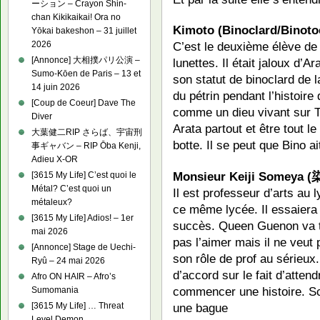
ーション – Crayon Shin-
chan Kikikaikai! Ora no
Kimoto (Binoclard/Binoto
Yōkai bakeshon – 31 juillet
2026
C’est le deuxième élève de
[Annonce] 大相撲パリ公演 –
lunettes. Il était jaloux d’A
Sumo-Kōen de Paris – 13 et
son statut de binoclard de l
14 juin 2026
du pétrin pendant l’histoire 
[Coup de Coeur] Dave The
comme un dieu vivant sur Ter
Diver
Arata partout et être tout le
大葉健二RIP さらば、宇宙刑
botte. Il se peut que Bino a
事ギャバン – RIP Ōba Kenji,
Adieu X-OR
Monsieur Keiji Someya 
[3615 My Life] C’est quoi le
Métal? C’est quoi un
Il est professeur d’arts au 
métaleux?
ce même lycée. Il essaiera
[3615 My Life] Adios! – 1er
succès. Queen Guenon va to
mai 2026
pas l’aimer mais il ne veut 
[Annonce] Stage de Uechi-
son rôle de prof au sérieu
Ryû – 24 mai 2026
d’accord sur le fait d’atten
Afro ON HAIR – Afro’s
commencer une histoire. Sc
Sumomania
[3615 My Life] … Threat
une bague
Level Demon