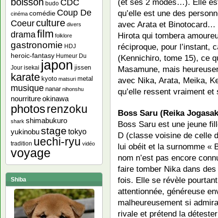
boisson
(et ses 2 modes…). Elle est 
CDC
budo
Coup De
qu’elle est une des personn
comédie
cinéma
culture
Coeur
avec Arata et Binotocard… 
divers
film
drama
Hirota qui tombera amoureu
folklore
gastronomie
réciproque, pour l’instant,
HDJ
heroic-fantasy
Humeur Du
(Kennichiro, tome 15), ce q
japon
jissen
Masamune, mais heureuseme
Jour
isekai
karate
kyoto
metal
avec Nika, Arata, Meika, K
matsuri
musique
nanar
nihonshu
qu’elle ressent vraiment e
nourriture
okinawa
photos
renzoku
Boss Saru (Reika Jogasak
shimabukuro
shark
Boss Saru est une jeune fil
stage
yukinobu
tokyo
D (classe voisine de celle 
uechi-ryu
tradition
vidéo
lui obéit et la surnomme « 
voyage
nom n’est pas encore connu
faire tomber Nika dans des
fois. Elle se révèle pourtant
Shiba
attentionnée, généreuse en
malheureusement si admirati
rivale et prétend la déteste