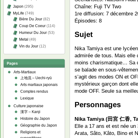
Chaîne: Fuji TV Two
Japon
(295)
1re diffusion: 7 décembre 2
MyLife
(749)
Bière Du Jour
(82)
Épisodes: 8
Coup De Coeur
(114)
Sujet
Humeur Du Jour
(53)
Metal
(49)
Vin du Jour
(12)
Nika Tamiya est une lycéen
admirée de tous. Mais elle 
moins charismatique… Sa ch
Pages
se balade en sous-vêtements
Arts-Martiaux
s’agit des modes ON et OF
上地流 – Uechi-ryū
mystérieux garçon dont el
Arts martiaux japonais
mode OFF. Seule sa meilleu
Comptes rendus
Lexique
Personnages
Culture japonaise
漢字 – Kanji
Nika Tamiya (田宮 仁香, Ta
Histoire du Japon
Elle a 17 ans et est née un 
Géographie du Japon
Religions et
Arata, Sâto, Kâto, Bino et N