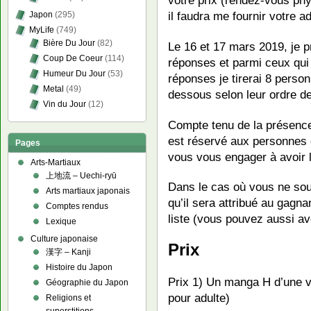
il faudra me fournir votre a
Japon
(295)
MyLife
(749)
Bière Du Jour
(82)
Le 16 et 17 mars 2019, je 
Coup De Coeur
(114)
réponses et parmi ceux qui
Humeur Du Jour
(53)
réponses je tirerai 8 person
Metal
(49)
dessous selon leur ordre d
Vin du Jour
(12)
Compte tenu de la présence 
est réservé aux personnes d
Pages
vous vous engager à avoir l
Arts-Martiaux
上地流 – Uechi-ryū
Dans le cas où vous ne souh
Arts martiaux japonais
qu’il sera attribué au gagn
Comptes rendus
liste (vous pouvez aussi avo
Lexique
Culture japonaise
Prix
漢字 – Kanji
Histoire du Japon
Prix 1) Un manga H d’une va
Géographie du Japon
pour adulte)
Religions et