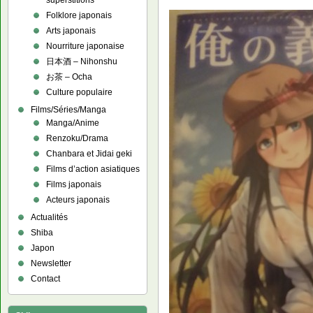
superstitions
Folklore japonais
Arts japonais
Nourriture japonaise
日本酒 – Nihonshu
お茶 – Ocha
Culture populaire
Films/Séries/Manga
Manga/Anime
Renzoku/Drama
Chanbara et Jidai geki
Films d’action asiatiques
Films japonais
Acteurs japonais
Actualités
Shiba
Japon
Newsletter
Contact