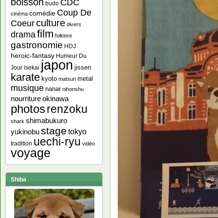
boisson
CDC
budo
Coup De
comédie
cinéma
culture
Coeur
divers
film
drama
folklore
gastronomie
HDJ
heroic-fantasy
Humeur Du
japon
jissen
Jour
isekai
karate
kyoto
metal
matsuri
musique
nanar
nihonshu
nourriture
okinawa
photos
renzoku
shimabukuro
shark
stage
yukinobu
tokyo
uechi-ryu
tradition
vidéo
voyage
Shiba