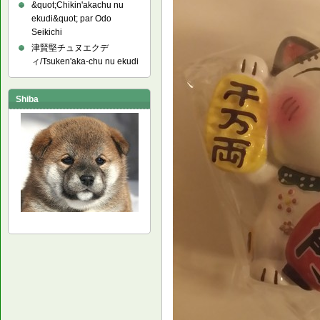
&quot;Chikin'akachu nu
ekudi&quot; par Odo
Seikichi
津賢堅チュヌエクデ
ィ/Tsuken'aka-chu nu ekudi
Shiba