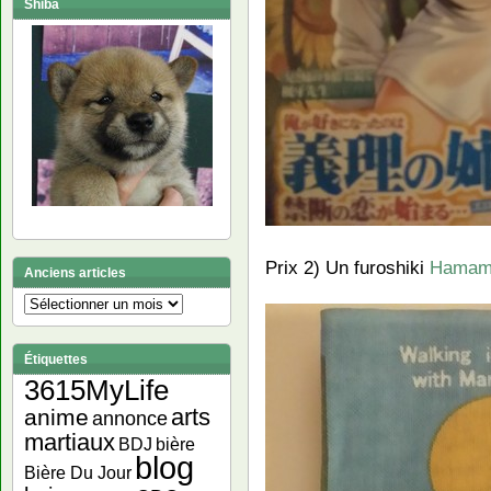
Shiba
Prix 2) Un furoshiki
Hamam
Anciens articles
Anciens
articles
Étiquettes
3615MyLife
arts
anime
annonce
martiaux
bière
BDJ
blog
Bière Du Jour