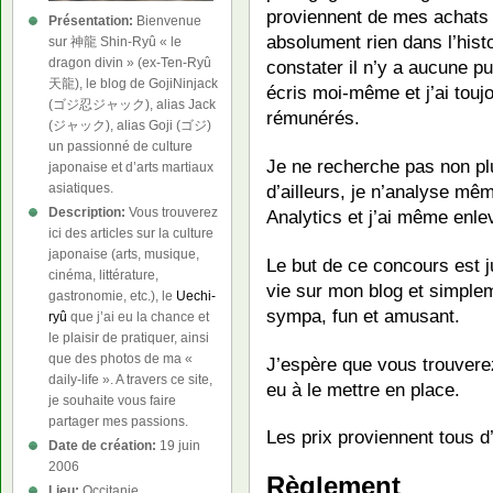
proviennent de mes achats 
Présentation:
Bienvenue
absolument rien dans l’his
sur 神龍 Shin-Ryû « le
dragon divin » (ex-Ten-Ryû
constater il n’y a aucune pub
天龍), le blog de GojiNinjack
écris moi-même et j’ai toujo
(ゴジ忍ジャック), alias Jack
rémunérés.
(ジャック), alias Goji (ゴジ)
un passionné de culture
Je ne recherche pas non pl
japonaise et d’arts martiaux
d’ailleurs, je n’analyse m
asiatiques.
Description:
Vous trouverez
Analytics et j’ai même enle
ici des articles sur la culture
japonaise (arts, musique,
Le but de ce concours est 
cinéma, littérature,
vie sur mon blog et simpl
gastronomie, etc.), le
Uechi-
sympa, fun et amusant.
ryû
que j’ai eu la chance et
le plaisir de pratiquer, ainsi
que des photos de ma «
J’espère que vous trouverez 
daily-life ». A travers ce site,
eu à le mettre en place.
je souhaite vous faire
partager mes passions.
Les prix proviennent tous d
Date de création:
19 juin
2006
Règlement
Lieu:
Occitanie