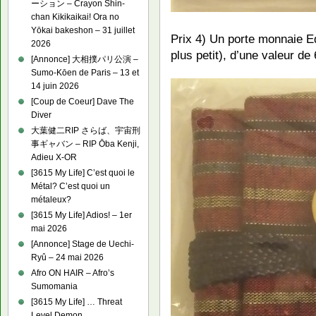
ーション – Crayon Shin-
chan Kikikaikai! Ora no
Yōkai bakeshon – 31 juillet
Prix 4) Un porte monnaie E
2026
plus petit), d’une valeur de
[Annonce] 大相撲パリ公演 –
Sumo-Kōen de Paris – 13 et
14 juin 2026
[Coup de Coeur] Dave The
Diver
大葉健二RIP さらば、宇宙刑
事ギャバン – RIP Ōba Kenji,
Adieu X-OR
[3615 My Life] C’est quoi le
Métal? C’est quoi un
métaleux?
[3615 My Life] Adios! – 1er
mai 2026
[Annonce] Stage de Uechi-
Ryû – 24 mai 2026
Afro ON HAIR – Afro’s
Sumomania
[3615 My Life] … Threat
Level Demon