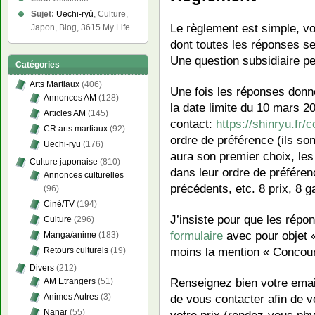
Sujet:
Uechi-ryû
, Culture,
Le règlement est simple, v
Japon, Blog, 3615 My Life
dont toutes les réponses se
Une question subsidiaire per
Catégories
Arts Martiaux
(406)
Une fois les réponses don
Annonces AM
(128)
la date limite du 10 mars 20
Articles AM
(145)
contact:
https://shinryu.fr/c
CR arts martiaux
(92)
ordre de préférence (ils son
Uechi-ryu
(176)
aura son premier choix, les
Culture japonaise
(810)
dans leur ordre de préfére
Annonces culturelles
précédents, etc. 8 prix, 8
(96)
Ciné/TV
(194)
J’insiste pour que les rép
Culture
(296)
formulaire
avec pour objet 
Manga/anime
(183)
moins la mention « Concour
Retours culturels
(19)
Divers
(212)
Renseignez bien votre email
AM Etrangers
(51)
de vous contacter afin de
Animes Autres
(3)
Nanar
(55)
votre prix (rendez-vous phy