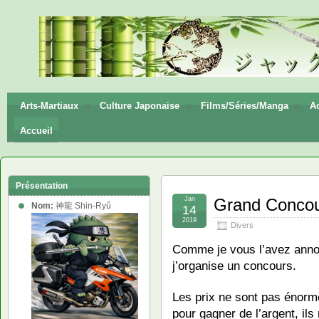
神龍
Shin-
Ryū
Arts-Martiaux
Culture Japonaise
Films/Séries/Manga
Ac
Accueil
Présentation
Jan
Grand Concou
Nom:
神龍 Shin-Ryû
14
2019
Divers
Comme je vous l’avez annon
j’organise un concours.
Les prix ne sont pas énorm
pour gagner de l’argent, il