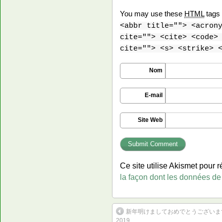
You may use these
HTML
tags 
<abbr title=""> <acron
cite=""> <cite> <code>
cite=""> <s> <strike> 
Nom
E-mail
Site Web
Ce site utilise Akismet pour r
la façon dont les données de
新年明けましておめでとうございます – 
2019