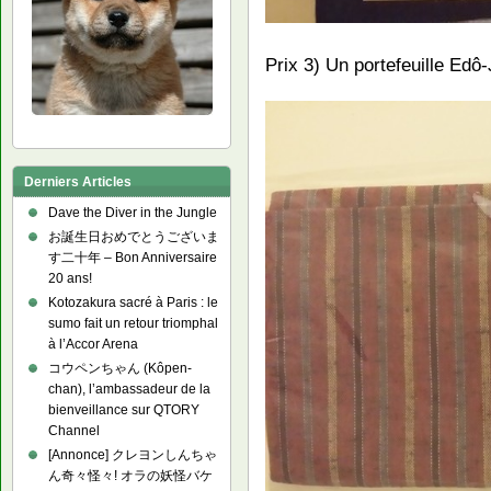
Prix 3) Un portefeuille Edô
Derniers Articles
Dave the Diver in the Jungle
お誕生日おめでとうございま
す二十年 – Bon Anniversaire
20 ans!
Kotozakura sacré à Paris : le
sumo fait un retour triomphal
à l’Accor Arena
コウペンちゃん (Kôpen-
chan), l’ambassadeur de la
bienveillance sur QTORY
Channel
[Annonce] クレヨンしんちゃ
ん奇々怪々! オラの妖怪バケ