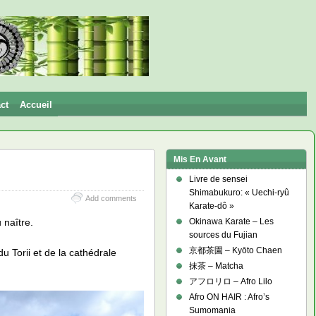
ct
Accueil
Mis En Avant
Livre de sensei
Shimabukuro: « Uechi-ryû
Add comments
Karate-dô »
 naître.
Okinawa Karate – Les
sources du Fujian
京都茶園 – Kyōto Chaen
u Torii et de la cathédrale
抹茶 – Matcha
アフロリロ – Afro Lilo
Afro ON HAIR : Afro’s
Sumomania