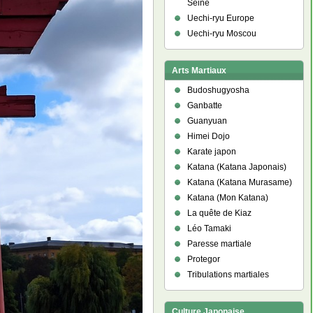
Seine
Uechi-ryu Europe
Uechi-ryu Moscou
Arts Martiaux
Budoshugyosha
Ganbatte
Guanyuan
Himei Dojo
Karate japon
Katana (Katana Japonais)
Katana (Katana Murasame)
Katana (Mon Katana)
La quête de Kiaz
Léo Tamaki
Paresse martiale
Protegor
Tribulations martiales
Culture Japonaise