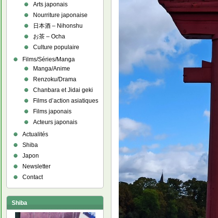
Arts japonais
Nourriture japonaise
日本酒 – Nihonshu
お茶 – Ocha
Culture populaire
Films/Séries/Manga
Manga/Anime
Renzoku/Drama
Chanbara et Jidai geki
Films d’action asiatiques
Films japonais
Acteurs japonais
Actualités
Shiba
Japon
Newsletter
Contact
Shiba