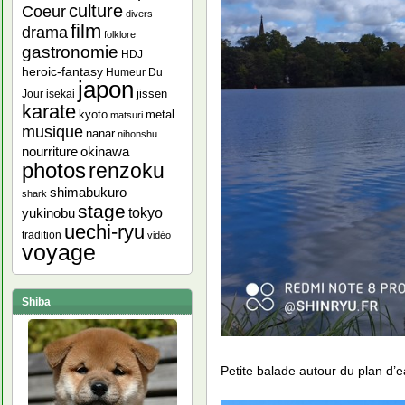
culture
Coeur
divers
film
drama
folklore
gastronomie
HDJ
heroic-fantasy
Humeur Du
japon
jissen
Jour
isekai
karate
kyoto
metal
matsuri
musique
nanar
nihonshu
nourriture
okinawa
photos
renzoku
shimabukuro
shark
stage
yukinobu
tokyo
uechi-ryu
tradition
vidéo
voyage
Shiba
Petite balade autour du plan d’