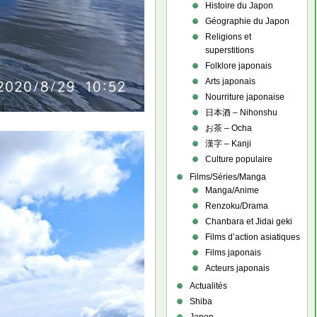
Histoire du Japon
Géographie du Japon
Religions et
superstitions
Folklore japonais
Arts japonais
Nourriture japonaise
日本酒 – Nihonshu
お茶 – Ocha
漢字 – Kanji
Culture populaire
Films/Séries/Manga
Manga/Anime
Renzoku/Drama
Chanbara et Jidai geki
Films d’action asiatiques
Films japonais
Acteurs japonais
Actualités
Shiba