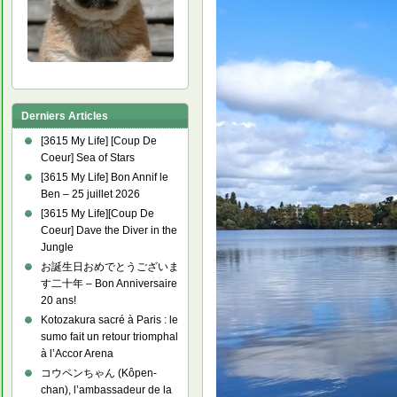
Derniers Articles
[3615 My Life] [Coup De
Coeur] Sea of Stars
[3615 My Life] Bon Annif le
Ben – 25 juillet 2026
[3615 My Life][Coup De
Coeur] Dave the Diver in the
Jungle
お誕生日おめでとうございま
す二十年 – Bon Anniversaire
20 ans!
Kotozakura sacré à Paris : le
sumo fait un retour triomphal
à l’Accor Arena
コウペンちゃん (Kôpen-
chan), l’ambassadeur de la