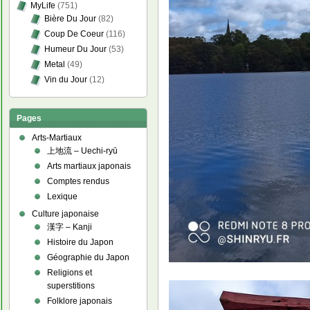
MyLife
(751)
Bière Du Jour
(82)
Coup De Coeur
(116)
Humeur Du Jour
(53)
Metal
(49)
Vin du Jour
(12)
Pages
Arts-Martiaux
上地流 – Uechi-ryū
Arts martiaux japonais
Comptes rendus
Lexique
Culture japonaise
漢字 – Kanji
Histoire du Japon
Géographie du Japon
Religions et
superstitions
Folklore japonais