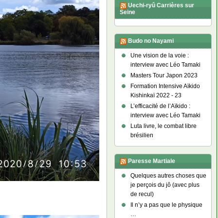
Uechi-ryû Carrières sur
Seine
Budo no Nayami
Une vision de la voie :
interview avec Léo Tamaki
Masters Tour Japon 2023
Formation Intensive Aïkido
Kishinkaï 2022 - 23
L’efficacité de l’Aïkido :
interview avec Léo Tamaki
Luta livre, le combat libre
brésilien
Paresse Martiale
Quelques autres choses que
je perçois du jô (avec plus
de recul)
Il n’y a pas que le physique
…