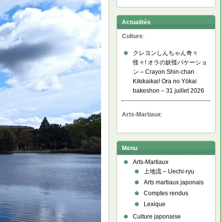
Actualités
Culture
:
クレヨンしんちゃん奇々
怪々! オラの妖怪バケーショ
ン – Crayon Shin-chan
Kikikaikai! Ora no Yōkai
bakeshon – 31 juillet 2026
Arts-Martiaux
:
Menu
Arts-Martiaux
上地流 – Uechi-ryu
Arts martiaux japonais
Comptes rendus
Lexique
Culture japonaise