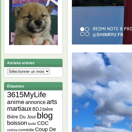
Anciens articles
Anciens
articles
Étiquettes
3615MyLife
arts
anime
annonce
martiaux
bière
BDJ
blog
Bière Du Jour
boisson
CDC
budo
Coup De
comédie
cinéma