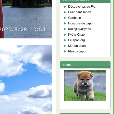
Découvertes de Flo
Fascinant Japon
Ganbatte
Horizons du Japon
Kakejiku&Byōbu
Kyôto-Chaen
Lejapon.org
Marion-chan
Photos Japon
Shiba