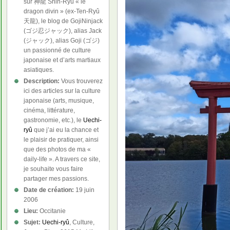
sur 神龍 Shin-Ryû « le
dragon divin » (ex-Ten-Ryû
天龍), le blog de GojiNinjack
(ゴジ忍ジャック), alias Jack
(ジャック), alias Goji (ゴジ)
un passionné de culture
japonaise et d’arts martiaux
asiatiques.
Description:
Vous trouverez
ici des articles sur la culture
japonaise (arts, musique,
cinéma, littérature,
gastronomie, etc.), le
Uechi-
ryû
que j’ai eu la chance et
le plaisir de pratiquer, ainsi
que des photos de ma «
daily-life ». A travers ce site,
je souhaite vous faire
partager mes passions.
Date de création:
19 juin
2006
Lieu:
Occitanie
Sujet:
Uechi-ryû
, Culture,