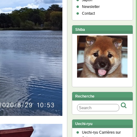
Japon
Newsletter
Contact
Shiba
Recherche
Uechi-ryu
Uechi-ryu Carrières sur