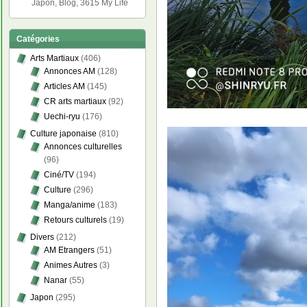
Japon, Blog, 3615 My Life
Catégories
Arts Martiaux
(406)
Annonces AM
(128)
Articles AM
(145)
CR arts martiaux
(92)
Uechi-ryu
(176)
Culture japonaise
(810)
Annonces culturelles
(96)
Ciné/TV
(194)
Culture
(296)
Manga/anime
(183)
Retours culturels
(19)
Divers
(212)
AM Etrangers
(51)
Animes Autres
(3)
Nanar
(55)
Japon
(295)