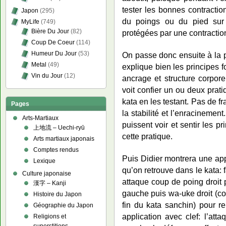
tester les bonnes contractio
Japon
(295)
du poings ou du pied sur l
MyLife
(749)
Bière Du Jour
(82)
protégées par une contraction
Coup De Coeur
(114)
Humeur Du Jour
(53)
On passe donc ensuite à la pr
Metal
(49)
explique bien les principes 
Vin du Jour
(12)
ancrage et structure corpore
voit confier un ou deux prati
kata en les testant. Pas de f
Pages
la stabilité et l’enracinement
Arts-Martiaux
puissent voir et sentir les pr
上地流 – Uechi-ryū
cette pratique.
Arts martiaux japonais
Comptes rendus
Puis Didier montrera une app
Lexique
qu’on retrouve dans le kata: 
Culture japonaise
attaque coup de poing droit
漢字 – Kanji
gauche puis wa-uke droit (c
Histoire du Japon
fin du kata sanchin) pour re
Géographie du Japon
application avec clef: l’att
Religions et