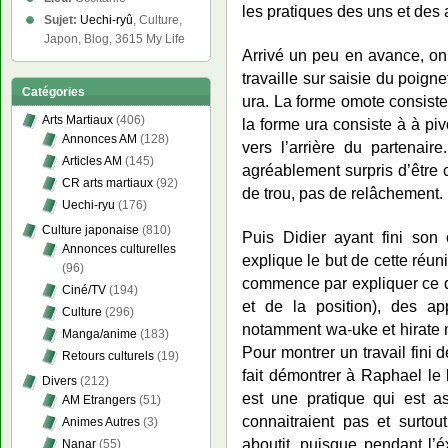
les pratiques des uns et des 
Sujet:
Uechi-ryû
, Culture,
Japon, Blog, 3615 My Life
Arrivé un peu en avance, on 
travaille sur saisie du poign
Catégories
ura. La forme omote consiste 
Arts Martiaux
(406)
la forme ura consiste à à pi
Annonces AM
(128)
vers l’arrière du partenaire
Articles AM
(145)
agréablement surpris d’être 
CR arts martiaux
(92)
de trou, pas de relâchement.
Uechi-ryu
(176)
Culture japonaise
(810)
Puis Didier ayant fini son
Annonces culturelles
explique le but de cette réun
(96)
commence par expliquer ce qu
Ciné/TV
(194)
et de la position), des ap
Culture
(296)
notamment wa-uke et hirate 
Manga/anime
(183)
Pour montrer un travail fini d
Retours culturels
(19)
fait démontrer à Raphael le 
Divers
(212)
est une pratique qui est a
AM Etrangers
(51)
connaitraient pas et surtout
Animes Autres
(3)
aboutit, puisque pendant l’
Nanar
(55)