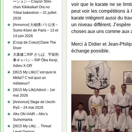
ーション – Crayon Shin-
voir que le karate ne se limi
chan Kikikaikai! Ora no
peut voir les compétitions à 
Yōkai bakeshon – 31 juillet
karate intègrent aussi du tra
2026
un niveau différent. J’espèr
[Annonce] 大相撲パリ公演 –
Sumo-Kōen de Paris – 13 et
choses aux uns comme aux au
14 juin 2026
[Coup de Coeur] Dave The
Merci à Didier et Jean-Philip
Diver
échange possible.
大葉健二RIP さらば、宇宙刑
事ギャバン – RIP Ōba Kenji,
Adieu X-OR
[3615 My Life] C’est quoi le
Métal? C’est quoi un
métaleux?
[3615 My Life] Adios! – 1er
mai 2026
[Annonce] Stage de Uechi-
Ryû – 24 mai 2026
Afro ON HAIR – Afro’s
Sumomania
[3615 My Life] … Threat
Level Demon