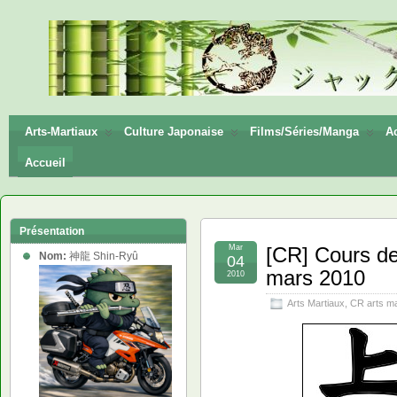
神龍
Shin-
Ryū
Arts-Martiaux
Culture Japonaise
Films/Séries/Manga
Ac
Accueil
Présentation
Mar
[CR] Cours de
Nom:
神龍 Shin-Ryû
04
mars 2010
2010
Arts Martiaux
,
CR arts ma