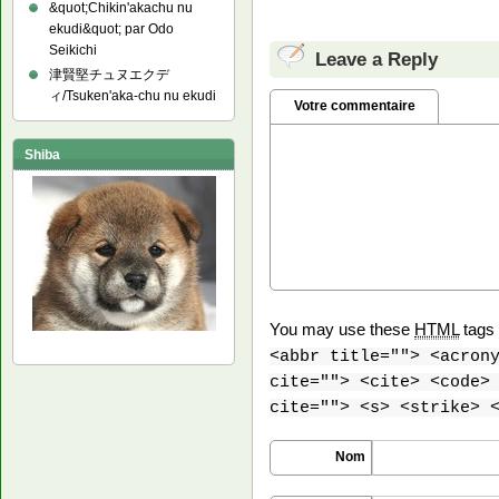
&quot;Chikin'akachu nu
ekudi&quot; par Odo
Seikichi
Leave a Reply
津賢堅チュヌエクデ
ィ/Tsuken'aka-chu nu ekudi
Votre commentaire
Shiba
You may use these
HTML
tags 
<abbr title=""> <acron
cite=""> <cite> <code>
cite=""> <s> <strike> 
Nom