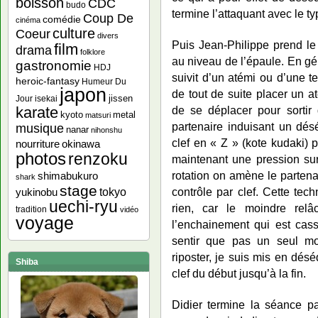
boisson
CDC
budo
termine l’attaquant avec le t
Coup De
comédie
cinéma
culture
Coeur
divers
Puis Jean-Philippe prend le 
film
drama
folklore
au niveau de l’épaule. En gén
gastronomie
HDJ
suivit d’un atémi ou d’une t
heroic-fantasy
Humeur Du
japon
de tout de suite placer un at
jissen
Jour
isekai
de se déplacer pour sortir 
karate
kyoto
metal
matsuri
partenaire induisant un désé
musique
nanar
nihonshu
clef en « Z » (kote kudaki) 
nourriture
okinawa
photos
renzoku
maintenant une pression sur
rotation on amène le partena
shimabukuro
shark
stage
contrôle par clef. Cette tech
yukinobu
tokyo
uechi-ryu
rien, car le moindre relâ
tradition
vidéo
voyage
l’enchainement qui est cass
sentir que pas un seul mo
riposter, je suis mis en dés
Shiba
clef du début jusqu’à la fin.
Didier termine la séance p