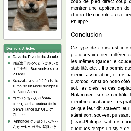
coup de pied direct coup d
montrer une application de
choix et le contrôle au sol p
Philippe.
Conclusion
Ce type de cours est intér
Derniers Articles
pratiques vraiment différent
Dave the Diver in the Jungle
les mêmes (garder le coude 
お誕生日おめでとうございま
stabilité, etc… Il a permis a
す二十年 – Bon Anniversaire
même association, et de pa
20 ans!
diverses. Ainsi de notre côt
Kotozakura sacré à Paris : le
sumo fait un retour triomphal
sol, les clefs, et ces dépla
à l’Accor Arena
Notamment sur le contrôle t
コウペンちゃん (Kôpen-
membre qui attaque. Les prat
chan), l’ambassadeur de la
ce que leur dit souvent leur 
bienveillance sur QTORY
atémi sont souvent puissant 
Channel
(Jean-Philippe sait de quoi
[Annonce] クレヨンしんちゃ
ん奇々怪々! オラの妖怪バケ
quelques temps un style de p