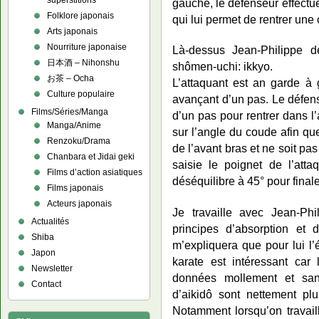
superstitions
gauche, le défenseur effectu
Folklore japonais
qui lui permet de rentrer une
Arts japonais
Nourriture japonaise
Là-dessus Jean-Philippe d
日本酒 – Nihonshu
shômen-uchi: ikkyo.
お茶 – Ocha
L’attaquant est an garde à
Culture populaire
avançant d’un pas. Le défen
Films/Séries/Manga
d’un pas pour rentrer dans l’
Manga/Anime
sur l’angle du coude afin que 
Renzoku/Drama
de l’avant bras et ne soit pa
Chanbara et Jidai geki
saisie le poignet de l’atta
Films d’action asiatiques
déséquilibre à 45° pour final
Films japonais
Acteurs japonais
Je travaille avec Jean-Ph
Actualités
principes d’absorption et d
Shiba
m’expliquera que pour lui l
Japon
karate est intéressant car
Newsletter
données mollement et san
Contact
d’aikidô sont nettement plu
Notamment lorsqu’on travail