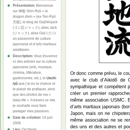
Présentation:
Bienvenue
sur 神龍 Shin-Ryû « le
dragon divin » (ex-Ten-Ryû
天龍), le blog de GojiNinjack
(ゴジ忍ジャック), alias Jack
(ジャック), alias Goji (ゴジ)
un passionné de culture
japonaise et d’arts martiaux
asiatiques.
Description:
Vous trouverez
ici des articles sur la culture
japonaise (arts, musique,
cinéma, littérature,
Or donc comme prévu, le cou
gastronomie, etc.), le
Uechi-
avec le club d’Aikidô de C
ryû
que j’ai eu la chance et
sympathique et compétent pr
le plaisir de pratiquer, ainsi
créer un premier rapproche
que des photos de ma «
même association USMC. En
daily-life ». A travers ce site,
je souhaite vous faire
d’arts martiaux japonais (bo
partager mes passions.
Japon, mais on ne chipotera
Date de création:
19 juin
même association ne se ren
2006
des uns et des autres et p
Lieu:
Occitanie