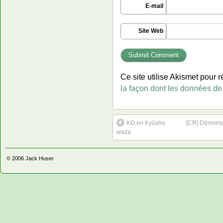
E-mail
Site Web
Ce site utilise Akismet pour r
la façon dont les données de
KO en Kyûsho
[CR] Démonst
waza
© 2006
Jack Huser