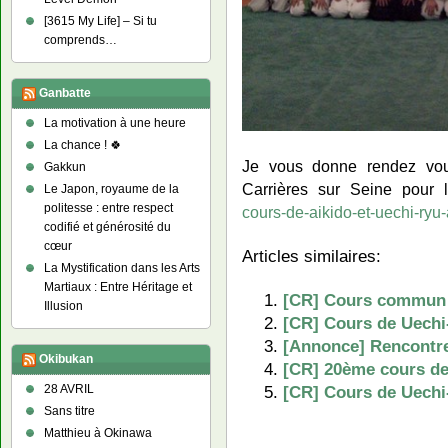
[3615 My Life] – Si tu
comprends…
Ganbatte
La motivation à une heure
La chance ! 🍀
Je vous donne rendez vou
Gakkun
Carrières sur Seine pour l
Le Japon, royaume de la
politesse : entre respect
cours-de-aikido-et-uechi-ry
codifié et générosité du
cœur
Articles similaires:
La Mystification dans les Arts
Martiaux : Entre Héritage et
[CR] Cours commun a
Illusion
[CR] Cours de Uechi
[Annonce] Rencontre
Okibukan
[CR] 20ème cours de
[CR] Cours de Uechi
28 AVRIL
Sans titre
Matthieu à Okinawa