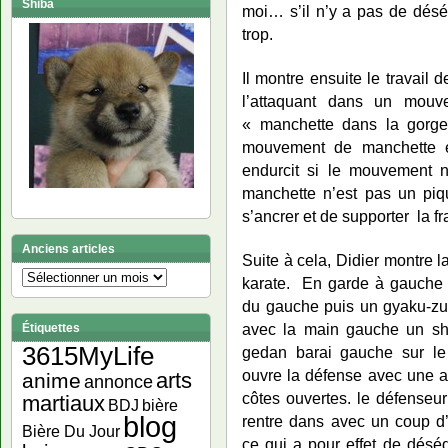
Shiba
moi… s’il n’y a pas de désé
trop.
Il montre ensuite le travail 
l’attaquant dans un mouve
« manchette dans la gorge
mouvement de manchette es
endurcit si le mouvement n
manchette n’est pas un pique
s’ancrer et de supporter la f
Anciens articles
Suite à cela, Didier montre l
Anciens
karate. En garde à gauche l
articles
du gauche puis un gyaku-zuki
avec la main gauche un shû
Étiquettes
3615MyLife
gedan barai gauche sur le 
ouvre la défense avec une at
arts
anime
annonce
côtes ouvertes. le défense
martiaux
bière
BDJ
blog
rentre dans avec un coup d’
Bière Du Jour
ce qui a pour effet de déséqu