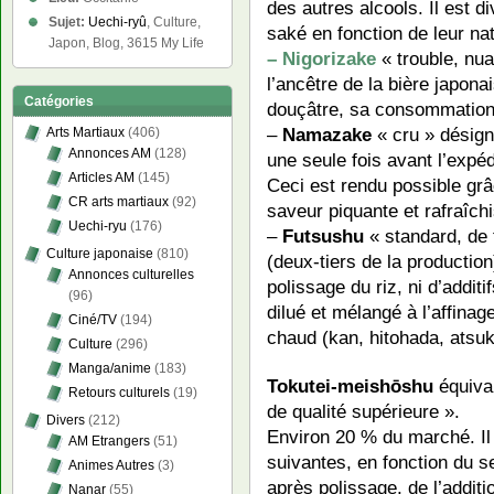
des autres alcools. Il est 
Sujet:
Uechi-ryû
, Culture,
saké en fonction de leur nat
Japon, Blog, 3615 My Life
– Nigorizake
« trouble, nua
l’ancêtre de la bière japona
Catégories
douçâtre, sa consommation
–
Namazake
« cru » désign
Arts Martiaux
(406)
Annonces AM
(128)
une seule fois avant l’expéd
Articles AM
(145)
Ceci est rendu possible grâc
CR arts martiaux
(92)
saveur piquante et rafraîch
Uechi-ryu
(176)
–
Futsushu
« standard, de 
Culture japonaise
(810)
(deux-tiers de la productio
Annonces culturelles
polissage du riz, ni d’additi
(96)
dilué et mélangé à l’affina
Ciné/TV
(194)
chaud (kan, hitohada, atsuk
Culture
(296)
Manga/anime
(183)
Tokutei-meishōshu
équival
Retours culturels
(19)
de qualité supérieure ».
Divers
(212)
Environ 20 % du marché. Il 
AM Etrangers
(51)
suivantes, en fonction du s
Animes Autres
(3)
après polissage, de l’additi
Nanar
(55)