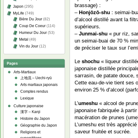
brassage) :
Japon
(295)
–
Honjōzō-shu
: seimai-bua
MyLife
(749)
d’alcool distillé avant la fi
Bière Du Jour
(82)
supérieurs.
Coup De Coeur
(114)
Humeur Du Jour
(53)
–
Junmai-shu
« pur riz, sa
Metal
(49)
un seimai-buai de 70 % mini
Vin du Jour
(12)
de préciser le taux sur l’em
Le
shochu
« liqueur distill
Pages
japonaise distillée principal
Arts-Martiaux
sarrasin, de patate douce, 
上地流 – Uechi-ryū
Cette eau-de-vie tient ses 
Arts martiaux japonais
environ 25 % d’alcool (parfo
Comptes rendus
Lexique
L’
umeshu
« alcool de prune
Culture japonaise
japonaise fabriquée à partir
漢字 – Kanji
macération de prunes (ume
Histoire du Japon
L’umeshu est très apprécié 
Géographie du Japon
saveur fruitée et sucrée.
Religions et