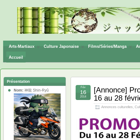
神龍
Shin-
Ryū
Arts-Martiaux
Culture Japonaise
Films/Séries/Manga
Ac
Accueil
Présentation
Fév
[Annonce] Pro
Nom:
神龍 Shin-Ryû
16
16 au 28 févr
2014
Annonces culturelles
,
Cul