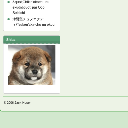
&quot;Chikin'akachu nu
ekudi&quot; par Odo
Seikichi
津賢堅チュヌエクデ
ィ/Tsuken'aka-chu nu ekudi
Shiba
© 2006
Jack Huser