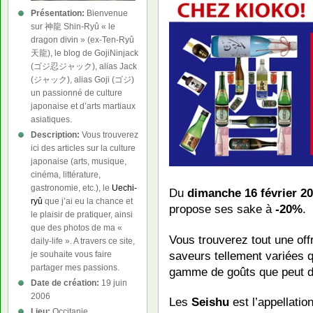
Présentation:
Bienvenue
sur 神龍 Shin-Ryû « le
dragon divin » (ex-Ten-Ryû
天龍), le blog de GojiNinjack
(ゴジ忍ジャック), alias Jack
(ジャック), alias Goji (ゴジ)
un passionné de culture
japonaise et d’arts martiaux
asiatiques.
Description:
Vous trouverez
ici des articles sur la culture
japonaise (arts, musique,
cinéma, littérature,
gastronomie, etc.), le
Uechi-
Du
dimanche 16 février 20
ryû
que j’ai eu la chance et
propose ses sake à
-20%
.
le plaisir de pratiquer, ainsi
que des photos de ma «
Vous trouverez tout une off
daily-life ». A travers ce site,
saveurs tellement variées qu
je souhaite vous faire
partager mes passions.
gamme de goûts que peut don
Date de création:
19 juin
2006
Les
Seishu
est l’appellation
Lieu:
Occitanie