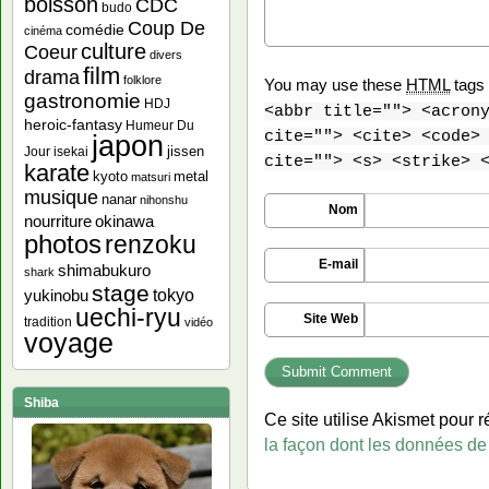
boisson
CDC
budo
Coup De
comédie
cinéma
culture
Coeur
divers
film
drama
folklore
You may use these
HTML
tags 
gastronomie
HDJ
<abbr title=""> <acron
heroic-fantasy
Humeur Du
cite=""> <cite> <code>
japon
jissen
Jour
isekai
cite=""> <s> <strike> 
karate
kyoto
metal
matsuri
musique
nanar
nihonshu
Nom
nourriture
okinawa
photos
renzoku
E-mail
shimabukuro
shark
stage
yukinobu
tokyo
uechi-ryu
Site Web
tradition
vidéo
voyage
Shiba
Ce site utilise Akismet pour r
la façon dont les données de