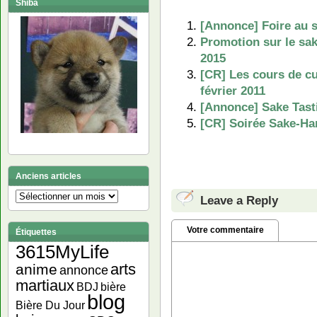
Shiba
[Annonce] Foire au s
Promotion sur le sak
2015
[CR] Les cours de cu
février 2011
[Annonce] Sake Tasti
[CR] Soirée Sake-Han
Anciens articles
Anciens
Leave a Reply
articles
Votre commentaire
Étiquettes
3615MyLife
arts
anime
annonce
martiaux
bière
BDJ
blog
Bière Du Jour