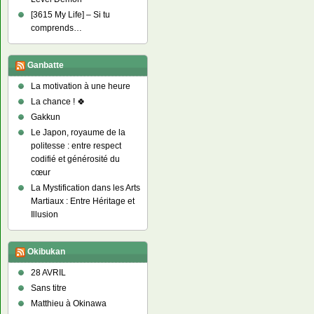
[3615 My Life] – Si tu
comprends…
Ganbatte
La motivation à une heure
La chance ! 🍀
Gakkun
Le Japon, royaume de la
politesse : entre respect
codifié et générosité du
cœur
La Mystification dans les Arts
Martiaux : Entre Héritage et
Illusion
Okibukan
28 AVRIL
Sans titre
Matthieu à Okinawa