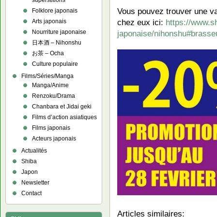
superstitions
Vous pouvez trouver une var
Folklore japonais
chez eux ici:
https://www.sh
Arts japonais
japonaise/nihonshu#brasse
Nourriture japonaise
日本酒 – Nihonshu
お茶 – Ocha
Culture populaire
Films/Séries/Manga
Manga/Anime
Renzoku/Drama
Chanbara et Jidai geki
Films d’action asiatiques
Films japonais
Acteurs japonais
Actualités
Shiba
Japon
Newsletter
Contact
Articles similaires: