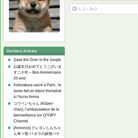
仁 2 – Jin 2
Derniers Articles
Dave the Diver in the Jungle
お誕生日おめでとうございま
す二十年 – Bon Anniversaire
20 ans!
Kotozakura sacré à Paris : le
sumo fait un retour triomphal
à l’Accor Arena
コウペンちゃん (Kôpen-
chan), l’ambassadeur de la
bienveillance sur QTORY
Channel
[Annonce] クレヨンしんちゃ
ん奇々怪々! オラの妖怪バケ