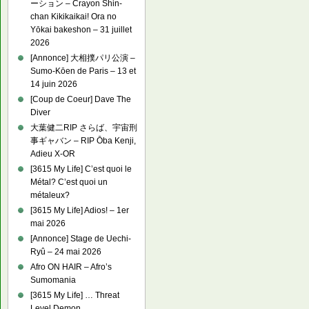
ーション – Crayon Shin-
chan Kikikaikai! Ora no
Yōkai bakeshon – 31 juillet
2026
[Annonce] 大相撲パリ公演 –
Sumo-Kōen de Paris – 13 et
14 juin 2026
[Coup de Coeur] Dave The
Diver
大葉健二RIP さらば、宇宙刑
事ギャバン – RIP Ōba Kenji,
Adieu X-OR
[3615 My Life] C’est quoi le
Métal? C’est quoi un
métaleux?
[3615 My Life] Adios! – 1er
mai 2026
[Annonce] Stage de Uechi-
Ryû – 24 mai 2026
Afro ON HAIR – Afro’s
Sumomania
[3615 My Life] … Threat
Level Demon