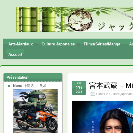
神龍
Shin-
Ryū
Arts-Martiaux
Culture Japonaise
Films/Séries/Manga
Ac
Accueil
Présentation
Sep
宮本武蔵 – Miya
Nom:
神龍 Shin-Ryû
26
2014
Ciné/TV
,
Culture japonais