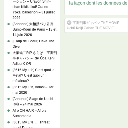
ーション – Crayon Shin-
la façon dont les données de
chan Kikikaikai! Ora no
Yōkai bakeshon – 31 juillet
2026
宇宙刑事ギャバン THE MOVIE –
[Annonce] 大相撲パリ公演 –
Uchû Keiji Gaban THE MOVIE
Sumo-Kōen de Paris – 13 et
14 juin 2026
[Coup de Coeur] Dave The
Diver
大葉健二RIP さらば、宇宙刑
事ギャバン – RIP Ōba Kenji,
Adieu X-OR
[3615 My Life] C’est quoi le
Métal? C’est quoi un
métaleux?
[3615 My Life] Adios! – 1er
mai 2026
[Annonce] Stage de Uechi-
Ryû – 24 mai 2026
Afro ON HAIR – Afro’s
Sumomania
[3615 My Life] … Threat
Level Demon