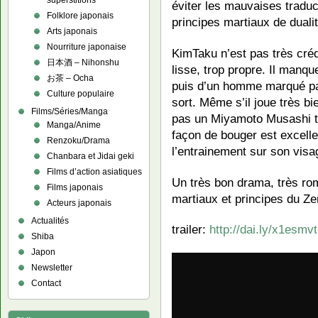
superstitions
éviter les mauvaises traduc
Folklore japonais
principes martiaux de dualit
Arts japonais
Nourriture japonaise
KimTaku n’est pas très créd
日本酒 – Nihonshu
lisse, trop propre. Il manqu
お茶 – Ocha
puis d’un homme marqué par 
Culture populaire
sort. Même s’il joue très bie
Films/Séries/Manga
pas un Miyamoto Musashi t
Manga/Anime
façon de bouger est excell
Renzoku/Drama
l’entrainement sur son vis
Chanbara et Jidai geki
Films d’action asiatiques
Un très bon drama, très ro
Films japonais
martiaux et principes du Ze
Acteurs japonais
Actualités
trailer:
http://dai.ly/x1esmvt
Shiba
Japon
Newsletter
Contact