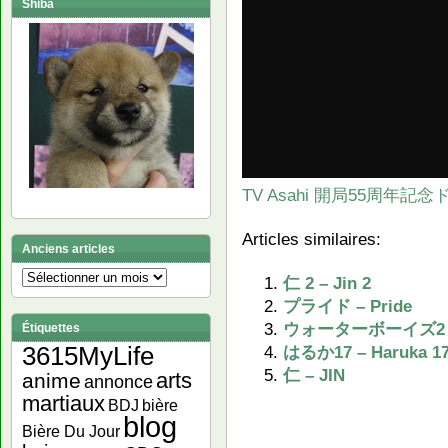
Shiba
TV Asahi 開局55周年
Articles similaires:
Anciens articles
Anciens
仁 2 – Jin 2
articles
プライド – Pride
ウォーターボーイズ2 – W
Étiquettes
3615MyLife
はるか17 – Haruka 1
仁 – JIN
arts
anime
annonce
martiaux
bière
BDJ
blog
Bière Du Jour