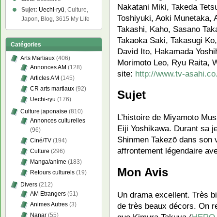
Nakatani Miki, Takeda Tets
Sujet:
Uechi-ryû
, Culture,
Toshiyuki, Aoki Munetaka, 
Japon, Blog, 3615 My Life
Takashi, Kaho, Sasano Tak
Takaoka Saki, Takasugi Ko,
Catégories
David Ito, Hakamada Yoshih
Arts Martiaux
(406)
Morimoto Leo, Ryu Raita, 
Annonces AM
(128)
site:
http://www.tv-asahi.co
Articles AM
(145)
CR arts martiaux
(92)
Sujet
Uechi-ryu
(176)
Culture japonaise
(810)
L’histoire de Miyamoto Mu
Annonces culturelles
Eiji Yoshikawa. Durant sa j
(96)
Shinmen Takezō dans son v
Ciné/TV
(194)
affrontement légendaire ave
Culture
(296)
Manga/anime
(183)
Mon Avis
Retours culturels
(19)
Divers
(212)
Un drama excellent. Très bi
AM Etrangers
(51)
Animes Autres
(3)
de très beaux décors. On re
Nanar
(55)