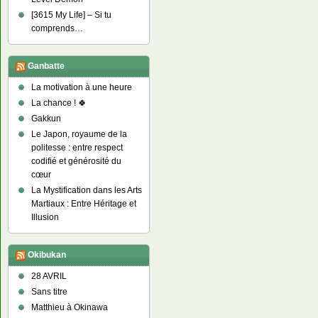
[3615 My Life] – Si tu
comprends…
Ganbatte
La motivation à une heure
La chance ! 🍀
Gakkun
Le Japon, royaume de la
politesse : entre respect
codifié et générosité du
cœur
La Mystification dans les Arts
Martiaux : Entre Héritage et
Illusion
Okibukan
28 AVRIL
Sans titre
Matthieu à Okinawa