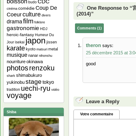
boisson
CDC
budo
One Response to 
Coup De
comédie
cinéma
(2014)”
culture
Coeur
divers
film
drama
folklore
gastronomie
Comments (1)
HDJ
heroic-fantasy
Humeur Du
japon
jissen
Jour
isekai
theron
says:
karate
kyoto
metal
matsuri
25 décembre 2015 at 3:
musique
nanar
nihonshu
nourriture
okinawa
good
photos
renzoku
shimabukuro
shark
stage
yukinobu
tokyo
uechi-ryu
tradition
vidéo
voyage
Leave a Reply
Shiba
Votre commentaire