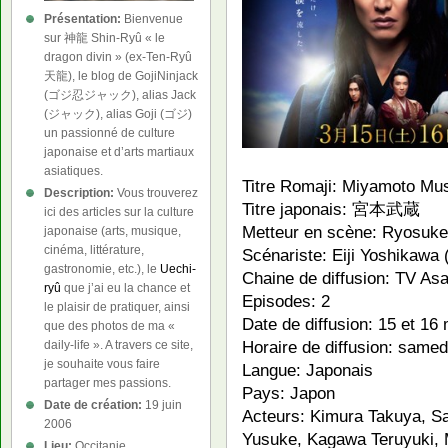
Présentation:
Bienvenue
sur 神龍 Shin-Ryû « le
dragon divin » (ex-Ten-Ryû
天龍), le blog de GojiNinjack
(ゴジ忍ジャック), alias Jack
(ジャック), alias Goji (ゴジ)
un passionné de culture
japonaise et d’arts martiaux
asiatiques.
Titre Romaji: Miyamoto Mu
Description:
Vous trouverez
Titre japonais: 宮本武蔵
ici des articles sur la culture
Metteur en scène: Ryosuke
japonaise (arts, musique,
cinéma, littérature,
Scénariste: Eiji Yoshikawa
gastronomie, etc.), le
Uechi-
Chaine de diffusion: TV Asa
ryû
que j’ai eu la chance et
Episodes: 2
le plaisir de pratiquer, ainsi
Date de diffusion: 15 et 16
que des photos de ma «
Horaire de diffusion: same
daily-life ». A travers ce site,
je souhaite vous faire
Langue: Japonais
partager mes passions.
Pays: Japon
Date de création:
19 juin
Acteurs: Kimura Takuya, S
2006
Yusuke, Kagawa Teruyuki, 
Lieu:
Occitanie