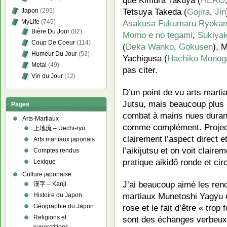
que Kimura Takuya (
HERO
Tetsuya Takeda (
Gojira
,
Jin
Japon
(295)
MyLife
(749)
Asakusa Fukumaru Ryokan
Bière Du Jour
(82)
Momo e no tegami
,
Sukiyak
Coup De Coeur
(114)
(
Deka Wanko
,
Gokusen
), 
Humeur Du Jour
(53)
Yachigusa (
Hachiko Monoga
Metal
(49)
pas citer.
Vin du Jour
(12)
D’un point de vu arts marti
Jutsu, mais beaucoup plus en
Pages
combat à mains nues duran
Arts-Martiaux
comme complément. Projectio
上地流 – Uechi-ryū
clairement l’aspect direct e
Arts martiaux japonais
l’aikijutsu et on voit clair
Comptes rendus
pratique aikidô ronde et circ
Lexique
Culture japonaise
J’ai beaucoup aimé les ren
漢字 – Kanji
martiaux Munetoshi Yagyu e
Histoire du Japon
rose et le fait d’être « trop
Géographie du Japon
Religions et
sont des échanges verbeux q