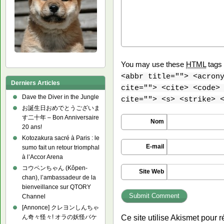
You may use these
HTML
tags 
<abbr title=""> <acron
Derniers Articles
cite=""> <cite> <code>
Dave the Diver in the Jungle
cite=""> <s> <strike> 
お誕生日おめでとうございま
す二十年 – Bon Anniversaire
Nom
20 ans!
Kotozakura sacré à Paris : le
E-mail
sumo fait un retour triomphal
à l’Accor Arena
コウペンちゃん (Kôpen-
Site Web
chan), l’ambassadeur de la
bienveillance sur QTORY
Channel
[Annonce] クレヨンしんちゃ
Ce site utilise Akismet pour r
ん奇々怪々! オラの妖怪バケ