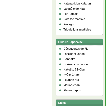
Katana (Mon Katana)
La quête de Kiaz
Léo Tamaki
Paresse martiale
Protegor
Tribulations martiales
Culture Japonaise
Découvertes de Flo
Fascinant Japon
Ganbatte
Horizons du Japon
Kakejiku&Byōbu
Kyôto-Chaen
Lejapon.org
Marion-chan
Photos Japon
Shiba