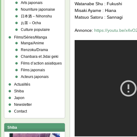
Arts japonais
Watanabe Shu : Fukushi
Nourriture japonaise
Misaki Ayame : Hiana
日本酒 – Nihonshu
Matsuo Satoru : Sannagi
お茶 – Ocha
Culture populaire
Annonce:
https://youtu.be/x4v
Films/Séries/Manga
Manga/Anime
Renzoku/Drama
Chanbara et Jidai geki
Films d’action asiatiques
Films japonais
Acteurs japonais
Actualités
Shiba
Japon
Newsletter
Contact
Shiba