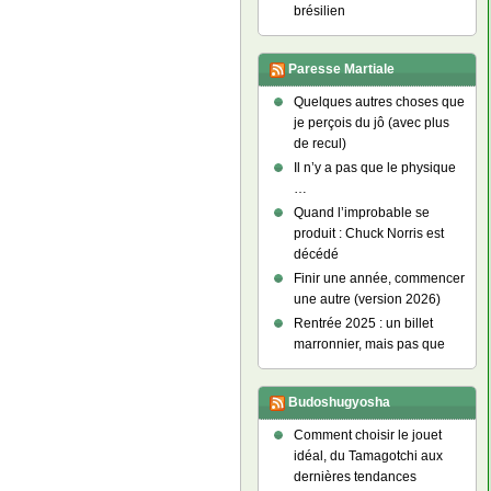
brésilien
Paresse Martiale
Quelques autres choses que
je perçois du jô (avec plus
de recul)
Il n’y a pas que le physique
…
Quand l’improbable se
produit : Chuck Norris est
décédé
Finir une année, commencer
une autre (version 2026)
Rentrée 2025 : un billet
marronnier, mais pas que
Budoshugyosha
Comment choisir le jouet
idéal, du Tamagotchi aux
dernières tendances