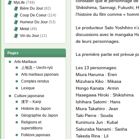
constater que le personnage de 
MyLife
(749)
Shikishima, Sannagi, Fukushi, H
Bière Du Jour
(82)
l’histoire du film comme « homme
Coup De Coeur
(114)
Humeur Du Jour
(53)
Le producteur Sato Yoshihiro n’
Metal
(49)
discussions avec le mangaka Haji
Vin du Jour
(12)
de leurs personnages.
Pages
La première partie est prévue p
Arts-Martiaux
Les 13 personnages:
上地流 – Uechi-ryū
Miura Haruma : Eren
Arts martiaux japonais
Mizuhara Kiko : Mikasa
Comptes rendus
Hongo Kanata : Armin
Lexique
Hasegawa Hiroki : Shikishima
Culture japonaise
Ishihara Satomi : Hans
漢字 – Kanji
Miura Takahiro : Jean
Histoire du Japon
Taki Pierre : Souda
Géographie du Japon
Kunimura Jun : Kubal
Religions et
superstitions
Sakuraba Nanami : Sasha
Folklore japonais
Takeda Rina : Lil