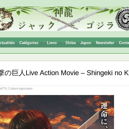
ctualités
Catégories
Liens
Shiba
Japon
Newsletter
Conta
の巨人Live Action Movie – Shingeki no Kyo
né/TV
,
Culture japonaise