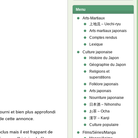
Menu
Arts-Martiaux
上地流 – Uechi-ryu
Arts martiaux japonais
Comptes rendus
Lexique
Culture japonaise
Histoire du Japon
Géographie du Japon
Religions et
superstitions
Folklore japonais
Arts japonais
Nourriture japonaise
日本酒 – Nihonshu
お茶 – Ocha
 fourni et bien plus approfondi
漢字 – Kanji
 de cette annonce.
Culture populaire
lus mais il est frappant de
Films/Séries/Manga