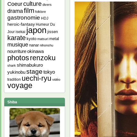
culture
Coeur
divers
film
drama
folklore
gastronomie
HDJ
heroic-fantasy
Humeur Du
japon
jissen
Jour
isekai
karate
kyoto
metal
matsuri
musique
nanar
nihonshu
nourriture
okinawa
photos
renzoku
shimabukuro
shark
stage
yukinobu
tokyo
uechi-ryu
tradition
vidéo
voyage
Shiba