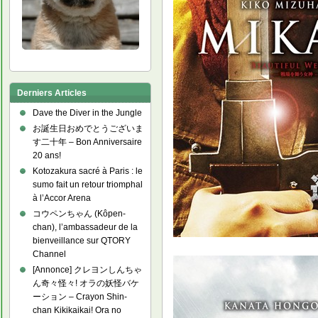
Derniers Articles
Dave the Diver in the Jungle
お誕生日おめでとうございま
す二十年 – Bon Anniversaire
20 ans!
Kotozakura sacré à Paris : le
sumo fait un retour triomphal
à l’Accor Arena
コウペンちゃん (Kôpen-
chan), l’ambassadeur de la
bienveillance sur QTORY
Channel
[Annonce] クレヨンしんちゃ
ん奇々怪々! オラの妖怪バケ
ーション – Crayon Shin-
chan Kikikaikai! Ora no