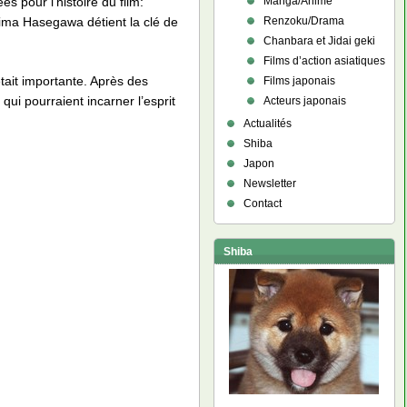
 pour l’histoire du film:
Manga/Anime
hima Hasegawa détient la clé de
Renzoku/Drama
Chanbara et Jidai geki
Films d’action asiatiques
tait importante. Après des
Films japonais
qui pourraient incarner l’esprit
Acteurs japonais
Actualités
Shiba
Japon
Newsletter
Contact
Shiba