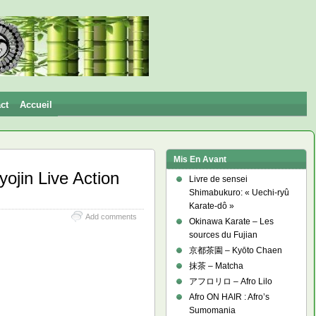
ct
Accueil
Mis En Avant
jin Live Action
Livre de sensei
Shimabukuro: « Uechi-ryû
Karate-dô »
Add comments
Okinawa Karate – Les
sources du Fujian
京都茶園 – Kyōto Chaen
抹茶 – Matcha
アフロリロ – Afro Lilo
Afro ON HAIR : Afro’s
Sumomania