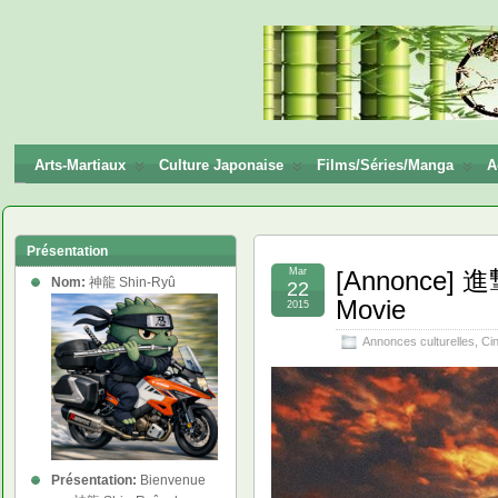
神龍
Shin-
Ryū
Arts-Martiaux
Culture Japonaise
Films/Séries/Manga
A
Présentation
Mar
[Annonce] 進撃
Nom:
神龍 Shin-Ryû
22
Movie
2015
Annonces culturelles
,
Ci
Présentation:
Bienvenue