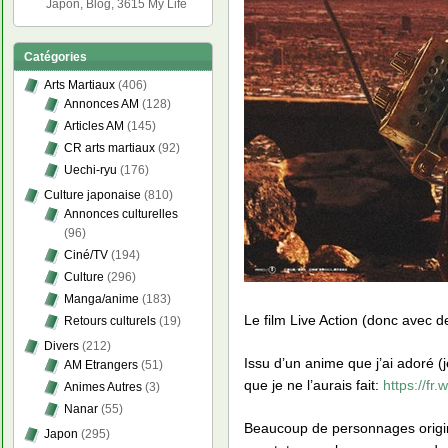
Japon, Blog, 3615 My Life
Catégories
Arts Martiaux
(406)
Annonces AM
(128)
Articles AM
(145)
CR arts martiaux
(92)
Uechi-ryu
(176)
Culture japonaise
(810)
Annonces culturelles
(96)
Ciné/TV
(194)
Culture
(296)
Manga/anime
(183)
Le film Live Action (donc avec d
Retours culturels
(19)
Divers
(212)
Issu d’un anime que j’ai adoré (je
AM Etrangers
(51)
que je ne l’aurais fait:
https://fr
Animes Autres
(3)
Nanar
(55)
Beaucoup de personnages origin
Japon
(295)