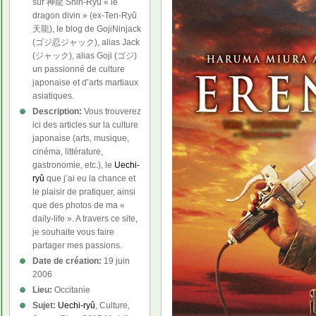
sur 神龍 Shin-Ryû « le
dragon divin » (ex-Ten-Ryû
天龍), le blog de GojiNinjack
(ゴジ忍ジャック), alias Jack
(ジャック), alias Goji (ゴジ)
un passionné de culture
japonaise et d’arts martiaux
asiatiques.
Description:
Vous trouverez
ici des articles sur la culture
japonaise (arts, musique,
cinéma, littérature,
gastronomie, etc.), le
Uechi-
ryû
que j’ai eu la chance et
le plaisir de pratiquer, ainsi
que des photos de ma «
daily-life ». A travers ce site,
je souhaite vous faire
partager mes passions.
Date de création:
19 juin
2006
Lieu:
Occitanie
Sujet:
Uechi-ryû
, Culture,