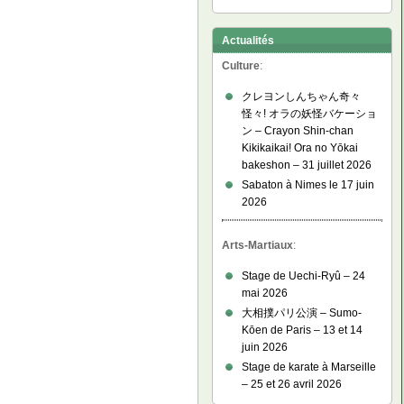
Actualités
Culture
:
クレヨンしんちゃん奇々
怪々! オラの妖怪バケーショ
ン – Crayon Shin-chan
Kikikaikai! Ora no Yōkai
bakeshon – 31 juillet 2026
Sabaton à Nimes le 17 juin
2026
Arts-Martiaux
:
Stage de Uechi-Ryû – 24
mai 2026
大相撲パリ公演 – Sumo-
Kōen de Paris – 13 et 14
juin 2026
Stage de karate à Marseille
– 25 et 26 avril 2026