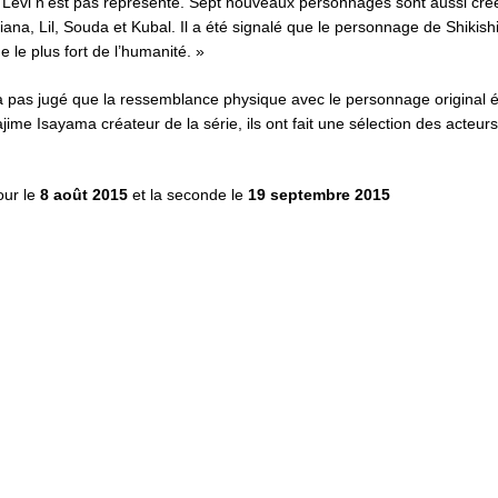
Levi n’est pas représenté. Sept nouveaux personnages sont aussi créées
iana, Lil, Souda et Kubal. Il a été signalé que le personnage de Shikis
 le plus fort de l’humanité. »
a pas jugé que la ressemblance physique avec le personnage original é
me Isayama créateur de la série, ils ont fait une sélection des acteurs 
our le
8 août 2015
et la seconde le
19 septembre 2015