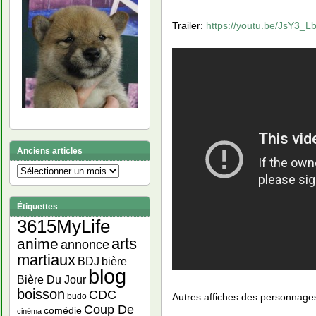
Trailer:
https://youtu.be/JsY3
Anciens articles
Anciens
articles
Étiquettes
3615MyLife
arts
anime
annonce
martiaux
bière
BDJ
blog
Bière Du Jour
boisson
CDC
Autres affiches des personnage
budo
Coup De
comédie
cinéma