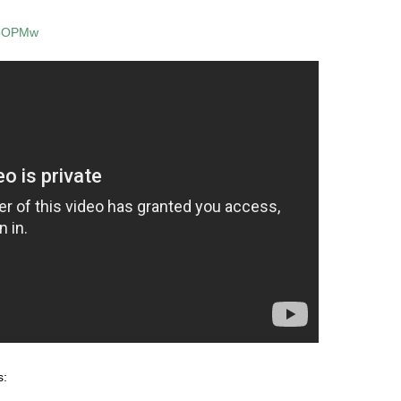
_LbOPMw
s: