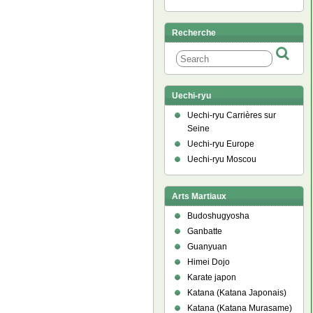
Recherche
Uechi-ryu
Uechi-ryu Carrières sur
Seine
Uechi-ryu Europe
Uechi-ryu Moscou
Arts Martiaux
Budoshugyosha
Ganbatte
Guanyuan
Himei Dojo
Karate japon
Katana (Katana Japonais)
Katana (Katana Murasame)