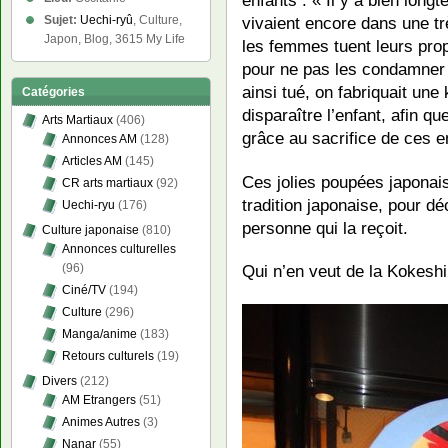
vivaient encore dans une tr
Sujet:
Uechi-ryû
, Culture,
Japon, Blog, 3615 My Life
les femmes tuent leurs prop
pour ne pas les condamner 
ainsi tué, on fabriquait une 
Catégories
disparaître l’enfant, afin q
Arts Martiaux
(406)
grâce au sacrifice de ces e
Annonces AM
(128)
Articles AM
(145)
Ces jolies poupées japonais
CR arts martiaux
(92)
tradition japonaise, pour d
Uechi-ryu
(176)
personne qui la reçoit.
Culture japonaise
(810)
Annonces culturelles
(96)
Qui n’en veut de la Kokesh
Ciné/TV
(194)
Culture
(296)
Manga/anime
(183)
Retours culturels
(19)
Divers
(212)
AM Etrangers
(51)
Animes Autres
(3)
Nanar
(55)