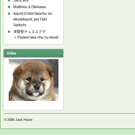
Sans titre
Matthieu à Okinawa
&quot;Chikin'akachu nu
ekudi&quot; par Odo
Seikichi
津賢堅チュヌエクデ
ィ/Tsuken'aka-chu nu ekudi
Shiba
© 2006
Jack Huser