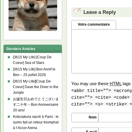
Leave a Reply
Votre commentaire
Derniers Articles
[3615 My Life] [Coup De
Coeur] Sea of Stars
[3615 My Life] Bon Annif le
Ben – 25 juillet 2026
[3615 My Life][Coup De
You may use these
HTML
tags 
Coeur] Dave the Diver in the
<abbr title=""> <acron
Jungle
cite=""> <cite> <code>
お誕生日おめでとうございま
cite=""> <s> <strike> 
す二十年 – Bon Anniversaire
20 ans!
Kotozakura sacré à Paris : le
Nom
sumo fait un retour triomphal
à l’Accor Arena