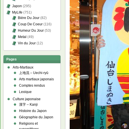
Japon
(295)
MyLife
(751)
Bière Du Jour
(82)
Coup De Coeur
(116)
Humeur Du Jour
(53)
Metal
(49)
Vin du Jour
(12)
Pages
Arts-Martiaux
上地流 – Uechi-ryū
Arts martiaux japonais
Comptes rendus
Lexique
Culture japonaise
漢字 – Kanji
Histoire du Japon
Géographie du Japon
Religions et