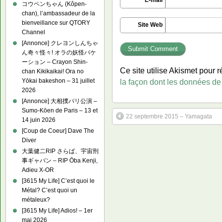
E-mail
コウペンちゃん (Kôpen-
chan), l’ambassadeur de la
bienveillance sur QTORY
Site Web
Channel
[Annonce] クレヨンしんちゃ
ん奇々怪々! オラの妖怪バケ
ーション – Crayon Shin-
Ce site utilise Akismet pour r
chan Kikikaikai! Ora no
Yōkai bakeshon – 31 juillet
la façon dont les données de
2026
[Annonce] 大相撲パリ公演 –
Sumo-Kōen de Paris – 13 et
22 septembre 2015 – Yamagata
14 juin 2026
[Coup de Coeur] Dave The
Diver
大葉健二RIP さらば、宇宙刑
事ギャバン – RIP Ōba Kenji,
Adieu X-OR
[3615 My Life] C’est quoi le
Métal? C’est quoi un
métaleux?
[3615 My Life] Adios! – 1er
mai 2026