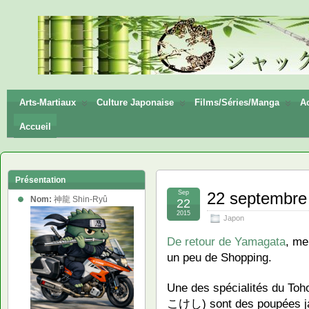
神龍
Shin-
Ryū
Arts-Martiaux
Culture Japonaise
Films/Séries/Manga
Ac
Accueil
Présentation
Sep
22 septembre
Nom:
神龍 Shin-Ryû
22
2015
Japon
De retour de Yamagata
, me
un peu de Shopping.
Une des spécialités du To
こけし) sont des poupées jap