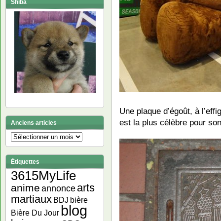
Shiba
Une plaque d’égoût, à l’effi
est la plus célèbre pour s
Anciens articles
Anciens
articles
Étiquettes
3615MyLife
arts
anime
annonce
martiaux
bière
BDJ
blog
Bière Du Jour