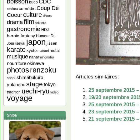
boisson
CDC
budo
Coup De
comédie
cinéma
culture
Coeur
divers
film
drama
folklore
gastronomie
HDJ
heroic-fantasy
Humeur Du
japon
jissen
Jour
isekai
karate
kyoto
metal
matsuri
musique
nanar
nihonshu
nourriture
okinawa
photos
renzoku
Articles similaires:
shimabukuro
shark
stage
yukinobu
tokyo
25 septembre 2015 –
uechi-ryu
tradition
vidéo
voyage
19/20 septembre 201
25 septembre 2015 
23 septembre 2015 –
Shiba
21 septembre 2015 –