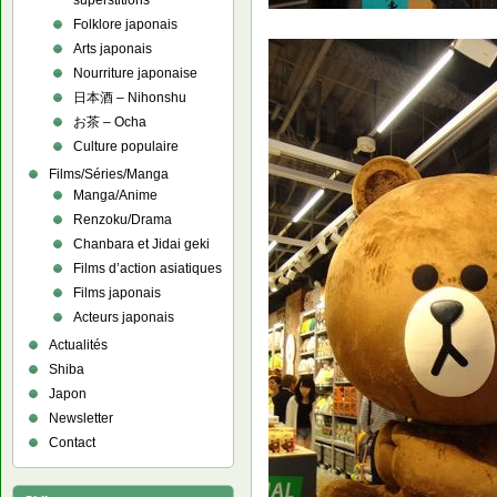
superstitions
Folklore japonais
Arts japonais
Nourriture japonaise
日本酒 – Nihonshu
お茶 – Ocha
Culture populaire
Films/Séries/Manga
Manga/Anime
Renzoku/Drama
Chanbara et Jidai geki
Films d’action asiatiques
Films japonais
Acteurs japonais
Actualités
Shiba
Japon
Newsletter
Contact