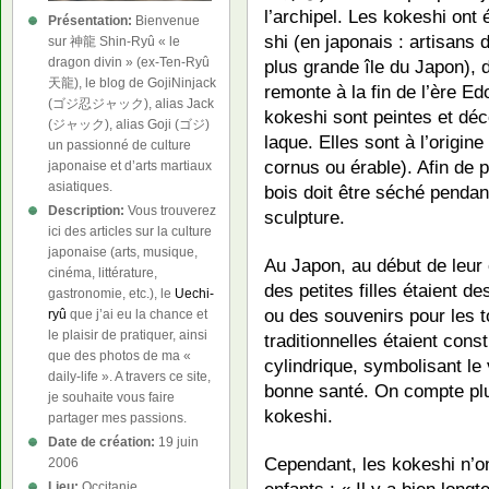
l’archipel. Les kokeshi ont é
Présentation:
Bienvenue
shi (en japonais : artisans
sur 神龍 Shin-Ryû « le
dragon divin » (ex-Ten-Ryû
plus grande île du Japon), 
天龍), le blog de GojiNinjack
remonte à la fin de l’ère Edo
(ゴジ忍ジャック), alias Jack
kokeshi sont peintes et déc
(ジャック), alias Goji (ゴジ)
laque. Elles sont à l’origine
un passionné de culture
cornus ou érable). Afin de 
japonaise et d’arts martiaux
asiatiques.
bois doit être séché pendant
Description:
Vous trouverez
sculpture.
ici des articles sur la culture
japonaise (arts, musique,
Au Japon, au début de leur
cinéma, littérature,
des petites filles étaient d
gastronomie, etc.), le
Uechi-
ou des souvenirs pour les 
ryû
que j’ai eu la chance et
le plaisir de pratiquer, ainsi
traditionnelles étaient cons
que des photos de ma «
cylindrique, symbolisant le 
daily-life ». A travers ce site,
bonne santé. On compte pl
je souhaite vous faire
kokeshi.
partager mes passions.
Date de création:
19 juin
Cependant, les kokeshi n’on
2006
enfants : « Il y a bien long
Lieu:
Occitanie