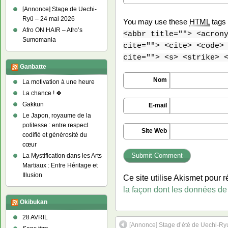
[Annonce] Stage de Uechi-
Ryû – 24 mai 2026
You may use these
HTML
tags 
Afro ON HAIR – Afro’s
<abbr title=""> <acron
Sumomania
cite=""> <cite> <code>
cite=""> <s> <strike> 
Ganbatte
Nom
La motivation à une heure
La chance ! 🍀
Gakkun
E-mail
Le Japon, royaume de la
politesse : entre respect
Site Web
codifié et générosité du
cœur
La Mystification dans les Arts
Martiaux : Entre Héritage et
Illusion
Ce site utilise Akismet pour r
la façon dont les données de
Okibukan
28 AVRIL
[Annonce] Stage d’été de Uechi-Ry