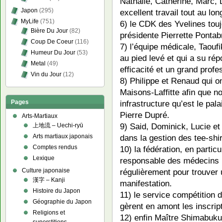
Nathalie, Catherine, Marc, 
Japon
(295)
excellent travail tout au lon
MyLife
(751)
6) le CDK des Yvelines touj
Bière Du Jour
(82)
présidente Pierrette Pontab
Coup De Coeur
(116)
7) l’équipe médicale, Taouf
Humeur Du Jour
(53)
au pied levé et qui a su ré
Metal
(49)
efficacité et un grand prof
Vin du Jour
(12)
8) Philippe et Renaud qui o
Maisons-Laffitte afin que n
Pages
infrastructure qu’est le pal
Pierre Dupré.
Arts-Martiaux
9) Said, Dominick, Lucie et
上地流 – Uechi-ryū
Arts martiaux japonais
dans la gestion des tee-shi
Comptes rendus
10) la fédération, en particu
Lexique
responsable des médecins 
Culture japonaise
régulièrement pour trouver u
漢字 – Kanji
manifestation.
Histoire du Japon
11) le service compétition d
Géographie du Japon
gèrent en amont les inscript
Religions et
12) enfin Maître Shimabukur