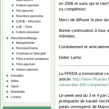
superstitions
en 2006 et sans qui le Uech
Folklore japonais
sa compétition.
Arts japonais
Nourriture japonaise
Merci de diffuser le plus l
日本酒 – Nihonshu
お茶 – Ocha
Bonne continuation à tous 
Culture populaire
méritées.
Films/Séries/Manga
Manga/Anime
Cordialement et amicaleme
Renzoku/Drama
Chanbara et Jidai geki
Didier Lorho
Films d’action asiatiques
Films japonais
Acteurs japonais
La FFKDA a immortalisé c
Actualités
article:
http://www.ffkarate.
Shiba
rassemble-200-competiteur
Japon
Newsletter
Le week-end du 3 et 4 juin 
Contact
pratiquants de karaté Uechi
palais omnisports de Maison