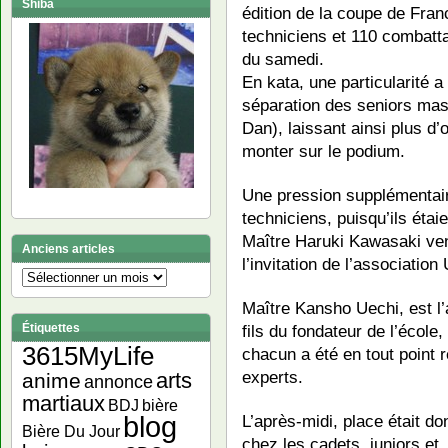
Shiba
édition de la coupe de Fran
techniciens et 110 combatta
du samedi.
En kata, une particularité 
séparation des seniors masc
Dan), laissant ainsi plus d
monter sur le podium.
Une pression supplémentair
techniciens, puisqu’ils éta
Maître Haruki Kawasaki ven
Anciens articles
l’invitation de l’associatio
Anciens
articles
Maître Kansho Uechi, est l’a
Étiquettes
fils du fondateur de l’école
3615MyLife
chacun a été en tout point 
experts.
arts
anime
annonce
martiaux
bière
BDJ
blog
L’après-midi, place était d
Bière Du Jour
chez les cadets, juniors et