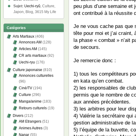
peu plus d’une semaine et j
Sujet:
Uechi-ryû
, Culture,
Japon, Blog, 3615 My Life
ont contribué à la réussite 
Je ne vous cache pas que s
Catégories
tête pour moi et j’ai craint
Arts Martiaux
(406)
la phase « combat » n’ait p
Annonces AM
(128)
de secours.
Articles AM
(145)
CR arts martiaux
(92)
Je remercie donc :
Uechi-ryu
(176)
Culture japonaise
(810)
1) tous les compétiteurs pou
Annonces culturelles
en kata qu’en combat.
(96)
2) les responsables de club
Ciné/TV
(194)
permis que le nombre de co
Culture
(296)
aux années précédentes.
Manga/anime
(183)
3) les arbitres pour leur dis
Retours culturels
(19)
4) Valérie la secrétaire qui
Divers
(212)
AM Etrangers
(51)
gestion administrative de la
Animes Autres
(3)
5) l’équipe de la buvette,
Nanar
(55)