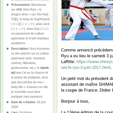
Présentation:
Bienvenue
sur 神龍 Shin-Ryû « le
dragon divin » (ex-Ten-Ryû
天龍), le blog de GojiNinjack
(ゴジ忍ジャック), alias Jack
(ジャック), alias Goji (ゴジ)
un passionné de culture
japonaise et d’arts martiaux
asiatiques.
Description:
Vous trouverez
Comme annoncé précédemme
ici des articles sur la culture
Ryu a eu lieu le samedi 3 j
japonaise (arts, musique,
Laffitte:
https://www.shinry
cinéma, littérature,
uechi-ryu-3-juin-2017.html
.
gastronomie, etc.), le
Uechi-
ryû
que j’ai eu la chance et
le plaisir de pratiquer, ainsi
Un petit mot du président d
que des photos de ma «
assistant de maître SHIMA
daily-life ». A travers ce site,
la coupe de France: Didier
je souhaite vous faire
partager mes passions.
Bonjour à tous,
Date de création:
19 juin
2006
La 12ème édition de la coup
Lieu:
Occitanie