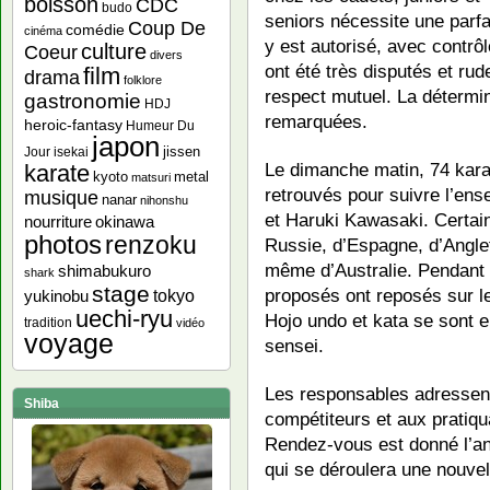
boisson
CDC
budo
seniors nécessite une parfa
Coup De
comédie
cinéma
y est autorisé, avec contr
culture
Coeur
divers
ont été très disputés et ru
film
drama
folklore
respect mutuel. La détermina
gastronomie
HDJ
remarquées.
heroic-fantasy
Humeur Du
japon
jissen
Jour
isekai
Le dimanche matin, 74 kara
karate
kyoto
metal
matsuri
retrouvés pour suivre l’en
musique
nanar
nihonshu
et Haruki Kawasaki. Certain
nourriture
okinawa
photos
renzoku
Russie, d’Espagne, d’Anglet
même d’Australie. Pendant 
shimabukuro
shark
stage
proposés ont reposés sur l
yukinobu
tokyo
uechi-ryu
Hojo undo et kata se sont e
tradition
vidéo
voyage
sensei.
Les responsables adressen
Shiba
compétiteurs et aux pratiq
Rendez-vous est donné l’an
qui se déroulera une nouvell