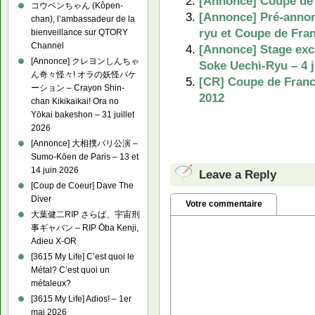
[Annonce] Coupe de 
コウペンちゃん (Kôpen-
[Annonce] Pré-annon
chan), l’ambassadeur de la
ryu et Coupe de Fran
bienveillance sur QTORY
Channel
[Annonce] Stage exce
[Annonce] クレヨンしんちゃ
Soke Uechi-Ryu – 4 j
ん奇々怪々! オラの妖怪バケ
[CR] Coupe de France
ーション – Crayon Shin-
2012
chan Kikikaikai! Ora no
Yōkai bakeshon – 31 juillet
2026
[Annonce] 大相撲パリ公演 –
Sumo-Kōen de Paris – 13 et
14 juin 2026
Leave a Reply
[Coup de Coeur] Dave The
Diver
Votre commentaire
大葉健二RIP さらば、宇宙刑
事ギャバン – RIP Ōba Kenji,
Adieu X-OR
[3615 My Life] C’est quoi le
Métal? C’est quoi un
métaleux?
[3615 My Life] Adios! – 1er
mai 2026