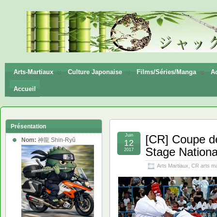
神龍
Shin-
Ryū
Arts-Martiaux
Culture Japonaise
Films/Séries/Manga
Ac
Accueil
Présentation
Juin
[CR] Coupe d
Nom:
神龍 Shin-Ryû
12
Stage National
2017
Arts Martiaux
,
CR arts ma