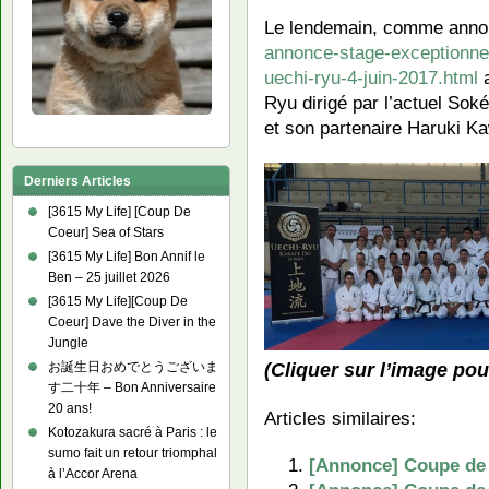
Le lendemain, comme ann
annonce-stage-exceptionnel
uechi-ryu-4-juin-2017.html
a
Ryu dirigé par l’actuel So
et son partenaire Haruki K
Derniers Articles
[3615 My Life] [Coup De
Coeur] Sea of Stars
[3615 My Life] Bon Annif le
Ben – 25 juillet 2026
[3615 My Life][Coup De
Coeur] Dave the Diver in the
Jungle
(Cliquer sur l’image pour
お誕生日おめでとうございま
す二十年 – Bon Anniversaire
20 ans!
Articles similaires:
Kotozakura sacré à Paris : le
sumo fait un retour triomphal
[Annonce] Coupe de 
à l’Accor Arena