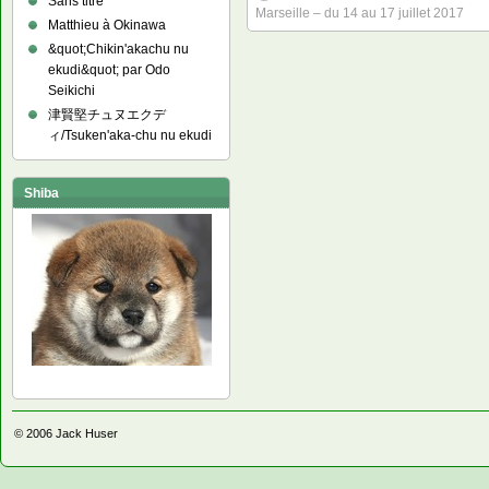
Sans titre
Marseille – du 14 au 17 juillet 2017
Matthieu à Okinawa
&quot;Chikin'akachu nu
ekudi&quot; par Odo
Seikichi
津賢堅チュヌエクデ
ィ/Tsuken'aka-chu nu ekudi
Shiba
© 2006
Jack Huser