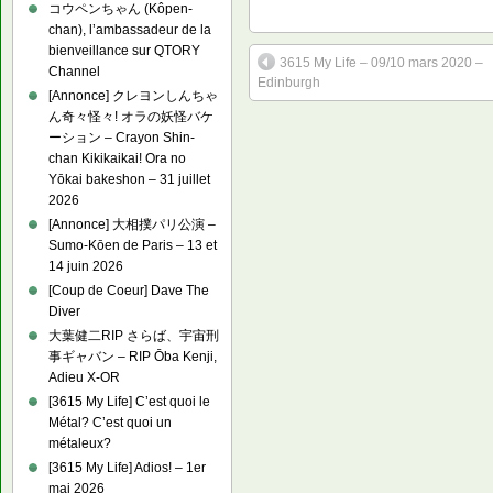
コウペンちゃん (Kôpen-
chan), l’ambassadeur de la
bienveillance sur QTORY
3615 My Life – 09/10 mars 2020 –
Channel
Edinburgh
[Annonce] クレヨンしんちゃ
ん奇々怪々! オラの妖怪バケ
ーション – Crayon Shin-
chan Kikikaikai! Ora no
Yōkai bakeshon – 31 juillet
2026
[Annonce] 大相撲パリ公演 –
Sumo-Kōen de Paris – 13 et
14 juin 2026
[Coup de Coeur] Dave The
Diver
大葉健二RIP さらば、宇宙刑
事ギャバン – RIP Ōba Kenji,
Adieu X-OR
[3615 My Life] C’est quoi le
Métal? C’est quoi un
métaleux?
[3615 My Life] Adios! – 1er
mai 2026