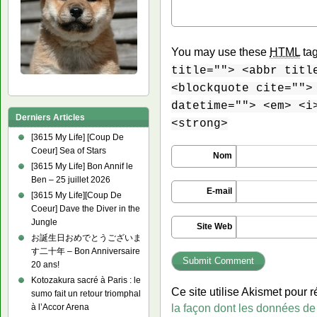
You may use these
HTML
tag
title=""> <abbr titl
<blockquote cite="">
datetime=""> <em> <i
Derniers Articles
<strong>
[3615 My Life] [Coup De
Coeur] Sea of Stars
Nom
[3615 My Life] Bon Annif le
Ben – 25 juillet 2026
E-mail
[3615 My Life][Coup De
Coeur] Dave the Diver in the
Jungle
Site Web
お誕生日おめでとうございま
す二十年 – Bon Anniversaire
20 ans!
Kotozakura sacré à Paris : le
Ce site utilise Akismet pour r
sumo fait un retour triomphal
la façon dont les données de
à l’Accor Arena