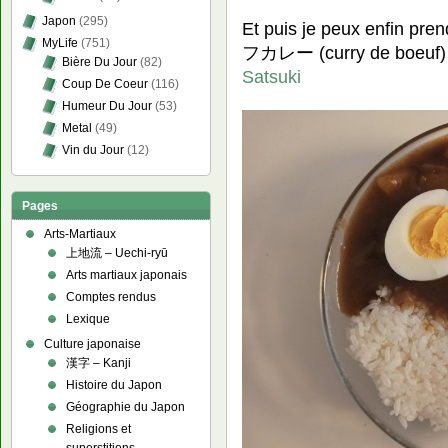
Japon
(295)
Et puis je peux enfin pr
MyLife
(751)
フカレー (curry de boeuf)
Bière Du Jour
(82)
Satsuki
Coup De Coeur
(116)
Humeur Du Jour
(53)
Metal
(49)
Vin du Jour
(12)
Pages
Arts-Martiaux
上地流 – Uechi-ryū
Arts martiaux japonais
Comptes rendus
Lexique
Culture japonaise
漢字 – Kanji
Histoire du Japon
Géographie du Japon
Religions et