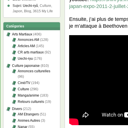
japan-expo-2011-2-juillet
Sujet:
Uechi-ryû
, Culture,
Japon, Blog, 3615 My Life
Ensuite, j’ai plus de temp
je m’attaque à Beethove
Catégories
Arts Martiaux
(406)
Annonces AM
(128)
Articles AM
(145)
CR arts martiaux
(92)
Uechi-ryu
(176)
Culture japonaise
(810)
Annonces culturelles
(96)
Ciné/TV
(194)
Culture
(296)
Manga/anime
(183)
Retours culturels
(19)
Divers
(212)
AM Etrangers
(51)
Animes Autres
(3)
Nanar
(55)