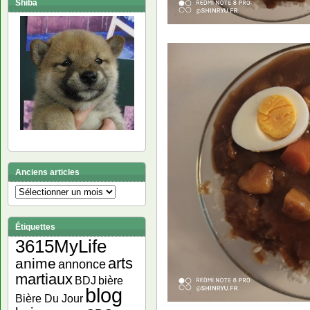
Shiba
Anciens articles
Anciens
articles
Étiquettes
3615MyLife
arts
anime
annonce
martiaux
bière
BDJ
blog
Bière Du Jour