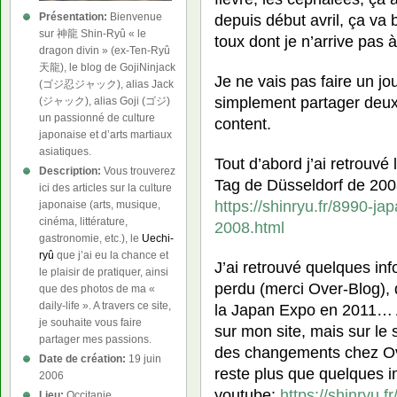
Présentation:
Bienvenue
depuis début avril, ça va 
sur 神龍 Shin-Ryû « le
toux dont je n’arrive pas
dragon divin » (ex-Ten-Ryû
天龍), le blog de GojiNinjack
Je ne vais pas faire un j
(ゴジ忍ジャック), alias Jack
simplement partager deux 
(ジャック), alias Goji (ゴジ)
un passionné de culture
content.
japonaise et d’arts martiaux
asiatiques.
Tout d’abord j’ai retrouvé
Description:
Vous trouverez
Tag de Düsseldorf de 2008, e
ici des articles sur la culture
https://shinryu.fr/8990-ja
japonaise (arts, musique,
cinéma, littérature,
2008.html
gastronomie, etc.), le
Uechi-
ryû
que j’ai eu la chance et
J’ai retrouvé quelques in
le plaisir de pratiquer, ainsi
perdu (merci Over-Blog),
que des photos de ma «
daily-life ». A travers ce site,
la Japan Expo en 2011… A 
je souhaite vous faire
sur mon site, mais sur le
partager mes passions.
des changements chez Ove
Date de création:
19 juin
reste plus que quelques i
2006
youtube:
https://shinryu.
Lieu:
Occitanie