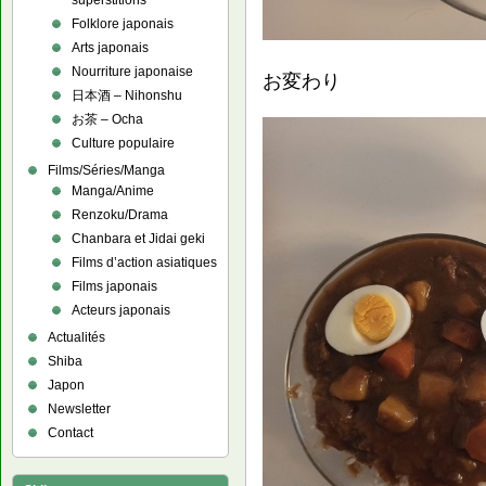
superstitions
Folklore japonais
Arts japonais
Nourriture japonaise
お変わり
日本酒 – Nihonshu
お茶 – Ocha
Culture populaire
Films/Séries/Manga
Manga/Anime
Renzoku/Drama
Chanbara et Jidai geki
Films d’action asiatiques
Films japonais
Acteurs japonais
Actualités
Shiba
Japon
Newsletter
Contact