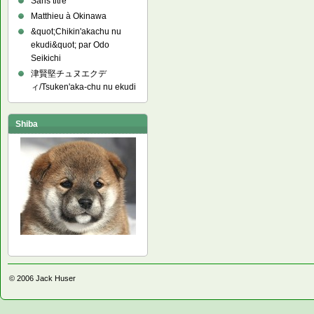
Sans titre
Matthieu à Okinawa
&quot;Chikin'akachu nu
ekudi&quot; par Odo
Seikichi
津賢堅チュヌエクデ
ィ/Tsuken'aka-chu nu ekudi
Shiba
© 2006
Jack Huser