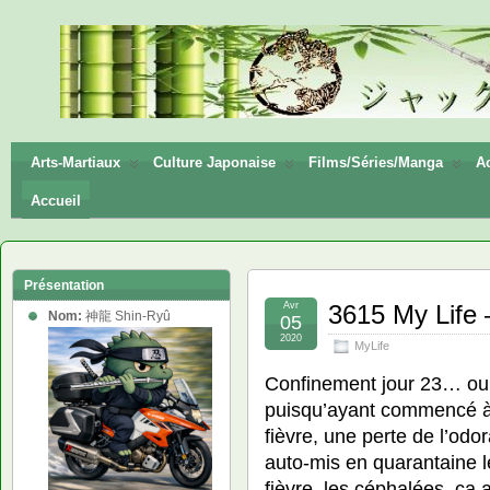
神龍
Shin-
Ryū
Arts-Martiaux
Culture Japonaise
Films/Séries/Manga
Ac
Accueil
Présentation
Avr
3615 My Life –
Nom:
神龍 Shin-Ryû
05
2020
MyLife
Confinement jour 23… oui
puisqu’ayant commencé à 
fièvre, une perte de l’odo
auto-mis en quarantaine l
fièvre, les céphalées, ça 