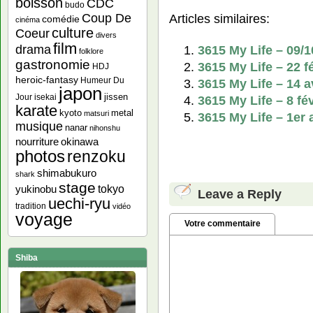
boisson
CDC
budo
Articles similaires:
Coup De
comédie
cinéma
culture
Coeur
divers
film
drama
3615 My Life – 09/
folklore
gastronomie
3615 My Life – 22 
HDJ
heroic-fantasy
Humeur Du
3615 My Life – 14 a
japon
jissen
Jour
isekai
3615 My Life – 8 fé
karate
kyoto
metal
matsuri
3615 My Life – 1er 
musique
nanar
nihonshu
nourriture
okinawa
photos
renzoku
shimabukuro
shark
stage
yukinobu
tokyo
Leave a Reply
uechi-ryu
tradition
vidéo
voyage
Votre commentaire
Shiba