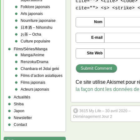
superstitions
cite=""> <cite> <code>
Folklore japonais
cite=""> <s> <strike> 
Arts japonais
Nourriture japonaise
Nom
日本酒 – Nihonshu
お茶 – Ocha
E-mail
Culture populaire
Films/Séries/Manga
Site Web
Manga/Anime
Renzoku/Drama
Chanbara et Jidai geki
Films d’action asiatiques
Ce site utilise Akismet pour r
Films japonais
la façon dont les données de
Acteurs japonais
Actualités
Shiba
3615 My Life – 30 avril 2020 –
Japon
Déménagement Jour 2
Newsletter
Contact