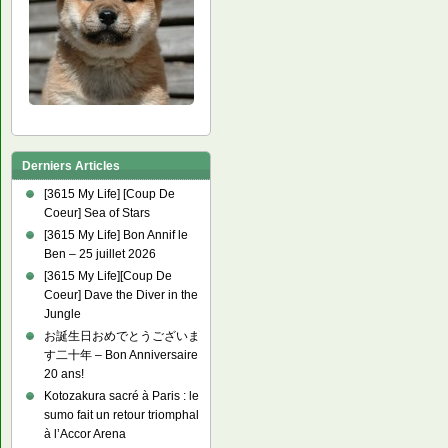
Derniers Articles
[3615 My Life] [Coup De
Coeur] Sea of Stars
[3615 My Life] Bon Annif le
Ben – 25 juillet 2026
[3615 My Life][Coup De
Coeur] Dave the Diver in the
Jungle
お誕生日おめでとうございま
す二十年 – Bon Anniversaire
20 ans!
Kotozakura sacré à Paris : le
sumo fait un retour triomphal
à l’Accor Arena