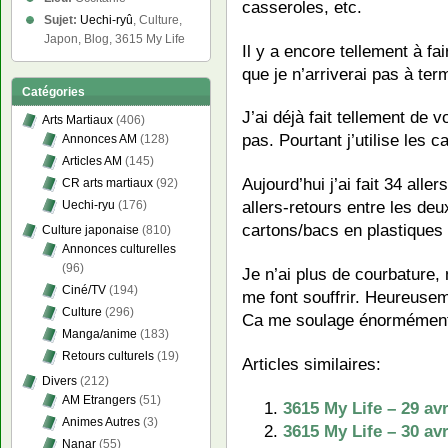
casseroles, etc.
Sujet:
Uechi-ryû
, Culture,
Japon, Blog, 3615 My Life
Il y a encore tellement à f
que je n’arriverai pas à t
Catégories
J’ai déjà fait tellement de 
Arts Martiaux
(406)
pas. Pourtant j’utilise les c
Annonces AM
(128)
Articles AM
(145)
Aujourd’hui j’ai fait 34 alle
CR arts martiaux
(92)
allers-retours entre les deu
Uechi-ryu
(176)
cartons/bacs en plastiques 
Culture japonaise
(810)
Annonces culturelles
(96)
Je n’ai plus de courbature,
Ciné/TV
(194)
me font souffrir. Heureusem
Culture
(296)
Ca me soulage énormément
Manga/anime
(183)
Retours culturels
(19)
Articles similaires:
Divers
(212)
AM Etrangers
(51)
3615 My Life – 29 a
Animes Autres
(3)
3615 My Life – 30 a
Nanar
(55)