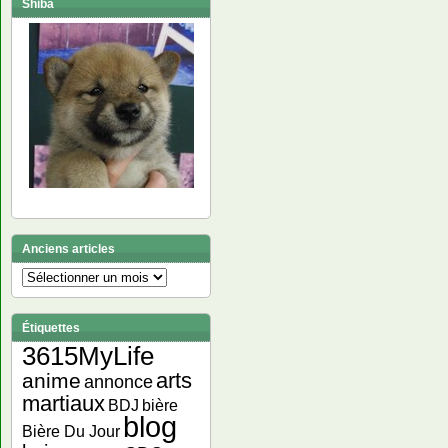
Shiba
Anciens articles
Anciens
articles
Étiquettes
3615MyLife
arts
anime
annonce
martiaux
bière
BDJ
blog
Bière Du Jour