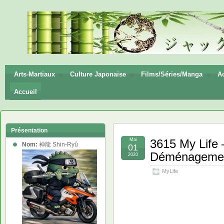
神龍
Shin-
Ryū
Arts-Martiaux
Culture Japonaise
Films/Séries/Manga
Ac
Accueil
Présentation
Mai
3615 My Life 
Nom:
神龍 Shin-Ryû
01
Déménagemen
2020
MyLife