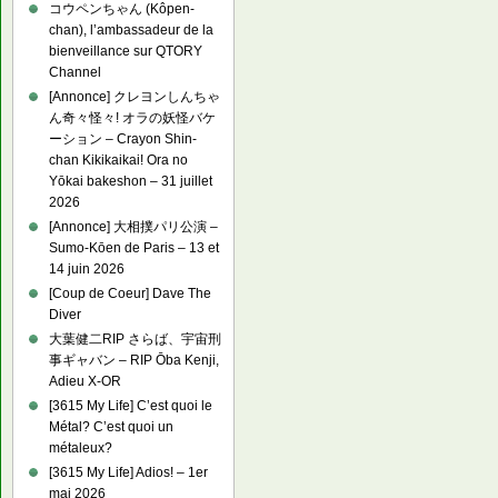
コウペンちゃん (Kôpen-
chan), l’ambassadeur de la
bienveillance sur QTORY
Channel
[Annonce] クレヨンしんちゃ
ん奇々怪々! オラの妖怪バケ
ーション – Crayon Shin-
chan Kikikaikai! Ora no
Yōkai bakeshon – 31 juillet
2026
[Annonce] 大相撲パリ公演 –
Sumo-Kōen de Paris – 13 et
14 juin 2026
[Coup de Coeur] Dave The
Diver
大葉健二RIP さらば、宇宙刑
事ギャバン – RIP Ōba Kenji,
Adieu X-OR
[3615 My Life] C’est quoi le
Métal? C’est quoi un
métaleux?
[3615 My Life] Adios! – 1er
mai 2026