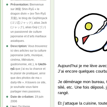
Présentation:
Bienvenue
sur 神龍 Shin-Ryû « le
dragon divin » (ex-Ten-Ryû
天龍), le blog de GojiNinjack
(ゴジ忍ジャック), alias Jack
(ジャック), alias Goji (ゴジ)
un passionné de culture
japonaise et d’arts martiaux
asiatiques.
Description:
Vous trouverez
ici des articles sur la culture
japonaise (arts, musique,
cinéma, littérature,
gastronomie, etc.), le
Uechi-
Aujourd’hui je me lève avec
ryû
que j’ai eu la chance et
J’ai encore quelques courb
le plaisir de pratiquer, ainsi
que des photos de ma «
Je déménage mon bureau, tr
daily-life ». A travers ce site,
télé, etc. Une fois déposé, 
je souhaite vous faire
partager mes passions.
rangé.
Date de création:
19 juin
2006
Et j’attaque la cuisine, tout
Lieu:
Occitanie