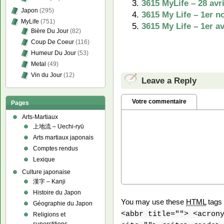
3615 MyLife – 28 av
Japon
(295)
3615 My Life – 1er 
MyLife
(751)
3615 My Life – 1er av
Bière Du Jour
(82)
Coup De Coeur
(116)
Humeur Du Jour
(53)
Metal
(49)
Vin du Jour
(12)
Leave a Reply
Votre commentaire
Pages
Arts-Martiaux
上地流 – Uechi-ryū
Arts martiaux japonais
Comptes rendus
Lexique
Culture japonaise
漢字 – Kanji
Histoire du Japon
You may use these
HTML
tags 
Géographie du Japon
<abbr title=""> <acron
Religions et