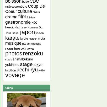
boisson
CDC
budo
Coup De
comédie
cinéma
culture
Coeur
divers
film
drama
folklore
gastronomie
HDJ
heroic-fantasy
Humeur Du
japon
jissen
Jour
isekai
karate
kyoto
metal
matsuri
musique
nanar
nihonshu
nourriture
okinawa
photos
renzoku
shimabukuro
shark
stage
yukinobu
tokyo
uechi-ryu
tradition
vidéo
voyage
Shiba