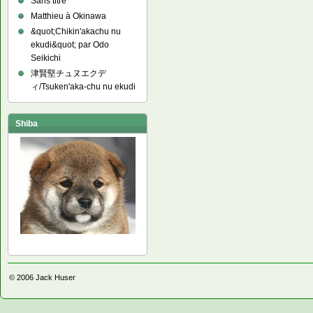
Sans titre
Matthieu à Okinawa
&quot;Chikin'akachu nu
ekudi&quot; par Odo
Seikichi
津賢堅チュヌエクデ
ィ/Tsuken'aka-chu nu ekudi
Shiba
© 2006
Jack Huser