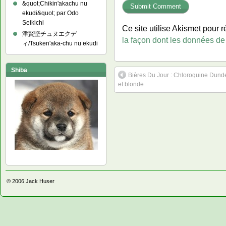
&quot;Chikin'akachu nu
ekudi&quot; par Odo
Seikichi
Ce site utilise Akismet pour r
津賢堅チュヌエクデ
la façon dont les données de
ィ/Tsuken'aka-chu nu ekudi
Shiba
Bières Du Jour : Chloroquine Dund
et blonde
© 2006
Jack Huser