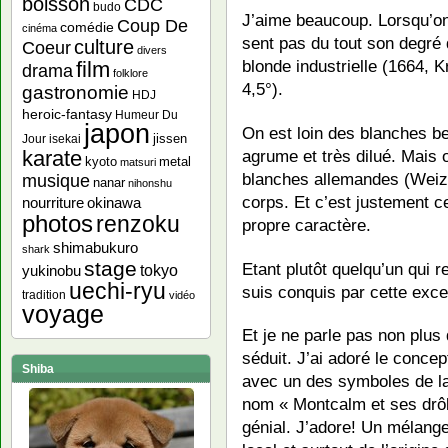
boisson
CDC
budo
J’aime beaucoup. Lorsqu’on 
Coup De
comédie
cinéma
sent pas du tout son degré d
culture
Coeur
divers
blonde industrielle (1664, K
film
drama
folklore
4,5°).
gastronomie
HDJ
heroic-fantasy
Humeur Du
japon
On est loin des blanches be
jissen
Jour
isekai
agrume et très dilué. Mais 
karate
kyoto
metal
matsuri
blanches allemandes (Weize
musique
nanar
nihonshu
corps. Et c’est justement ce
nourriture
okinawa
photos
renzoku
propre caractère.
shimabukuro
shark
stage
Etant plutôt quelqu’un qui 
yukinobu
tokyo
uechi-ryu
suis conquis par cette excel
tradition
vidéo
voyage
Et je ne parle pas non plu
séduit. J’ai adoré le conce
Shiba
avec un des symboles de l
nom « Montcalm et ses drôl
génial. J’adore! Un mélang