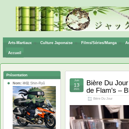
神龍
Shin-
Ryū
Arts-Martiaux
Culture Japonaise
Films/Séries/Manga
Ac
Accueil
Présentation
Juin
Bière Du Jour
Nom:
神龍 Shin-Ryû
13
de Flam’s – B
2021
Bière Du Jour