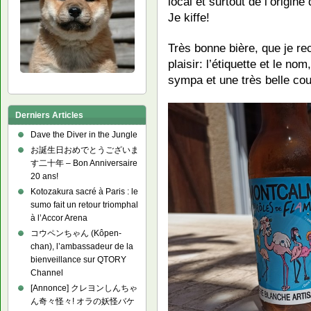
local et surtout de l’origine
Je kiffe!
Très bonne bière, que je r
plaisir: l’étiquette et le no
sympa et une très belle cou
Derniers Articles
Dave the Diver in the Jungle
お誕生日おめでとうございま
す二十年 – Bon Anniversaire
20 ans!
Kotozakura sacré à Paris : le
sumo fait un retour triomphal
à l’Accor Arena
コウペンちゃん (Kôpen-
chan), l’ambassadeur de la
bienveillance sur QTORY
Channel
[Annonce] クレヨンしんちゃ
ん奇々怪々! オラの妖怪バケ