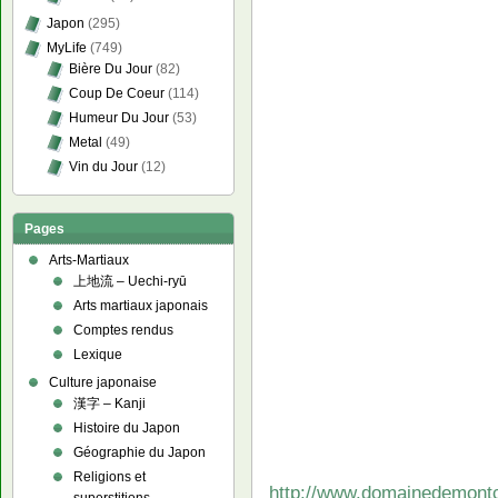
Japon
(295)
MyLife
(749)
Bière Du Jour
(82)
Coup De Coeur
(114)
Humeur Du Jour
(53)
Metal
(49)
Vin du Jour
(12)
Pages
Arts-Martiaux
上地流 – Uechi-ryū
Arts martiaux japonais
Comptes rendus
Lexique
Culture japonaise
漢字 – Kanji
Histoire du Japon
Géographie du Japon
Religions et
http://www.domainedemont