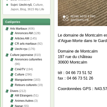
Sujet:
Uechi-ryû
, Culture,
Japon, Blog, 3615 My Life
Catégories
Arts Martiaux
(406)
Annonces AM
(128)
Le domaine de Montcalm est 
Articles AM
(145)
d’Aigue-Morte dans le Gard
CR arts martiaux
(92)
Uechi-ryu
(176)
Domaine de Montcalm
Culture japonaise
(810)
197 rue du château
Annonces culturelles
30600 Montcalm
(96)
Ciné/TV
(194)
tél : 04 66 73 51 52
Culture
(296)
fax : 04 66 73 51 26
Manga/anime
(183)
Retours culturels
(19)
Coordonnées GPS : N43.57
Divers
(212)
AM Etrangers
(51)
Animes Autres
(3)
Nanar
(55)