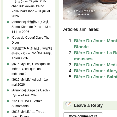
ーション – Crayon Shin-
chan Kikikaikai! Ora no
Yōkai bakeshon – 31 juillet
2026
[Annonce] 大相撲パリ公演 –
Sumo-Kōen de Paris – 13 et
Articles similaires:
14 juin 2026
[Coup de Coeur] Dave The
Bière Du Jour : Mont
Diver
Blonde
大葉健二RIP さらば、宇宙刑
Bière Du Jour : La B
事ギャバン – RIP Ōba Kenji,
mousses
Adieu X-OR
[3615 My Life] C’est quoi le
Bière Du Jour : Med
Métal? C’est quoi un
Bière Du Jour : Alar
métaleux?
Bière Du Jour : Sain
[3615 My Life] Adios! – 1er
mai 2026
[Annonce] Stage de Uechi-
Ryû – 24 mai 2026
Afro ON HAIR – Afro’s
Leave a Reply
Sumomania
[3615 My Life] … Threat
Votre commentaire
Level Demon