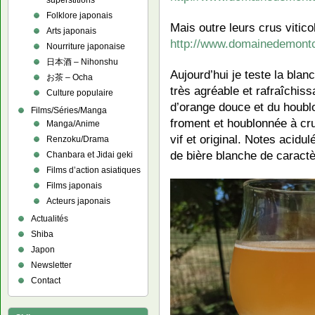
superstitions
Folklore japonais
Mais outre leurs crus vitico
Arts japonais
http://www.domainedemont
Nourriture japonaise
日本酒 – Nihonshu
Aujourd’hui je teste la blan
お茶 – Ocha
très agréable et rafraîchiss
Culture populaire
d’orange douce et du houbl
Films/Séries/Manga
froment et houblonnée à cru
Manga/Anime
vif et original. Notes acidul
Renzoku/Drama
de bière blanche de caractè
Chanbara et Jidai geki
Films d’action asiatiques
Films japonais
Acteurs japonais
Actualités
Shiba
Japon
Newsletter
Contact