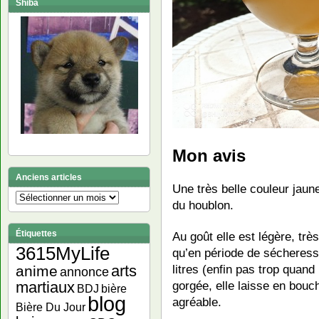
Shiba
Mon avis
Anciens articles
Une très belle couleur jaun
Anciens
du houblon.
articles
Étiquettes
Au goût elle est légère, trè
3615MyLife
qu’en période de sécheresse
litres (enfin pas trop quand
arts
anime
annonce
gorgée, elle laisse en bou
martiaux
bière
BDJ
blog
agréable.
Bière Du Jour