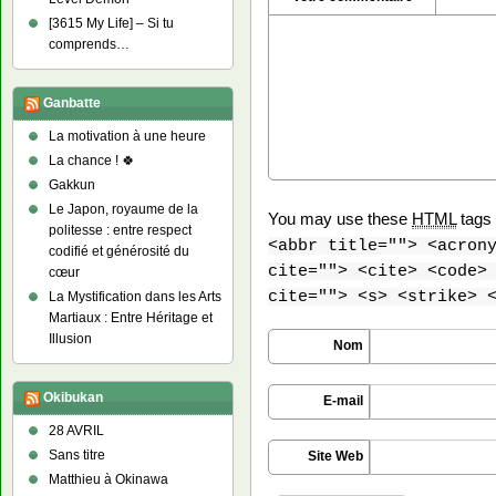
[3615 My Life] – Si tu
comprends…
Ganbatte
La motivation à une heure
La chance ! 🍀
Gakkun
Le Japon, royaume de la
You may use these
HTML
tags 
politesse : entre respect
<abbr title=""> <acron
codifié et générosité du
cite=""> <cite> <code>
cœur
cite=""> <s> <strike> 
La Mystification dans les Arts
Martiaux : Entre Héritage et
Illusion
Nom
Okibukan
E-mail
28 AVRIL
Sans titre
Site Web
Matthieu à Okinawa