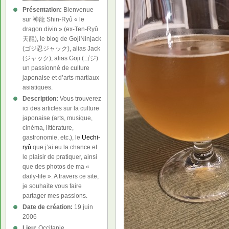
Présentation:
Bienvenue
sur 神龍 Shin-Ryû « le
dragon divin » (ex-Ten-Ryû
天龍), le blog de GojiNinjack
(ゴジ忍ジャック), alias Jack
(ジャック), alias Goji (ゴジ)
un passionné de culture
japonaise et d’arts martiaux
asiatiques.
Description:
Vous trouverez
ici des articles sur la culture
japonaise (arts, musique,
cinéma, littérature,
gastronomie, etc.), le
Uechi-
ryû
que j’ai eu la chance et
le plaisir de pratiquer, ainsi
que des photos de ma «
daily-life ». A travers ce site,
je souhaite vous faire
partager mes passions.
Date de création:
19 juin
2006
Lieu:
Occitanie