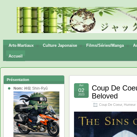
神龍
Shin-
Ryū
Arts-Martiaux
Culture Japonaise
Films/Séries/Manga
Ac
Accueil
Présentation
Avr
Coup De Coeu
Nom:
神龍 Shin-Ryû
02
Beloved
2023
Coup De Coeur
,
Humeur 