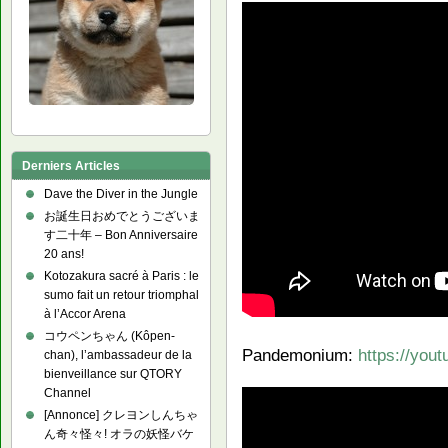
Derniers Articles
Dave the Diver in the Jungle
お誕生日おめでとうございま
す二十年 – Bon Anniversaire
20 ans!
Kotozakura sacré à Paris : le
sumo fait un retour triomphal
à l’Accor Arena
コウペンちゃん (Kôpen-
Pandemonium:
https://you
chan), l’ambassadeur de la
bienveillance sur QTORY
Channel
[Annonce] クレヨンしんちゃ
ん奇々怪々! オラの妖怪バケ