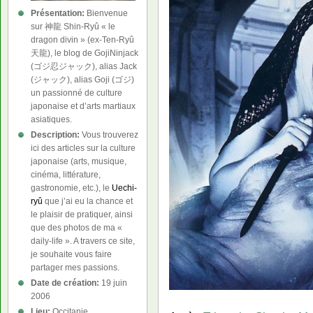
Présentation:
Bienvenue
sur 神龍 Shin-Ryû « le
dragon divin » (ex-Ten-Ryû
天龍), le blog de GojiNinjack
(ゴジ忍ジャック), alias Jack
(ジャック), alias Goji (ゴジ)
un passionné de culture
japonaise et d’arts martiaux
asiatiques.
Description:
Vous trouverez
ici des articles sur la culture
japonaise (arts, musique,
cinéma, littérature,
gastronomie, etc.), le
Uechi-
ryû
que j’ai eu la chance et
le plaisir de pratiquer, ainsi
que des photos de ma «
daily-life ». A travers ce site,
je souhaite vous faire
partager mes passions.
Date de création:
19 juin
2006
Lieu:
Occitanie