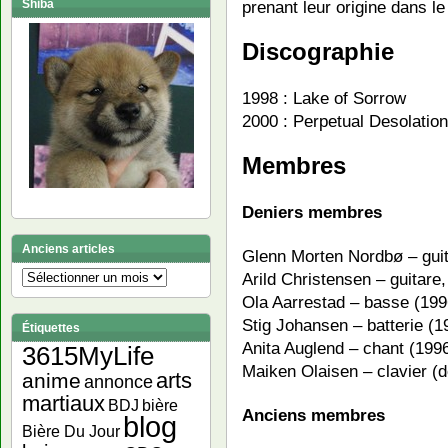
Shiba
prenant leur origine dans l
Discographie
1998 : Lake of Sorrow
2000 : Perpetual Desolation
Membres
Deniers membres
Anciens articles
Glenn Morten Nordbø – guit
Arild Christensen – guitare
Anciens
articles
Ola Aarrestad – basse (19
Stig Johansen – batterie (
Étiquettes
Anita Auglend – chant (199
3615MyLife
Maiken Olaisen – clavier (
arts
anime
annonce
martiaux
bière
BDJ
Anciens membres
blog
Bière Du Jour