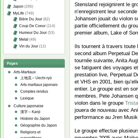
Stensland rejoignirent le gr
Japon
(295)
n’enregistrent leur seconde
MyLife
(749)
Johansen jouait du violon su
Bière Du Jour
(82)
partie officiellement du gro
Coup De Coeur
(114)
premier album, Lake of Sor
Humeur Du Jour
(53)
Metal
(49)
Ils tournent à travers toute
Vin du Jour
(12)
second album Perpetual Des
tournée suivante, Anita Aug
Pages
se fatiguent des voyages et
Arts-Martiaux
prestation live, Perpetual 
上地流 – Uechi-ryū
et VHS en 2001, bien qu’ell
Arts martiaux japonais
entier. Le groupe est en so
Comptes rendus
membres. Pete Johansen qui
Lexique
violon dans le groupe
Trist
Culture japonaise
jouera de nouveau avec Ani
漢字 – Kanji
performance au Jren Musikk
Histoire du Japon
Géographie du Japon
Le groupe effectue plusieu
Religions et
novembre 2005 avec Maiken