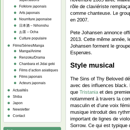
superstitions
rôle de claviériste remplaç
Folklore japonais
comme chanteuse. Le group
Arts japonais
en 2007.
Nourriture japonaise
日本酒 – Nihonshu
Pete Johansen annonce offi
お茶 – Ocha
2013. Cette même année, l
Culture populaire
Johansen forment le group
Films/Séries/Manga
Manga/Anime
Espenæs.
Renzoku/Drama
Style musical
Chanbara et Jidai geki
Films d’action asiatiques
Films japonais
The Sins of Thy Beloved d
Acteurs japonais
avec des influences black. 
Actualités
que
Tristania
et des premie
Shiba
notamment à travers la com
Japon
masculin et d’une voix fémi
Newsletter
musique introduit des ryth
Contact
important de lignes de violo
Sorrow. Ce qui est typique