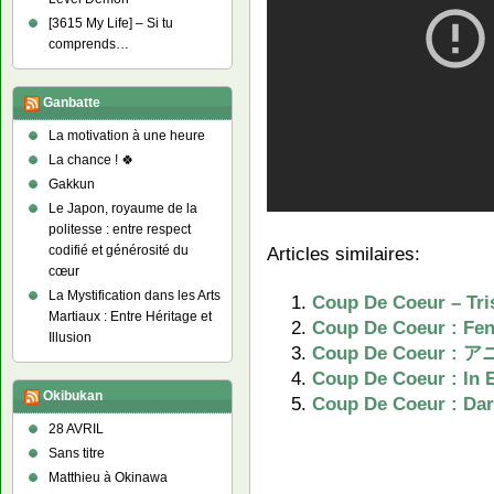
[3615 My Life] – Si tu
comprends…
Ganbatte
La motivation à une heure
La chance ! 🍀
Gakkun
Le Japon, royaume de la
politesse : entre respect
codifié et générosité du
Articles similaires:
cœur
La Mystification dans les Arts
Coup De Coeur – Tri
Martiaux : Entre Héritage et
Coup De Coeur : Fen
Illusion
Coup De Coeur : 
Coup De Coeur : In 
Okibukan
Coup De Coeur : Dar
28 AVRIL
Sans titre
Matthieu à Okinawa