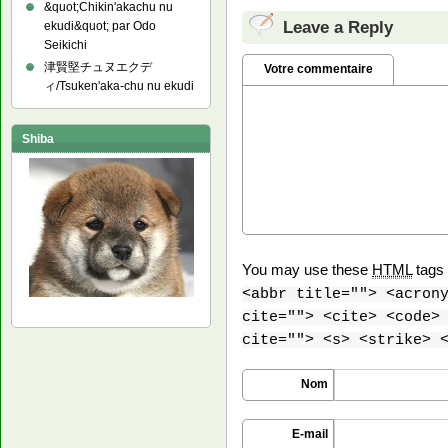
&quot;Chikin'akachu nu
Leave a Reply
ekudi&quot; par Odo
Seikichi
津賢堅チュヌエクデ
Votre commentaire
ィ/Tsuken'aka-chu nu ekudi
Shiba
You may use these
HTML
tags 
<abbr title=""> <acron
cite=""> <cite> <code>
cite=""> <s> <strike> 
Nom
E-mail