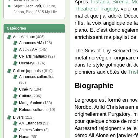
Après
Tristania
,
Sirenia
,
Mo
Sujet:
Uechi-ryû
, Culture,
Theatre of Tragedy
, voici 
Japon, Blog, 3615 My Life
mal et que j’ai adoré. Décou
riffs, la voix angélique de 
Catégories
piano. Et c’est donc égale
enrichissent ma playlist de
Arts Martiaux
(406)
Annonces AM
(128)
Articles AM
(145)
The Sins of Thy Beloved es
CR arts martiaux
(92)
metal norvégien, originaire 
Uechi-ryu
(176)
dans le style gothique dit de
Culture japonaise
(810)
pionniers aux côtés de
Tris
Annonces culturelles
(96)
Biographie
Ciné/TV
(194)
Culture
(296)
Le groupe est formé en no
Manga/anime
(183)
Nordbø, Arild Christensen e
Retours culturels
(19)
originellement Purgatory, m
Divers
(212)
pour quelque chose de moi
AM Etrangers
(51)
Aarrestad rejoignent vite le
Animes Autres
(3)
démo All Alone en janvier-f
Nanar
(55)