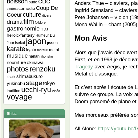
boisson
CDC
budo
Anders Thue – claviers, pi
Coup De
comédie
cinéma
Ingfrid Stensland – clavier
culture
Coeur
divers
Pete Johansen – violon (19
film
drama
folklore
Mona Wallin – chant (2005)
gastronomie
HDJ
heroic-fantasy
Humeur Du
Mon Avis
japon
jissen
Jour
isekai
karate
kyoto
metal
matsuri
Alors que j’avais découvert
musique
nanar
nihonshu
First, et en 1998 je découv
nourriture
okinawa
Tragedy
avec Aegis, je rech
photos
renzoku
Metal et classique.
shimabukuro
shark
stage
yukinobu
tokyo
Et c’est après l’écoute de
uechi-ryu
tradition
vidéo
suivre ce groupe. La voix a
voyage
Doom parsemé de piano et d
Shiba
Mes morceaux préférés son
All Alone:
https://youtu.be