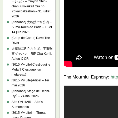
ーション – Crayon Shin-
chan Kikikaikai! Ora no
Yōkai bakeshon – 31 juillet
2026
[Annonce] 大相撲パリ公演 –
Sumo-Kōen de Paris – 13 et
14 juin 2026
[Coup de Coeur] Dave The
Diver
大葉健二RIP さらば、宇宙刑
事ギャバン – RIP Ōba Kenji,
Adieu X-OR
[3615 My Life] C’est quoi le
Métal? C’est quoi un
métaleux?
The Mournful Euphony:
htt
[3615 My Life] Adios! – 1er
mai 2026
[Annonce] Stage de Uechi-
Ryû – 24 mai 2026
Afro ON HAIR – Afro’s
Sumomania
[3615 My Life] … Threat
Level Demon